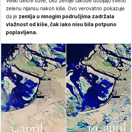
Veliki delovi suve, bež zemlje takođe dobijaju svetlo
zelenu nijansu nakon kiše. Ovo verovatno pokazuje
da je
zemlja u mnogim područjima zadržala
vlažnost od kiše, čak iako nisu bila potpuno
poplavljena.