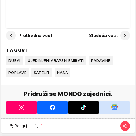
Prethodna vest
Sledeća vest
TAGOVI
DUBAI
UJEDINJENI ARAPSKI EMIRATI
PADAVINE
POPLAVE
SATELIT
NASA
Pridruži se MONDO zajednici.
Reaguj
1