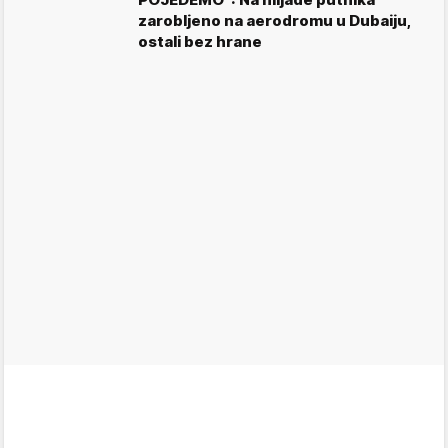
zarobljeno na aerodromu u Dubaiju,
ostali bez hrane