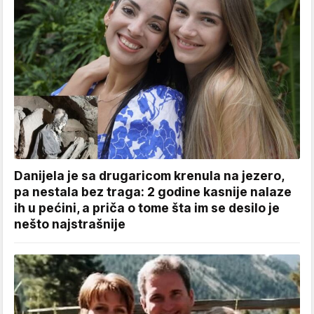
Danijela je sa drugaricom krenula na jezero,
pa nestala bez traga: 2 godine kasnije nalaze
ih u pećini, a priča o tome šta im se desilo je
nešto najstrašnije