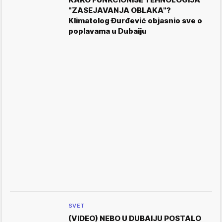
"ZASEJAVANJA OBLAKA"?
Klimatolog Đurđević objasnio sve o
poplavama u Dubaiju
SVET
(VIDEO) NEBO U DUBAIJU POSTALO