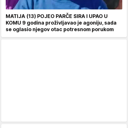
MATIJA (13) POJEO PARČE SIRA I UPAO U
KOMU 9 godina proživljavao je agoniju, sada
se oglasio njegov otac potresnom porukom