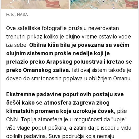
Foto: NASA
Ove satelitske fotografije pružaju neverovatan
trenutni prikaz koliko je olujno vreme ostavilo vode
iza sebe.
Obilna kiša bila je povezana sa većim
olujnim sistemom prošle nedelje koji je
prelazio preko Arapskog poluostrva i kretao se
preko Omanskog zaliva.
Isti ovaj sistem takođe je
doveo do smrtonosnih poplava u obližnjem Omanu.
Ekstremne padavine poput ovih postaju sve
češći kako se atmosfera zagreva zbog
klimatskih promena koje uzrokuje čovek
, piše
CNN. Toplija atmosfera je u mogućnosti da "upije"
više vlage poput peškira, a zatim da je iscedi u vidu
obilnih padavina. Suva područja koja nemaju