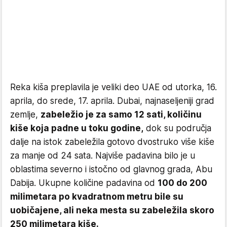
Reka kiša preplavila je veliki deo UAE od utorka, 16.
aprila, do srede, 17. aprila. Dubai, najnaseljeniji grad
zemlje,
zabeležio je za samo 12 sati, količinu
kiše koja padne u toku godine,
dok su područja
dalje na istok zabeležila gotovo dvostruko više kiše
za manje od 24 sata. Najviše padavina bilo je u
oblastima severno i istočno od glavnog grada, Abu
Dabija. Ukupne količine padavina od
100 do 200
milimetara po kvadratnom metru bile su
uobičajene, ali neka mesta su zabeležila skoro
250 milimetara kiše.