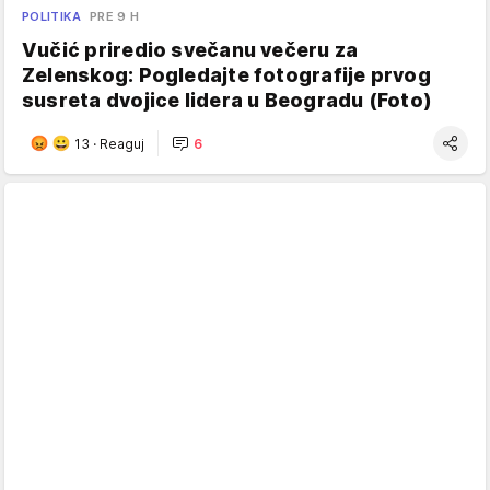
POLITIKA
PRE 9 H
Vučić priredio svečanu večeru za
Zelenskog: Pogledajte fotografije prvog
susreta dvojice lidera u Beogradu (Foto)
13
·
Reaguj
6