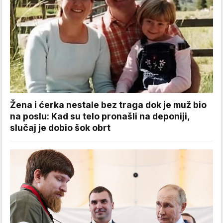
Žena i ćerka nestale bez traga dok je muž bio
na poslu: Kad su telo pronašli na deponiji,
slučaj je dobio šok obrt