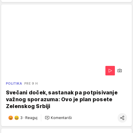
POLITIKA
PRE 9 H
Svečani doček, sastanak pa potpisivanje
važnog sporazuma: Ovo je plan posete
Zelenskog Srbiji
3
·
Reaguj
Komentariši