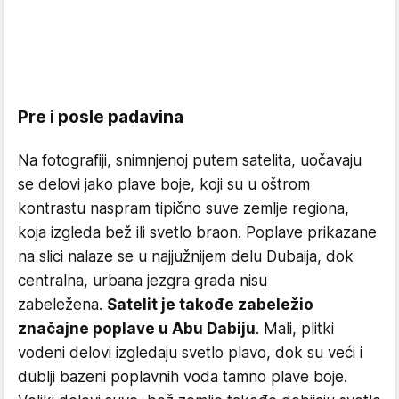
Pre i posle padavina
Na fotografiji, snimnjenoj putem satelita, uočavaju
se delovi jako plave boje, koji su u oštrom
kontrastu naspram tipično suve zemlje regiona,
koja izgleda bež ili svetlo braon. Poplave prikazane
na slici nalaze se u najjužnijem delu Dubaija, dok
centralna, urbana jezgra grada nisu
zabeležena.
Satelit je takođe zabeležio
značajne poplave u Abu Dabiju
. Mali, plitki
vodeni delovi izgledaju svetlo plavo, dok su veći i
dublji bazeni poplavnih voda tamno plave boje.