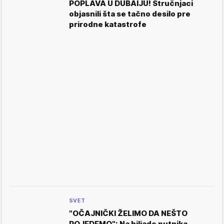
POPLAVA U DUBAIJU! Stručnjaci
objasnili šta se tačno desilo pre
prirodne katastrofe
SVET
"OČAJNIČKI ŽELIMO DA NEŠTO
POJEDEMO": Na hiljade putnika