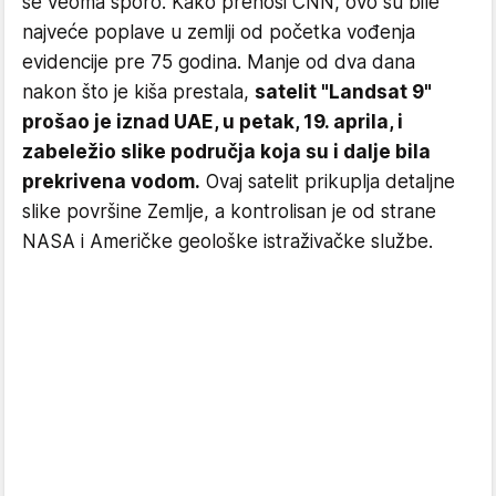
se veoma sporo. Kako prenosi CNN, ovo su bile
najveće poplave u zemlji od početka vođenja
evidencije pre 75 godina. Manje od dva dana
nakon što je kiša prestala,
satelit "Landsat 9"
prošao je iznad UAE, u petak, 19. aprila, i
zabeležio slike područja koja su i dalje bila
prekrivena vodom.
Ovaj satelit prikuplja detaljne
slike površine Zemlje, a kontrolisan je od strane
NASA i Američke geološke istraživačke službe.