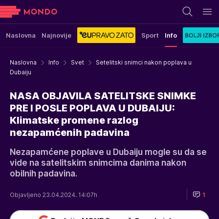
Naslovna
Najnovije
Sport
Info
Naslovna
Info
Svet
Setelitski snimci nakon poplava u
Dubaiju
NASA OBJAVILA SATELITSKE SNIMKE
PRE I POSLE POPLAVA U DUBAIJU:
Klimatske promene razlog
nezapamćenih padavina
Nezapamćene poplave u Dubaiju mogle su da se
vide na satelitskim snimcima danima nakon
obilnih padavina.
Objavljeno 23.04.2024. 14:07h
1