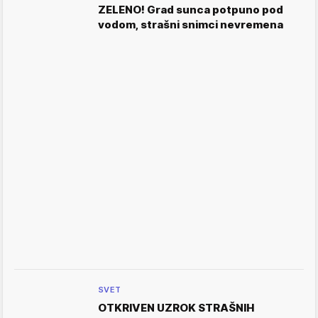
ZELENO! Grad sunca potpuno pod
vodom, strašni snimci nevremena
SVET
OTKRIVEN UZROK STRAŠNIH