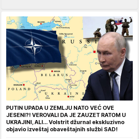
PUTIN UPADA U ZEMLJU NATO VEĆ OVE
JESENI?! VEROVALI DA JE ZAUZET RATOM U
UKRAJINI, ALI... Volstrit džurnal ekskluzivno
objavio izveštaj obaveštajnih službi SAD!