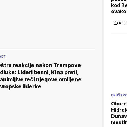
kod B
ovako 
Reag
VET
štre reakcije nakon Trampove
dluke: Lideri besni, Kina preti,
animljive reči njegove omiljene
vropske liderke
DRUŠTV
Oboren
Hidrol
Dunava
mestim