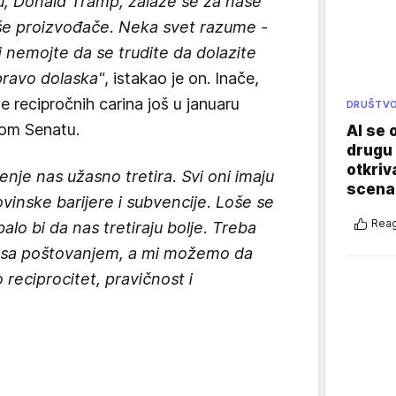
, Donald Tramp, zalaže se za naše
še proizvođače. Neka svet razume -
li nemojte da se trudite da dolazite
pravo dolaska"
, istakao je on. Inače,
 recipročnih carina još u januaru
DRUŠTV
kom Senatu.
AI se 
drugu 
otkriv
nje nas užasno tretira. Svi oni imaju
scenar
ovinske barijere i subvencije. Loše se
Reag
o bi da nas tretiraju bolje. Treba
sa poštovanjem, a mi možemo da
 reciprocitet, pravičnost i