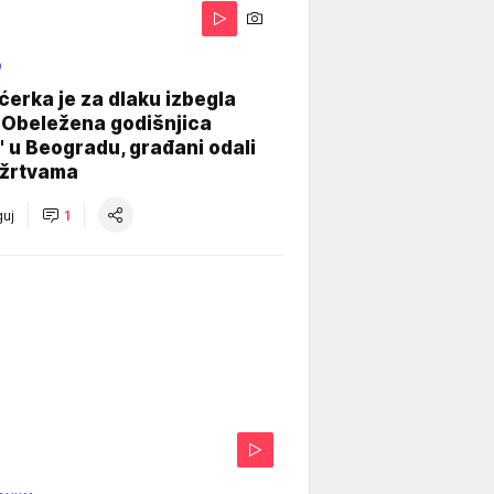
O
ćerka je za dlaku izbegla
 Obeležena godišnjica
" u Beogradu, građani odali
 žrtvama
uj
1