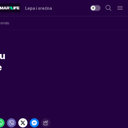
Lepa i srećna
Mondu
šu
e