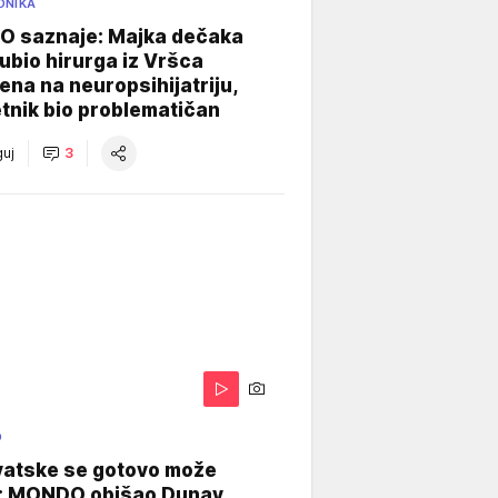
ONIKA
 saznaje: Majka dečaka
e ubio hirurga iz Vršca
na na neuropsihijatriju,
tnik bio problematičan
uj
3
O
vatske se gotovo može
: MONDO obišao Dunav