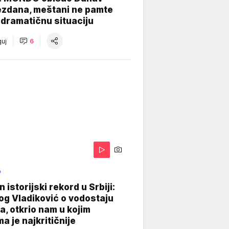
ezdana, meštani ne pamte
dramatičnu situaciju
uj
6
O
 istorijski rekord u Srbiji:
og Vladiković o vodostaju
, otkrio nam u kojim
a je najkritičnije