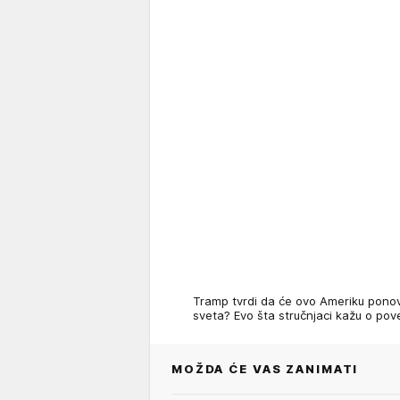
Tramp tvrdi da će ovo Ameriku ponovo
sveta? Evo šta stručnjaci kažu o p
MOŽDA ĆE VAS ZANIMATI