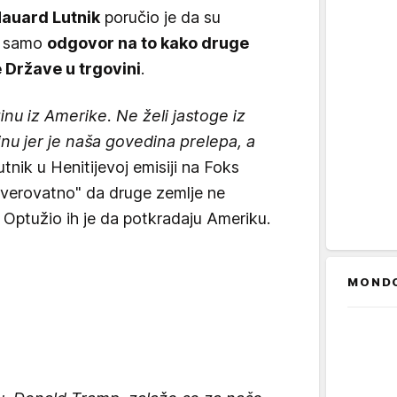
auard Lutnik
poručio je da su
samo
odgovor na to kako druge
e Države u trgovini
.
tinu iz Amerike. Ne želi jastoge iz
u jer je naša govedina prelepa, a
utnik u Henitijevoj emisiji na Foks
everovatno" da druge zemlje ne
 Optužio ih je da potkradaju Ameriku.
MOND