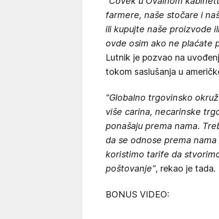
"Čovek u Ovalnom kabinetu
farmere, naše stočare i na
ili kupujte naše proizvode i
ovde osim ako ne plaćate 
Lutnik je pozvao na uvođenje
tokom saslušanja u američ
"Globalno trgovinsko okruže
više carina, necarinske trg
ponašaju prema nama. Trebal
da se odnose prema nama 
koristimo tarife da stvorimo
poštovanje"
, rekao je tada.
BONUS VIDEO: