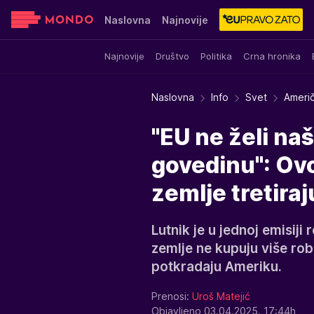
Naslovna
Najnovije
Najnovije
Društvo
Politika
Crna hronika
Sensa
Stvar ukusa
Yumama
Naslovna
Info
Svet
Američ
"EU ne želi naš
govedinu": Ovo
zemlje tretira
Lutnik je u jednoj emisij
zemlje ne kupuju više rob
potkradaju Ameriku.
Prenosi:
Uroš Matejić
Objavljeno 03.04.2025. 17:44h