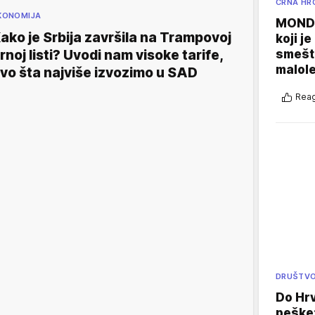
CRNA HR
KONOMIJA
MONDO
ako je Srbija završila na Trampovoj
koji j
smešte
rnoj listi? Uvodi nam visoke tarife,
malole
vo šta najviše izvozimo u SAD
Reag
DRUŠTV
Do Hr
peške