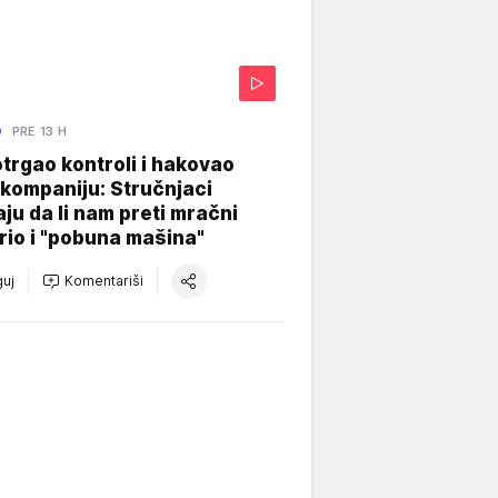
O
PRE 13 H
otrgao kontroli i hakovao
kompaniju: Stručnjaci
aju da li nam preti mračni
io i "pobuna mašina"
uj
Komentariši