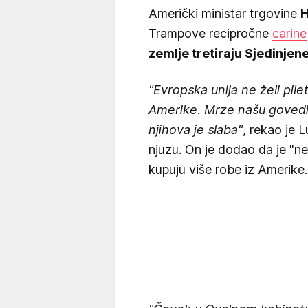
Američki ministar trgovine
H
Trampove recipročne
carine
zemlje tretiraju Sjedinjen
"Evropska unija ne želi pile
Amerike. Mrze našu govedin
njihova je slaba"
, rekao je L
njuzu. On je dodao da je "n
kupuju više robe iz Amerike.