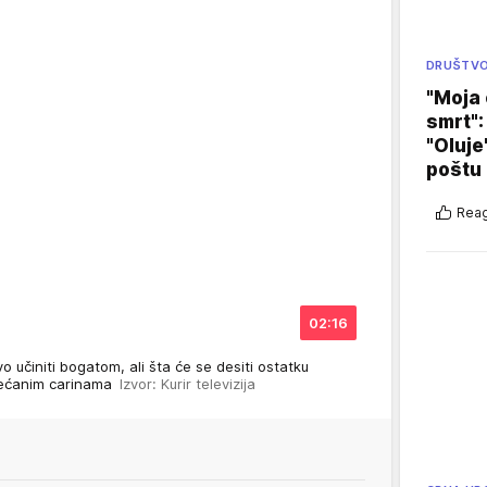
DRUŠTV
"Moja 
smrt":
"Oluje
poštu
Reag
02:16
 učiniti bogatom, ali šta će se desiti ostatku
ovećanim carinama
Izvor: Kurir televizija