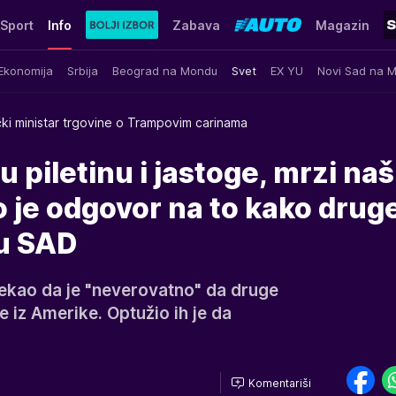
Sport
Info
Zabava
Magazin
Ekonomija
Srbija
Beograd na Mondu
Svet
EX YU
Novi Sad na 
ki ministar trgovine o Trampovim carinama
u piletinu i jastoge, mrzi na
 je odgovor na to kako drug
ju SAD
i rekao da je "neverovatno" da druge
e iz Amerike. Optužio ih je da
Komentariši