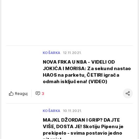
KOŠARKA
12.11.2021.
NOVA FRKA U NBA - VIDELI OD
JOKIĆA I MORISA: Za sekund nastao
HAOS na parketu, ČETIRI igrača
odmah isključena! (VIDEO)
Reaguj
3
KOŠARKA
10.11.2021.
MAJKL DŽORDAN I GRIP? DAJTE
VIŠE, DOSTA JE! Skotiju Pipenu je
prekipelo - svima postavio jedno