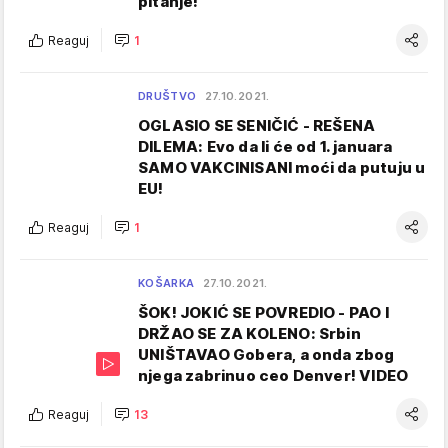
pitanje!
Reaguj
1
DRUŠTVO
27.10.2021.
OGLASIO SE SENIČIĆ - REŠENA
DILEMA: Evo da li će od 1. januara
SAMO VAKCINISANI moći da putuju u
EU!
Reaguj
1
KOŠARKA
27.10.2021.
ŠOK! JOKIĆ SE POVREDIO - PAO I
DRŽAO SE ZA KOLENO: Srbin
UNIŠTAVAO Gobera, a onda zbog
njega zabrinuo ceo Denver! VIDEO
Reaguj
13