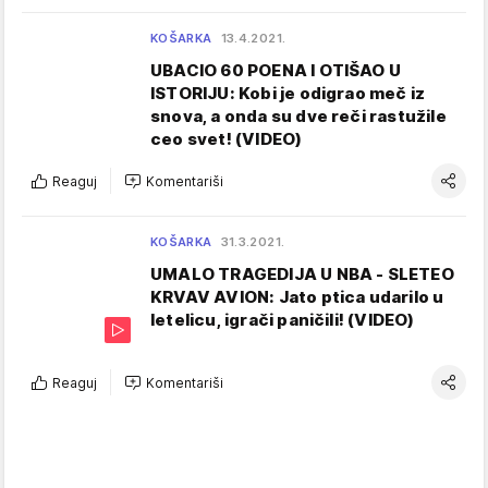
KOŠARKA
13.4.2021.
UBACIO 60 POENA I OTIŠAO U
ISTORIJU: Kobi je odigrao meč iz
snova, a onda su dve reči rastužile
ceo svet! (VIDEO)
Reaguj
Komentariši
KOŠARKA
31.3.2021.
UMALO TRAGEDIJA U NBA - SLETEO
KRVAV AVION: Jato ptica udarilo u
letelicu, igrači paničili! (VIDEO)
Reaguj
Komentariši