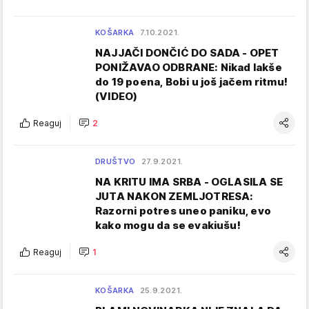
KOŠARKA
7.10.2021.
NAJJAČI DONČIĆ DO SADA - OPET
PONIŽAVAO ODBRANE: Nikad lakše
do 19 poena, Bobi u još jačem ritmu!
(VIDEO)
Reaguj
2
DRUŠTVO
27.9.2021.
NA KRITU IMA SRBA - OGLASILA SE
JUTA NAKON ZEMLJOTRESA:
Razorni potres uneo paniku, evo
kako mogu da se evakiušu!
Reaguj
1
KOŠARKA
25.9.2021.