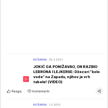
KOŠARKA
25.2.2021.
JOKIĆ GA PONIŽAVAO, ON RAZBIO
LEBRONA I LEJKERSE: Džezeri "kolo
vode" na Zapadu, njihov je vrh
tabele! (VIDEO)
Reaguj
Komentariši
KOŠARKA
1.2.2021.