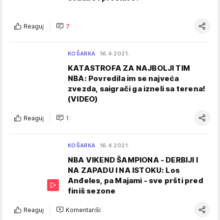
Reaguj
7
KOŠARKA
16.4.2021.
KATASTROFA ZA NAJBOLJI TIM
NBA: Povredila im se najveća
zvezda, saigrači ga izneli sa terena!
(VIDEO)
Reaguj
1
KOŠARKA
16.4.2021.
NBA VIKEND ŠAMPIONA - DERBIJI I
NA ZAPADU I NA ISTOKU: Los
Anđeles, pa Majami - sve pršti pred
finiš sezone
Reaguj
Komentariši