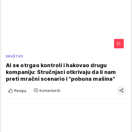
DRUŠTVO
AI se otrgao kontroli i hakovao drugu
kompaniju: Stručnjaci otkrivaju da li nam
preti mračni scenario i "pobuna mašina"
Reaguj
Komentariši