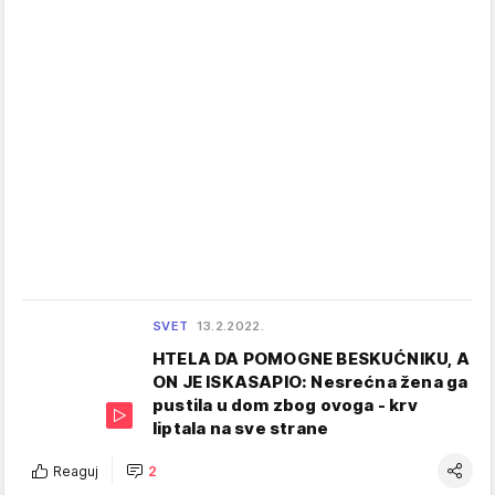
SVET
13.2.2022.
HTELA DA POMOGNE BESKUĆNIKU, A
ON JE ISKASAPIO: Nesrećna žena ga
pustila u dom zbog ovoga - krv
liptala na sve strane
Reaguj
2