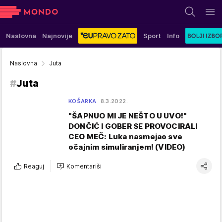
Naslovna
Najnovije
Sport
Info
Naslovna
Juta
#
Juta
KOŠARKA
8.3.2022.
"ŠAPNUO MI JE NEŠTO U UVO!"
DONČIĆ I GOBER SE PROVOCIRALI
CEO MEČ: Luka nasmejao sve
očajnim simuliranjem! (VIDEO)
Reaguj
Komentariši