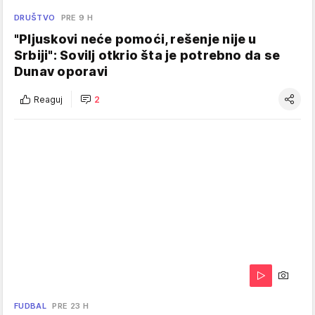
DRUŠTVO
PRE 9 H
"Pljuskovi neće pomoći, rešenje nije u
Srbiji": Sovilj otkrio šta je potrebno da se
Dunav oporavi
Reaguj
2
FUDBAL
PRE 23 H