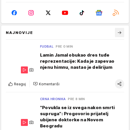
NAJNOVIJE
FUDBAL
PRE 0 MIN
Lamin Jamal obukao dres tuđe
reprezentacije: Kada je zapevao
njenu himnu, nastao je delirijum
Reaguj
Komentariši
CRNA HRONIKA
PRE 8 MIN
"Povukla se iz svega nakon smrti
supruga": Progovorio prijatelj
ubijene doktorke na Novom
Beogradu