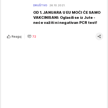
DRUŠTVO
26.10.2021.
OD 1. JANUARA U EU MOĆI ĆE SAMO
VAKCINISANI: Oglasili se iz Jute -
neće važiti ni negativan PCR test!
Reaguj
72