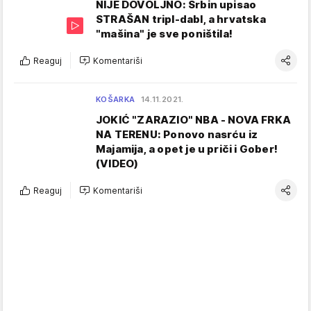
NIJE DOVOLJNO: Srbin upisao
STRAŠAN tripl-dabl, a hrvatska
"mašina" je sve poništila!
Reaguj
Komentariši
KOŠARKA
14.11.2021.
JOKIĆ "ZARAZIO" NBA - NOVA FRKA
NA TERENU: Ponovo nasrću iz
Majamija, a opet je u priči i Gober!
(VIDEO)
Reaguj
Komentariši