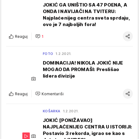
JOKIĆ GA UNIŠTIO SA 47 POENA, A
ONDA I NAVIJAČI NA TVITERU:
Najplaćenijeg centra sveta sprdaju,
ovo je 7 najboljih fora!
Reaguj
1
FOTO
1.2.2021.
DOMINACIJA! NIKOLA JOKIĆ NIJE
MOGAO DA PROMAŠI: Preslišao
lidera divizije
Reaguj
Komentariši
KOŠARKA
1.2.2021.
JOKIĆ [PONIŽAVAO]
NAJPLAĆENIJEG CENTRA U ISTORIJI:
Postavio 3 rekorda, igrao se kao s