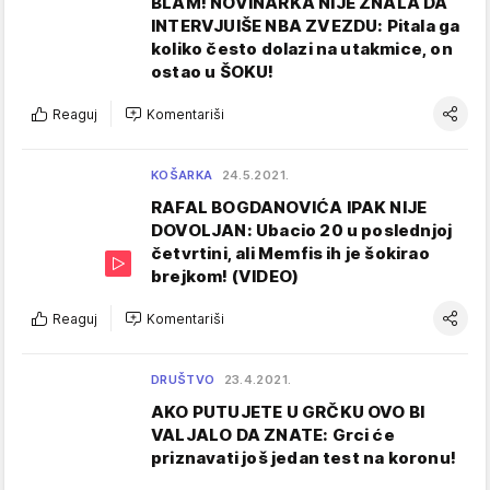
BLAM! NOVINARKA NIJE ZNALA DA
INTERVJUIŠE NBA ZVEZDU: Pitala ga
koliko često dolazi na utakmice, on
ostao u ŠOKU!
Reaguj
Komentariši
KOŠARKA
24.5.2021.
RAFAL BOGDANOVIĆA IPAK NIJE
DOVOLJAN: Ubacio 20 u poslednjoj
četvrtini, ali Memfis ih je šokirao
brejkom! (VIDEO)
Reaguj
Komentariši
DRUŠTVO
23.4.2021.
AKO PUTUJETE U GRČKU OVO BI
VALJALO DA ZNATE: Grci će
priznavati još jedan test na koronu!