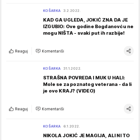
KOŠARKA
3.2.2022.
KAD GA UGLEDA, JOKIĆ ZNA DA JE
IZGUBIO: Ove godine Bogdanovću ne
mogu NIŠTA - svaki put ih razbije!
Reaguj
Komentariši
KOŠARKA
31.1.2022.
STRAŠNA POVREDA I MUK U HALI:
Mole se za poznatog veterana - da li
je ovo KRAJ? (VIDEO)
Reaguj
Komentariši
KOŠARKA
6.1.2022.
NIKOLA JOKIĆ JE MAGIJA, ALI NI TO