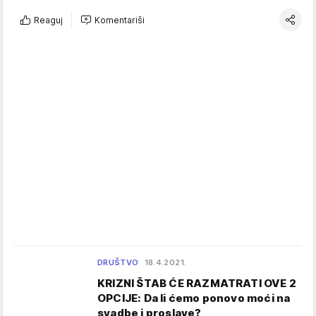
Reaguj
Komentariši
DRUŠTVO
18.4.2021.
KRIZNI ŠTAB ĆE RAZMATRATI OVE 2
OPCIJE: Da li ćemo ponovo moći na
svadbe i proslave?