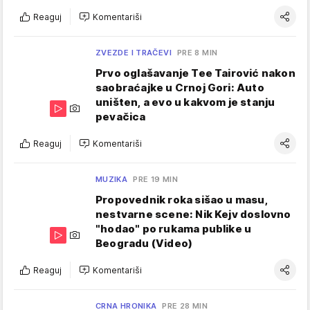
Reaguj
Komentariši
ZVEZDE I TRAČEVI
PRE 8 MIN
Prvo oglašavanje Tee Tairović nakon
saobraćajke u Crnoj Gori: Auto
uništen, a evo u kakvom je stanju
pevačica
Reaguj
Komentariši
MUZIKA
PRE 19 MIN
Propovednik roka sišao u masu,
nestvarne scene: Nik Kejv doslovno
"hodao" po rukama publike u
Beogradu (Video)
Reaguj
Komentariši
CRNA HRONIKA
PRE 28 MIN