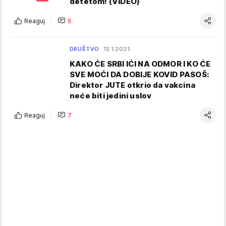
detetom! (VIDEO)
Reaguj
5
DRUŠTVO
13.1.2021.
KAKO ĆE SRBI IĆI NA ODMOR I KO ĆE
SVE MOĆI DA DOBIJE KOVID PASOŠ:
Direktor JUTE otkrio da vakcina
neće biti jedini uslov
Reaguj
7