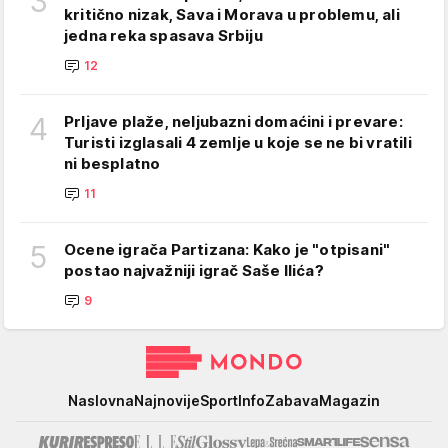
3
kritično nizak, Sava i Morava u problemu, ali
jedna reka spasava Srbiju
12
4
Prljave plaže, neljubazni domaćini i prevare:
Turisti izglasali 4 zemlje u koje se ne bi vratili
ni besplatno
11
5
Ocene igrača Partizana: Kako je "otpisani"
postao najvažniji igrač Saše Ilića?
9
Mondo
Naslovna
Najnovije
Sport
Info
Zabava
Magazin