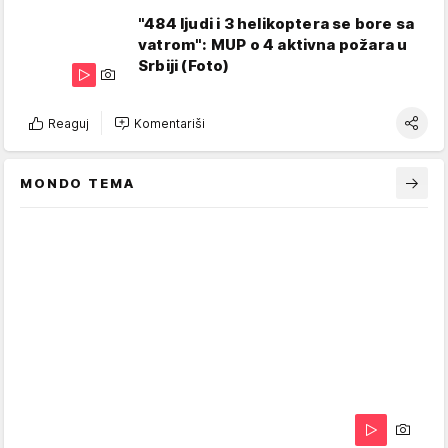
"484 ljudi i 3 helikoptera se bore sa
vatrom": MUP o 4 aktivna požara u
Srbiji (Foto)
Reaguj
Komentariši
MONDO TEMA