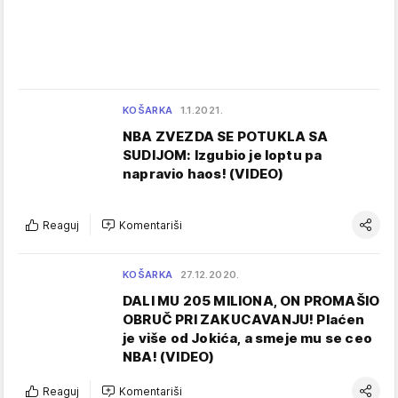
KOŠARKA
1.1.2021.
NBA ZVEZDA SE POTUKLA SA
SUDIJOM: Izgubio je loptu pa
napravio haos! (VIDEO)
Reaguj
Komentariši
KOŠARKA
27.12.2020.
DALI MU 205 MILIONA, ON PROMAŠIO
OBRUČ PRI ZAKUCAVANJU! Plaćen
je više od Jokića, a smeje mu se ceo
NBA! (VIDEO)
Reaguj
Komentariši