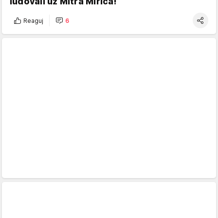
ludovali uz Mitra Mirića!
Reaguj
6