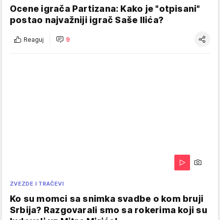
Ocene igrača Partizana: Kako je "otpisani"
postao najvažniji igrač Saše Ilića?
Reaguj
9
ZVEZDE I TRAČEVI
Ko su momci sa snimka svadbe o kom bruji
Srbija? Razgovarali smo sa rokerima koji su