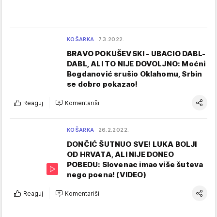
KOŠARKA
7.3.2022.
BRAVO POKUŠEVSKI - UBACIO DABL-
DABL, ALI TO NIJE DOVOLJNO: Moćni
Bogdanović srušio Oklahomu, Srbin
se dobro pokazao!
Reaguj
Komentariši
KOŠARKA
26.2.2022.
DONČIĆ ŠUTNUO SVE! LUKA BOLJI
OD HRVATA, ALI NIJE DONEO
POBEDU: Slovenac imao više šuteva
nego poena! (VIDEO)
Reaguj
Komentariši