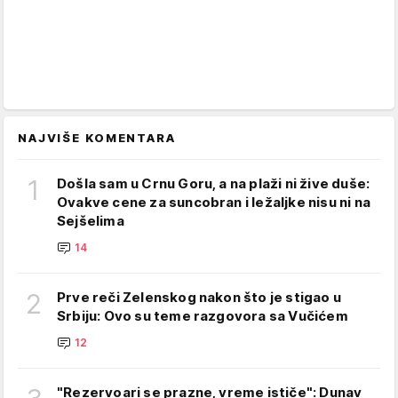
NAJVIŠE KOMENTARA
1
Došla sam u Crnu Goru, a na plaži ni žive duše:
Ovakve cene za suncobran i ležaljke nisu ni na
Sejšelima
14
2
Prve reči Zelenskog nakon što je stigao u
Srbiju: Ovo su teme razgovora sa Vučićem
12
"Rezervoari se prazne, vreme ističe": Dunav