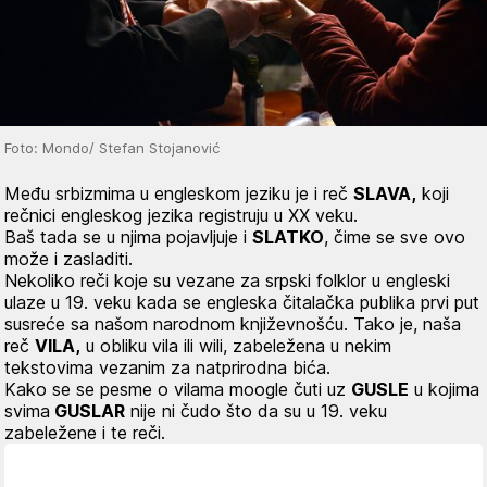
Foto: Mondo/ Stefan Stojanović
Među srbizmima u engleskom jeziku je i reč
SLAVA,
koji
rečnici engleskog jezika registruju u XX veku.
Baš tada se u njima pojavljuje i
SLATKO
, čime se sve ovo
može i zasladiti.
Nekoliko reči koje su vezane za srpski folklor u engleski
ulaze u 19. veku kada se engleska čitalačka publika prvi put
susreće sa našom narodnom književnošću. Tako je, naša
reč
VILA,
u obliku
vila ili wil
i, zabeležena u nekim
tekstovima vezanim za natprirodna bića.
Kako se se pesme o vilama moogle čuti uz
GUSLE
u kojima
svima
GUSLAR
nije ni čudo što da su u 19. veku
zabeležene i te reči.