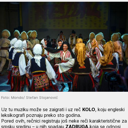
Foto: Mondo/ Stefan Stojanović
Uz tu muziku može se zaigrati i uz reč
KOLO
, koju engleski
leksikografi poznaju preko sto godina.
Pored ovih, rečnici registruju još neke reči karakteristične za
srpsku sredinu – u njih spadaju
ZADRUGA,
koja se odnosi