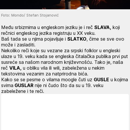
Foto: Mondo/ Stefan Stojanović
Među srbizmima u engleskom jeziku je i reč
SLAVA,
koji
rečnici engleskog jezika registruju u XX veku.
Baš tada se u njima pojavljuje i
SLATKO
, čime se sve ovo
može i zasladiti.
Nekoliko reči koje su vezane za srpski folklor u engleski
ulaze u 19. veku kada se engleska čitalačka publika prvi put
susreće sa našom narodnom književnošću. Tako je, naša
reč
VILA,
u obliku
vila ili wil
i, zabeležena u nekim
tekstovima vezanim za natprirodna bića.
Kako se se pesme o vilama moogle čuti uz
GUSLE
u kojima
svima
GUSLAR
nije ni čudo što da su u 19. veku
zabeležene i te reči.