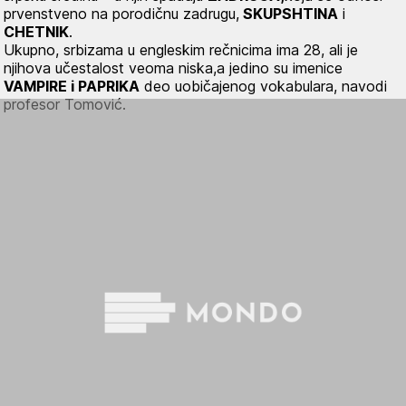
prvenstveno na porodičnu zadrugu,
SKUPSHTINA
i
CHETNIK
.
Ukupno, srbizama u engleskim rečnicima ima 28, ali je
njihova učestalost veoma niska,a jedino su imenice
VAMPIRE i PAPRIKA
deo uobičajenog vokabulara, navodi
profesor Tomović.