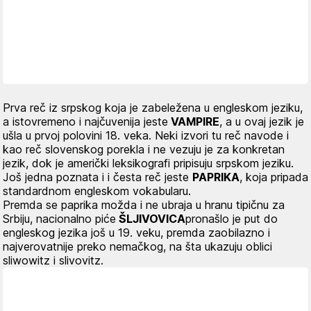
Prva reč iz srpskog koja je zabeležena u engleskom jeziku,
a istovremeno i najčuvenija jeste
VAMPIRE
, a u ovaj jezik je
ušla u prvoj polovini 18. veka. Neki izvori tu reč navode i
kao reč slovenskog porekla i ne vezuju je za konkretan
jezik, dok je američki leksikografi pripisuju srpskom jeziku.
Još jedna poznata i i česta reč jeste
PAPRIKA
, koja pripada
standardnom engleskom vokabularu.
Premda se paprika možda i ne ubraja u hranu tipičnu za
Srbiju, nacionalno piće
ŠLJIVOVICA
pronašlo je put do
engleskog jezika još u 19. veku, premda zaobilazno i
najverovatnije preko nemačkog, na šta ukazuju oblici
sliwowitz i slivovitz
.