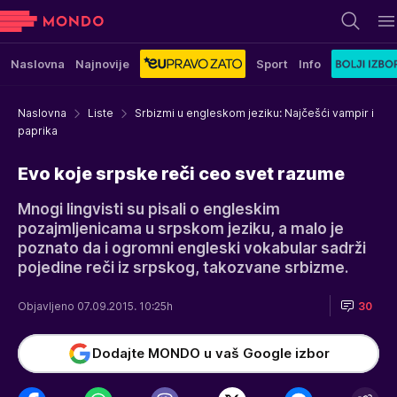
Naslovna
Najnovije
Sport
Info
Naslovna
Liste
Srbizmi u engleskom jeziku: Najčešći vampir i
paprika
Evo koje srpske reči ceo svet razume
Mnogi lingvisti su pisali o engleskim
pozajmljenicama u srpskom jeziku, a malo je
poznato da i ogromni engleski vokabular sadrži
pojedine reči iz srpskog, takozvane srbizme.
Objavljeno 07.09.2015. 10:25h
30
Dodajte MONDO u vaš Google izbor