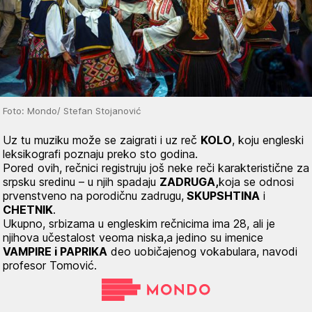
Foto: Mondo/ Stefan Stojanović
Uz tu muziku može se zaigrati i uz reč
KOLO
, koju engleski
leksikografi poznaju preko sto godina.
Pored ovih, rečnici registruju još neke reči karakteristične za
srpsku sredinu – u njih spadaju
ZADRUGA,
koja se odnosi
prvenstveno na porodičnu zadrugu,
SKUPSHTINA
i
CHETNIK
.
Ukupno, srbizama u engleskim rečnicima ima 28, ali je
njihova učestalost veoma niska,a jedino su imenice
VAMPIRE i PAPRIKA
deo uobičajenog vokabulara, navodi
profesor Tomović.