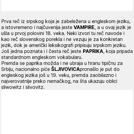
Prva reč iz srpskog koja je zabeležena u engleskom jeziku,
a istovremeno i najčuvenija jeste
VAMPIRE
, a u ovaj jezik je
ušla u prvoj polovini 18. veka. Neki izvori tu reč navode i
kao reč slovenskog porekla i ne vezuju je za konkretan
jezik, dok je američki leksikografi pripisuju srpskom jeziku.
Još jedna poznata i i česta reč jeste
PAPRIKA
, koja pripada
standardnom engleskom vokabularu.
Premda se paprika možda i ne ubraja u hranu tipičnu za
Srbiju, nacionalno piće
ŠLJIVOVICA
pronašlo je put do
engleskog jezika još u 19. veku, premda zaobilazno i
najverovatnije preko nemačkog, na šta ukazuju oblici
sliwowitz i slivovitz
.