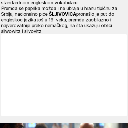
standardnom engleskom vokabularu.
Premda se paprika možda i ne ubraja u hranu tipičnu za
Srbiju, nacionalno piće
ŠLJIVOVICA
pronašlo je put do
engleskog jezika još u 19. veku, premda zaobilazno i
najverovatnije preko nemačkog, na šta ukazuju oblici
sliwowitz i slivovitz
.