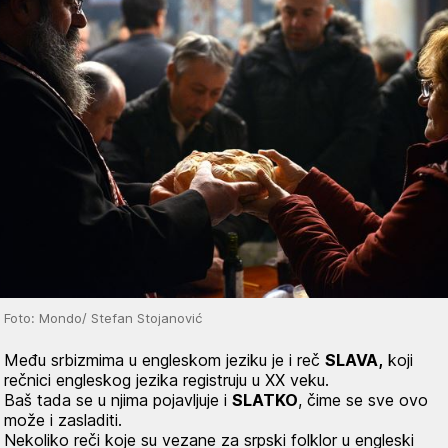
Foto: Mondo/ Stefan Stojanović
Među srbizmima u engleskom jeziku je i reč
SLAVA,
koji
rečnici engleskog jezika registruju u XX veku.
Baš tada se u njima pojavljuje i
SLATKO
, čime se sve ovo
može i zasladiti.
Nekoliko reči koje su vezane za srpski folklor u engleski