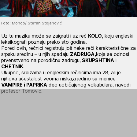
Foto: Mondo/ Stefan Stojanović
Uz tu muziku može se zaigrati i uz reč
KOLO
, koju engleski
leksikografi poznaju preko sto godina.
Pored ovih, rečnici registruju još neke reči karakteristične za
srpsku sredinu – u njih spadaju
ZADRUGA,
koja se odnosi
prvenstveno na porodičnu zadrugu,
SKUPSHTINA
i
CHETNIK
.
Ukupno, srbizama u engleskim rečnicima ima 28, ali je
njihova učestalost veoma niska,a jedino su imenice
VAMPIRE i PAPRIKA
deo uobičajenog vokabulara, navodi
profesor Tomović.