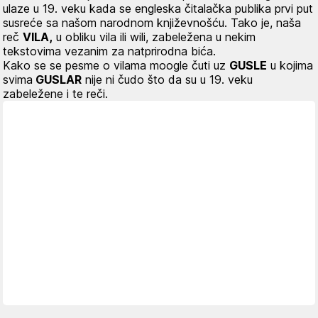
ulaze u 19. veku kada se engleska čitalačka publika prvi put
susreće sa našom narodnom književnošću. Tako je, naša
reč
VILA,
u obliku
vila ili wil
i, zabeležena u nekim
tekstovima vezanim za natprirodna bića.
Kako se se pesme o vilama moogle čuti uz
GUSLE
u kojima
svima
GUSLAR
nije ni čudo što da su u 19. veku
zabeležene i te reči.