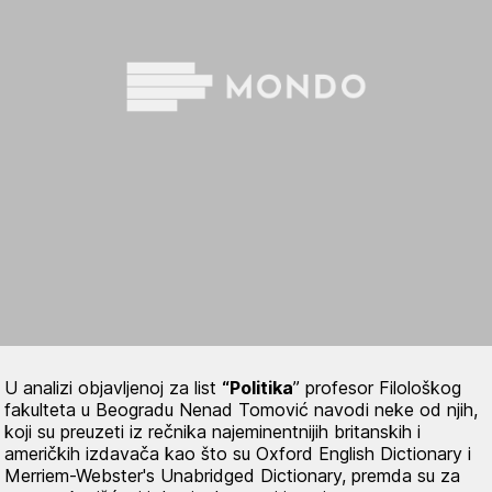
U analizi objavljenoj za list
“Politika
” profesor Filološkog
fakulteta u Beogradu Nenad Tomović navodi neke od njih,
koji su preuzeti iz rečnika najeminentnijih britanskih i
američkih izdavača kao što su Oxford English Dictionary i
Merriem-Webster's Unabridged Dictionary, premda su za