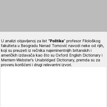
U analizi objavljenoj za list
“Politika
” profesor Filološkog
fakulteta u Beogradu Nenad Tomović navodi neke od njih,
koji su preuzeti iz rečnika najeminentnijih britanskih i
američkih izdavača kao što su Oxford English Dictionary i
Merriem-Webster's Unabridged Dictionary, premda su za
proveru korišćeni i drugi relevantni izvori.