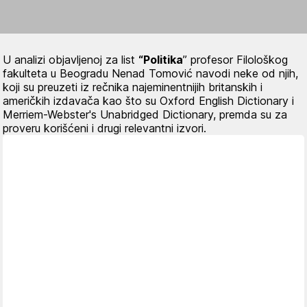
U analizi objavljenoj za list
“Politika
” profesor Filološkog
fakulteta u Beogradu Nenad Tomović navodi neke od njih,
koji su preuzeti iz rečnika najeminentnijih britanskih i
američkih izdavača kao što su Oxford English Dictionary i
Merriem-Webster's Unabridged Dictionary, premda su za
proveru korišćeni i drugi relevantni izvori.