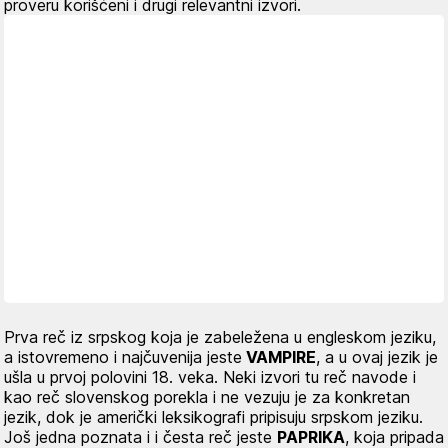
proveru korišćeni i drugi relevantni izvori.
Prva reč iz srpskog koja je zabeležena u engleskom jeziku,
a istovremeno i najčuvenija jeste
VAMPIRE
, a u ovaj jezik je
ušla u prvoj polovini 18. veka. Neki izvori tu reč navode i
kao reč slovenskog porekla i ne vezuju je za konkretan
jezik, dok je američki leksikografi pripisuju srpskom jeziku.
Još jedna poznata i i česta reč jeste
PAPRIKA
, koja pripada