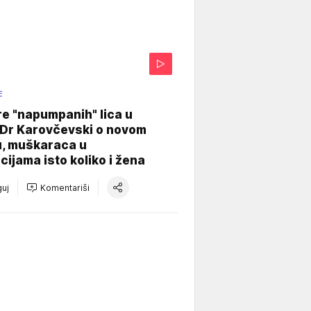
E
re "napumpanih" lica u
: Dr Karovčevski o novom
u, muškaraca u
cijama isto koliko i žena
uj
Komentariši