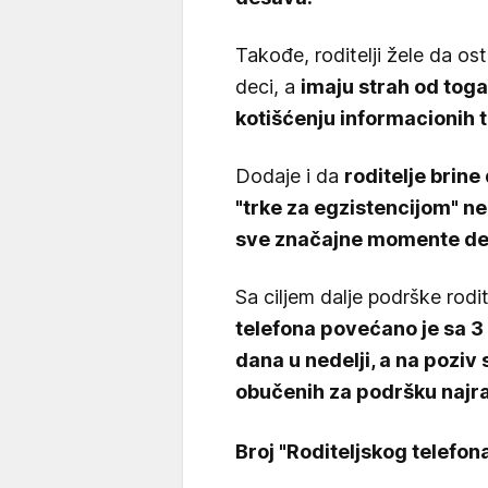
Takođe, roditelji žele da o
deci, a
imaju strah od toga
kotišćenju informacionih 
Dodaje i da
roditelje brine 
"trke za egzistencijom" 
sve značajne momente deč
Sa ciljem dalje podrške rodit
telefona povećano je sa 3
dana u nedelji, a na poziv
obučenih za podršku najraz
Broj "Roditeljskog telefo