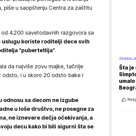
, piše u saopštenju Centra za zaštitu
e od 4.200 savetodavnih razgovora sa
u
uslugu koriste roditelji dece svih
oditelja "pubertetlija"
.
ZDRAVLJ
ala da najviše zovu majke, tačnije
Šta je
Simpto
2 odsto, i u skoro 20 odsto bake i
umalo 
Beogr
a u odnosu sa decom ne izgube
Reag
adne u loše društvo, ne posegne za
, ne iznevere dečja očekivanja, a
svoju decu kako bi bili sigurni šta se