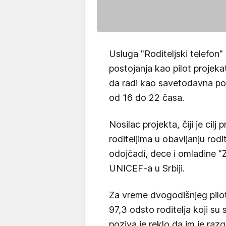
Usluga "Roditeljski telefon"
postojanja kao pilot projeka
da radi kao savetodavna po
od 16 do 22 časa.
Nosilac projekta, čiji je ci
roditeljima u obavljanju rodi
odojčadi, dece i omladine "
UNICEF-a u Srbiji.
Za vreme dvogodišnjeg piloti
97,3 odsto roditelja koji su 
poziva je reklo da im je ra