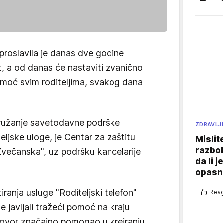
 proslavila je danas dve godine
t, a od danas će nastaviti zvanično
moć svim roditeljima, svakog dana
lj pružanje savetodavne podrške
ZDRAVLJ
teljske uloge, je Centar za zaštitu
Mislit
razbol
Zvečanska", uz podršku kancelarije
da li j
opasn
ranja usluge "Roditeljski telefon"
Reag
se javljali tražeći pomoć na kraju
zgovor značajno pomogao u kreiranju