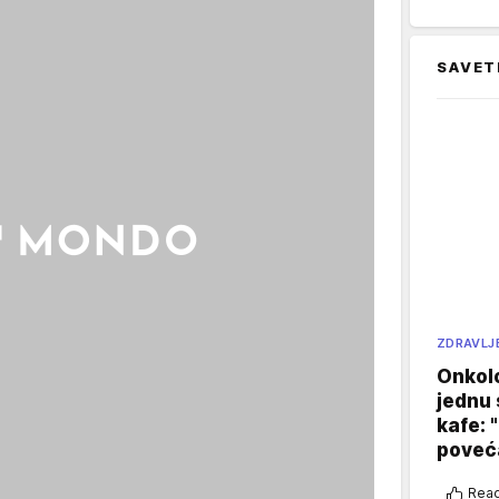
SAVET
ZDRAVLJ
Onkol
jednu 
kafe: 
poveća
Reag