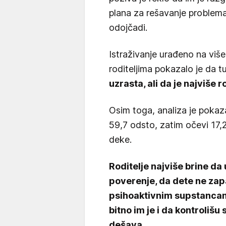
plana za rešavanje problema
odojčadi.
Istraživanje urađeno na viš
roditeljima pokazalo je da t
uzrasta, ali da je najviše r
Osim toga, analiza je pokaz
59,7 odsto, zatim očevi 17,
deke.
Roditelje najviše brine d
poverenje, da dete ne zap
psihoaktivnim supstancama
bitno im je i da kontrolišu 
dešava.