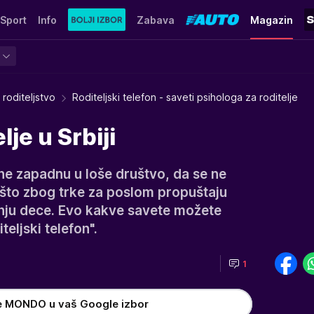
Sport
Info
Zabava
Magazin
 roditeljstvo
Roditeljski telefon - saveti psihologa za roditelje
lje u Srbiji
 ne zapadnu u loše društvo, da se ne
i što zbog trke za poslom propuštaju
nju dece. Evo kakve savete možete
eljski telefon".
1
e MONDO u vaš Google izbor