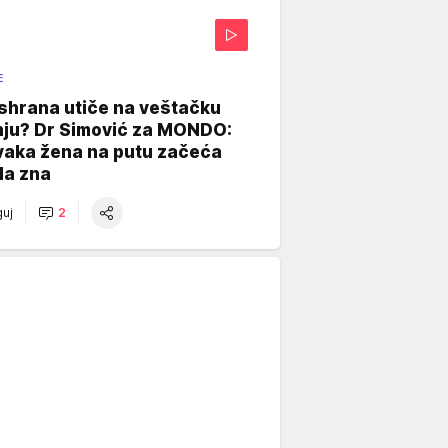
E
shrana utiče na veštačku
nju? Dr Simović za MONDO:
vaka žena na putu začeća
da zna
uj
2