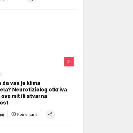
E
e da vas je klima
ela? Neurofiziolog otkriva
e ovo mit ili stvarna
ost
uj
Komentariši