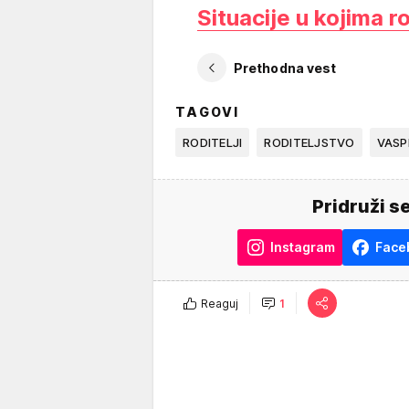
Situacije u kojima r
Prethodna vest
TAGOVI
RODITELJI
RODITELJSTVO
VASP
Pridruži s
Instagram
Face
Reaguj
1