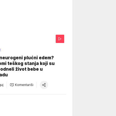
E
 neurogeni plućni edem?
mi teškog stanja koji su
odneli život bebe u
adu
uj
Komentariši