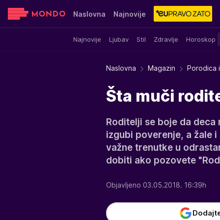
Naslovna
Najnovije
Najnovije
Ljubav
Stil
Zdravlje
Horoskop
Sensa
Stvar ukusa
Yumama
Naslovna
Magazin
Porodica i
Šta muči rodite
Roditelji se boje da deca
izgubi poverenje, a žale 
važne trenutke u odrasta
dobiti ako pozovete "Rodit
Objavljeno 03.05.2018. 16:39h
Dodajt