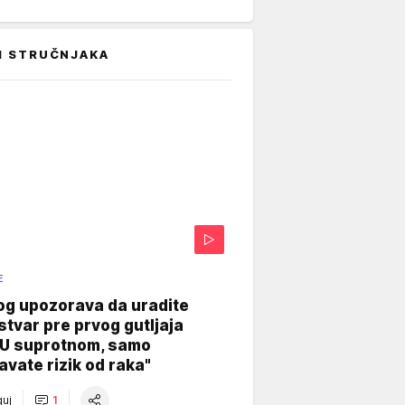
I STRUČNJAKA
E
og upozorava da uradite
stvar pre prvog gutljaja
"U suprotnom, samo
vate rizik od raka"
uj
1