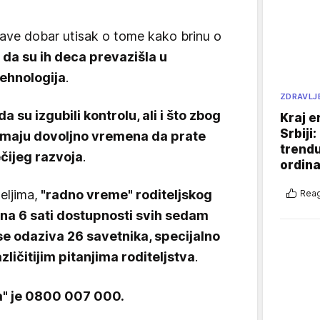
stave dobar utisak o tome kako brinu o
 da su ih deca prevazišla u
tehnologija
.
ZDRAVLJ
da su izgubili kontrolu, ali i što zbog
Kraj e
Srbiji
nemaju dovoljno vremena da prate
trend
ijeg razvoja
.
ordina
eljima,
"radno vreme" roditeljskog
Reag
 na 6 sati dostupnosti svih sedam
 se odaziva 26 savetnika, specijalno
ličitijim pitanjima roditeljstva
.
na" je 0800 007 000.