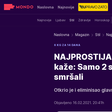
Naslovna
Najnovije
Najnovije
Ljubav
Stil
Zdravlje
Horoskop
Sensa
Stvar ukusa
Yumama
Naslovna
Magazin
Stil
Naj
8 KG ZA 14 DANA
NAJPROSTIJA 
kaže: Samo 2 s
smršali
Otkrio je i eliminisao gla
Objavljeno 16.02.2021. 20:41h