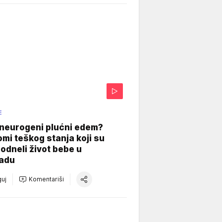
E
 neurogeni plućni edem?
mi teškog stanja koji su
odneli život bebe u
adu
uj
Komentariši