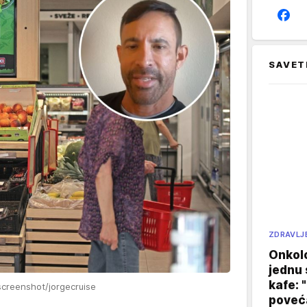
SAVET
ZDRAVLJ
Onkol
jednu 
kafe: 
screenshot/jorgecruise
poveća