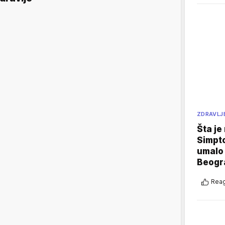
ZDRAVLJ
Šta je
Simpto
umalo 
Beogr
Reag