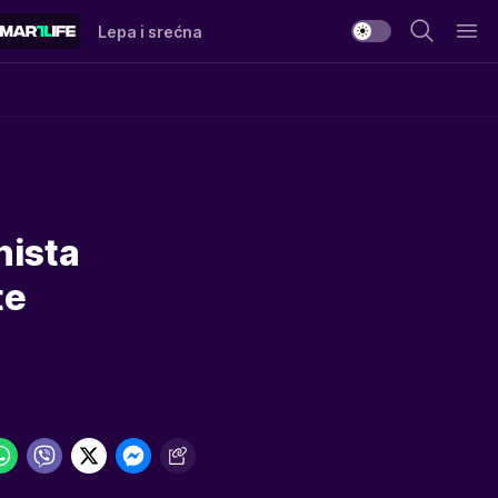
Lepa i srećna
nista
te