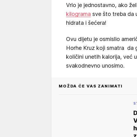
Vrlo je jednostavno, ako žel
kilograma
sve što treba da u
hidrata i šećera!
Ovu dijetu je osmislio američk
Horhe Kruz koji smatra da g
količini unetih kalorija, već 
svakodnevno unosimo.
MOŽDA ĆE VAS ZANIMATI
S
D
V
h
z