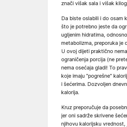
znači višak sala i višak kilo
Da biste oslabili i do osam
što je potrebno jeste da og
ugljenim hidratima, odnosno
metabolizma, preporuka je d
U ovoj dijeti praktično nem
ograničenja porcija (ne prete
nema osećaja gladi! To prav
koje imaju "pogrešne" kalori
i šećerima. Dozvoljen dnevn
kalorija.
Kruz preporučuje da posebno
jer oni sadrže skrivene šeće
njihovu kalorijsku vrednost,