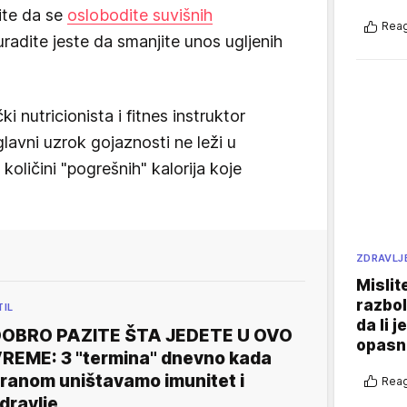
ite da se
oslobodite suvišnih
Reag
radite jeste da smanjite unos ugljenih
i nutricionista i fitnes instruktor
lavni uzrok gojaznosti ne leži u
u količini "pogrešnih" kalorija koje
ZDRAVLJ
Mislit
razbol
TIL
da li j
OBRO PAZITE ŠTA JEDETE U OVO
opasn
REME: 3 "termina" dnevno kada
ranom uništavamo imunitet i
Reag
dravlje