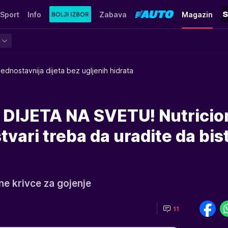
Sport
Info
Zabava
Magazin
jednostavnija dijeta bez ugljenih hidrata
DIJETA NA SVETU! Nutricio
tvari treba da uradite da bis
vne krivce za gojenje
11