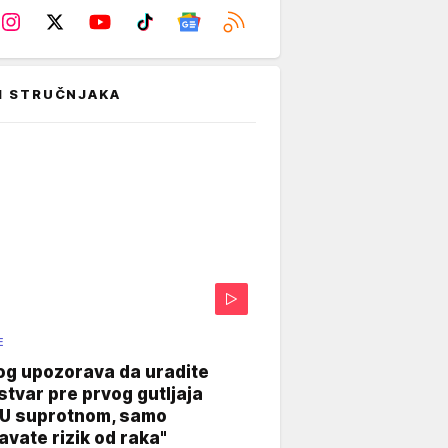
I STRUČNJAKA
E
og upozorava da uradite
stvar pre prvog gutljaja
"U suprotnom, samo
vate rizik od raka"