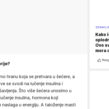
ZDRAVLJ
Kako i
oplod
Ovo s
mora 
Reag
rije?
o hranu koja se pretvara u šećere, a
sve se svodi na lučenje insulina i
avljenja. Što više šećera unosimo u
učenje insulina, hormona koji
 naslaga u energiju. A taloženje masti