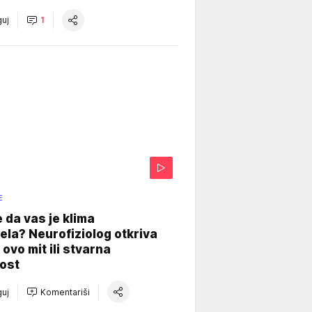
uj
1
E
e da vas je klima
ela? Neurofiziolog otkriva
e ovo mit ili stvarna
ost
uj
Komentariši