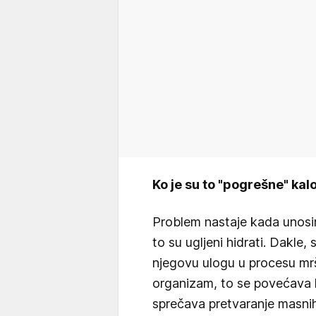
Ko je su to "pogrešne" kalo
Problem nastaje kada unosim
to su ugljeni hidrati. Dakle, 
njegovu ulogu u procesu mrš
organizam, to se povećava l
sprečava pretvaranje masnih