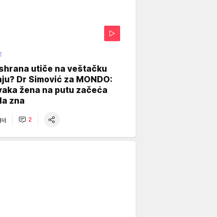
E
shrana utiče na veštačku
nju? Dr Simović za MONDO:
vaka žena na putu začeća
da zna
uj
2