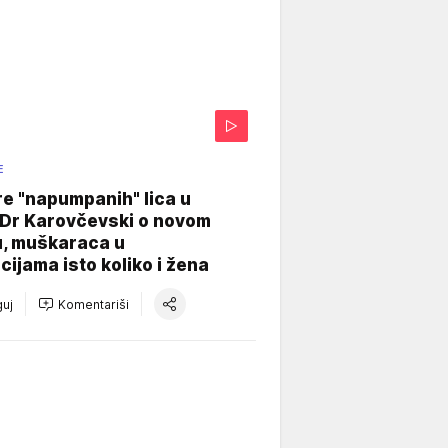
E
re "napumpanih" lica u
: Dr Karovčevski o novom
u, muškaraca u
cijama isto koliko i žena
uj
Komentariši