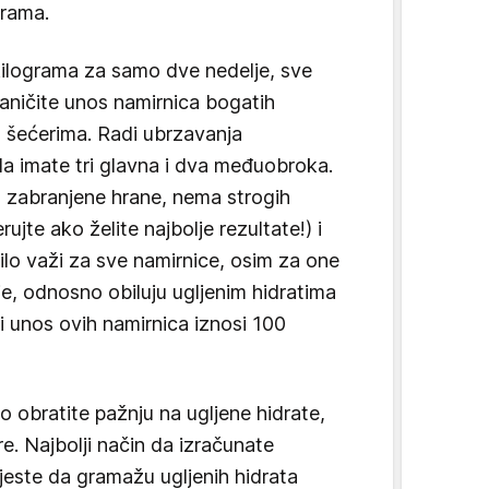
grama.
 kilograma za samo dve nedelje, sve
raničite unos namirnica bogatih
 šećerima. Radi ubrzavanja
a imate tri glavna i dva međuobroka.
a zabranjene hrane, nema strogih
rujte ako želite najbolje rezultate!) i
ilo važi za sve namirnice, osim za one
je, odnosno obiluju ugljenim hidratima
i unos ovih namirnica iznosi 100
 obratite pažnju na ugljene hidrate,
re. Najbolji način da izračunate
 jeste da gramažu ugljenih hidrata