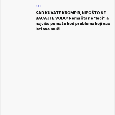
STIL
KAD KUVATE KROMPIR, NIPOŠTO NE
BACAJTE VODU: Nema šta ne "leči", a
najviše pomaže kod problema koji nas
leti sve muči