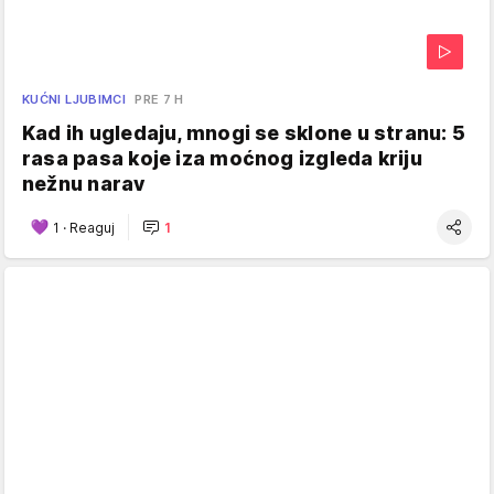
KUĆNI LJUBIMCI
PRE 7 H
Kad ih ugledaju, mnogi se sklone u stranu: 5
rasa pasa koje iza moćnog izgleda kriju
nežnu narav
1
·
Reaguj
1