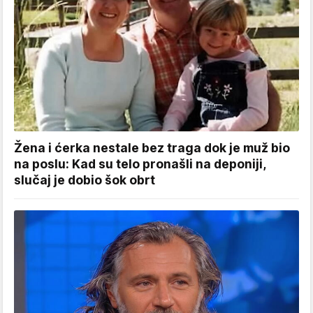
Žena i ćerka nestale bez traga dok je muž bio
na poslu: Kad su telo pronašli na deponiji,
slučaj je dobio šok obrt