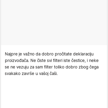
Najpre je važno da dobro pročitate deklaraciju
proizvođača. Ne čiste svi filteri iste čestice, i neke
se ne vezuju za sam filter toliko dobro zbog čega
svakako završe u vašoj čaši.