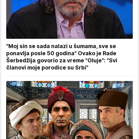
"Moj sin se sada nalazi u šumama, sve se
ponavlja posle 50 godina" Ovako je Rade
Šerbedžija govorio za vreme "Oluje": "Svi
članovi moje porodice su Srbi"