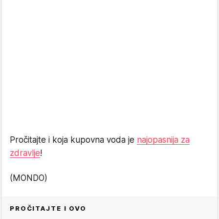
Pročitajte i koja kupovna voda je
najopasnija za
zdravlje
!
(MONDO)
PROČITAJTE I OVO