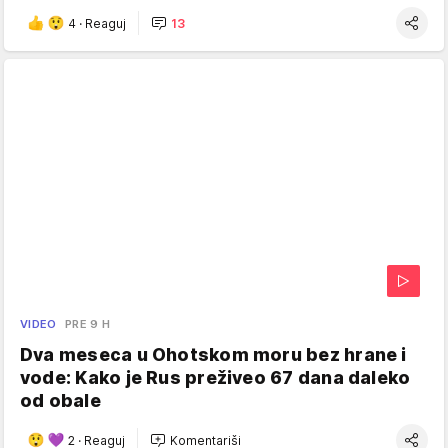
4
·
Reaguj
13
VIDEO
PRE 9 H
Dva meseca u Ohotskom moru bez hrane i
vode: Kako je Rus preživeo 67 dana daleko
od obale
2
·
Reaguj
Komentariši