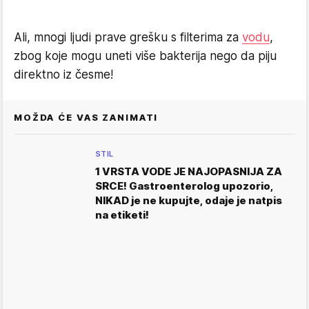
Ali, mnogi ljudi prave grešku s filterima za
vodu
,
zbog koje mogu uneti više bakterija nego da piju
direktno iz česme!
MOŽDA ĆE VAS ZANIMATI
STIL
1 VRSTA VODE JE NAJOPASNIJA ZA
SRCE! Gastroenterolog upozorio,
NIKAD je ne kupujte, odaje je natpis
na etiketi!