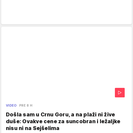
VIDEO
PRE 8 H
Došla sam u Crnu Goru, a na plaži ni žive
duše: Ovakve cene za suncobran i ležaljke
nisu ni na Sejšelima