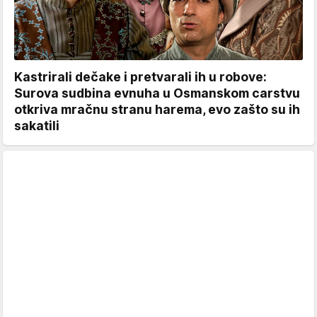
Kastrirali dečake i pretvarali ih u robove:
Surova sudbina evnuha u Osmanskom carstvu
otkriva mračnu stranu harema, evo zašto su ih
sakatili