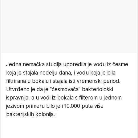
Jedna nemačka studija uporedila je vodu iz česme
koja je stajala nedelju dana, i vodu koja je bila
filtrirana u bokalu i stajala isti vremenski period.
Utvrđeno je da je "česmovača" bakteriološki
ispravnija, a u vodi iz bokala s filterom u jednom
jezivom primeru bilo je i 10.000 puta više
bakterijskih kolonija.