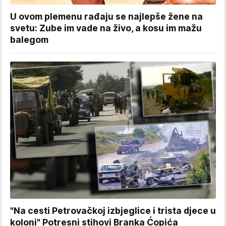
U ovom plemenu rađaju se najlepše žene na
svetu: Zube im vade na živo, a kosu im mažu
balegom
"Na cesti Petrovačkoj izbjeglice i trista djece u
koloni" Potresni stihovi Branka Ćopića