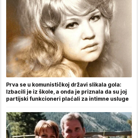
Prva se u komunističkoj državi slikala gola:
Izbacili je iz škole, a onda je priznala da su joj
partijski funkcioneri plaćali za intimne usluge