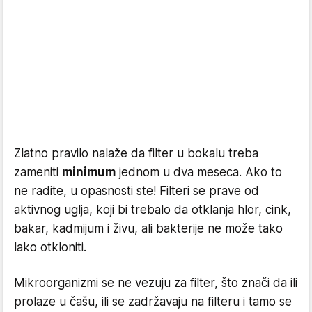
Zlatno pravilo nalaže da filter u bokalu treba
zameniti
minimum
jednom u dva meseca. Ako to
ne radite, u opasnosti ste! Filteri se prave od
aktivnog uglja, koji bi trebalo da otklanja hlor, cink,
bakar, kadmijum i živu, ali bakterije ne može tako
lako otkloniti.
Mikroorganizmi se ne vezuju za filter, što znači da ili
prolaze u čašu, ili se zadržavaju na filteru i tamo se