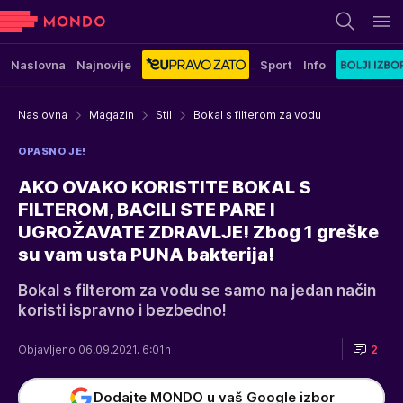
Naslovna
Najnovije
Sport
Info
Naslovna
Magazin
Stil
Bokal s filterom za vodu
OPASNO JE!
AKO OVAKO KORISTITE BOKAL S
FILTEROM, BACILI STE PARE I
UGROŽAVATE ZDRAVLJE! Zbog 1 greške
su vam usta PUNA bakterija!
Bokal s filterom za vodu se samo na jedan način
koristi ispravno i bezbedno!
Objavljeno 06.09.2021. 6:01h
2
Dodajte MONDO u vaš Google izbor