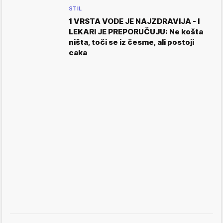
STIL
1 VRSTA VODE JE NAJZDRAVIJA - I
LEKARI JE PREPORUČUJU: Ne košta
ništa, toči se iz česme, ali postoji
caka