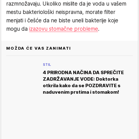
razmnožavaju. Ukoliko mislite da je voda u vašem
mestu bakteriološki neispravna, morate filter
menjati i češće da ne biste uneli bakterije koje
mogu da
izazovu stomačne probleme
.
MOŽDA ĆE VAS ZANIMATI
STIL
4 PRIRODNA NAČINA DA SPREČITE
ZADRŽAVANJE VODE: Doktorka
otkrila kako da se POZDRAVITE s
naduvenim prstima i stomakom!