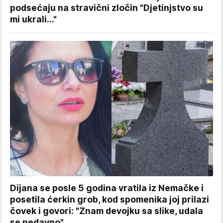
podsećaju na stravični zločin "Djetinjstvo su
mi ukrali..."
Dijana se posle 5 godina vratila iz Nemačke i
posetila ćerkin grob, kod spomenika joj prilazi
čovek i govori: "Znam devojku sa slike, udala
se nedavno"