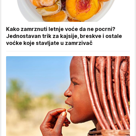
Kako zamrznuti letnje voće da ne pocrni?
Jednostavan trik za kajsije, breskve i ostale
voćke koje stavljate u zamrzivač