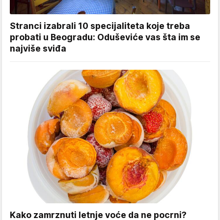
Stranci izabrali 10 specijaliteta koje treba
probati u Beogradu: Oduševiće vas šta im se
najviše sviđa
Kako zamrznuti letnje voće da ne pocrni?