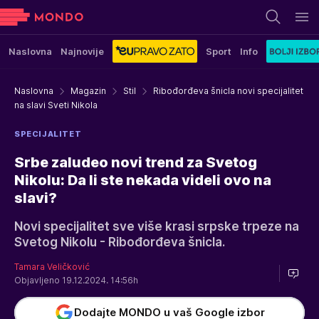
Naslovna
Najnovije
Sport
Info
Naslovna
Magazin
Stil
Ribođorđeva šnicla novi specijalitet
na slavi Sveti Nikola
SPECIJALITET
Srbe zaludeo novi trend za Svetog
Nikolu: Da li ste nekada videli ovo na
slavi?
Novi specijalitet sve više krasi srpske trpeze na
Svetog Nikolu - Ribođorđeva šnicla.
Tamara Veličković
Objavljeno 19.12.2024. 14:56h
Dodajte MONDO u vaš Google izbor