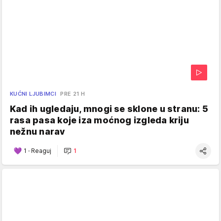
KUĆNI LJUBIMCI
PRE 21 H
Kad ih ugledaju, mnogi se sklone u stranu: 5
rasa pasa koje iza moćnog izgleda kriju
nežnu narav
1
·
Reaguj
1