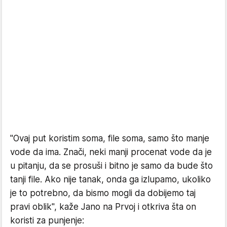
"Ovaj put koristim soma, file soma, samo što manje
vode da ima. Znači, neki manji procenat vode da je
u pitanju, da se prosuši i bitno je samo da bude što
tanji file. Ako nije tanak, onda ga izlupamo, ukoliko
je to potrebno, da bismo mogli da dobijemo taj
pravi oblik", kaže Jano na Prvoj i otkriva šta on
koristi za punjenje: