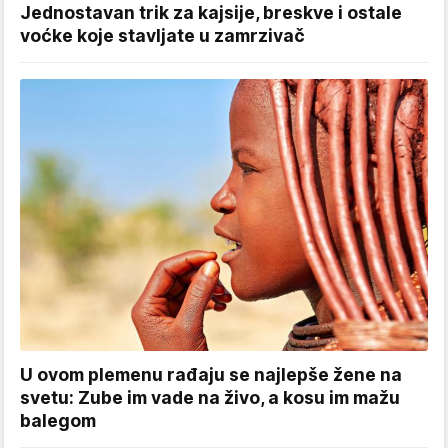
Jednostavan trik za kajsije, breskve i ostale
voćke koje stavljate u zamrzivač
U ovom plemenu rađaju se najlepše žene na
svetu: Zube im vade na živo, a kosu im mažu
balegom