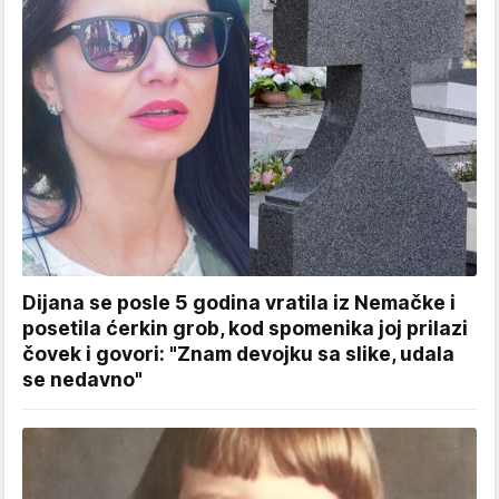
Dijana se posle 5 godina vratila iz Nemačke i
posetila ćerkin grob, kod spomenika joj prilazi
čovek i govori: "Znam devojku sa slike, udala
se nedavno"