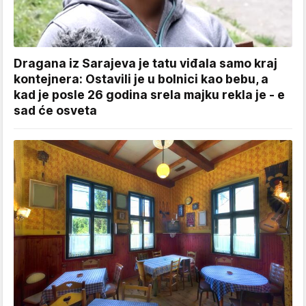
Dragana iz Sarajeva je tatu viđala samo kraj
kontejnera: Ostavili je u bolnici kao bebu, a
kad je posle 26 godina srela majku rekla je - e
sad će osveta