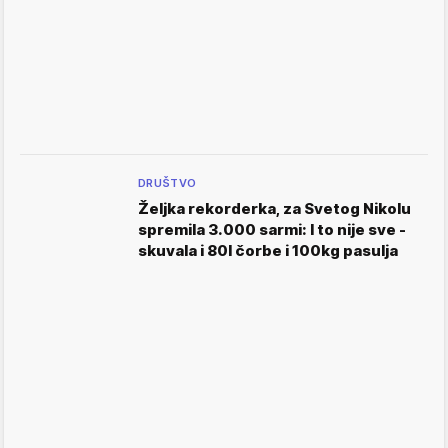
DRUŠTVO
Željka rekorderka, za Svetog Nikolu
spremila 3.000 sarmi: I to nije sve -
skuvala i 80l čorbe i 100kg pasulja