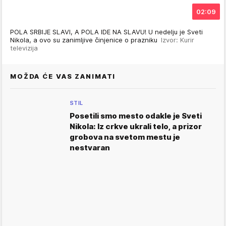
02:09
POLA SRBIJE SLAVI, A POLA IDE NA SLAVU! U nedelju je Sveti
Nikola, a ovo su zanimljive činjenice o prazniku
Izvor: Kurir
televizija
MOŽDA ĆE VAS ZANIMATI
STIL
Posetili smo mesto odakle je Sveti
Nikola: Iz crkve ukrali telo, a prizor
grobova na svetom mestu je
nestvaran