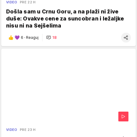
VIDEO
PRE 22 H
Došla sam u Crnu Goru, a na plaži ni žive
duše: Ovakve cene za suncobran i ležaljke
nisu ni na Sejšelima
6
·
Reaguj
18
VIDEO
PRE 23 H