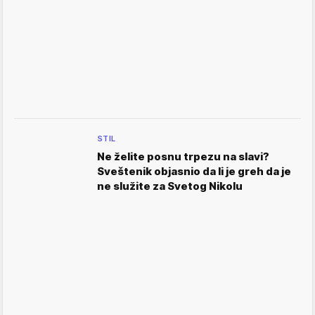
STIL
Ne želite posnu trpezu na slavi?
Sveštenik objasnio da li je greh da je
ne služite za Svetog Nikolu