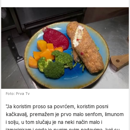
Foto: Prva Tv
"Ja koristim proso sa povrćem, koristim posni
kačkavalj, premažem je prvo malo senfom, limunom
i solju, u tom slučaju je na neki način malo i