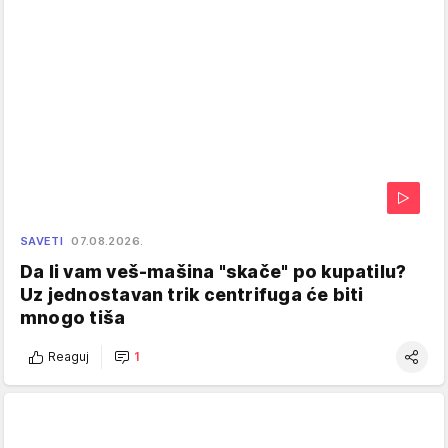
SAVETI
07.08.2026.
Da li vam veš-mašina "skače" po kupatilu?
Uz jednostavan trik centrifuga će biti
mnogo tiša
Reaguj
1