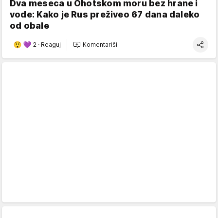
Dva meseca u Ohotskom moru bez hrane i
vode: Kako je Rus preživeo 67 dana daleko
od obale
2
·
Reaguj
Komentariši