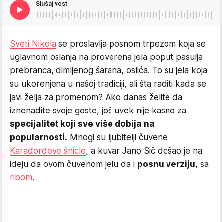
Slušaj vest
Sveti Nikola
se proslavlja posnom trpezom koja se
uglavnom oslanja na proverena jela poput pasulja
prebranca, dimljenog šarana, oslića. To su jela koja
su ukorenjena u našoj tradiciji, ali šta raditi kada se
javi želja za promenom? Ako danas želite da
iznenadite svoje goste, još uvek nije kasno za
specijalitet koji sve više dobija na
popularnosti.
Mnogi su ljubitelji čuvene
Karađorđeve šnicle
, a kuvar Jano Sič došao je na
ideju da ovom čuvenom jelu da i
posnu verziju
, sa
ribom
.