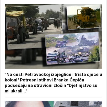
"Na cesti Petrovačkoj izbjeglice i trista djece u
koloni" Potresni stihovi Branka Ćopića
podsećaju na stravični zločin "Djetinjstvo su
mi ukrali..."