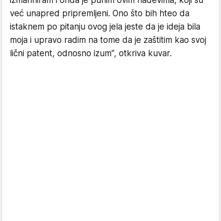
izmariniram i onda je punim ovim nadevima, koji su
već unapred pripremljeni. Ono što bih hteo da
istaknem po pitanju ovog jela jeste da je ideja bila
moja i upravo radim na tome da je zaštitim kao svoj
lični patent, odnosno izum", otkriva kuvar.