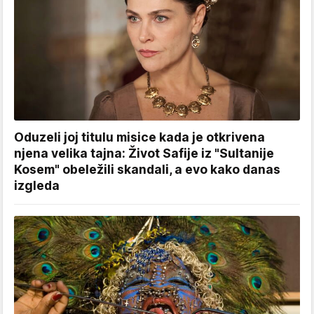
Oduzeli joj titulu misice kada je otkrivena
njena velika tajna: Život Safije iz "Sultanije
Kosem" obeležili skandali, a evo kako danas
izgleda