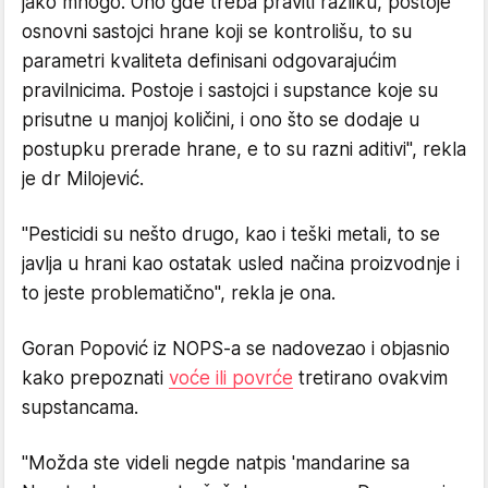
jako mnogo. Ono gde treba praviti razliku, postoje
osnovni sastojci hrane koji se kontrolišu, to su
parametri kvaliteta definisani odgovarajućim
pravilnicima. Postoje i sastojci i supstance koje su
prisutne u manjoj količini, i ono što se dodaje u
postupku prerade hrane, e to su razni aditivi", rekla
je dr Milojević.
"Pesticidi su nešto drugo, kao i teški metali, to se
javlja u hrani kao ostatak usled načina proizvodnje i
to jeste problematično", rekla je ona.
Goran Popović iz NOPS-a se nadovezao i objasnio
kako prepoznati
voće ili povrće
tretirano ovakvim
supstancama.
"Možda ste videli negde natpis 'mandarine sa