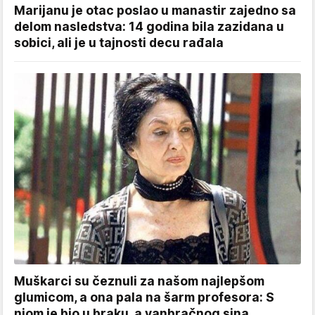
Marijanu je otac poslao u manastir zajedno sa
delom nasledstva: 14 godina bila zazidana u
sobici, ali je u tajnosti decu rađala
Muškarci su čeznuli za našom najlepšom
glumicom, a ona pala na šarm profesora: S
njom je bio u braku, a vanbračnog sina