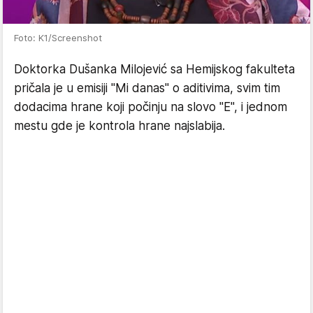
Foto: K1/Screenshot
Doktorka Dušanka Milojević sa Hemijskog fakulteta
pričala je u emisiji "Mi danas" o aditivima, svim tim
dodacima hrane koji počinju na slovo "E", i jednom
mestu gde je kontrola hrane najslabija.