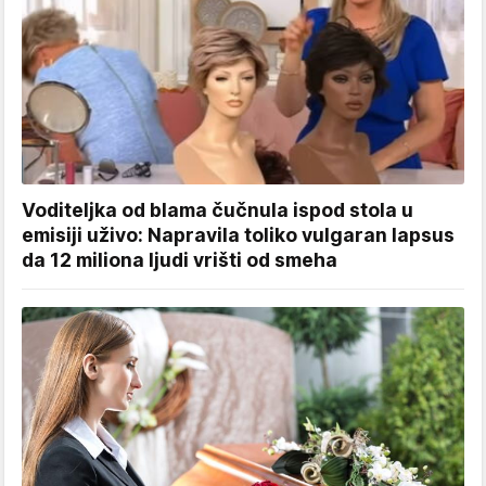
Voditeljka od blama čučnula ispod stola u
emisiji uživo: Napravila toliko vulgaran lapsus
da 12 miliona ljudi vrišti od smeha