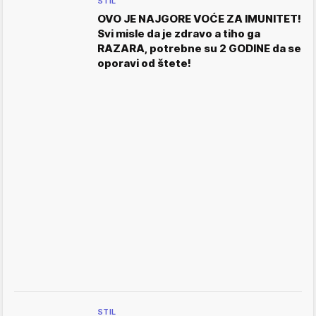
STIL
OVO JE NAJGORE VOĆE ZA IMUNITET!
Svi misle da je zdravo a tiho ga
RAZARA, potrebne su 2 GODINE da se
oporavi od štete!
STIL