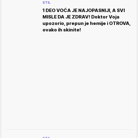
STIL
1 DEO VOĆA JE NAJOPASNIJI, A SVI
MISLE DA JE ZDRAV! Doktor Voja
upozorio, prepun je hemije i OTROVA,
ovako ih skinite!