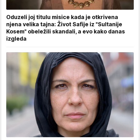
Oduzeli joj titulu misice kada je otkrivena
njena velika tajna: Život Safije iz "Sultanije
Kosem" obeležili skandali, a evo kako danas
izgleda