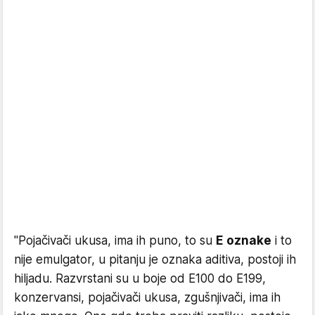
"Pojačivači ukusa, ima ih puno, to su
E oznake
i to
nije emulgator, u pitanju je oznaka aditiva, postoji ih
hiljadu. Razvrstani su u boje od E100 do E199,
konzervansi, pojačivači ukusa, zgušnjivači, ima ih