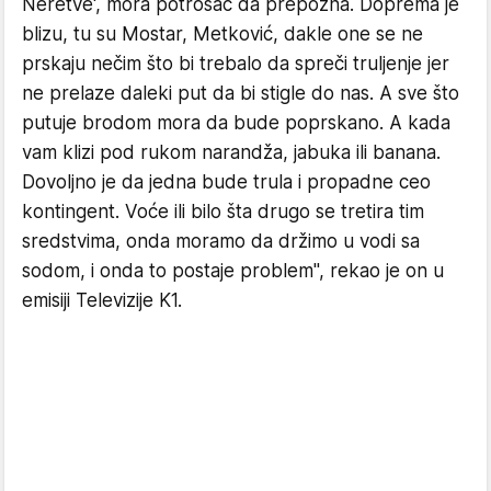
Neretve', mora potrošač da prepozna. Doprema je
blizu, tu su Mostar, Metković, dakle one se ne
prskaju nečim što bi trebalo da spreči truljenje jer
ne prelaze daleki put da bi stigle do nas. A sve što
putuje brodom mora da bude poprskano. A kada
vam klizi pod rukom narandža, jabuka ili banana.
Dovoljno je da jedna bude trula i propadne ceo
kontingent. Voće ili bilo šta drugo se tretira tim
sredstvima, onda moramo da držimo u vodi sa
sodom, i onda to postaje problem", rekao je on u
emisiji Televizije K1.