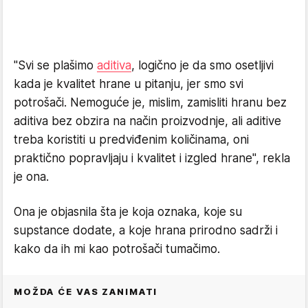
"Svi se plašimo
aditiva
, logično je da smo osetljivi
kada je kvalitet hrane u pitanju, jer smo svi
potrošači. Nemoguće je, mislim, zamisliti hranu bez
aditiva bez obzira na način proizvodnje, ali aditive
treba koristiti u predviđenim količinama, oni
praktično popravljaju i kvalitet i izgled hrane", rekla
je ona.
Ona je objasnila šta je koja oznaka, koje su
supstance dodate, a koje hrana prirodno sadrži i
kako da ih mi kao potrošači tumačimo.
MOŽDA ĆE VAS ZANIMATI