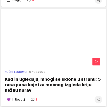
KUĆNI LJUBIMCI
07.08.2026.
Kad ih ugledaju, mnogi se sklone u stranu: 5
rasa pasa koje iza moćnog izgleda kriju
nežnu narav
1
·
Reaguj
1