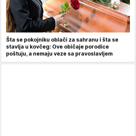
Šta se pokojniku oblači za sahranu i šta se
stavlja u kovčeg: Ove običaje porodice
poštuju, a nemaju veze sa pravoslavljem