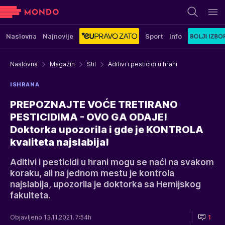
Naslovna
Najnovije
Sport
Info
Naslovna
Magazin
Stil
Aditivi i pesticidi u hrani
ISHRANA
PREPOZNAJTE VOĆE TRETIRANO
PESTICIDIMA - OVO GA ODAJE!
Doktorka upozorila i gde je KONTROLA
kvaliteta najslabija!
Aditivi i pesticidi u hrani mogu se naći na svakom
koraku, ali na jednom mestu je kontrola
najslabija, upozorila je doktorka sa Hemijskog
fakulteta.
Objavljeno 13.11.2021. 7:54h
1