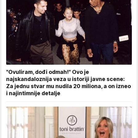
"Ovuliram, dođi odmah!" Ovo je
najskandaloznija veza u istoriji javne scene:
Za jednu stvar mu nudila 20 miliona, a on izneo
i najintimnije detalje