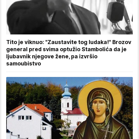
Tito je viknuo: "Zaustavite tog ludaka!" Brozov
general pred svima optužio Stambolića da je
ljubavnik njegove žene, pa izvršio
samoubistvo