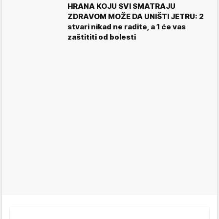
HRANA KOJU SVI SMATRAJU
ZDRAVOM MOŽE DA UNIŠTI JETRU: 2
stvari nikad ne radite, a 1 će vas
zaštititi od bolesti