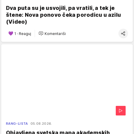
Dva puta su je usvojili, pa vratili, a tek je
štene: Nova ponovo čeka porodicu u azilu
(Video)
1
·
Reaguj
Komentariši
RANG-LISTA
05.08.2026.
Objavljena svetska mapa akademskih