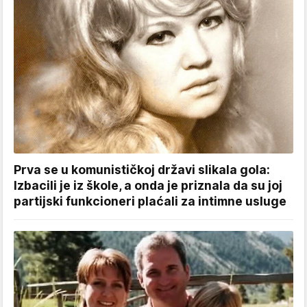
Prva se u komunističkoj državi slikala gola:
Izbacili je iz škole, a onda je priznala da su joj
partijski funkcioneri plaćali za intimne usluge