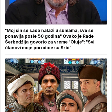
"Moj sin se sada nalazi u šumama, sve se
ponavlja posle 50 godina" Ovako je Rade
Šerbedžija govorio za vreme "Oluje": "Svi
članovi moje porodice su Srbi"