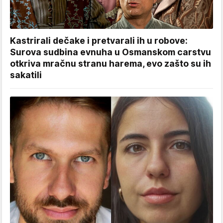
Kastrirali dečake i pretvarali ih u robove:
Surova sudbina evnuha u Osmanskom carstvu
otkriva mračnu stranu harema, evo zašto su ih
sakatili