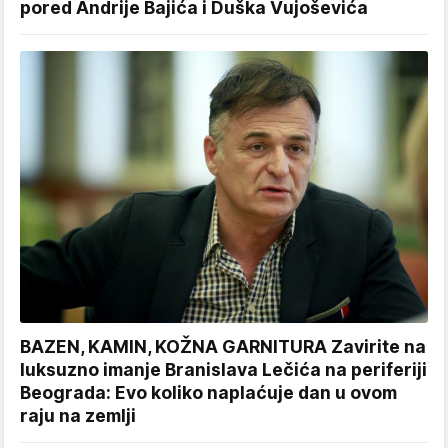
pored Andrije Bajića i Duška Vujoševića
BAZEN, KAMIN, KOŽNA GARNITURA Zavirite na
luksuzno imanje Branislava Lečića na periferiji
Beograda: Evo koliko naplaćuje dan u ovom
raju na zemlji