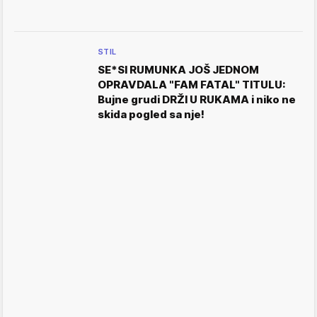
STIL
SE*SI RUMUNKA JOŠ JEDNOM
OPRAVDALA "FAM FATAL" TITULU:
Bujne grudi DRŽI U RUKAMA i niko ne
skida pogled sa nje!