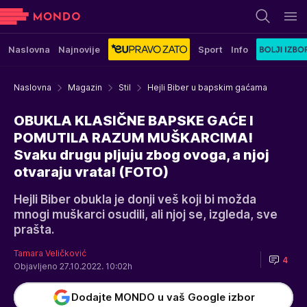
Naslovna
Najnovije
Sport
Info
Naslovna
Magazin
Stil
Hejli Biber u bapskim gaćama
OBUKLA KLASIČNE BAPSKE GAĆE I
POMUTILA RAZUM MUŠKARCIMA!
Svaku drugu pljuju zbog ovoga, a njoj
otvaraju vrata! (FOTO)
Hejli Biber obukla je donji veš koji bi možda
mnogi muškarci osudili, ali njoj se, izgleda, sve
prašta.
Tamara Veličković
4
Objavljeno 27.10.2022. 10:02h
Dodajte MONDO u vaš Google izbor