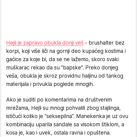
Hejli je zapravo obukla donji veš
- brushalter bez
korpi, koji više liči na gornji deo kupaćeg kostima i
gaćice za koje bi, da se ne lažemo, skoro svaki
muškarac rekao da su "bapske". Preko donjeg
veša, obukla je skroz providnu haljinu od tankog
materijala i privukla poglede mnogih.
Ako je suditi po komentarima na društvenim
mrežama, Hejli su mnogi pohvalili zbog stajlinga,
ističući koliko je "seksepilna". Manekenka je uz ovu
kombinaciju uparila sandale sa visokom štiklom, a
kosa je, kao i uvek, ostala ravna i opuštena.