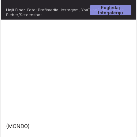
Pogledaj
Hejli Biber
Foto: Profimedia, Instagam, YouTube/Hailey Rhode
fotogaleriju
Bieber/Screenshot
(MONDO)