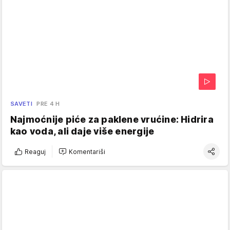
SAVETI
PRE 4 H
Najmoćnije piće za paklene vrućine: Hidrira
kao voda, ali daje više energije
Reaguj
Komentariši