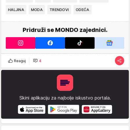
HALJINA
MODA
TRENDOVI
ODEĆA
Pridruži se MONDO zajednici.
Reaguj
4
Skini aplikaciju za najbolje iskustvo portala.