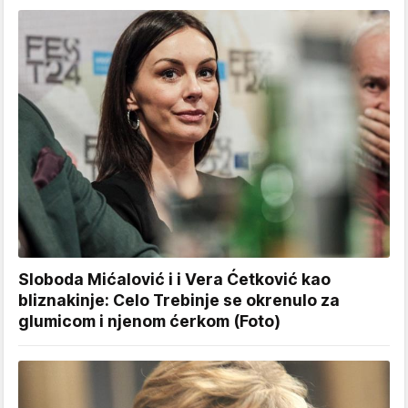
Sloboda Mićalović i i Vera Ćetković kao
bliznakinje: Celo Trebinje se okrenulo za
glumicom i njenom ćerkom (Foto)