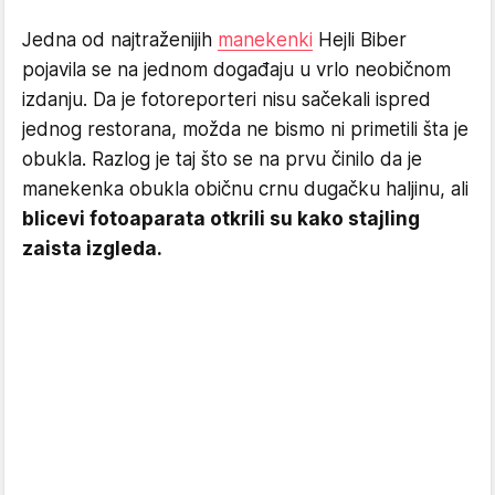
Jedna od najtraženijih
manekenki
Hejli Biber
pojavila se na jednom događaju u vrlo neobičnom
izdanju. Da je fotoreporteri nisu sačekali ispred
jednog restorana, možda ne bismo ni primetili šta je
obukla. Razlog je taj što se na prvu činilo da je
manekenka obukla običnu crnu dugačku haljinu, ali
blicevi fotoaparata otkrili su kako stajling
zaista izgleda.