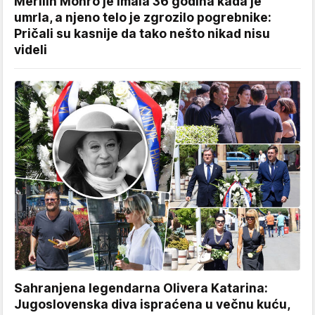
Merilin Monro je imala 36 godina kada je
umrla, a njeno telo je zgrozilo pogrebnike:
Pričali su kasnije da tako nešto nikad nisu
videli
Sahranjena legendarna Olivera Katarina:
Jugoslovenska diva ispraćena u večnu kuću,