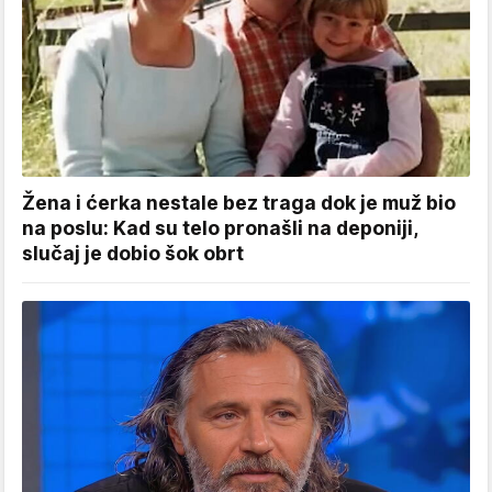
Žena i ćerka nestale bez traga dok je muž bio
na poslu: Kad su telo pronašli na deponiji,
slučaj je dobio šok obrt