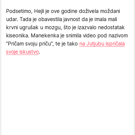
Podsetimo, Hejli je ove godine doživela moždani
udar. Tada je obavestila javnost da je imala mali
krvni ugrušak u mozgu, što je izazvalo nedostatak
kiseonika. Manekenka je snimila video pod nazivom
"Pričam svoju priču", te je tako
na Jutjubu ispričala
svoje iskustvo
.