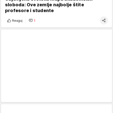
sloboda: Ove zemlje najbolje štite
profesore i studente
Reaguj
1