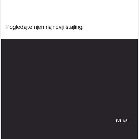
Pogledajte njen najnoviji stajling:
1/5