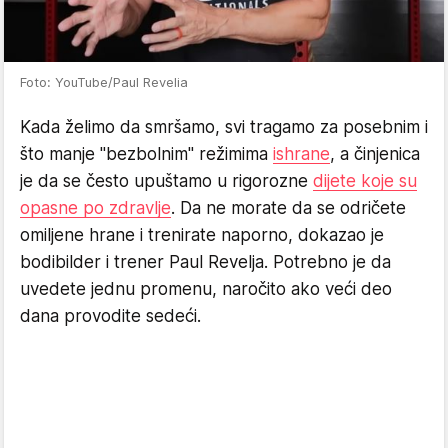
Foto: YouTube/Paul Revelia
Kada želimo da smršamo, svi tragamo za posebnim i
što manje "bezbolnim" režimima
ishrane
, a činjenica
je da se često upuštamo u rigorozne
dijete koje su
opasne po zdravlje
. Da ne morate da se odričete
omiljene hrane i trenirate naporno, dokazao je
bodibilder i trener Paul Revelja. Potrebno je da
uvedete jednu promenu, naročito ako veći deo
dana provodite sedeći.