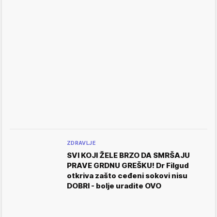
ZDRAVLJE
SVI KOJI ŽELE BRZO DA SMRŠAJU
PRAVE GRDNU GREŠKU! Dr Filgud
otkriva zašto ceđeni sokovi nisu
DOBRI - bolje uradite OVO