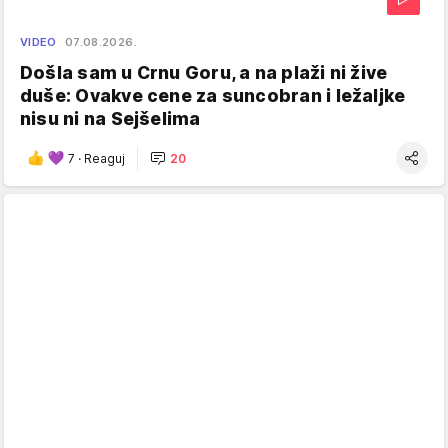
VIDEO
07.08.2026.
Došla sam u Crnu Goru, a na plaži ni žive
duše: Ovakve cene za suncobran i ležaljke
nisu ni na Sejšelima
7
·
Reaguj
20