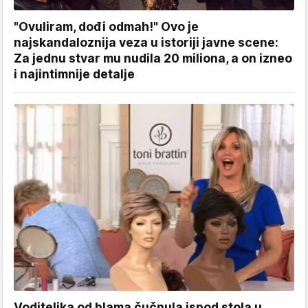
"Ovuliram, dođi odmah!" Ovo je
najskandaloznija veza u istoriji javne scene:
Za jednu stvar mu nudila 20 miliona, a on izneo
i najintimnije detalje
Voditeljka od blama čučnula ispod stola u