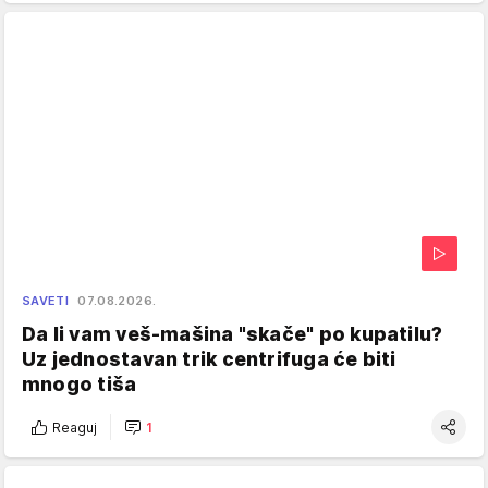
SAVETI
07.08.2026.
Da li vam veš-mašina "skače" po kupatilu?
Uz jednostavan trik centrifuga će biti
mnogo tiša
Reaguj
1