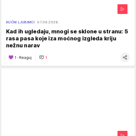
KUĆNI LJUBIMCI
07.08.2026.
Kad ih ugledaju, mnogi se sklone u stranu: 5
rasa pasa koje iza moćnog izgleda kriju
nežnu narav
1
·
Reaguj
1