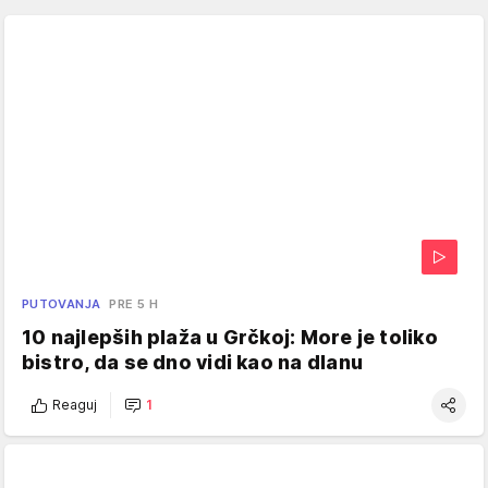
PUTOVANJA
PRE 5 H
10 najlepših plaža u Grčkoj: More je toliko
bistro, da se dno vidi kao na dlanu
Reaguj
1