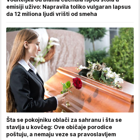
emisiji uživo: Napravila toliko vulgaran lapsus
da 12 miliona ljudi vrišti od smeha
Šta se pokojniku oblači za sahranu i šta se
stavlja u kovčeg: Ove običaje porodice
poštuju, a nemaju veze sa pravoslavljem