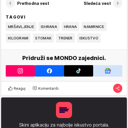
Prethodna vest
Sledeća vest
TAGOVI
MRŠAVLJENJE
ISHRANA
HRANA
NAMIRNICE
KILOGRAMI
STOMAK
TRENER
ISKUSTVO
Pridruži se MONDO zajednici.
Reaguj
Komentariši
Skini aplikaciju za najbolje iskustvo portala.