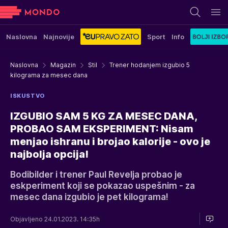
Naslovna
Najnovije
Sport
Info
Naslovna
Magazin
Stil
Trener hodanjem izgubio 5
kilograma za mesec dana
ISKUSTVO
IZGUBIO SAM 5 KG ZA MESEC DANA,
PROBAO SAM EKSPERIMENT: Nisam
menjao ishranu i brojao kalorije - ovo je
najbolja opcija!
Bodibilder i trener Paul Revelja probao je
eskperiment koji se pokazao uspešnim - za
mesec dana izgubio je pet kilograma!
Objavljeno 24.01.2023. 14:35h