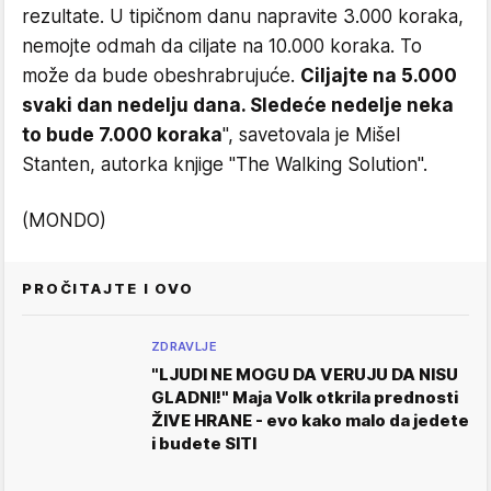
rezultate. U tipičnom danu napravite 3.000 koraka,
nemojte odmah da ciljate na 10.000 koraka. To
može da bude obeshrabrujuće.
Ciljajte na 5.000
svaki dan nedelju dana. Sledeće nedelje neka
to bude 7.000 koraka
", savetovala je Mišel
Stanten, autorka knjige "The Walking Solution".
(MONDO)
PROČITAJTE I OVO
ZDRAVLJE
"LJUDI NE MOGU DA VERUJU DA NISU
GLADNI!" Maja Volk otkrila prednosti
ŽIVE HRANE - evo kako malo da jedete
i budete SITI