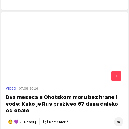
VIDEO
07.08.2026.
Dva meseca u Ohotskom moru bez hrane i
vode: Kako je Rus preživeo 67 dana daleko
od obale
2
·
Reaguj
Komentariši