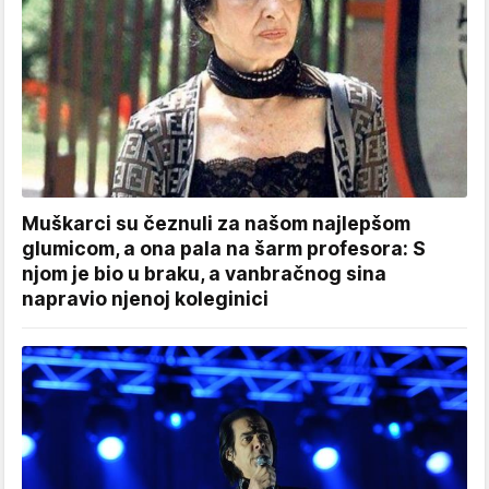
Muškarci su čeznuli za našom najlepšom
glumicom, a ona pala na šarm profesora: S
njom je bio u braku, a vanbračnog sina
napravio njenoj koleginici