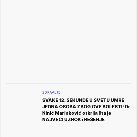
ZDRAVLJE
SVAKE 12. SEKUNDE U SVETU UMRE
JEDNA OSOBA ZBOG OVE BOLESTI! Dr
Ninić Marinković otkrila šta je
NAJVEĆI UZROK i REŠENJE