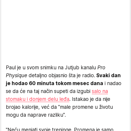
Paul je u svom snimku na Jutjub kanalu
Pro
Physique
detaljno objasnio šta je radio.
Svaki dan
je hodao 60 minuta tokom mesec dana
i nadao
se da će na taj način supeti da izgubi
salo na
stomaku i donjem delu leđa
. Istakao je da nije
brojao kalorije, već da "male promene u životu
mogu da naprave razliku".
"Neću menjati svoje treninge. Promena je samo