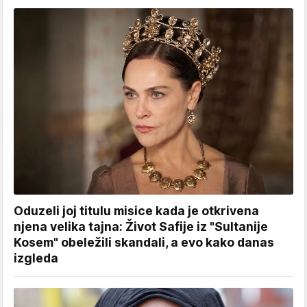
Oduzeli joj titulu misice kada je otkrivena
njena velika tajna: Život Safije iz "Sultanije
Kosem" obeležili skandali, a evo kako danas
izgleda