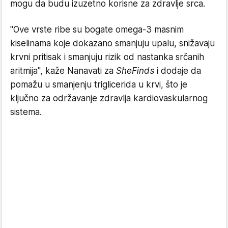
mogu da budu izuzetno korisne za zdravlje srca.
"Ove vrste ribe su bogate omega-3 masnim
kiselinama koje dokazano smanjuju upalu, snižavaju
krvni pritisak i smanjuju rizik od nastanka srčanih
aritmija", kaže Nanavati za
SheFinds
i dodaje da
pomažu u smanjenju triglicerida u krvi, što je
ključno za održavanje zdravlja kardiovaskularnog
sistema.