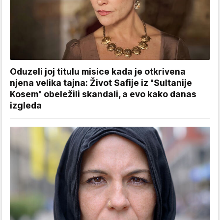
Oduzeli joj titulu misice kada je otkrivena
njena velika tajna: Život Safije iz "Sultanije
Kosem" obeležili skandali, a evo kako danas
izgleda