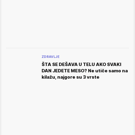
ZDRAVLJE
ŠTA SE DEŠAVA U TELU AKO SVAKI
DAN JEDETE MESO? Ne utiče samo na
kilažu, najgore su 3 vrste