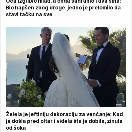
Oca izgubio mlad, a onda sahranio i dva sina:
Bio hapšen zbog droge, jedno je prelomilo da
stavi tačku na sve
Želela je jeftiniju dekoraciju za venčanje: Kad
je došla pred oltar i videla šta je dobila, zinula
od šoka