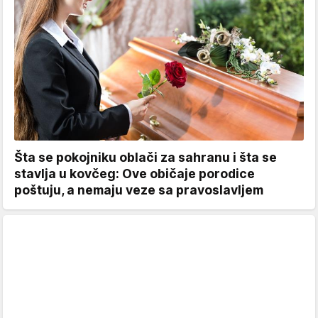
Šta se pokojniku oblači za sahranu i šta se
stavlja u kovčeg: Ove običaje porodice
poštuju, a nemaju veze sa pravoslavljem