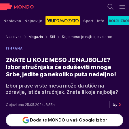
Naslovna
Najnovije
Sport
Info
Naslovna
Magazin
Stil
Koje meso je najbolje za srce
ISHRANA
ZNATE LI KOJE MESO JE NAJBOLJE?
Izbor stručnjaka će oduševiti mnoge
Srbe, jedite ga nekoliko puta nedeljno!
Izbor prave vrste mesa može da utiče na
zdravlje, ističe stručnjak. Znate li koje najbolje?
Objavljeno 25.05.2024. 8:55h
2
Dodajte MONDO u vaš Google izbor