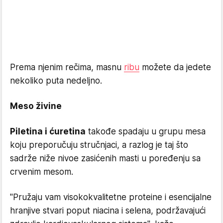
Prema njenim rečima, masnu
ribu
možete da jedete
nekoliko puta nedeljno.
Meso živine
Piletina i ćuretina
takođe spadaju u grupu mesa
koju preporučuju stručnjaci, a razlog je taj što
sadrže niže nivoe zasićenih masti u poređenju sa
crvenim mesom.
"Pružaju vam visokokvalitetne proteine i esencijalne
hranjive stvari poput niacina i selena, podržavajući