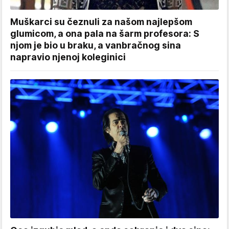
Muškarci su čeznuli za našom najlepšom
glumicom, a ona pala na šarm profesora: S
njom je bio u braku, a vanbračnog sina
napravio njenoj koleginici