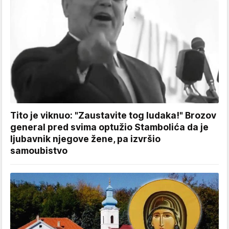
Tito je viknuo: "Zaustavite tog ludaka!" Brozov
general pred svima optužio Stambolića da je
ljubavnik njegove žene, pa izvršio
samoubistvo