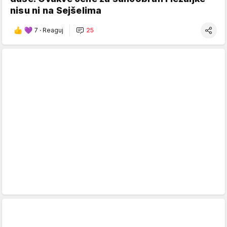
nisu ni na Sejšelima
7
·
Reaguj
25