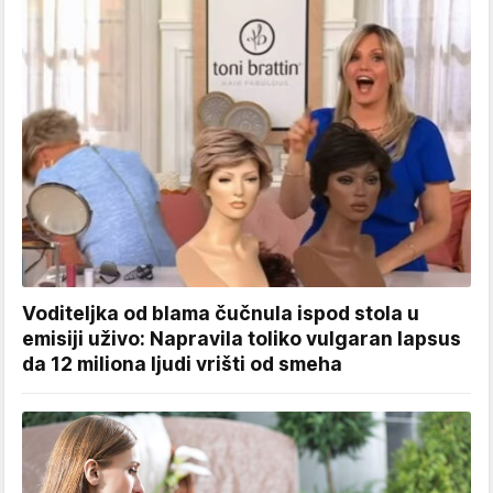
Voditeljka od blama čučnula ispod stola u
emisiji uživo: Napravila toliko vulgaran lapsus
da 12 miliona ljudi vrišti od smeha