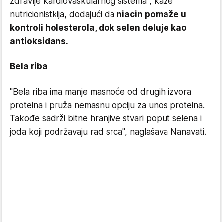
zdravlje kardiovaskularnog sistema", kaže
nutricionistkija, dodajući da
niacin pomaže u
kontroli holesterola, dok selen deluje kao
antioksidans.
Bela riba
"Bela riba ima manje masnoće od drugih izvora
proteina i pruža nemasnu opciju za unos proteina.
Takođe sadrži bitne hranjive stvari poput selena i
joda koji podržavaju rad srca", naglašava Nanavati.