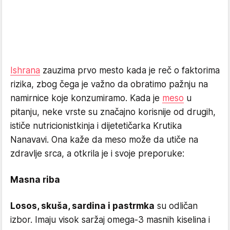
Ishrana
zauzima prvo mesto kada je reč o faktorima
rizika, zbog čega je važno da obratimo pažnju na
namirnice koje konzumiramo. Kada je
meso
u
pitanju, neke vrste su značajno korisnije od drugih,
ističe nutricionistkinja i dijetetičarka Krutika
Nanavavi. Ona kaže da meso može da utiče na
zdravlje srca, a otkrila je i svoje preporuke:
Masna riba
Losos, skuša, sardina i pastrmka
su odličan
izbor. Imaju visok saržaj omega-3 masnih kiselina i