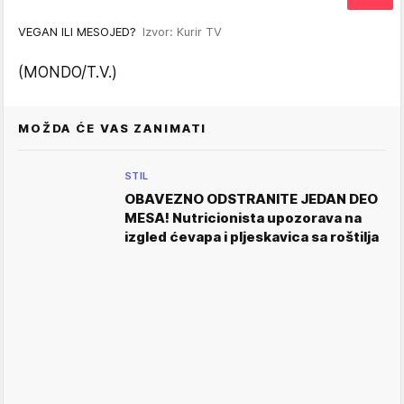
VEGAN ILI MESOJED?
Izvor: Kurir TV
(MONDO/T.V.)
MOŽDA ĆE VAS ZANIMATI
STIL
OBAVEZNO ODSTRANITE JEDAN DEO
MESA! Nutricionista upozorava na
izgled ćevapa i pljeskavica sa roštilja