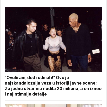
"Ovuliram, dođi odmah!" Ovo je
najskandaloznija veza u istoriji javne scene:
Za jednu stvar mu nudila 20 miliona, a on izneo
i najintimnije detalje