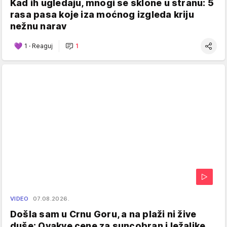
Kad ih ugledaju, mnogi se sklone u stranu: 5
rasa pasa koje iza moćnog izgleda kriju
nežnu narav
1
·
Reaguj
1
VIDEO
07.08.2026.
Došla sam u Crnu Goru, a na plaži ni žive
duše: Ovakve cene za suncobran i ležaljke