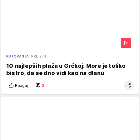
PUTOVANJA
PRE 23 H
10 najlepših plaža u Grčkoj: More je toliko
bistro, da se dno vidi kao na dlanu
Reaguj
3