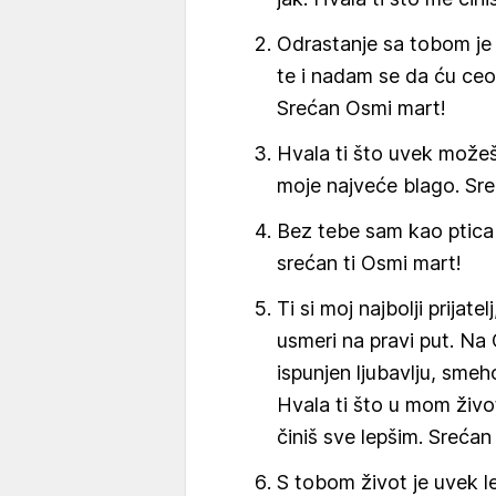
Odrastanje sa tobom je 
te i nadam se da ću ceo
Srećan Osmi mart!
Hvala ti što uvek možeš
moje najveće blago. Sre
Bez tebe sam kao ptica b
srećan ti Osmi mart!
Ti si moj najbolji prijat
usmeri na pravi put. Na
ispunjen ljubavlju, smeho
Hvala ti što u mom živo
činiš sve lepšim. Srećan
S tobom život je uvek lep