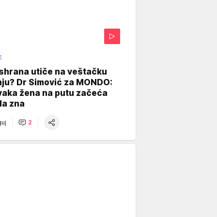
E
shrana utiče na veštačku
nju? Dr Simović za MONDO:
vaka žena na putu začeća
da zna
uj
2