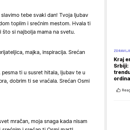
i slavimo tebe svaki dan! Tvoja ljubav
dom toplim i srećnim mestom. Hvala ti
i što si najbolja mama na svetu.
ZDRAVLJ
rijateljica, majka, inspiracija. Srećan
Kraj e
Srbiji
, pesma ti u susret hitala, ljubav te u
trend
ordina
bra, dobrim ti se vraćala. Srećan Osmi
Reag
 svet mračan, moja snaga kada nisam
š srećnim i srećan ti Osmi mart!