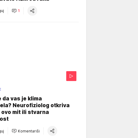
uj
1
E
e da vas je klima
ela? Neurofiziolog otkriva
e ovo mit ili stvarna
ost
uj
Komentariši