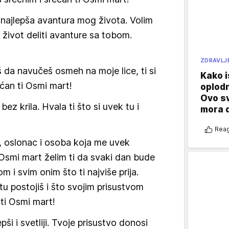
najlepša avantura mog života. Volim
 život deliti avanture sa tobom.
ZDRAVLJ
 da navučeš osmeh na moje lice, ti si
Kako i
ćan ti Osmi mart!
oplod
Ovo s
ez krila. Hvala ti što si uvek tu i
mora 
Reag
elj, oslonac i osoba koja me uvek
 Osmi mart želim ti da svaki dan bude
m i svim onim što ti najviše prija.
tu postojiš i što svojim prisustvom
 ti Osmi mart!
ši i svetliji. Tvoje prisustvo donosi