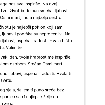
naga nas sve inspiriše. Na ovaj
tvoj život bude pun smeha, ljubavi i
n Osmi mart, moja najbolja sestro!
ivotu je najlepši poklon koji sam
, ljubav i podrška su neprocenjivi. Na
ljubavi, uspeha i radosti. Hvala ti što
tu. Volim te!
aki dan, tvoja hrabrost me inspiriše,
boljom osobom. Srećan Osmi mart!
uno ljubavi, uspeha i radosti. Hvala ti
 svetu.
eg sjaja, šaljem ti puno sreće bez
 ispunjen san i najlepse želje na
an žena.