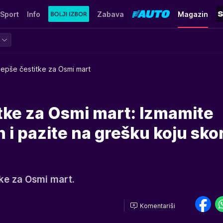
Sport
Info
Zabava
Magazin
lepše čestitke za Osmi mart
tke za Osmi mart: Izmamite
i pazite na grešku koju sko
ke za Osmi mart.
Komentariši