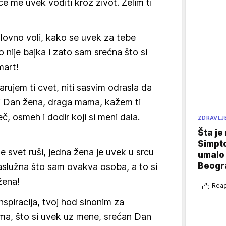
 će me uvek voditi kroz život. Želim ti
lovno voli, kako se uvek za tebe
o nije bajka i zato sam srećna što si
mart!
rujem ti cvet, niti sasvim odrasla da
oj Dan žena, draga mama, kažem ti
č, osmeh i dodir koji si meni dala.
ZDRAVLJ
Šta je
Simpto
se svet ruši, jedna žena je uvek u srcu
umalo 
Beogr
zaslužna što sam ovakva osoba, a to si
žena!
Reag
nspiracija, tvoj hod sinonim za
ma, što si uvek uz mene, srećan Dan