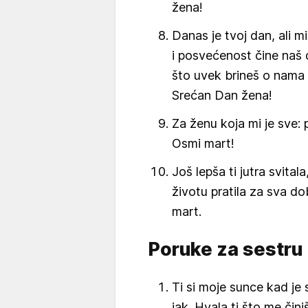
žena!
Danas je tvoj dan, ali m
i posvećenost čine naš 
što uvek brineš o nama 
Srećan Dan žena!
Za ženu koja mi je sve: p
Osmi mart!
Još lepša ti jutra svitala
životu pratila za sva do
mart.
Poruke za sestru
Ti si moje sunce kad je
jak. Hvala ti što me čini