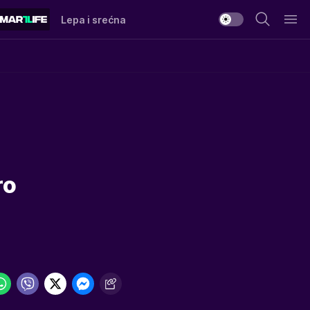
Lepa i srećna
ro