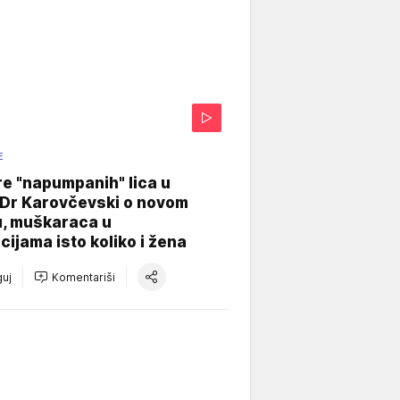
E
re "napumpanih" lica u
: Dr Karovčevski o novom
u, muškaraca u
cijama isto koliko i žena
uj
Komentariši