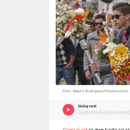
Foto: Mauro Rodrigues/Shutterstock
Slušaj vest
Osmi mart
je dan kada se sl