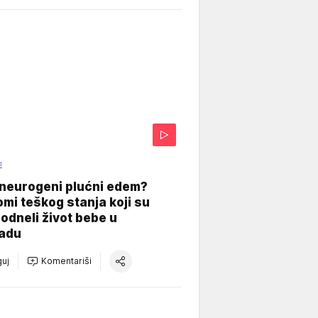
E
 neurogeni plućni edem?
mi teškog stanja koji su
odneli život bebe u
adu
uj
Komentariši