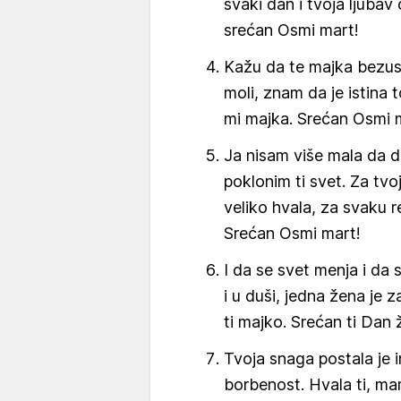
svaki dan i tvoja ljubav
srećan Osmi mart!
Kažu da te majka bezus
moli, znam da je istina t
mi majka. Srećan Osmi 
Ja nisam više mala da da
poklonim ti svet. Za tv
veliko hvala, za svaku re
Srećan Osmi mart!
I da se svet menja i da 
i u duši, jedna žena je 
ti majko. Srećan ti Dan 
Tvoja snaga postala je i
borbenost. Hvala ti, ma