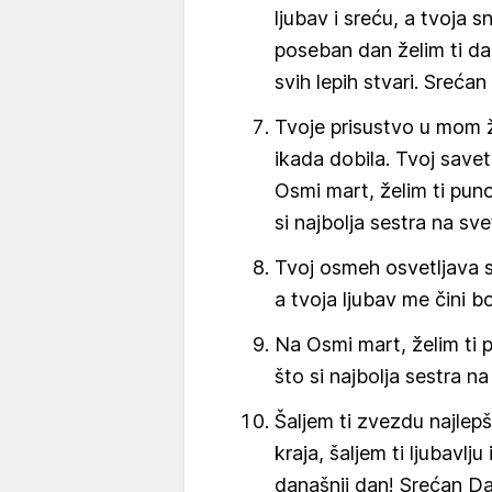
ljubav i sreću, a tvoja s
poseban dan želim ti da 
svih lepih stvari. Sreća
Tvoje prisustvo u mom ž
ikada dobila. Tvoj savet
Osmi mart, želim ti puno 
si najbolja sestra na sve
Tvoj osmeh osvetljava sv
a tvoja ljubav me čini 
Na Osmi mart, želim ti p
što si najbolja sestra na
Šaljem ti zvezdu najlepš
kraja, šaljem ti ljubavlju
današnji dan! Srećan D