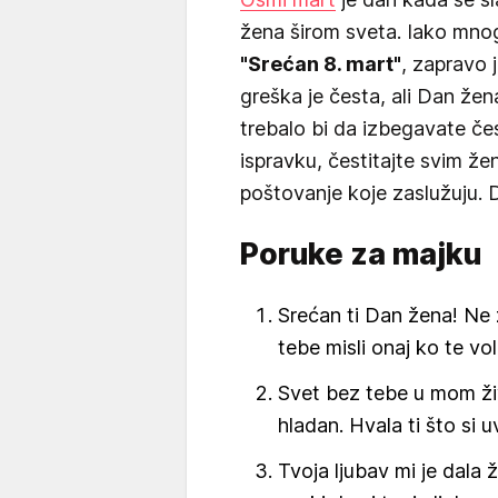
žena širom sveta. Iako mnogi
"Srećan 8. mart"
, zapravo 
greška je česta, ali Dan žen
trebalo bi da izbegavate če
ispravku, čestitajte svim že
poštovanje koje zaslužuju.
Poruke za majku
Srećan ti Dan žena! Ne 
tebe misli onaj ko te voli 
Svet bez tebe u mom ži
hladan. Hvala ti što si 
Tvoja ljubav mi je dala 