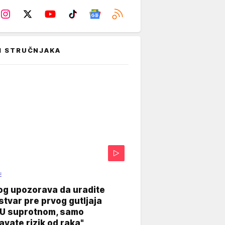
I STRUČNJAKA
E
og upozorava da uradite
stvar pre prvog gutljaja
"U suprotnom, samo
vate rizik od raka"