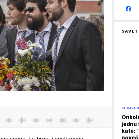
SAVET
ZDRAVLJ
Onkol
jednu 
kafe: 
poveća
ave snaga, hrabrost i postignuća