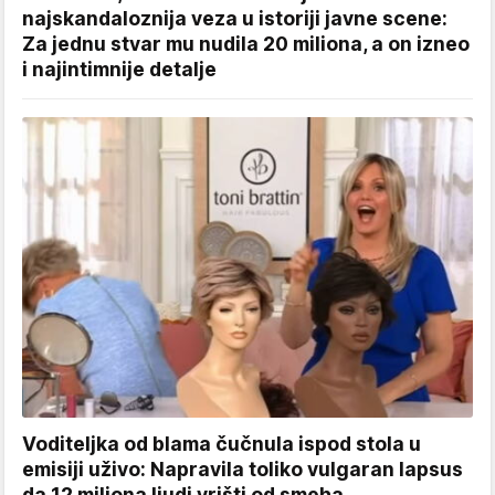
najskandaloznija veza u istoriji javne scene:
Za jednu stvar mu nudila 20 miliona, a on izneo
i najintimnije detalje
Voditeljka od blama čučnula ispod stola u
emisiji uživo: Napravila toliko vulgaran lapsus
da 12 miliona ljudi vrišti od smeha