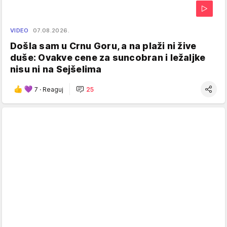
VIDEO
07.08.2026.
Došla sam u Crnu Goru, a na plaži ni žive
duše: Ovakve cene za suncobran i ležaljke
nisu ni na Sejšelima
7
·
Reaguj
25