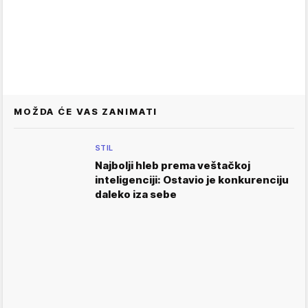
MOŽDA ĆE VAS ZANIMATI
STIL
Najbolji hleb prema veštačkoj
inteligenciji: Ostavio je konkurenciju
daleko iza sebe