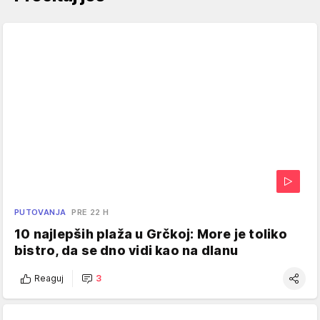
PUTOVANJA
PRE 22 H
10 najlepših plaža u Grčkoj: More je toliko
bistro, da se dno vidi kao na dlanu
Reaguj
3