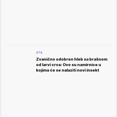
STIL
Zvanično odobren hleb sa brašnom
od larvi crva: Ovo su namirnice u
kojima će se nalaziti novi insekt