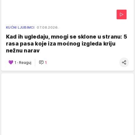
KUĆNI LJUBIMCI
07.08.2026.
Kad ih ugledaju, mnogi se sklone u stranu: 5
rasa pasa koje iza moćnog izgleda kriju
nežnu narav
1
·
Reaguj
1