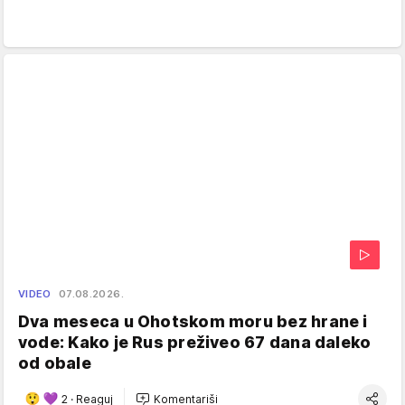
VIDEO
07.08.2026.
Dva meseca u Ohotskom moru bez hrane i
vode: Kako je Rus preživeo 67 dana daleko
od obale
2
·
Reaguj
Komentariši