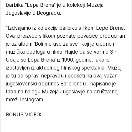
barbika "Lepa Brena" je u kolekciji Muzeja
Jugoslavije u Beogradu.
"Izdvajamo iz kolekcije barbiku s likom Lepe Brene.
Ovaj proizvod s likom poznate pevačice produciran
je uz album 'Boli me uvo za sve', koji je ujedno i
muzička podloga u filmu 'Hajde da se volimo 3 -
Udaje se Lepa Brena' iz 1990. godine. Iako je
izostavljen iz aktuelnog filmskog spektakla, Muzej
je tu da ispravi nepravdu i podseti na ovaj važan
jugoslovenski doprinos Barbilendu", napisano je
tada na nalogu Muzeja Jugoslavije na društvenoj
mreži Instagram.
BONUS VIDEO: