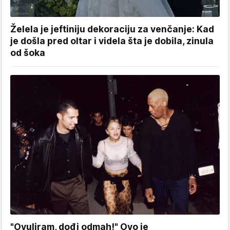
Želela je jeftiniju dekoraciju za venčanje: Kad
je došla pred oltar i videla šta je dobila, zinula
od šoka
"Ovuliram, dođi odmah!" Ovo je