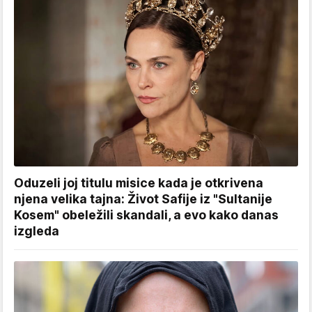
Oduzeli joj titulu misice kada je otkrivena
njena velika tajna: Život Safije iz "Sultanije
Kosem" obeležili skandali, a evo kako danas
izgleda