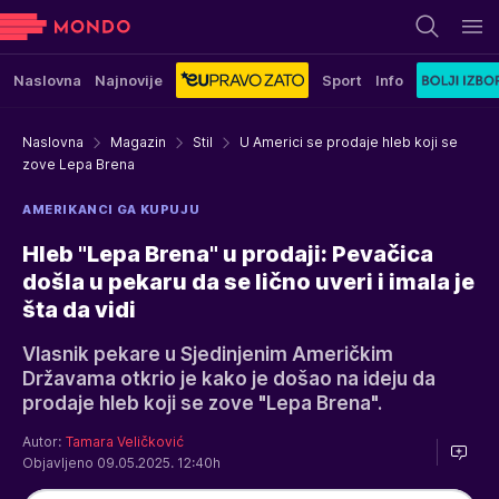
Naslovna
Najnovije
Sport
Info
Naslovna
Magazin
Stil
U Americi se prodaje hleb koji se
zove Lepa Brena
AMERIKANCI GA KUPUJU
Hleb "Lepa Brena" u prodaji: Pevačica
došla u pekaru da se lično uveri i imala je
šta da vidi
Vlasnik pekare u Sjedinjenim Američkim
Državama otkrio je kako je došao na ideju da
prodaje hleb koji se zove "Lepa Brena".
Autor:
Tamara Veličković
Objavljeno 09.05.2025. 12:40h