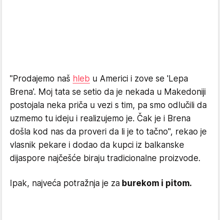
"Prodajemo naš
hleb
u Americi i zove se 'Lepa
Brena'. Moj tata se setio da je nekada u Makedoniji
postojala neka priča u vezi s tim, pa smo odlučili da
uzmemo tu ideju i realizujemo je. Čak je i Brena
došla kod nas da proveri da li je to tačno", rekao je
vlasnik pekare i dodao da kupci iz balkanske
dijaspore najčešće biraju tradicionalne proizvode.
Ipak, najveća potražnja je za
burekom i pitom.