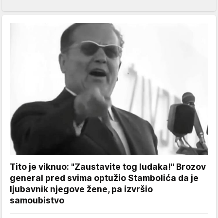
Tito je viknuo: "Zaustavite tog ludaka!" Brozov
general pred svima optužio Stambolića da je
ljubavnik njegove žene, pa izvršio
samoubistvo