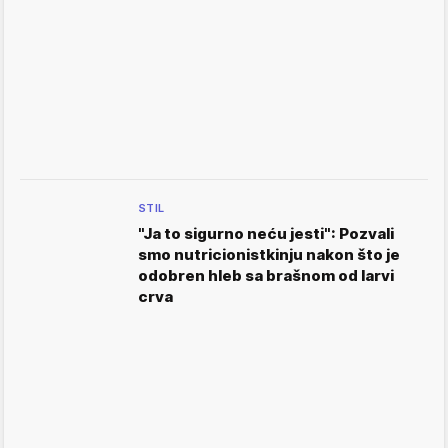
STIL
"Ja to sigurno neću jesti": Pozvali
smo nutricionistkinju nakon što je
odobren hleb sa brašnom od larvi
crva