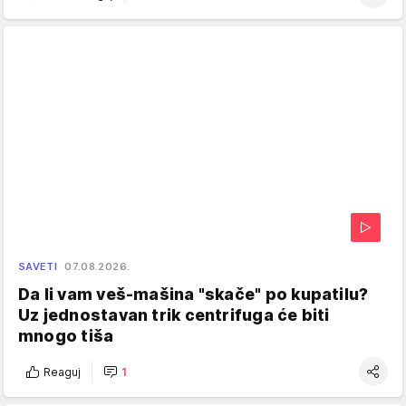
SAVETI
07.08.2026.
Da li vam veš-mašina "skače" po kupatilu?
Uz jednostavan trik centrifuga će biti
mnogo tiša
Reaguj
1