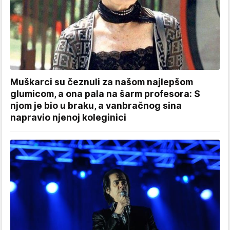
Muškarci su čeznuli za našom najlepšom
glumicom, a ona pala na šarm profesora: S
njom je bio u braku, a vanbračnog sina
napravio njenoj koleginici