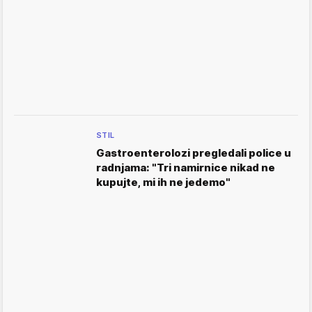
STIL
Gastroenterolozi pregledali police u
radnjama: "Tri namirnice nikad ne
kupujte, mi ih ne jedemo"