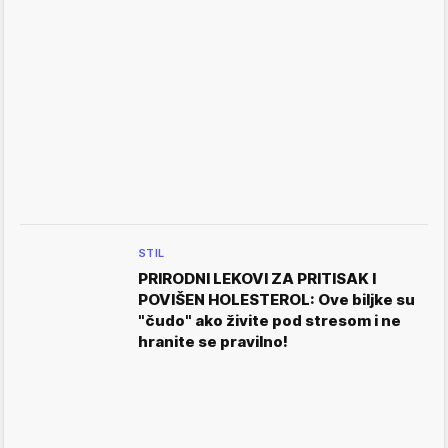
STIL
PRIRODNI LEKOVI ZA PRITISAK I
POVIŠEN HOLESTEROL: Ove biljke su
"čudo" ako živite pod stresom i ne
hranite se pravilno!