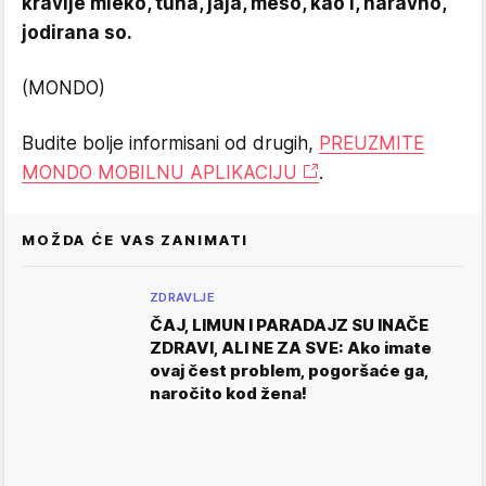
kravlje mleko, tuna, jaja, meso, kao i, naravno,
jodirana so.
(MONDO)
Budite bolje informisani od drugih,
PREUZMITE
MONDO MOBILNU APLIKACIJU
.
MOŽDA ĆE VAS ZANIMATI
ZDRAVLJE
ČAJ, LIMUN I PARADAJZ SU INAČE
ZDRAVI, ALI NE ZA SVE: Ako imate
ovaj čest problem, pogoršaće ga,
naročito kod žena!