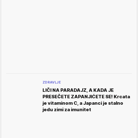
ZDRAVLJE
LIČI NA PARADAJZ, A KADA JE
PRESEČETE ZAPANJIĆETE SE! Krcata
je vitaminom C, a Japanci je stalno
jedu zimi za imunitet