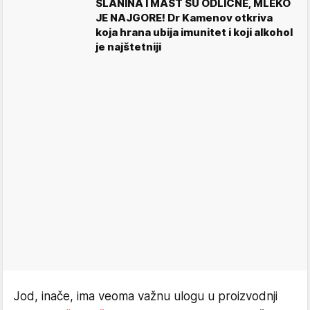
SLANINA I MAST SU ODLIČNE, MLEKO
JE NAJGORE! Dr Kamenov otkriva
koja hrana ubija imunitet i koji alkohol
je najštetniji
Jod, inače, ima veoma važnu ulogu u proizvodnji