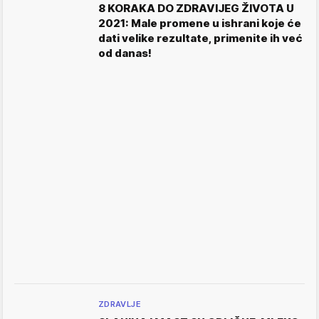
8 KORAKA DO ZDRAVIJEG ŽIVOTA U
2021: Male promene u ishrani koje će
dati velike rezultate, primenite ih već
od danas!
ZDRAVLJE