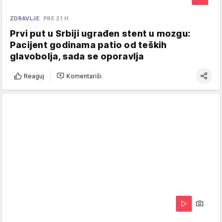
ZDRAVLJE
PRE 21 H
Prvi put u Srbiji ugrađen stent u mozgu:
Pacijent godinama patio od teških
glavobolja, sada se oporavlja
Reaguj
Komentariši