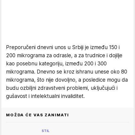
Preporučeni dnevni unos u Srbiji je između 150 i
200 mikrograma za odrasle, a za trudnice i dojilje
kao posebnu kategoriju, između 200 i 300
mikrograma. Dnevno se kroz ishranu unese oko 80
mikrograma, što nije dovoljno, a posledice mogu da
budu ozbiljni zdravstveni problemi, uključujući i
gušavost i intelektualni invaliditet.
MOŽDA ĆE VAS ZANIMATI
STIL