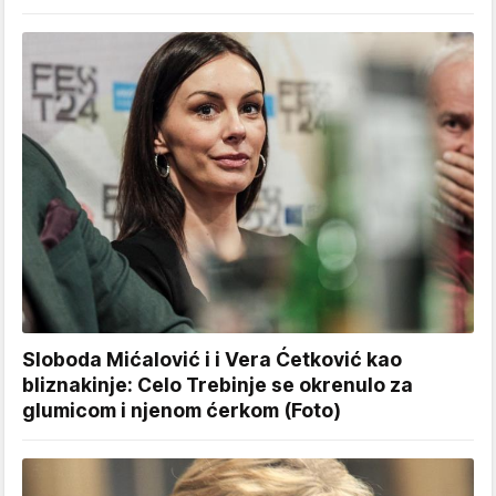
Sloboda Mićalović i i Vera Ćetković kao
bliznakinje: Celo Trebinje se okrenulo za
glumicom i njenom ćerkom (Foto)