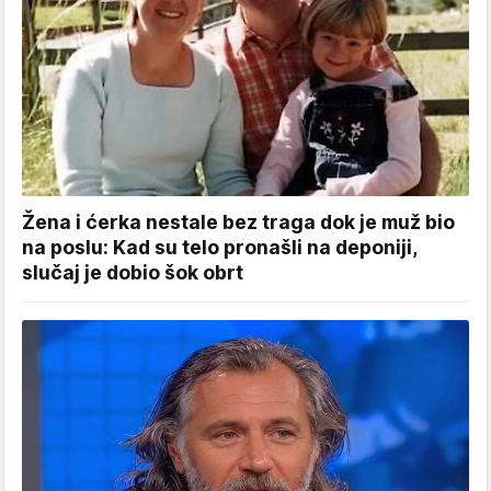
Žena i ćerka nestale bez traga dok je muž bio
na poslu: Kad su telo pronašli na deponiji,
slučaj je dobio šok obrt