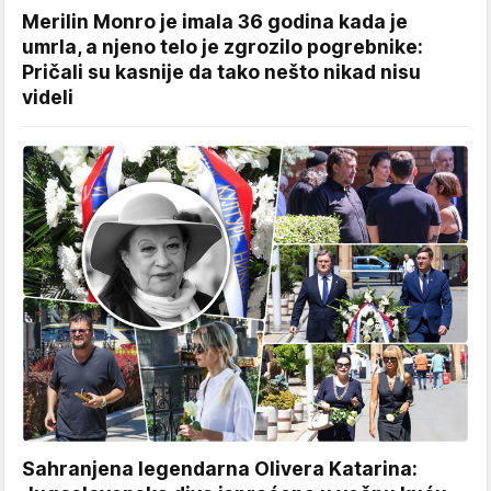
Merilin Monro je imala 36 godina kada je
umrla, a njeno telo je zgrozilo pogrebnike:
Pričali su kasnije da tako nešto nikad nisu
videli
Sahranjena legendarna Olivera Katarina: