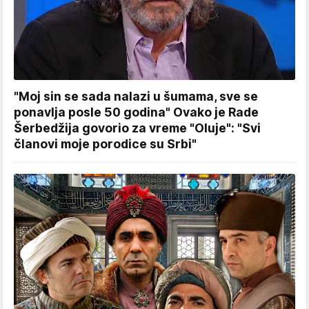
"Moj sin se sada nalazi u šumama, sve se
ponavlja posle 50 godina" Ovako je Rade
Šerbedžija govorio za vreme "Oluje": "Svi
članovi moje porodice su Srbi"