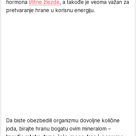
hormona
štitne žlezde
, a takođe je veoma važan za
pretvaranje hrane u korisnu energiju.
Da biste obezbedili organizmu dovoljne količine
joda, birajte hranu bogatu ovim mineralom –