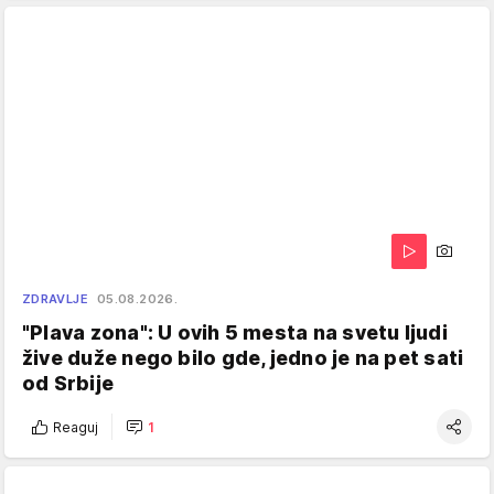
ZDRAVLJE
05.08.2026.
"Plava zona": U ovih 5 mesta na svetu ljudi
žive duže nego bilo gde, jedno je na pet sati
od Srbije
Reaguj
1