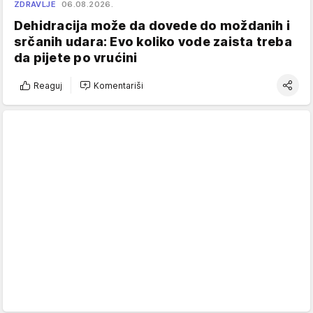
ZDRAVLJE
06.08.2026.
Dehidracija može da dovede do moždanih i
srčanih udara: Evo koliko vode zaista treba
da pijete po vrućini
Reaguj
Komentariši