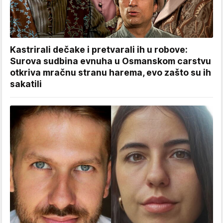
Kastrirali dečake i pretvarali ih u robove:
Surova sudbina evnuha u Osmanskom carstvu
otkriva mračnu stranu harema, evo zašto su ih
sakatili