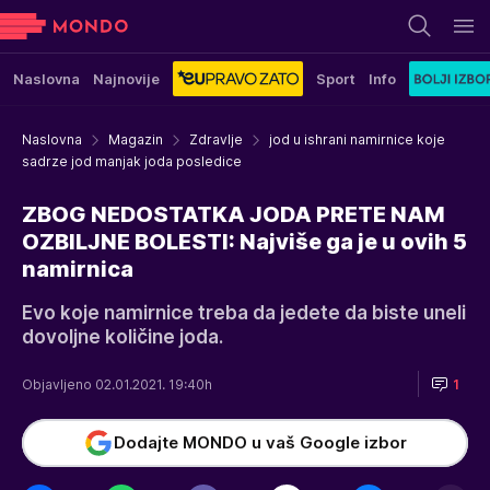
Naslovna
Najnovije
Sport
Info
Naslovna
Magazin
Zdravlje
jod u ishrani namirnice koje
sadrze jod manjak joda posledice
ZBOG NEDOSTATKA JODA PRETE NAM
OZBILJNE BOLESTI: Najviše ga je u ovih 5
namirnica
Evo koje namirnice treba da jedete da biste uneli
dovoljne količine joda.
Objavljeno 02.01.2021. 19:40h
1
Dodajte MONDO u vaš Google izbor