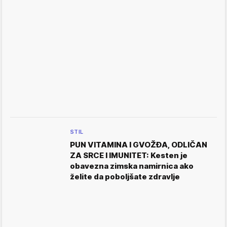
STIL
PUN VITAMINA I GVOŽĐA, ODLIČAN
ZA SRCE I IMUNITET: Kesten je
obavezna zimska namirnica ako
želite da poboljšate zdravlje