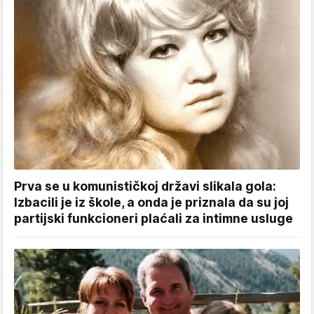
Prva se u komunističkoj državi slikala gola:
Izbacili je iz škole, a onda je priznala da su joj
partijski funkcioneri plaćali za intimne usluge