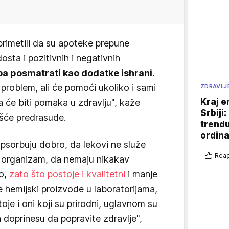
primetili da su apoteke prepune
osta i pozitivnih i negativnih
a posmatrati kao dodatke ishrani.
problem, ali će pomoći ukoliko i sami
ZDRAVLJ
Kraj e
 će biti pomaka u zdravlju", kaže
Srbiji
ešće predrasude.
trend
ordina
apsorbuju dobro, da lekovi ne služe
Reag
 organizam, da nemaju nikakav
no,
zato što postoje i kvalitetni
i manje
se hemijski proizvode u laboratorijama,
oje i oni koji su prirodni, uglavnom su
 doprinesu da popravite zdravlje",