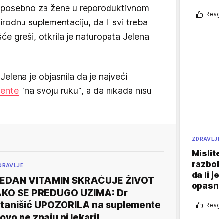
i, posebno za žene u reporoduktivnom
Reag
irodnu suplementaciju, da li svi treba
šće greši, otkrila je naturopata Jelena
 Jelena je objasnila da je najveći
ente
"na svoju ruku", a da nikada nisu
ZDRAVLJ
Mislit
razbol
DRAVLJE
da li j
EDAN VITAMIN SKRAĆUJE ŽIVOT
opasn
KO SE PREDUGO UZIMA: Dr
tanišić UPOZORILA na suplemente
Reag
 ovo ne znaju ni lekari!