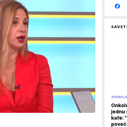
SAVET
ZDRAVLJ
Onkol
jednu 
kafe: 
poveća