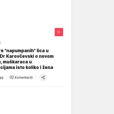
E
re "napumpanih" lica u
: Dr Karovčevski o novom
u, muškaraca u
cijama isto koliko i žena
uj
Komentariši