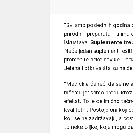
"Svi smo poslednjih godina 
prirodnih preparata. Tu ima d
iskustava.
Suplemente treb
Neće jedan suplement rešiti 
promenite neke navike. Tada
Jelena i otkriva šta su najč
"Medicina će reći da se ne 
ničemu jer samo prođu kroz
efekat. To je delimično tač
kvalitetni. Postoje oni koji 
koji se ne zadržavaju, a post
to neke biljke, koje mogu da