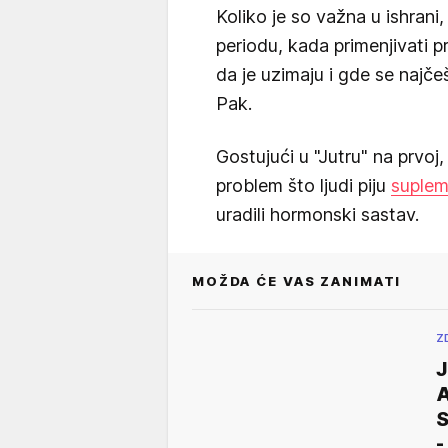
Koliko je so važna u ishran
periodu, kada primenjivati pr
da je uzimaju i gde se najče
Pak.
Gostujući u "Jutru" na prvoj,
problem što ljudi piju
suplem
uradili hormonski sastav.
MOŽDA ĆE VAS ZANIMATI
Z
J
A
S
-