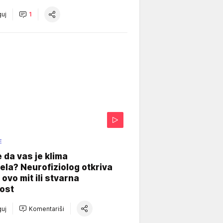
uj
1
E
e da vas je klima
ela? Neurofiziolog otkriva
e ovo mit ili stvarna
ost
uj
Komentariši