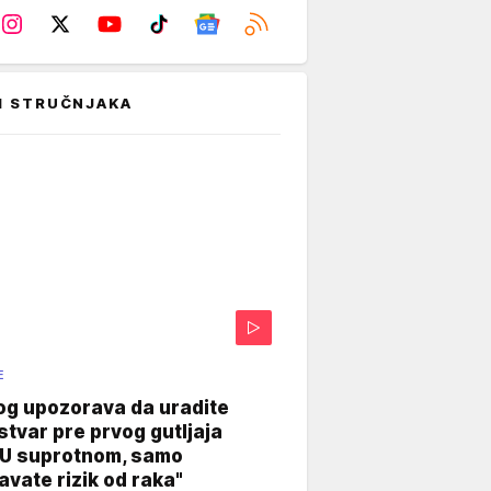
I STRUČNJAKA
E
og upozorava da uradite
stvar pre prvog gutljaja
"U suprotnom, samo
vate rizik od raka"