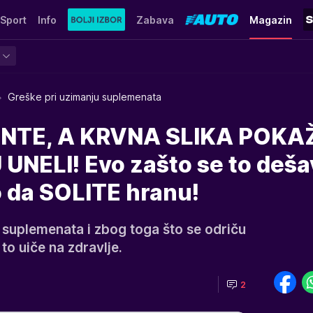
Sport
Info
Zabava
Magazin
Greške pri uzimanju suplemenata
NTE, A KRVNA SLIKA POKA
UNELI! Evo zašto se to deša
o da SOLITE hranu!
 suplemenata i zbog toga što se odriču
 to uiče na zdravlje.
2