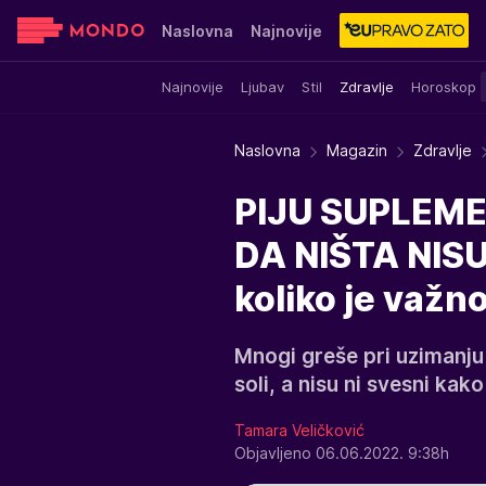
Naslovna
Najnovije
Najnovije
Ljubav
Stil
Zdravlje
Horoskop
Sensa
Stvar ukusa
Yumama
Naslovna
Magazin
Zdravlje
PIJU SUPLEME
DA NIŠTA NISU 
koliko je važn
Mnogi greše pri uzimanju
soli, a nisu ni svesni kako
Tamara Veličković
Objavljeno 06.06.2022. 9:38h