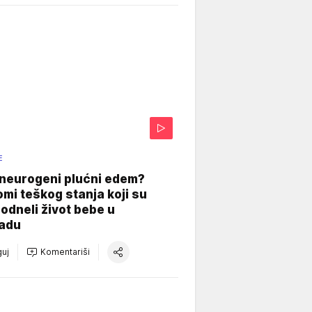
E
 neurogeni plućni edem?
mi teškog stanja koji su
odneli život bebe u
adu
uj
Komentariši