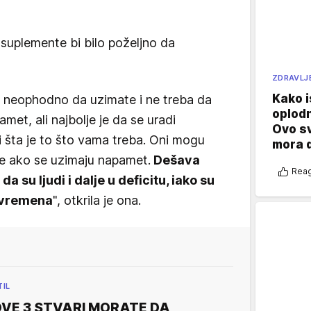
 suplemente bi bilo poželjno da
ZDRAVLJ
Kako i
 neophodno da uzimate i ne treba da
oplod
et, ali najbolje je da se uradi
Ovo s
i šta je to što vama treba. Oni mogu
mora 
ce ako se uzimaju napamet.
Dešava
Reag
da su ljudi i dalje u deficitu, iako su
 vremena
", otkrila je ona.
TIL
VE 3 STVARI MORATE DA