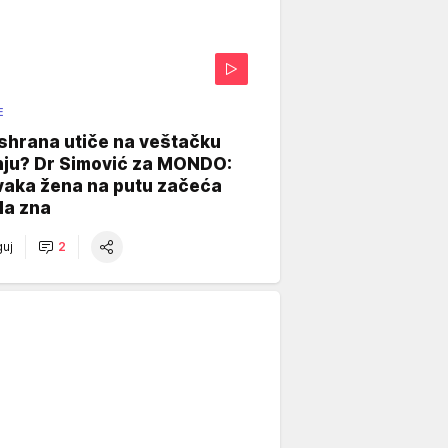
E
shrana utiče na veštačku
nju? Dr Simović za MONDO:
vaka žena na putu začeća
da zna
uj
2