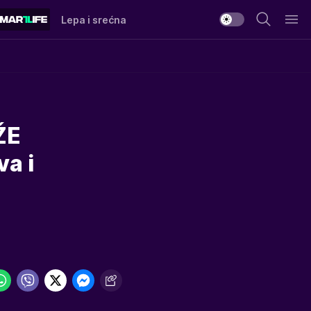
Lepa i srećna
ŽE
va i