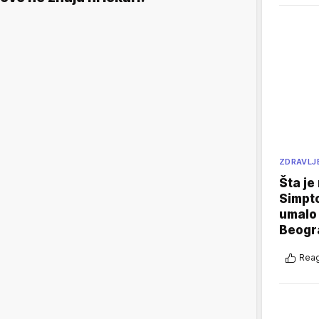
ZDRAVLJ
Šta je
Simpto
umalo 
Beogr
Reag