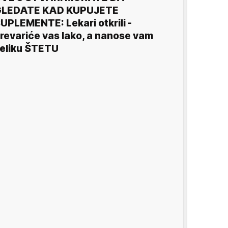
GLEDATE KAD KUPUJETE
UPLEMENTE: Lekari otkrili -
revariće vas lako, a nanose vam
eliku ŠTETU