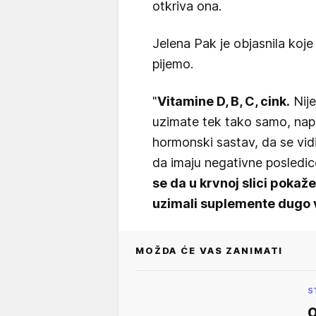
otkriva ona.
Jelena Pak je objasnila koje
pijemo.
"
Vitamine D, B, C, cink.
Nije
uzimate tek tako samo, napam
hormonski sastav, da se vid
da imaju negativne posledi
se da u krvnoj slici pokaže 
uzimali suplemente dugo
MOŽDA ĆE VAS ZANIMATI
S
O