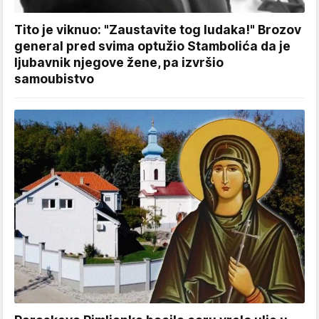
Tito je viknuo: "Zaustavite tog ludaka!" Brozov
general pred svima optužio Stambolića da je
ljubavnik njegove žene, pa izvršio
samoubistvo