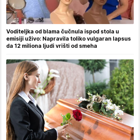
Voditeljka od blama čučnula ispod stola u
emisiji uživo: Napravila toliko vulgaran lapsus
da 12 miliona ljudi vrišti od smeha