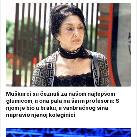
Muškarci su čeznuli za našom najlepšom
glumicom, a ona pala na šarm profesora: S
njom je bio u braku, a vanbračnog sina
napravio njenoj koleginici