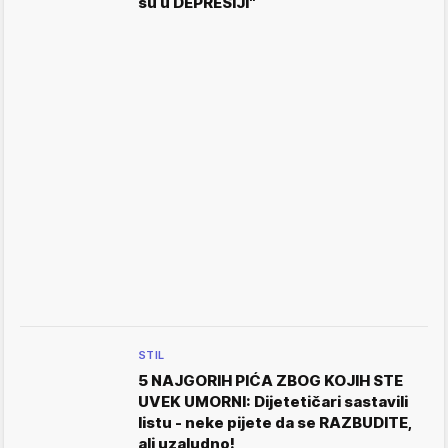
su u DEPRESIJI"
STIL
5 NAJGORIH PIĆA ZBOG KOJIH STE
UVEK UMORNI: Dijetetičari sastavili
listu - neke pijete da se RAZBUDITE,
ali uzaludno!