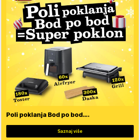
Poli poklanja Bod po bod….
Saznaj više