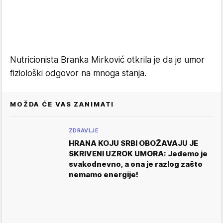
Nutricionista Branka Mirković otkrila je da je umor
fiziološki odgovor na mnoga stanja.
MOŽDA ĆE VAS ZANIMATI
ZDRAVLJE
HRANA KOJU SRBI OBOŽAVAJU JE
SKRIVENI UZROK UMORA: Jedemo je
svakodnevno, a ona je razlog zašto
nemamo energije!