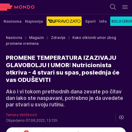
Naslovna
Najnovije
Sport
Info
Naslovna
Magazin
Zdravlje
Kako otkloniti umor zbog
promene vremena
PROMENE TEMPERATURA IZAZIVAJU
GLAVOBOLJU I UMOR: Nutricionista
otkriva - 4 stvari su spas, poslednja će
vas ODUŠEVITI
Ako i vi tokom prethodnih dana zevate po čitav
dan iako ste naspavani, potrebno je da uvedete
par stvari u svoju rutinu.
Tamara Veličković
Objavljeno 07.06.2022. 13:12h