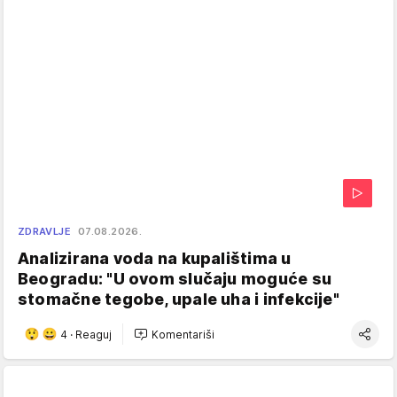
ZDRAVLJE
07.08.2026.
Analizirana voda na kupalištima u
Beogradu: "U ovom slučaju moguće su
stomačne tegobe, upale uha i infekcije"
4
·
Reaguj
Komentariši