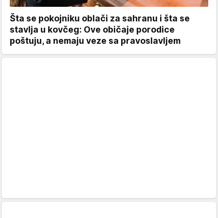
Šta se pokojniku oblači za sahranu i šta se
stavlja u kovčeg: Ove običaje porodice
poštuju, a nemaju veze sa pravoslavljem