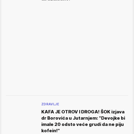
ZDRAVLJE
KAFA JE OTROV I DROGA! ŠOK izjava
dr Borovića u Jutarnjem: "Devojke bi
imale 20 odsto veće grudi da ne piju
kofein!"