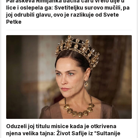
Paraskeva Rimljanka bacila caru vrelo ulje u
lice i oslepela ga: Svetiteljku surovo mučili, pa
joj odrubili glavu, ovo je razlikuje od Svete
Petke
Oduzeli joj titulu misice kada je otkrivena
njena velika tajna: Život Safije iz "Sultanije