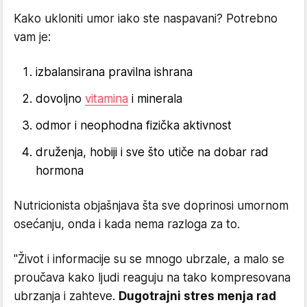
Kako ukloniti umor iako ste naspavani? Potrebno
vam je:
izbalansirana pravilna ishrana
dovoljno
vitamina
i minerala
odmor i neophodna fizička aktivnost
druženja, hobiji i sve što utiče na dobar rad
hormona
Nutricionista objašnjava šta sve doprinosi umornom
osećanju, onda i kada nema razloga za to.
"Život i informacije su se mnogo ubrzale, a malo se
proučava kako ljudi reaguju na tako kompresovana
ubrzanja i zahteve.
Dugotrajni stres menja rad