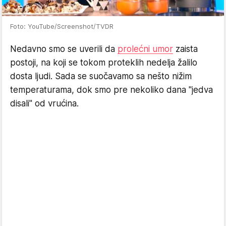
Foto: YouTube/Screenshot/TVDR
Nedavno smo se uverili da
prolećni umor
zaista
postoji, na koji se tokom proteklih nedelja žalilo
dosta ljudi. Sada se suočavamo sa nešto nižim
temperaturama, dok smo pre nekoliko dana "jedva
disali" od vrućina.