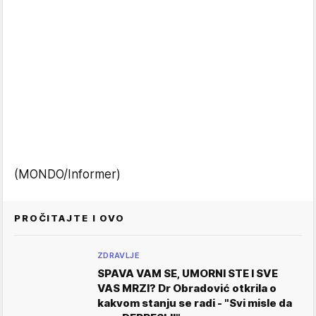
(MONDO/Informer)
PROČITAJTE I OVO
ZDRAVLJE
SPAVA VAM SE, UMORNI STE I SVE
VAS MRZI? Dr Obradović otkrila o
kakvom stanju se radi - "Svi misle da