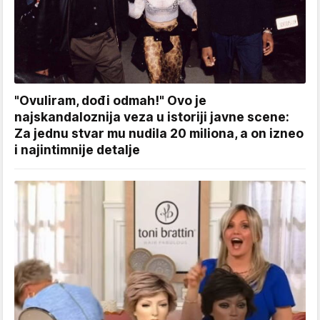
"Ovuliram, dođi odmah!" Ovo je
najskandaloznija veza u istoriji javne scene:
Za jednu stvar mu nudila 20 miliona, a on izneo
i najintimnije detalje