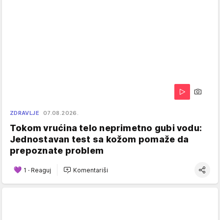
ZDRAVLJE
07.08.2026.
Tokom vrućina telo neprimetno gubi vodu:
Jednostavan test sa kožom pomaže da
prepoznate problem
1
·
Reaguj
Komentariši