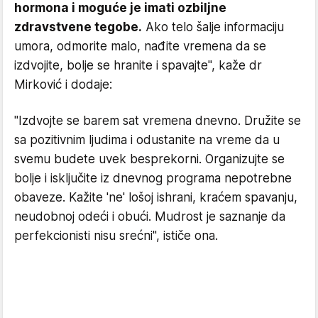
hormona i moguće je imati ozbiljne
zdravstvene tegobe.
Ako telo šalje informaciju
umora, odmorite malo, nađite vremena da se
izdvojite, bolje se hranite i spavajte", kaže dr
Mirković i dodaje:
"Izdvojte se barem sat vremena dnevno. Družite se
sa pozitivnim ljudima i odustanite na vreme da u
svemu budete uvek besprekorni. Organizujte se
bolje i isključite iz dnevnog programa nepotrebne
obaveze. Kažite 'ne' lošoj ishrani, kraćem spavanju,
neudobnoj odeći i obući. Mudrost je saznanje da
perfekcionisti nisu srećni", ističe ona.