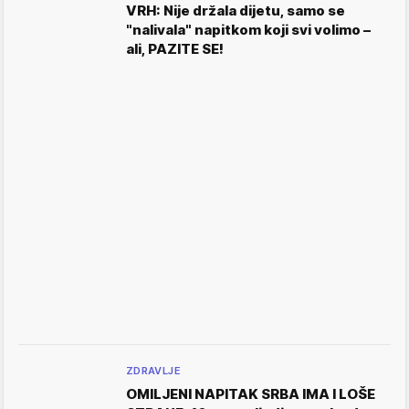
VRH: Nije držala dijetu, samo se
"nalivala" napitkom koji svi volimo –
ali, PAZITE SE!
ZDRAVLJE
OMILJENI NAPITAK SRBA IMA I LOŠE