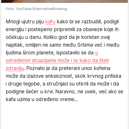
Foto: YouTube/AlternativeBrewing
Mnogi ujutru piju
kafu
kako bi se razbudili, podigli
energiju i postepeno pripremili za obaveze koje ih
očekuju u danu. Koliko god da je koristan ovaj
napitak, omiljen ne samo među Srbima već i među
ljudima širom planete, ispostavilo se da
u
određenim situacijama može i te kako da šteti
zdravlju
. Poznato je da preterani unos kofeina
može da izazove anksioznost, skok krvnog pritiska
i druge tegobe, a stručnjaci su otkrili da može i da
podigne šećer u krvi. Naravno, ne uvek, već ako se
kafa uzima u određeno vreme...