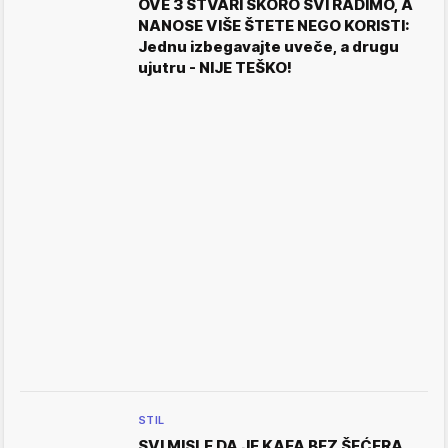
OVE 3 STVARI SKORO SVI RADIMO, A
NANOSE VIŠE ŠTETE NEGO KORISTI:
Jednu izbegavajte uveče, a drugu
ujutru - NIJE TEŠKO!
STIL
SVI MISLE DA JE KAFA BEZ ŠEĆERA