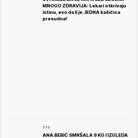
MNOGO ZDRAVIJA: Lekari otkrivaju
istinu, evo da li je JEDNA kašičica
presudna!
STIL
ANA BEBIĆ SMRŠALA 9 KG I IZGLEDA