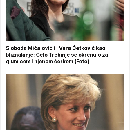
Sloboda Mićalović i i Vera Ćetković kao
bliznakinje: Celo Trebinje se okrenulo za
glumicom i njenom ćerkom (Foto)