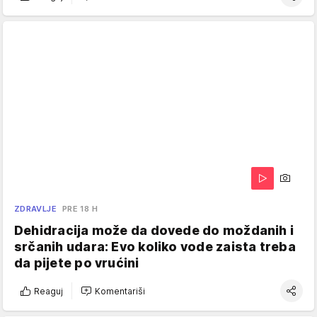
ZDRAVLJE
PRE 18 H
Dehidracija može da dovede do moždanih i
srčanih udara: Evo koliko vode zaista treba
da pijete po vrućini
Reaguj
Komentariši