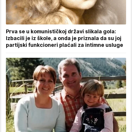
Prva se u komunističkoj državi slikala gola:
Izbacili je iz škole, a onda je priznala da su joj
partijski funkcioneri plaćali za intimne usluge