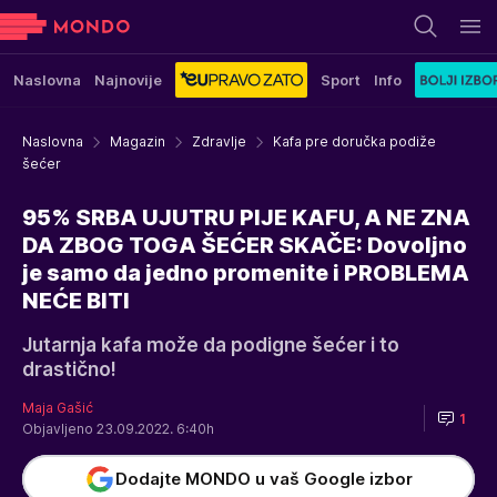
Naslovna
Najnovije
Sport
Info
Naslovna
Magazin
Zdravlje
Kafa pre doručka podiže
šećer
95% SRBA UJUTRU PIJE KAFU, A NE ZNA
DA ZBOG TOGA ŠEĆER SKAČE: Dovoljno
je samo da jedno promenite i PROBLEMA
NEĆE BITI
Jutarnja kafa može da podigne šećer i to
drastično!
Maja Gašić
1
Objavljeno 23.09.2022. 6:40h
Dodajte MONDO u vaš Google izbor