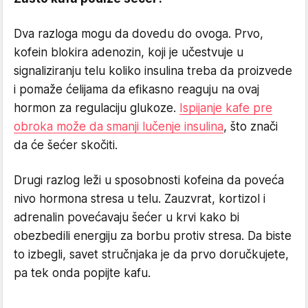
Dva razloga mogu da dovedu do ovoga. Prvo,
kofein blokira adenozin, koji je učestvuje u
signaliziranju telu koliko insulina treba da proizvede
i pomaže ćelijama da efikasno reaguju na ovaj
hormon za regulaciju glukoze.
Ispijanje kafe pre
obroka može da smanji lučenje insulina
, što znači
da će šećer skočiti.
Drugi razlog leži u sposobnosti kofeina da poveća
nivo hormona stresa u telu. Zauzvrat, kortizol i
adrenalin povećavaju šećer u krvi kako bi
obezbedili energiju za borbu protiv stresa. Da biste
to izbegli, savet stručnjaka je da prvo doručkujete,
pa tek onda popijte kafu.