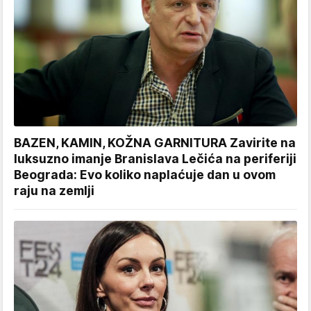
BAZEN, KAMIN, KOŽNA GARNITURA Zavirite na
luksuzno imanje Branislava Lečića na periferiji
Beograda: Evo koliko naplaćuje dan u ovom
raju na zemlji