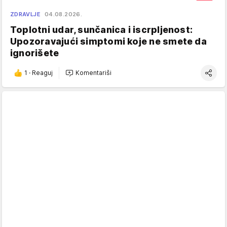
ZDRAVLJE
04.08.2026.
Toplotni udar, sunčanica i iscrpljenost:
Upozoravajući simptomi koje ne smete da
ignorišete
1
·
Reaguj
Komentariši