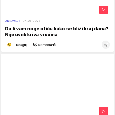
ZDRAVLJE
04.08.2026.
Da li vam noge otiču kako se bliži kraj dana?
Nije uvek kriva vrućina
1
·
Reaguj
Komentariši