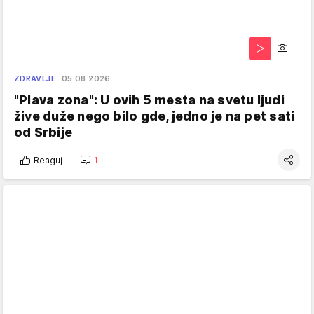
ZDRAVLJE
05.08.2026.
"Plava zona": U ovih 5 mesta na svetu ljudi
žive duže nego bilo gde, jedno je na pet sati
od Srbije
Reaguj
1