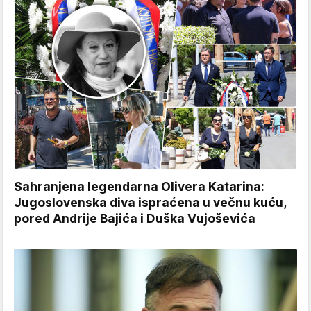
Sahranjena legendarna Olivera Katarina:
Jugoslovenska diva ispraćena u večnu kuću,
pored Andrije Bajića i Duška Vujoševića