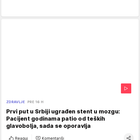
ZDRAVLJE
PRE 16 H
Prvi put u Srbiji ugrađen stent u mozgu:
Pacijent godinama patio od teških
glavobolja, sada se oporavlja
Reaguj
Komentariši