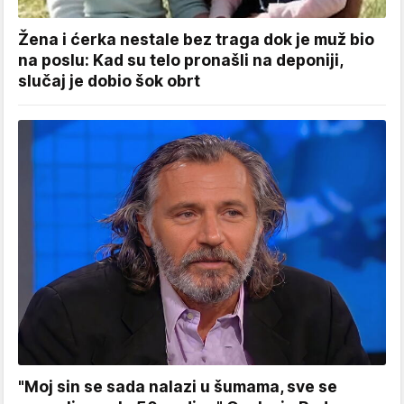
Žena i ćerka nestale bez traga dok je muž bio
na poslu: Kad su telo pronašli na deponiji,
slučaj je dobio šok obrt
"Moj sin se sada nalazi u šumama, sve se