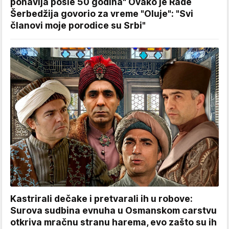
ponavlja posle 50 godina" Ovako je Rade
Šerbedžija govorio za vreme "Oluje": "Svi
članovi moje porodice su Srbi"
Kastrirali dečake i pretvarali ih u robove:
Surova sudbina evnuha u Osmanskom carstvu
otkriva mračnu stranu harema, evo zašto su ih