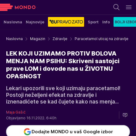
Naslovna
Najnovije
Sport
Info
Naslovna
Magazin
Zdravlje
Paracetamol uticaj na zdravlje
LEK KOJI UZIMAMO PROTIV BOLOVA
MENJA NAM PSIHU: Skriveni sastojci
prave LOM i dovode nas u ŽIVOTNU
OPASNOST
Lekari upozorili sve koji uzimaju paracetamol!
Postoji neželjeni efekat na zdravlje i
iznenadićete se kad čujete kako nas menja...
Maja Gašić
Objavljeno 16.11.2022. 6:40h
Dodajte MONDO u vaš Google izbor