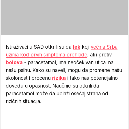
Istraživači u SAD otkrili su da
lek
koji
većina Srba
uzima kod prvih simptoma prehlade
, ali i protiv
bolova
- paracetamol, ima neočekivan uticaj na
našu psihu. Kako su naveli, mogu da promene našu
skolonost i procenu
rizika
i tako nas potencijalno
dovedu u opasnost. Naučnici su otkrili da
paracetamol može da ublaži osećaj straha od
rizičnih situacija.