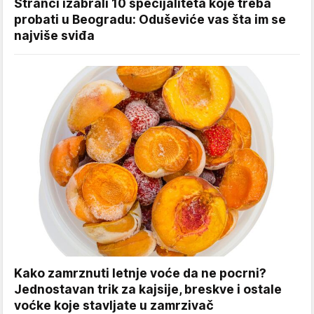
Stranci izabrali 10 specijaliteta koje treba
probati u Beogradu: Oduševiće vas šta im se
najviše sviđa
Kako zamrznuti letnje voće da ne pocrni?
Jednostavan trik za kajsije, breskve i ostale
voćke koje stavljate u zamrzivač