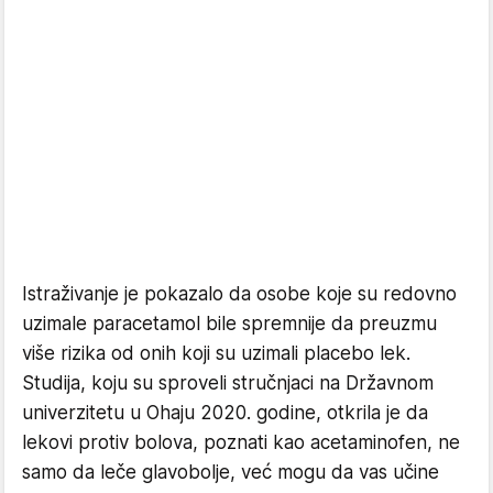
Istraživanje je pokazalo da osobe koje su redovno
uzimale paracetamol bile spremnije da preuzmu
više rizika od onih koji su uzimali placebo lek.
Studija, koju su sproveli stručnjaci na Državnom
univerzitetu u Ohaju 2020. godine, otkrila je da
lekovi protiv bolova, poznati kao acetaminofen, ne
samo da leče glavobolje, već mogu da vas učine