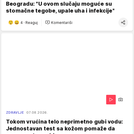
Beogradu: "U ovom slučaju moguće su
stomačne tegobe, upale uha i infekcije"
4
·
Reaguj
Komentariši
ZDRAVLJE
07.08.2026.
Tokom vrućina telo neprimetno gubi vodu:
Jednostavan test sa kožom pomaže da