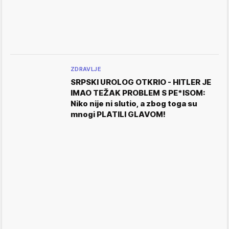
ZDRAVLJE
SRPSKI UROLOG OTKRIO - HITLER JE
IMAO TEŽAK PROBLEM S PE*ISOM:
Niko nije ni slutio, a zbog toga su
mnogi PLATILI GLAVOM!