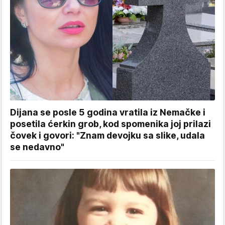
Dijana se posle 5 godina vratila iz Nemačke i
posetila ćerkin grob, kod spomenika joj prilazi
čovek i govori: "Znam devojku sa slike, udala
se nedavno"