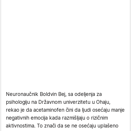
Neuronaučnik Boldvin Bej, sa odeljenja za
psihologiju na Državnom univerzitetu u Ohaju,
rekao je da acetaminofen čini da ljudi osećaju manje
negativnih emocija kada razmišljaju o rizičnim
aktivnostima. To znači da se ne osećaju uplašeno