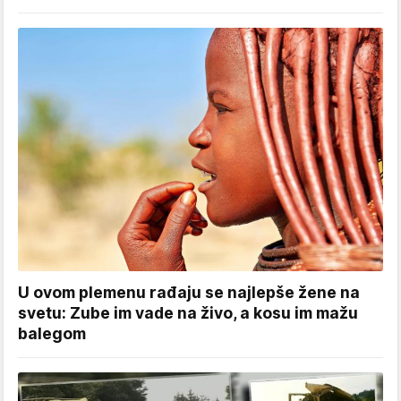
U ovom plemenu rađaju se najlepše žene na
svetu: Zube im vade na živo, a kosu im mažu
balegom