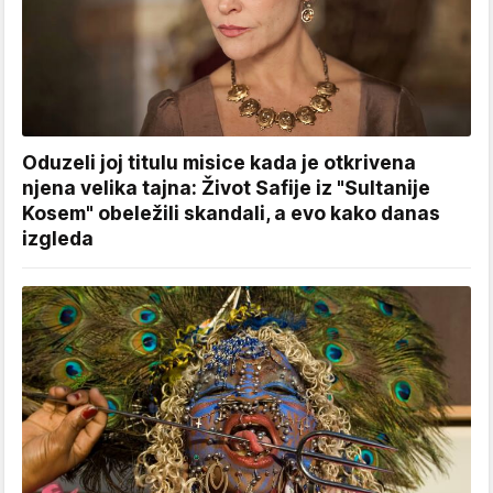
Oduzeli joj titulu misice kada je otkrivena
njena velika tajna: Život Safije iz "Sultanije
Kosem" obeležili skandali, a evo kako danas
izgleda