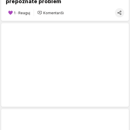
prepoznate problem
1
·
Reaguj
Komentariši