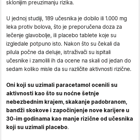
sklonijim preuzimanju rizika.
U jednoj studiji, 189 učesnika je dobilo ili 1.000 mg
leka protiv bolova, što je preporučena doza za
lečenje glavobolje, ili placebo tablete koje su
izgledale potpuno isto. Nakon što su čekali da
pilula počne da deluje, istraživači su ispitali
učesnike i zamolili ih da ocene na skali od jedan do
sedam koliko misle da su različite aktivnosti rizične.
Oni koji su uzimali paracetamol ocenili su
aktivnosti kao što su noćne šetnje
nebezbednim krajem, skakanje padobranom,
bandži skokove i započinjenje nove karijere u
30-im godinama kao manje rizične od učesnika
koji su uzimali placebo
.