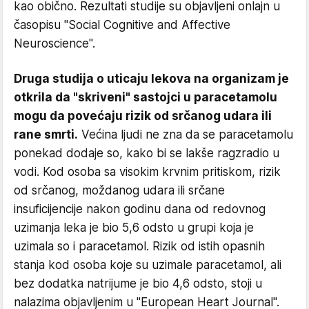
kao obično. Rezultati studije su objavljeni onlajn u
časopisu "Social Cognitive and Affective
Neuroscience".
Druga studija o uticaju lekova na organizam je
otkrila da "skriveni" sastojci u paracetamolu
mogu da povećaju rizik od srčanog udara ili
rane smrti.
Većina ljudi ne zna da se paracetamolu
ponekad dodaje so, kako bi se lakše ragzradio u
vodi. Kod osoba sa visokim krvnim pritiskom, rizik
od srčanog, moždanog udara ili srčane
insuficijencije nakon godinu dana od redovnog
uzimanja leka je bio 5,6 odsto u grupi koja je
uzimala so i paracetamol. Rizik od istih opasnih
stanja kod osoba koje su uzimale paracetamol, ali
bez dodatka natrijume je bio 4,6 odsto, stoji u
nalazima objavljenim u "European Heart Journal".