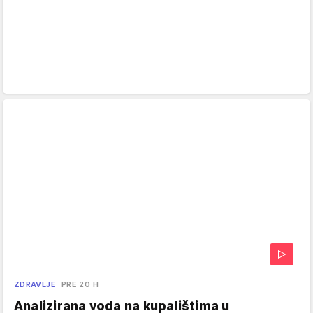
ZDRAVLJE
PRE 20 H
Analizirana voda na kupalištima u