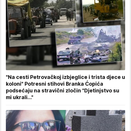
"Na cesti Petrovačkoj izbjeglice i trista djece u
koloni" Potresni stihovi Branka Ćopića
podsećaju na stravični zločin "Djetinjstvo su
mi ukrali..."