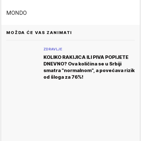
MONDO
MOŽDA ĆE VAS ZANIMATI
ZDRAVLJE
KOLIKO RAKIJICA ILI PIVA POPIJETE
DNEVNO? Ova količina se u Srbiji
smatra "normalnom", a povećava rizik
od šloga za 76%!