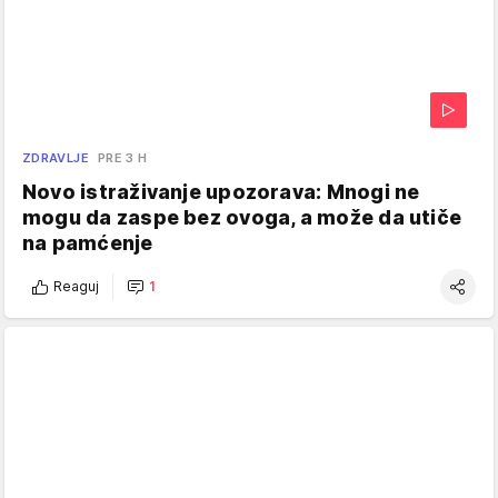
ZDRAVLJE
PRE 3 H
Novo istraživanje upozorava: Mnogi ne
mogu da zaspe bez ovoga, a može da utiče
na pamćenje
Reaguj
1