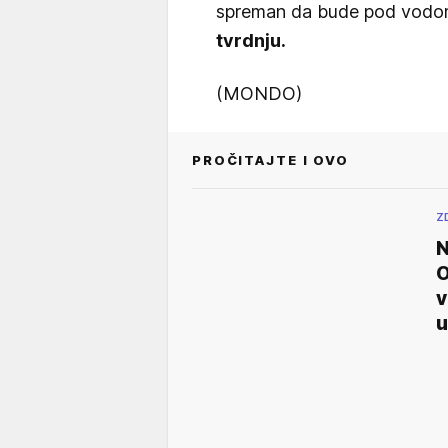
spreman da bude pod vodo
tvrdnju.
(MONDO)
PROČITAJTE I OVO
Z
N
O
v
u