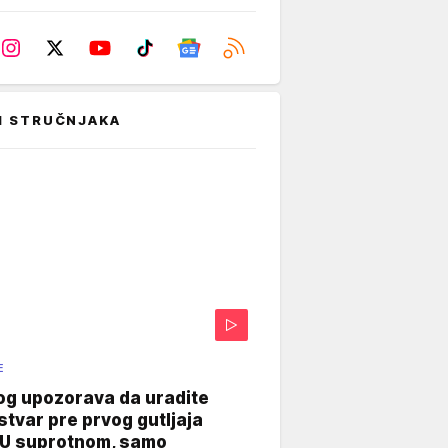
I STRUČNJAKA
E
og upozorava da uradite
stvar pre prvog gutljaja
"U suprotnom, samo