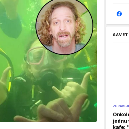
SAVET
ZDRAVLJ
Onkol
jednu 
kafe: 