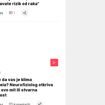
vate rizik od raka"
uj
1
E
e da vas je klima
ela? Neurofiziolog otkriva
e ovo mit ili stvarna
ost
uj
Komentariši