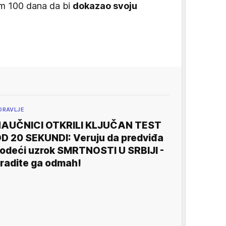
m 100 dana da bi
dokazao svoju
DRAVLJE
AUČNICI OTKRILI KLJUČAN TEST
D 20 SEKUNDI: Veruju da predviđa
odeći uzrok SMRTNOSTI U SRBIJI -
radite ga odmah!