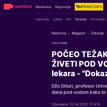
Naslovna
Najnovije
Najnovije
Ljubav
Stil
Zdravlje
Horoskop
Sensa
Stvar ukusa
Yumama
Naslovna
Magazin
Zdravlje
IZOLOVAN
POČEO TEŽAK
ŽIVETI POD VO
lekara - "Doka
Džo Dituri, profesor Unive
dana pod vodom kako bi 
Objavljeno 10.04.2023. 17:47h