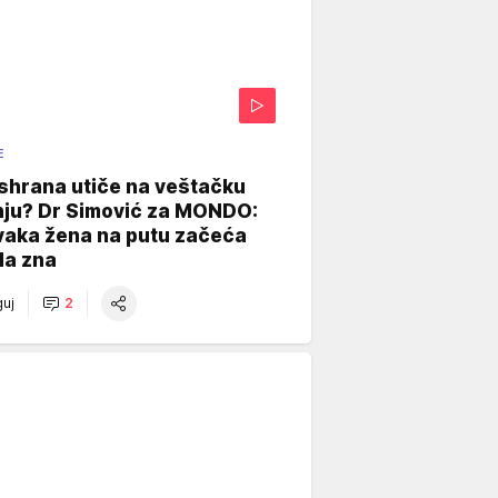
E
shrana utiče na veštačku
nju? Dr Simović za MONDO:
vaka žena na putu začeća
da zna
uj
2