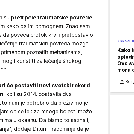
i su
pretrpele traumatske povrede
čim kako da im pomognem. Znao sam
e da poveća protok krvi i pretpostavio
ZDRAVLJ
 lečenje traumatskih povreda mozga.
Kako i
e primenom poznatih mehanizama,
oplod
mogli koristiti za lečenje širokog
Ovo s
 on.
mora 
Reag
ri će postaviti novi svetski rekord
om
, koji su 2014. postavila dva
 što nam je potrebno da preživimo je
ljam da se lek za mnoge bolesti može
zmima u okeanu. Da bismo to saznali,
anja", dodaje Dituri i napominje da je