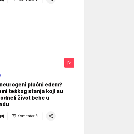
E
 neurogeni plućni edem?
mi teškog stanja koji su
odneli život bebe u
adu
uj
Komentariši