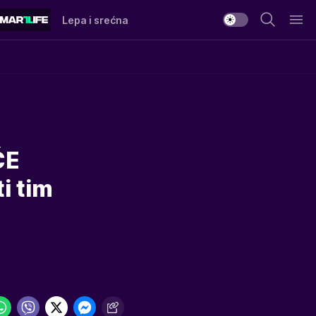
Lepa i srećna
ĆE
i tim