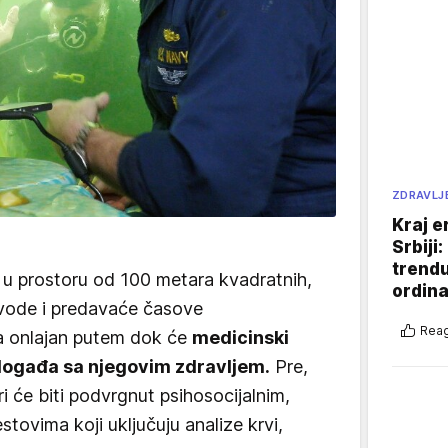
ZDRAVLJ
Kraj e
Srbiji
trend
 u prostoru od 100 metara kvadratnih,
ordina
 vode i predavaće časove
Reag
a onlajan putem dok će
medicinski
e događa sa njegovim zdravljem.
Pre,
i će biti podvrgnut psihosocijalnim,
stovima koji uključuju analize krvi,