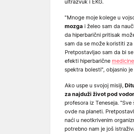
ultrazvuk i EKG.
"Mnoge moje kolege u vojsc
mozga
i želeo sam da nau
da hiperbarični pritisak mož
sam da se može koristiti za
Pretpostavljao sam da bi s
efekti hiperbarične
medicine
spektra bolesti", objasnio je
Ako uspe u svojoj misiji,
Ditu
za najduži život pod vod
profesora iz Teneseja. "Sve
ovde na planeti. Pretpostav
naći u neotkrivenim organi
potrebno nam je još istraživ