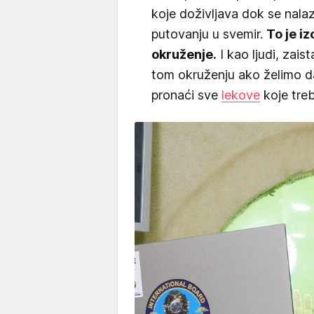
koje doživljava dok se nal
putovanju u svemir.
To je i
okruženje.
I kao ljudi, zai
tom okruženju ako želimo d
pronaći sve
lekove
koje tre