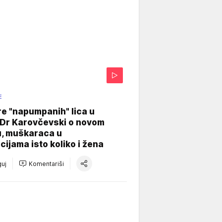
E
re "napumpanih" lica u
: Dr Karovčevski o novom
u, muškaraca u
cijama isto koliko i žena
uj
Komentariši