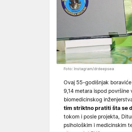
Foto: Instagram/drdeepsea
Ovaj 55-godišnjak boraviće
9,14 metara ispod površine
biomedicinskog inženjerstv
tim striktno pratiti šta s
tokom i posle projekta, Ditur
psihološkim i medicinskim te