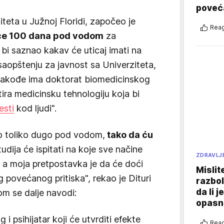
poveća
teta u Južnoj Floridi, započeo je
Reag
će 100 dana pod vodom
za
o bi saznao kakav će uticaj imati na
aopštenju za javnost sa Univerziteta,
i takođe ima doktorat biomedicinskog
tira medicinsku tehnologiju koja bi
esti
kod ljudi".
ilo toliko dugo pod vodom,
tako da ću
dija će ispitati na koje sve načine
ZDRAVLJ
, a moja pretpostavka je da će doći
Mislit
 povećanog pritiska", rekao je Dituri
razbol
da li j
om se dalje navodi:
opasn
 i psihijatar koji će utvrditi efekte
Reag