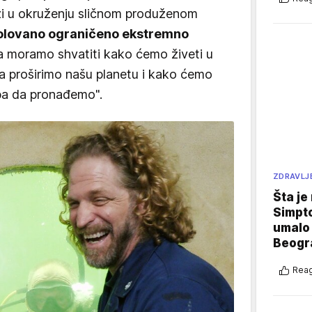
azi u okruženju sličnom produženom
zolovano ograničeno ekstremno
sta moramo shvatiti kako ćemo živeti u
a proširimo našu planetu i kako ćemo
ba da pronađemo".
ZDRAVLJ
Šta je
Simpto
umalo 
Beogr
Reag