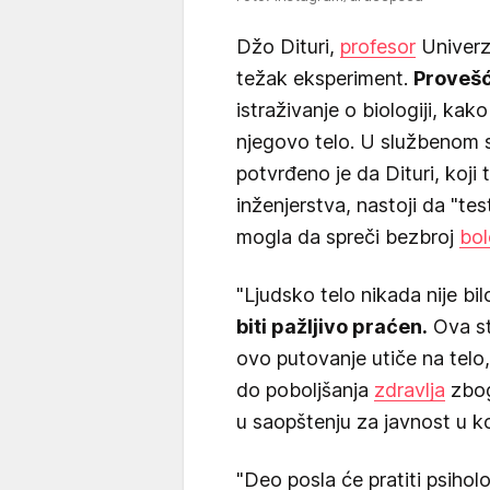
Džo Dituri,
profesor
Univerzi
težak eksperiment.
Proveš
istraživanje o biologiji, kak
njegovo telo. U službenom s
potvrđeno je da Dituri, koj
inženjerstva, nastoji da "tes
mogla da spreči bezbroj
bol
"Ljudsko telo nikada nije b
biti pažljivo praćen.
Ova stu
ovo putovanje utiče na telo
do poboljšanja
zdravlja
zbog
u saopštenju za javnost u k
"Deo posla će pratiti psiholog