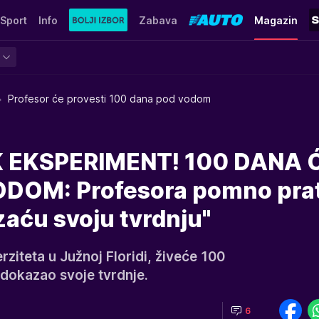
Sport
Info
Zabava
Magazin
Profesor će provesti 100 dana pod vodom
 EKSPERIMENT! 100 DANA 
DOM: Profesora pomno prat
zaću svoju tvrdnju"
rziteta u Južnoj Floridi, živeće 100
dokazao svoje tvrdnje.
6