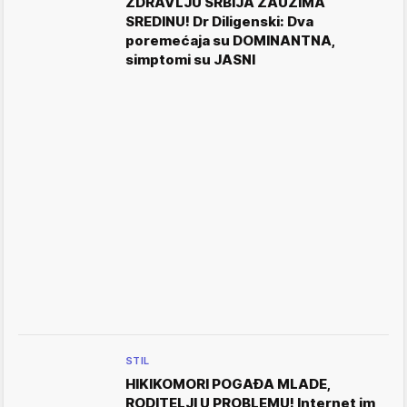
ZDRAVLJU SRBIJA ZAUZIMA
SREDINU! Dr Diligenski: Dva
poremećaja su DOMINANTNA,
simptomi su JASNI
STIL
HIKIKOMORI POGAĐA MLADE,
RODITELJI U PROBLEMU! Internet im