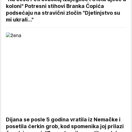
koloni" Potresni stihovi Branka Ćopića
podsećaju na stravični zločin "Djetinjstvo su
mi ukrali..."
Dijana se posle 5 godina vratila iz Nemačke i
posetila ćerkin grob, kod spomenika joj prilazi