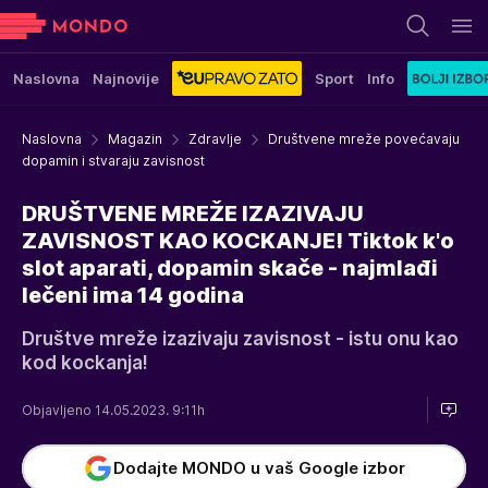
Naslovna
Najnovije
Sport
Info
Naslovna
Magazin
Zdravlje
Društvene mreže povećavaju
dopamin i stvaraju zavisnost
DRUŠTVENE MREŽE IZAZIVAJU
ZAVISNOST KAO KOCKANJE! Tiktok k'o
slot aparati, dopamin skače - najmlađi
lečeni ima 14 godina
Društve mreže izazivaju zavisnost - istu onu kao
kod kockanja!
Objavljeno 14.05.2023. 9:11h
Dodajte MONDO u vaš Google izbor