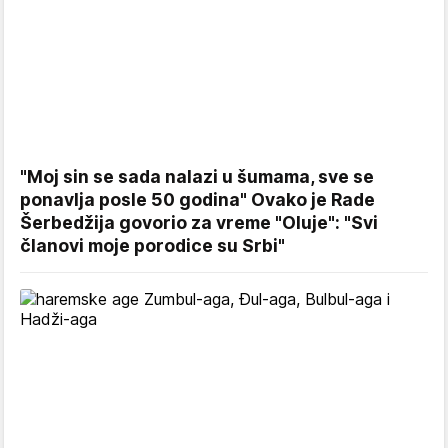
"Moj sin se sada nalazi u šumama, sve se
ponavlja posle 50 godina" Ovako je Rade
Šerbedžija govorio za vreme "Oluje": "Svi
članovi moje porodice su Srbi"