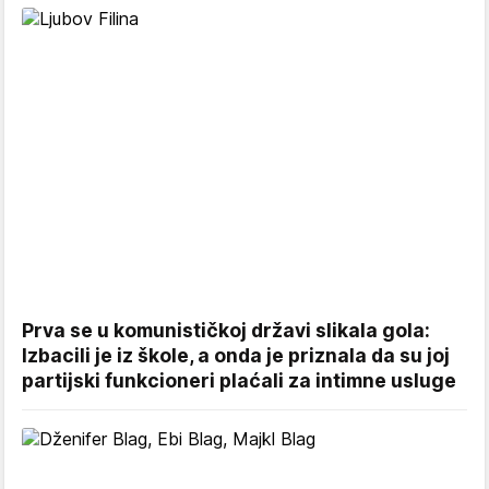
Prva se u komunističkoj državi slikala gola:
Izbacili je iz škole, a onda je priznala da su joj
partijski funkcioneri plaćali za intimne usluge