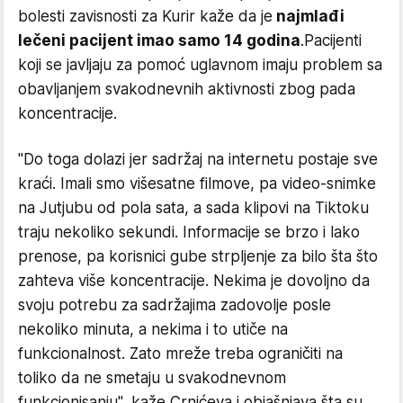
bolesti zavisnosti za Kurir kaže da je
najmlađi
lečeni pacijent imao samo 14 godina
.Pacijenti
koji se javljaju za pomoć uglavnom imaju problem sa
obavljanjem svakodnevnih aktivnosti zbog pada
koncentracije.
"Do toga dolazi jer sadržaj na internetu postaje sve
kraći. Imali smo višesatne filmove, pa video-snimke
na Jutjubu od pola sata, a sada klipovi na Tiktoku
traju nekoliko sekundi. Informacije se brzo i lako
prenose, pa korisnici gube strpljenje za bilo šta što
zahteva više koncentracije. Nekima je dovoljno da
svoju potrebu za sadržajima zadovolje posle
nekoliko minuta, a nekima i to utiče na
funkcionalnost. Zato mreže treba ograničiti na
toliko da ne smetaju u svakodnevnom
funkcionisanju", kaže Crnićeva i objašnjava šta su