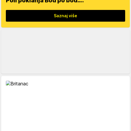
Poli poklanja Bod po bod….
Saznaj više