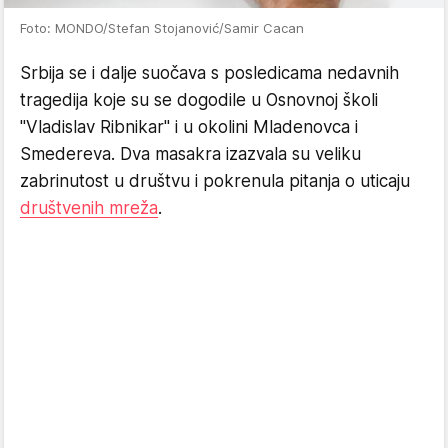
Foto: MONDO/Stefan Stojanović/Samir Cacan
Srbija se i dalje suočava s posledicama nedavnih
tragedija koje su se dogodile u Osnovnoj školi
"Vladislav Ribnikar" i u okolini Mladenovca i
Smedereva. Dva masakra izazvala su veliku
zabrinutost u društvu i pokrenula pitanja o uticaju
društvenih mreža
.