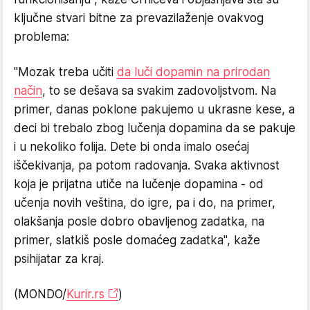
ključne stvari bitne za prevazilaženje ovakvog
problema:
"Mozak treba učiti
da luči dopamin na prirodan
način
, to se dešava sa svakim zadovoljstvom. Na
primer, danas poklone pakujemo u ukrasne kese, a
deci bi trebalo zbog lučenja dopamina da se pakuje
i u nekoliko folija. Dete bi onda imalo osećaj
iščekivanja, pa potom radovanja. Svaka aktivnost
koja je prijatna utiče na lučenje dopamina - od
učenja novih veština, do igre, pa i do, na primer,
olakšanja posle dobro obavljenog zadatka, na
primer, slatkiš posle domaćeg zadatka", kaže
psihijatar za kraj.
(MONDO/
Kurir.rs
)