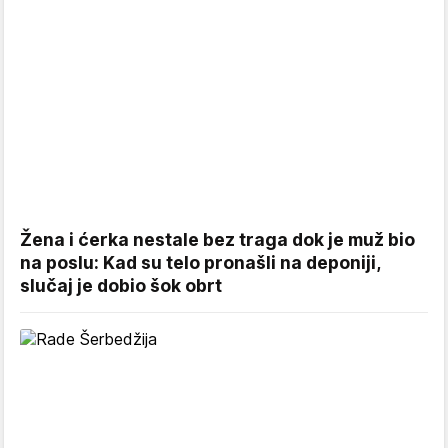
Žena i ćerka nestale bez traga dok je muž bio
na poslu: Kad su telo pronašli na deponiji,
slučaj je dobio šok obrt