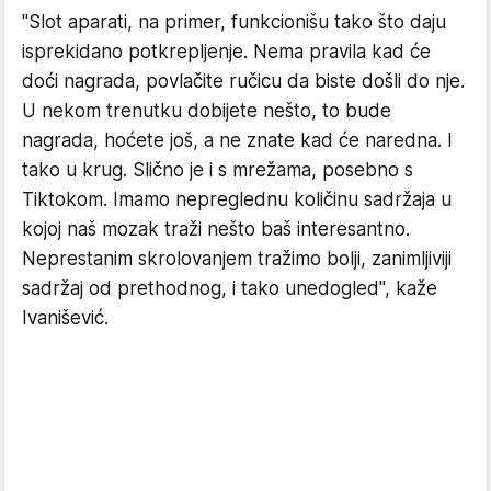
"Slot aparati, na primer, funkcionišu tako što daju
isprekidano potkrepljenje. Nema pravila kad će
doći nagrada, povlačite ručicu da biste došli do nje.
U nekom trenutku dobijete nešto, to bude
nagrada, hoćete još, a ne znate kad će naredna. I
tako u krug. Slično je i s mrežama, posebno s
Tiktokom. Imamo nepreglednu količinu sadržaja u
kojoj naš mozak traži nešto baš interesantno.
Neprestanim skrolovanjem tražimo bolji, zanimljiviji
sadržaj od prethodnog, i tako unedogled", kaže
Ivanišević.