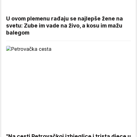
U ovom plemenu rađaju se najlepše žene na
svetu: Zube im vade na živo, a kosu im mažu
balegom
"Na cesti Petrovačkoj izbjeglice i trista djece u