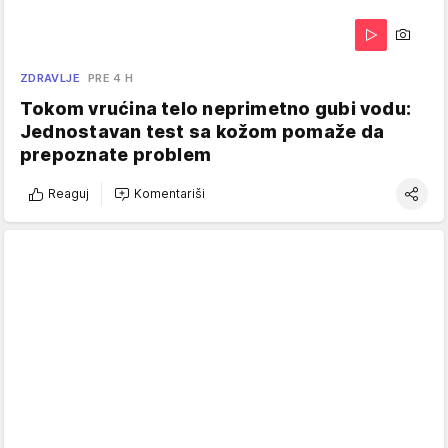
ZDRAVLJE
PRE 4 H
Tokom vrućina telo neprimetno gubi vodu:
Jednostavan test sa kožom pomaže da
prepoznate problem
Reaguj
Komentariši