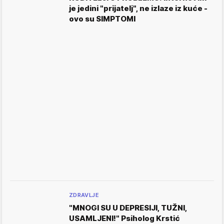
je jedini "prijatelj", ne izlaze iz kuće -
ovo su SIMPTOMI
ZDRAVLJE
"MNOGI SU U DEPRESIJI, TUŽNI,
USAMLJENI!" Psiholog Krstić