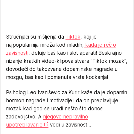
Stručnjaci su mišljenja da
Tiktok
, koji je
najpopularnija mreža kod mladih,
kada je reč o
zavisnosti
, deluje baš kao i slot aparati! Beskrajno
nizanje kratkih video-klipova stvara "Tiktok mozak",
dovodeći do takozvane dopaminske nagrade u
mozgu, baš kao i pomenuta vrsta kockanja!
Psiholog Leo Ivanišević za Kurir kaže da je dopamin
hormon nagrade i motivacije i da on preplavljuje
mozak kad god se uradi nešto što donosi
zadovoljstvo. A
njegovo nepravilno
upotrebljavanje
vodi u zavisnost...