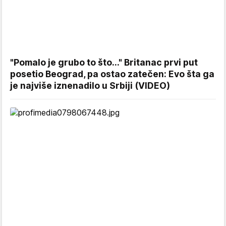
"Pomalo je grubo to što..." Britanac prvi put
posetio Beograd, pa ostao zatečen: Evo šta ga
je najviše iznenadilo u Srbiji (VIDEO)