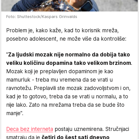
Foto: Shuttestock/Kaspars Grinvalds
Problem je, kako kaže, kad to korisnik mreža,
posebno adolescent, ne može više da kontroliše:
"
Za ljudski mozak nije normalno da dobija tako
veliku količinu dopamina tako velikom brzinom
.
Mozak koji je preplavljen dopaminom je kao
mamurluk - treba mu vremena da se vrati u
ravnotežu. Preplavili ste mozak zadovoljstvom i on,
kad je to gotovo, treba da se vrati u normalu, a to
nije lako. Zato na mrežama treba da se bude što
manje".
Deca bez interneta
postaju uznemirena. Stručnjaci
smatraju da je
četiri do šest sati dnevno