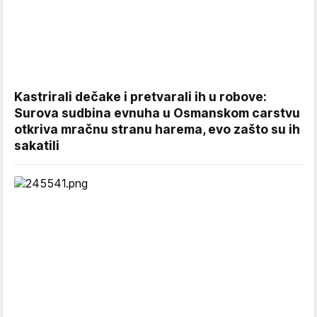
Kastrirali dečake i pretvarali ih u robove:
Surova sudbina evnuha u Osmanskom carstvu
otkriva mračnu stranu harema, evo zašto su ih
sakatili