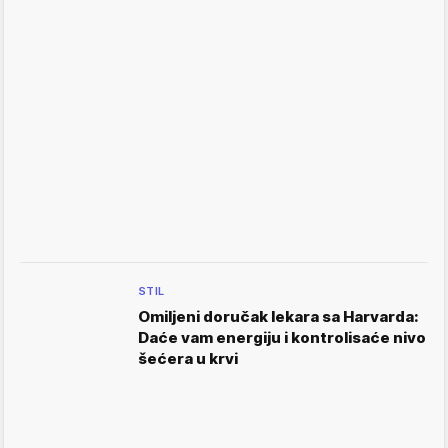
STIL
Omiljeni doručak lekara sa Harvarda:
Daće vam energiju i kontrolisaće nivo
šećera u krvi