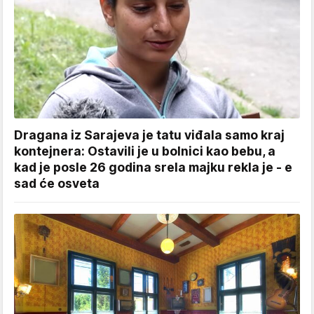
Dragana iz Sarajeva je tatu viđala samo kraj
kontejnera: Ostavili je u bolnici kao bebu, a
kad je posle 26 godina srela majku rekla je - e
sad će osveta