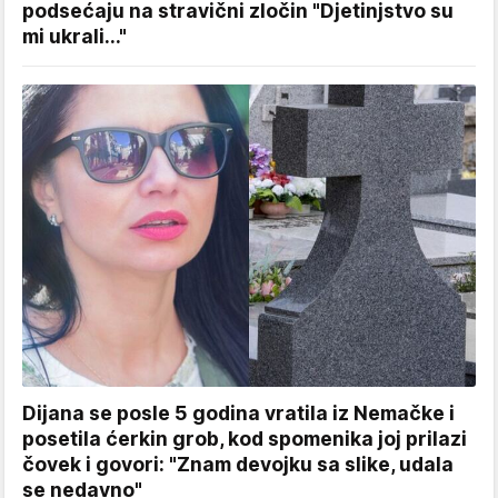
podsećaju na stravični zločin "Djetinjstvo su
mi ukrali..."
Dijana se posle 5 godina vratila iz Nemačke i
posetila ćerkin grob, kod spomenika joj prilazi
čovek i govori: "Znam devojku sa slike, udala
se nedavno"