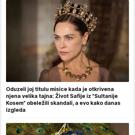
Oduzeli joj titulu misice kada je otkrivena
njena velika tajna: Život Safije iz "Sultanije
Kosem" obeležili skandali, a evo kako danas
izgleda