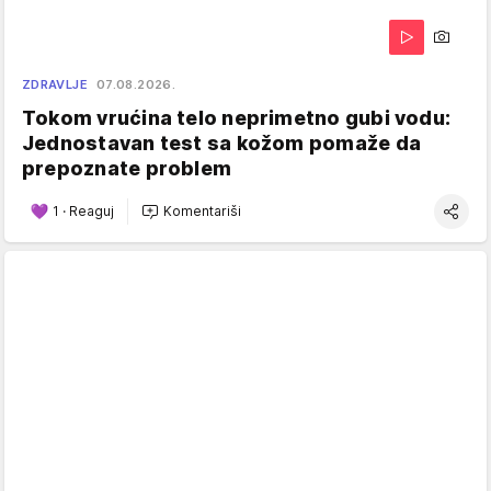
ZDRAVLJE
07.08.2026.
Tokom vrućina telo neprimetno gubi vodu:
Jednostavan test sa kožom pomaže da
prepoznate problem
1
·
Reaguj
Komentariši