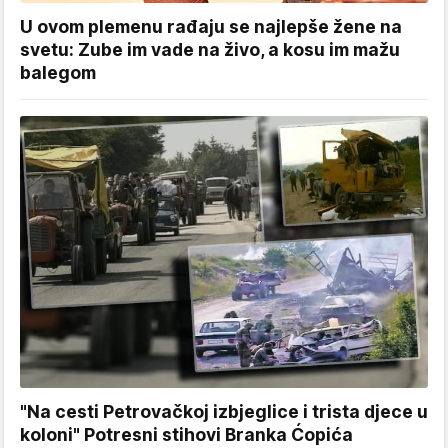
U ovom plemenu rađaju se najlepše žene na
svetu: Zube im vade na živo, a kosu im mažu
balegom
"Na cesti Petrovačkoj izbjeglice i trista djece u
koloni" Potresni stihovi Branka Ćopića