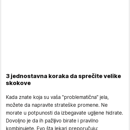
3 jednostavna koraka da sprečite velike
skokove
Kada znate koja su vaša "problematična" jela,
možete da napravite strateške promene. Ne
morate u potpunosti da izbegavate ugljene hidrate.
Dovoljno je da ih pažljivo birate i pravilno
kombinujete. Evo šta lekari preporučuju: