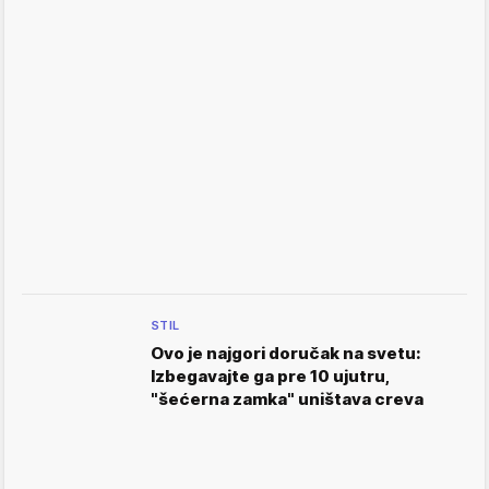
STIL
Ovo je najgori doručak na svetu:
Izbegavajte ga pre 10 ujutru,
"šećerna zamka" uništava creva