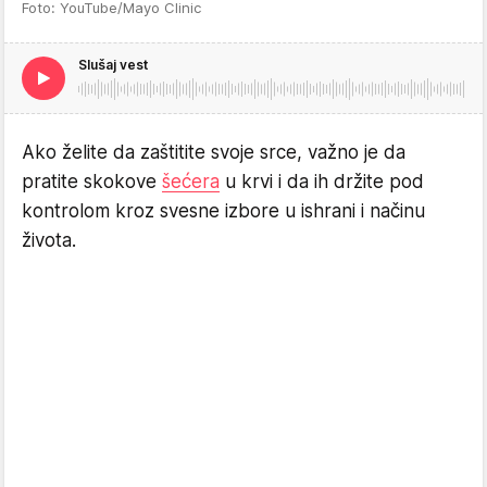
Foto: YouTube/Mayo Clinic
Slušaj vest
Ako želite da zaštitite svoje srce, važno je da
pratite skokove
šećera
u krvi i da ih držite pod
kontrolom kroz svesne izbore u ishrani i načinu
života.