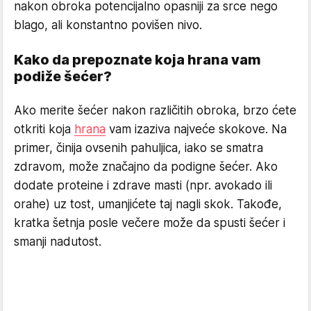
nakon obroka potencijalno opasniji za srce nego
blago, ali konstantno povišen nivo.
Kako da prepoznate koja hrana vam
podiže šećer?
Ako merite šećer nakon različitih obroka, brzo ćete
otkriti koja
hrana
vam izaziva najveće skokove. Na
primer, činija ovsenih pahuljica, iako se smatra
zdravom, može značajno da podigne šećer. Ako
dodate proteine i zdrave masti (npr. avokado ili
orahe) uz tost, umanjićete taj nagli skok. Takođe,
kratka šetnja posle večere može da spusti šećer i
smanji nadutost.