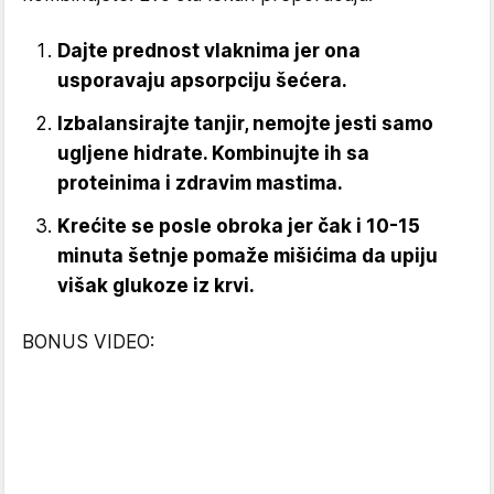
Dajte prednost vlaknima jer ona
usporavaju apsorpciju šećera.
Izbalansirajte tanjir, nemojte jesti samo
ugljene hidrate. Kombinujte ih sa
proteinima i zdravim mastima.
Krećite se posle obroka jer čak i 10-15
minuta šetnje pomaže mišićima da upiju
višak glukoze iz krvi.
BONUS VIDEO: