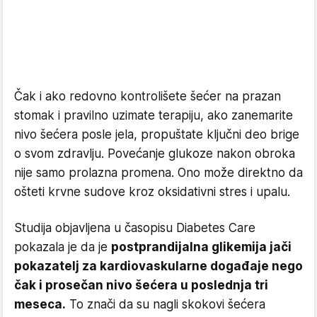
Čak i ako redovno kontrolišete šećer na prazan
stomak i pravilno uzimate terapiju, ako zanemarite
nivo šećera posle jela, propuštate ključni deo brige
o svom zdravlju. Povećanje glukoze nakon obroka
nije samo prolazna promena. Ono može direktno da
ošteti krvne sudove kroz oksidativni stres i upalu.
Studija objavljena u časopisu Diabetes Care
pokazala je da je
postprandijalna glikemija jači
pokazatelj za kardiovaskularne događaje nego
čak i prosečan nivo šećera u poslednja tri
meseca.
To znači da su nagli skokovi šećera