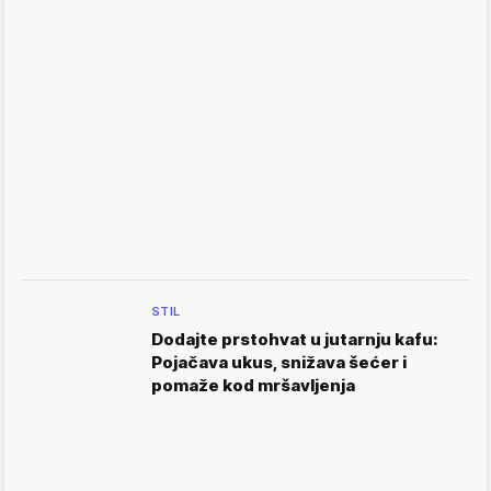
STIL
Dodajte prstohvat u jutarnju kafu:
Pojačava ukus, snižava šećer i
pomaže kod mršavljenja