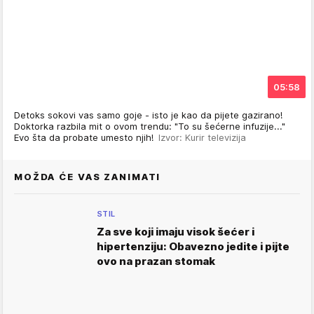
05:58
Detoks sokovi vas samo goje - isto je kao da pijete gazirano!
Doktorka razbila mit o ovom trendu: "To su šećerne infuzije..."
Evo šta da probate umesto njih!
Izvor: Kurir televizija
MOŽDA ĆE VAS ZANIMATI
STIL
Za sve koji imaju visok šećer i
hipertenziju: Obavezno jedite i pijte
ovo na prazan stomak