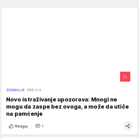
ZDRAVLJE
PRE 2 H
Novo istraživanje upozorava: Mnogi ne
mogu da zaspe bez ovoga, a može da utiče
na pamćenje
Reaguj
1