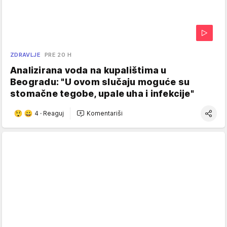
ZDRAVLJE
PRE 20 H
Analizirana voda na kupalištima u
Beogradu: "U ovom slučaju moguće su
stomačne tegobe, upale uha i infekcije"
4
·
Reaguj
Komentariši