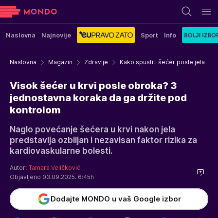
Naslovna
Najnovije
Sport
Info
Naslovna
Magazin
Zdravlje
Kako spustiti šećer posle jela
Visok šećer u krvi posle obroka? 3
jednostavna koraka da ga držite pod
kontrolom
Naglo povećanje šećera u krvi nakon jela
predstavlja ozbiljan i nezavisan faktor rizika za
kardiovaskularne bolesti.
Autor:
Tamara Veličković
Objavljeno 03.09.2025. 6:45h
Dodajte MONDO u vaš Google izbor