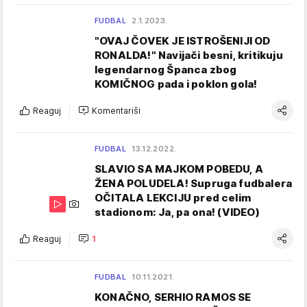
FUDBAL
2.1.2023.
"OVAJ ČOVEK JE ISTROŠENIJI OD
RONALDA!" Navijači besni, kritikuju
legendarnog Španca zbog
KOMIČNOG pada i poklon gola!
Reaguj
Komentariši
FUDBAL
13.12.2022.
SLAVIO SA MAJKOM POBEDU, A
ŽENA POLUDELA! Supruga fudbalera
OČITALA LEKCIJU pred celim
stadionom: Ja, pa ona! (VIDEO)
Reaguj
1
FUDBAL
10.11.2021.
KONAČNO, SERHIO RAMOS SE