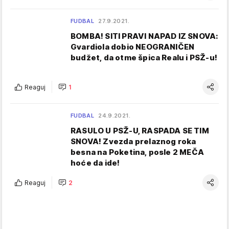
FUDBAL
27.9.2021.
BOMBA! SITI PRAVI NAPAD IZ SNOVA:
Gvardiola dobio NEOGRANIČEN
budžet, da otme špica Realu i PSŽ-u!
Reaguj
1
FUDBAL
24.9.2021.
RASULO U PSŽ-U, RASPADA SE TIM
SNOVA! Zvezda prelaznog roka
besna na Poketina, posle 2 MEČA
hoće da ide!
Reaguj
2