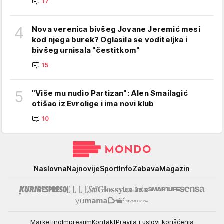
17
4
Nova verenica bivšeg Jovane Jeremić mesi
kod njega burek? Oglasila se voditeljka i
bivšeg urnisala "čestitkom"
15
5
"Više mu nudio Partizan": Alen Smailagić
otišao iz Evrolige i ima novi klub
10
Mondo
Naslovna
Najnovije
Sport
Info
Zabava
Magazin
Marketing
Impresum
Kontakt
Pravila i uslovi korišćenja