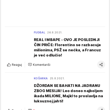
FUDBAL
26.8.2021.
REAL I MBAPE - OVO JE POSLEDNJI
ČIN PRIČE: Florentino se razbacuje
milionima, PSŽ se nećka, a Francuz
je već odlučio!
Reaguj
Komentariši
KOŠARKA
25.8.2021.
DŽORDAN SE BAHATI NA JADRANU
ZBOG MESIJA! Leo doneo najboljem
ikada MILIONE, Majkl to proslavlja na
luksuznoj jahti!