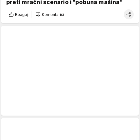
preti mračni scenario i "pobuna mašina"
Reaguj
Komentariši