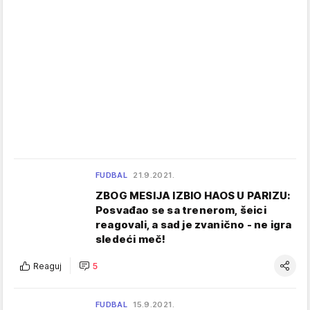
FUDBAL
21.9.2021.
ZBOG MESIJA IZBIO HAOS U PARIZU:
Posvađao se sa trenerom, šeici
reagovali, a sad je zvanično - ne igra
sledeći meč!
Reaguj
5
FUDBAL
15.9.2021.