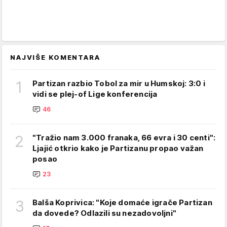
NAJVIŠE KOMENTARA
1
Partizan razbio Tobol za mir u Humskoj: 3:0 i
vidi se plej-of Lige konferencija
46
2
"Tražio nam 3.000 franaka, 66 evra i 30 centi":
Ljajić otkrio kako je Partizanu propao važan
posao
23
3
Balša Koprivica: "Koje domaće igrače Partizan
da dovede? Odlazili su nezadovoljni"