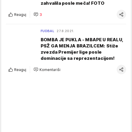
zahvalila posle meča! FOTO
Reaguj
3
FUDBAL
27.8.2021.
BOMBA JE PUKLA - MBAPE U REALU,
PSŽ GA MENJA BRAZILCEM: Stiže
zvezda Premijer lige posle
dominacije sa reprezentacijom!
Reaguj
Komentariši