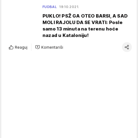
FUDBAL
19.10.2021.
PUKLO! PSŽ GA OTEO BARSI, A SAD
MOLI RAJOLU DA SE VRATI: Posle
samo 13 minuta na terenu hoće
nazad u Kataloniju!
Reaguj
Komentariši