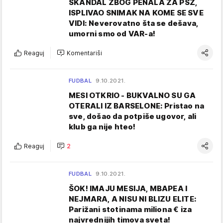
SKANDAL ZBOG PENALA ZA PSŽ,
ISPLIVAO SNIMAK NA KOME SE SVE
VIDI: Neverovatno šta se dešava,
umorni smo od VAR-a!
Reaguj
Komentariši
FUDBAL
9.10.2021.
MESI OTKRIO - BUKVALNO SU GA
OTERALI IZ BARSELONE: Pristao na
sve, došao da potpiše ugovor, ali
klub ga nije hteo!
Reaguj
2
FUDBAL
9.10.2021.
ŠOK! IMAJU MESIJA, MBAPEA I
NEJMARA, A NISU NI BLIZU ELITE:
Parižani stotinama miliona € iza
najvrednijih timova sveta!