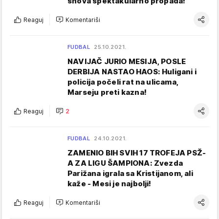
snova spektakularno propada!
Reaguj
Komentariši
FUDBAL
25.10.2021.
NAVIJAČ JURIO MESIJA, POSLE
DERBIJA NASTAO HAOS: Huligani i
policija počeli rat na ulicama,
Marseju preti kazna!
Reaguj
2
FUDBAL
24.10.2021.
ZAMENIO BIH SVIH 17 TROFEJA PSŽ-
A ZA LIGU ŠAMPIONA: Zvezda
Parižana igrala sa Kristijanom, ali
kaže - Mesi je najbolji!
Reaguj
Komentariši