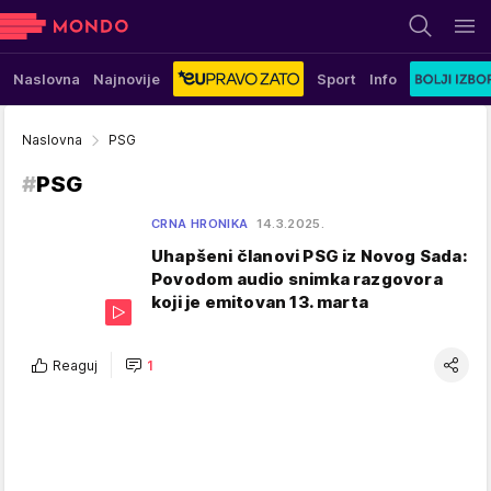
Naslovna
Najnovije
Sport
Info
Naslovna
PSG
#
PSG
CRNA HRONIKA
14.3.2025.
Uhapšeni članovi PSG iz Novog Sada:
Povodom audio snimka razgovora
koji je emitovan 13. marta
Reaguj
1