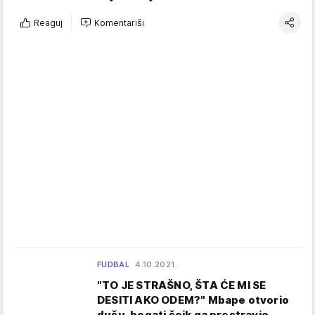
Reaguj
Komentariši
FUDBAL
4.10.2021.
"TO JE STRAŠNO, ŠTA ĆE MI SE
DESITI AKO ODEM?" Mbape otvorio
dušu, bogati šeik ga prestravio