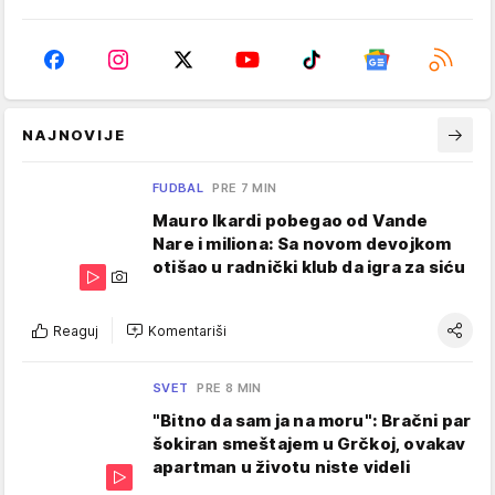
NAJNOVIJE
FUDBAL
PRE 7 MIN
Mauro Ikardi pobegao od Vande
Nare i miliona: Sa novom devojkom
otišao u radnički klub da igra za siću
Reaguj
Komentariši
SVET
PRE 8 MIN
"Bitno da sam ja na moru": Bračni par
šokiran smeštajem u Grčkoj, ovakav
apartman u životu niste videli