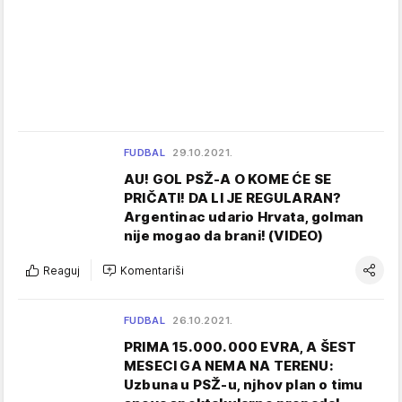
FUDBAL
29.10.2021.
AU! GOL PSŽ-A O KOME ĆE SE
PRIČATI! DA LI JE REGULARAN?
Argentinac udario Hrvata, golman
nije mogao da brani! (VIDEO)
Reaguj
Komentariši
FUDBAL
26.10.2021.
PRIMA 15.000.000 EVRA, A ŠEST
MESECI GA NEMA NA TERENU:
Uzbuna u PSŽ-u, njhov plan o timu