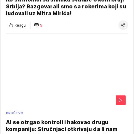
Srbija? Razgovarali smo sa rokerima koji su
ludovali uz Mitra Mirića!
Reaguj
5
DRUŠTVO
AI se otrgao kontroli i hakovao drugu
kompaniju: Stručnjaci otkrivaju da li nam