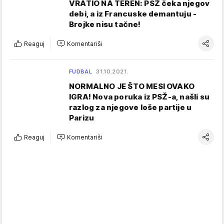
VRATIO NA TEREN: PSŽ čeka njegov
debi, a iz Francuske demantuju -
Brojke nisu tačne!
Reaguj
Komentariši
FUDBAL
31.10.2021.
NORMALNO JE ŠTO MESI OVAKO
IGRA! Nova poruka iz PSŽ-a, našli su
razlog za njegove loše partije u
Parizu
Reaguj
Komentariši