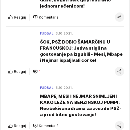
jednom rečenicom!
Reaguj
Komentariši
FUDBAL
3.10.2021.
ŠOK, PSŽ DOBIO ŠAMARČINU U
FRANCUSKOJ: Jedva stigli na
gostovanje pa izgubili - Mesi, Mbape
i Nejmar ispaljivali ćorke!
Reaguj
1
FUDBAL
3.10.2021.
MBAPE, MESI I NEJMAR SNIMLJENI
KAKO LEŽE NA BENZINSKOJ PUMPI:
Neočekivana drama za zvezde PSŽ-
a pred bitno gostovanje!
Reaguj
Komentariši