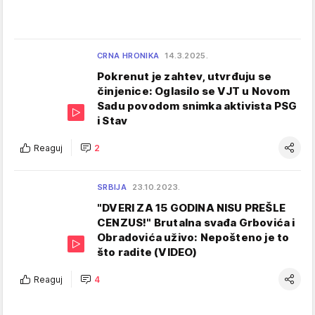
CRNA HRONIKA
14.3.2025.
Pokrenut je zahtev, utvrđuju se
činjenice: Oglasilo se VJT u Novom
Sadu povodom snimka aktivista PSG
i Stav
Reaguj
2
SRBIJA
23.10.2023.
"DVERI ZA 15 GODINA NISU PREŠLE
CENZUS!" Brutalna svađa Grbovića i
Obradovića uživo: Nepošteno je to
što radite (VIDEO)
Reaguj
4