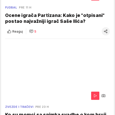
FUDBAL
PRE 11 H
Ocene igrača Partizana: Kako je "otpisani"
postao najvažniji igrač Saše Ilića?
Reaguj
5
ZVEZDE I TRAČEVI
PRE 23 H
Ko su momci sa snimka svadbe o kom bruji