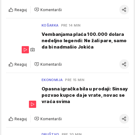
Reaguj
Komentariši
KOŠARKA
PRE 14 MIN
Vembanjama plaća 100.000 dolara
nedeljno legendi: Ne žali pare, samo
da bi nadmašio Jokića
Reaguj
Komentariši
EKONOMIJA
PRE 15 MIN
Opasna igračka bila u prodaji: Sinsay
pozvao kupce da je vrate, novac se
vraća svima
Reaguj
Komentariši
DRUŠTVO
PRE 20 MIN