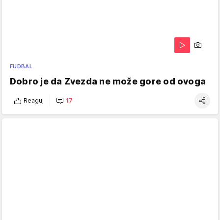
FUDBAL
Dobro je da Zvezda ne može gore od ovoga
Reaguj
17