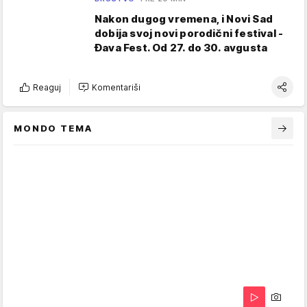
Nakon dugog vremena, i Novi Sad
dobija svoj novi porodični festival -
Đava Fest. Od 27. do 30. avgusta
Reaguj
Komentariši
MONDO TEMA