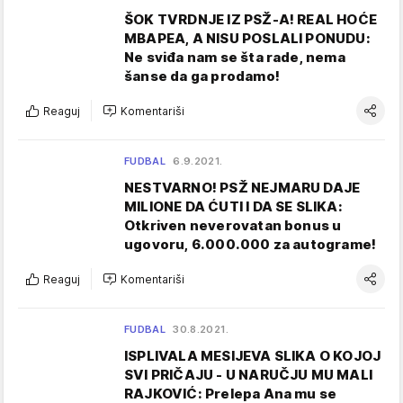
ŠOK TVRDNJE IZ PSŽ-A! REAL HOĆE
MBAPEA, A NISU POSLALI PONUDU:
Ne sviđa nam se šta rade, nema
šanse da ga prodamo!
Reaguj
Komentariši
FUDBAL
6.9.2021.
NESTVARNO! PSŽ NEJMARU DAJE
MILIONE DA ĆUTI I DA SE SLIKA:
Otkriven neverovatan bonus u
ugovoru, 6.000.000 za autograme!
Reaguj
Komentariši
FUDBAL
30.8.2021.
ISPLIVALA MESIJEVA SLIKA O KOJOJ
SVI PRIČAJU - U NARUČJU MU MALI
RAJKOVIĆ: Prelepa Ana mu se