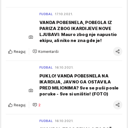
FUDBAL
17.10.2021.
VANDA POBESNELA, POBEGLA IZ
PARIZA ZBOG IKARDIJEVE NOVE
LJUBAVI: Mauro zbog nje napustio
ekipu, ali niko ne zna gde je!
Reaguj
Komentariši
FUDBAL
16.10.2021.
PUKLO! VANDA POBESNELA NA
IKARDIJA, JAVNO GA OSTAVILA
PRED MILIONIMA? Sve se puši posle
poruke - Sve si uništio! (FOTO)
Reaguj
2
FUDBAL
16.10.2021.