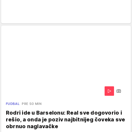
FUDBAL
PRE 50 MIN
Rodri ide u Barselonu: Real sve dogovorio i
rešio, a onda je poziv najbitnijeg čoveka sve
obrnuo naglavačke