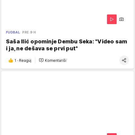
FUDBAL
PRE 9 H
Saša Ilić opominje Dembu Seka: "Video sam
i ja, ne dešava se prvi put"
1
·
Reaguj
Komentariši