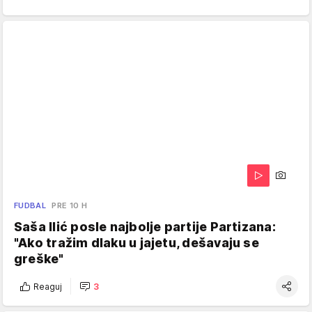
FUDBAL
PRE 10 H
Saša Ilić posle najbolje partije Partizana:
"Ako tražim dlaku u jajetu, dešavaju se
greške"
Reaguj
3