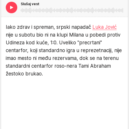
Slušaj vest
Iako zdrav i spreman, srpski napadač
Luka Jović
nije u subotu bio ni na klupi Milana u pobedi protiv
Udineza kod kuće, 1:0. Uveliko "precrtani"
centarfor, koji standardno igra u reprezetnaciji, nije
imao mesto ni među rezervama, dok se na terenu
standardni centarfor roso-nera Tami Abraham
žestoko brukao.