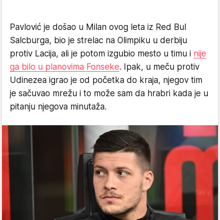
Pavlović je došao u Milan ovog leta iz Red Bul
Salcburga, bio je strelac na Olimpiku u derbiju
protiv Lacija, ali je potom izgubio mesto u timu i
nije
ga bilo u planovima Fonseke
. Ipak, u meču protiv
Udinezea igrao je od početka do kraja, njegov tim
je sačuvao mrežu i to može sam da hrabri kada je u
pitanju njegova minutaža.