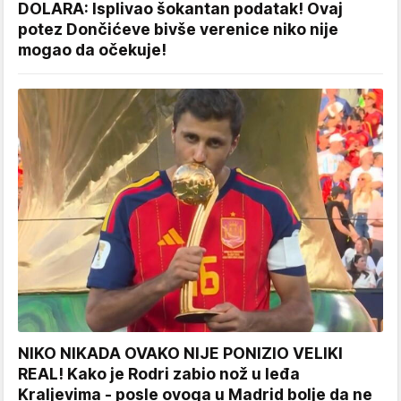
DOLARA: Isplivao šokantan podatak! Ovaj
potez Dončićeve bivše verenice niko nije
mogao da očekuje!
NIKO NIKADA OVAKO NIJE PONIZIO VELIKI
REAL! Kako je Rodri zabio nož u leđa
Kraljevima - posle ovoga u Madrid bolje da ne