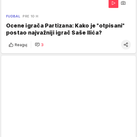
FUDBAL
PRE 10 H
Ocene igrača Partizana: Kako je "otpisani"
postao najvažniji igrač Saše Ilića?
Reaguj
3