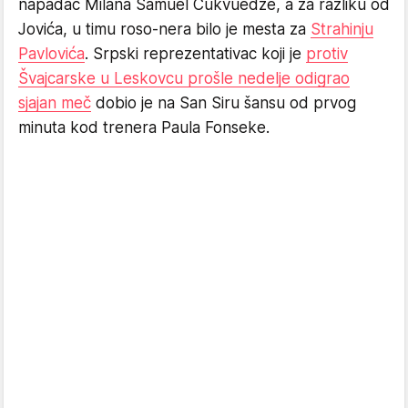
napadač Milana Samuel Čukvuedze, a za razliku od
Jovića, u timu roso-nera bilo je mesta za
Strahinju
Pavlovića
. Srpski reprezentativac koji je
protiv
Švajcarske u Leskovcu prošle nedelje odigrao
sjajan meč
dobio je na San Siru šansu od prvog
minuta kod trenera Paula Fonseke.