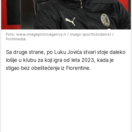
Foto: www.imagephotoagency.it / imago sportfotodienst /
Profimedia
Sa druge strane, po Luku Jovića stvari stoje daleko
lošije u klubu za koji igra od leta 2023, kada je
stigao bez obeštećenja iz Fiorentine.