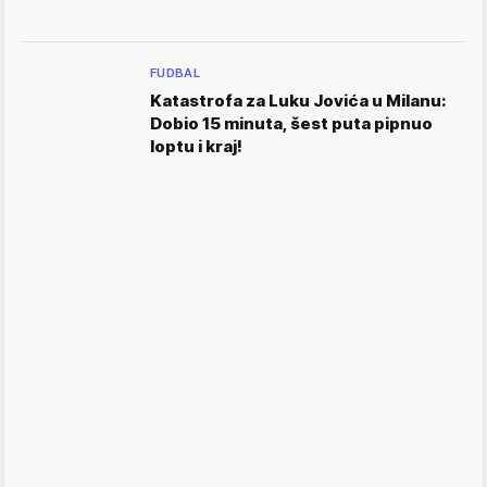
FUDBAL
Katastrofa za Luku Jovića u Milanu:
Dobio 15 minuta, šest puta pipnuo
loptu i kraj!