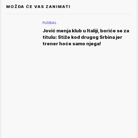
MOŽDA ĆE VAS ZANIMATI
FUDBAL
Jović menja klub u Italiji, boriće se za
titulu: Stiže kod drugog Srbina jer
trener hoće samo njega!