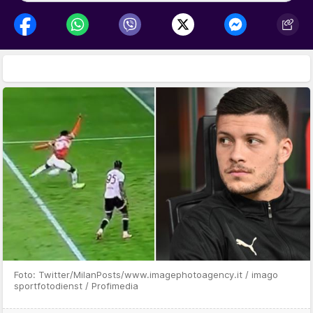
Foto: Twitter/MilanPosts/www.imagephotoagency.it / imago
sportfotodienst / Profimedia