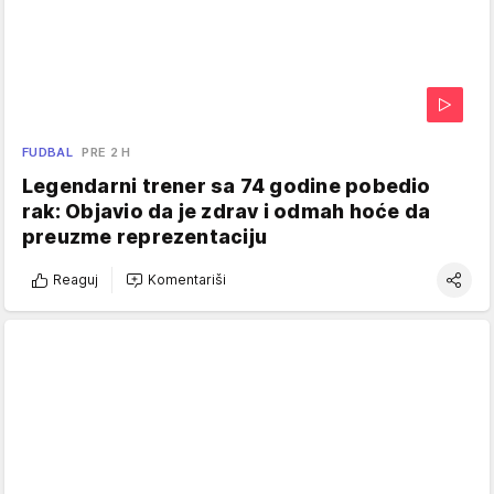
FUDBAL
PRE 2 H
Legendarni trener sa 74 godine pobedio
rak: Objavio da je zdrav i odmah hoće da
preuzme reprezentaciju
Reaguj
Komentariši