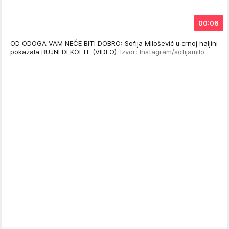
00:06
OD ODOGA VAM NEĆE BITI DOBRO: Sofija Milošević u crnoj haljini
pokazala BUJNI DEKOLTE (VIDEO)
Izvor: Instagram/sofijamilo