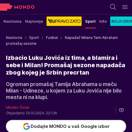
Naslovna
Najnovije
Sport
Info
Naslovna
Sport
Fudbal
Napadač Milana Tami Abraham
promašaj sezone
Izbacio Luku Jovića iz tima, a blamira i
sebe i Milan! Promašaj sezone napadača
zbog kojeg je Srbin precrtan
Ogroman promašaj Tamija Abrahama u meču
Milan - Udineze, u kojem za Luku Jovića nije bilo
mesta ni na klupi.
Mladen Šolak
Objavljeno 19.10.2024. 22:13h
Dodajte MONDO u vaš Google izbor