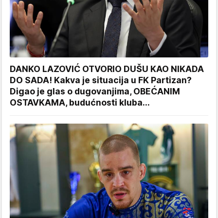
DANKO LAZOVIĆ OTVORIO DUŠU KAO NIKADA
DO SADA! Kakva je situacija u FK Partizan?
Digao je glas o dugovanjima, OBEĆANIM
OSTAVKAMA, budućnosti kluba...