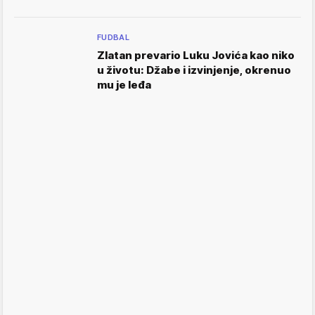
FUDBAL
Zlatan prevario Luku Jovića kao niko
u životu: Džabe i izvinjenje, okrenuo
mu je leđa