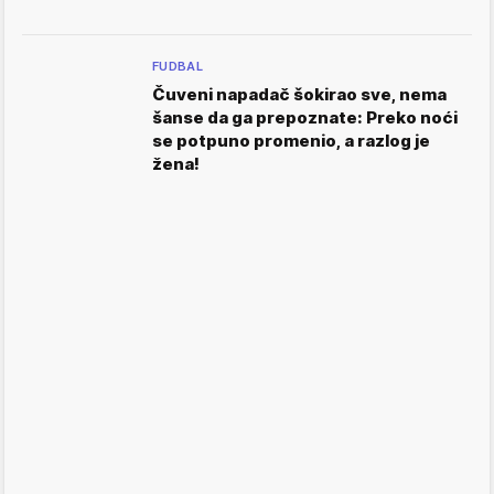
FUDBAL
Čuveni napadač šokirao sve, nema
šanse da ga prepoznate: Preko noći
se potpuno promenio, a razlog je
žena!