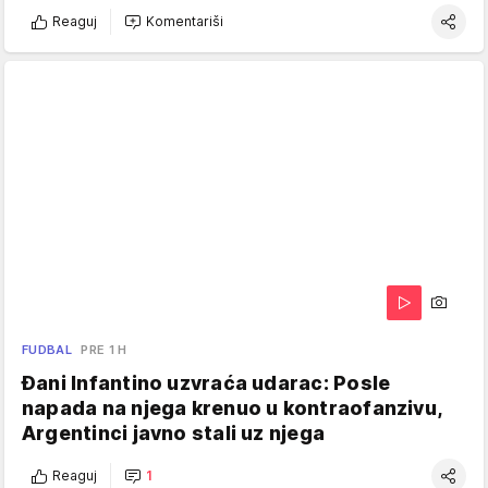
Reaguj
Komentariši
FUDBAL
PRE 1 H
Đani Infantino uzvraća udarac: Posle
napada na njega krenuo u kontraofanzivu,
Argentinci javno stali uz njega
Reaguj
1