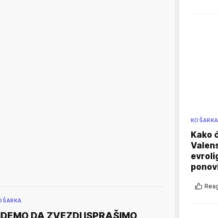
KOŠARK
Kako ć
Valens
evroli
ponovi
Reag
OŠARKA
IDEMO DA ZVEZDI ISPRAŠIMO