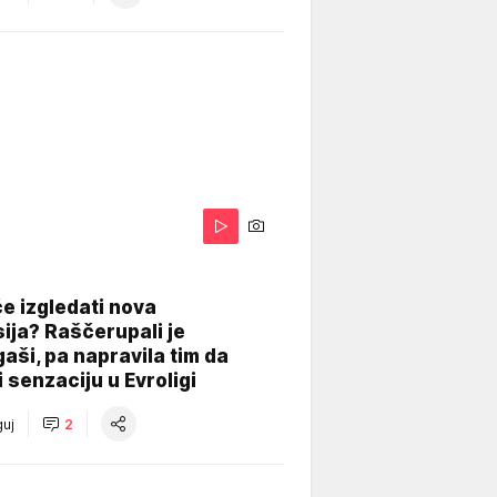
A
e izgledati nova
ija? Raščerupali je
gaši, pa napravila tim da
 senzaciju u Evroligi
uj
2