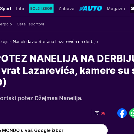
Sport
Info
Zabava
Magazin
erpolo
Ostali sportovi
žejms Naneli davio Stefana Lazarevića na derbiju
OTEZ NANELIJA NA DERBIJ
 vrat Lazarevića, kamere su 
O)
ortski potez Džejmsa Nanelija.
68
e MONDO u vaš Google izbor