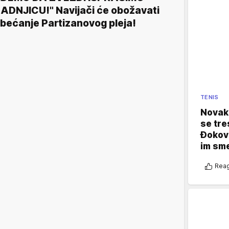
ADNJICU!" Navijači će obožavati
bećanje Partizanovog pleja!
TENIS
Novak 
se tre
Đokovi
im sm
Reag