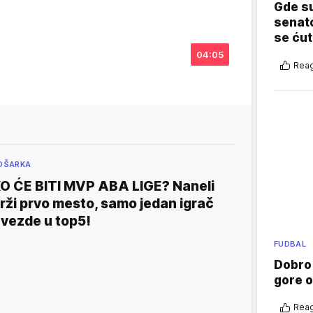
Gde su
senato
se ćut
04:05
Reag
OŠARKA
O ĆE BITI MVP ABA LIGE? Naneli
rži prvo mesto, samo jedan igrač
vezde u top5!
FUDBAL
Dobro
gore 
Reag