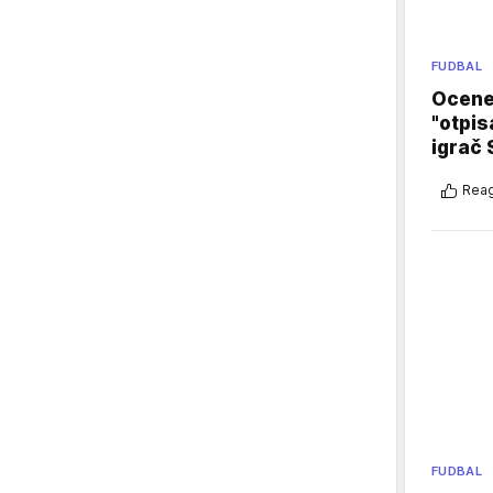
FUDBAL
Ocene 
"otpis
igrač 
Reag
FUDBAL