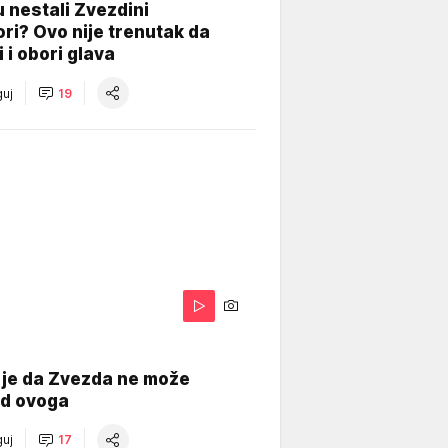
 nestali Zvezdini
ri? Ovo nije trenutak da
i i obori glava
uj
19
 je da Zvezda ne može
od ovoga
uj
17