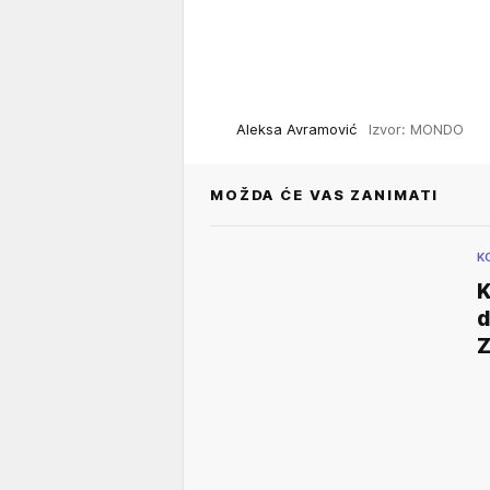
Aleksa Avramović
Izvor: MONDO
MOŽDA ĆE VAS ZANIMATI
K
K
d
Z