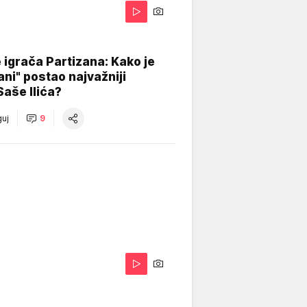
igrača Partizana: Kako je
ani" postao najvažniji
Saše Ilića?
uj
9