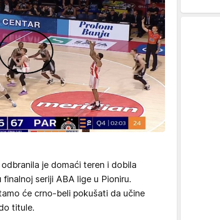
odbranila je domaći teren i dobila
 finalnoj seriji ABA lige u Pioniru.
i tamo će crno-beli pokušati da učine
o titule.