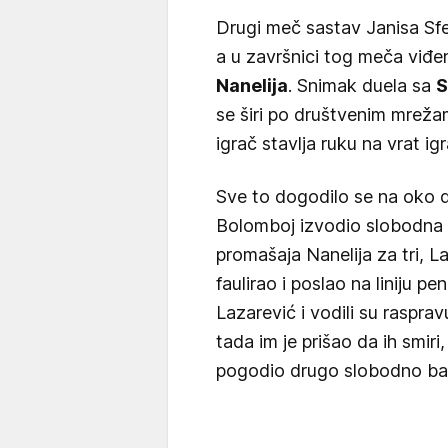
Drugi meč sastav Janisa Sfe
a u završnici tog meča viđe
Nanelija
. Snimak duela sa
S
se širi po društvenim mreža
igrač stavlja ruku na vrat i
Sve to dogodilo se na oko d
Bolomboj izvodio slobodna b
promašaja Nanelija za tri, La
faulirao i poslao na liniju p
Lazarević i vodili su rasprav
tada im je prišao da ih smir
pogodio drugo slobodno ba