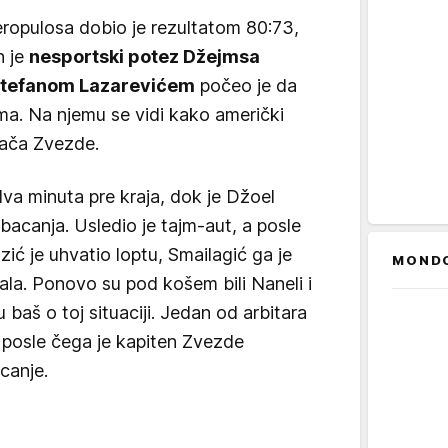
ropulosa dobio je rezultatom 80:73,
n je
nesportski potez Džejmsa
tefanom Lazarevićem
počeo je da
ma. Na njemu se vidi kako američki
grača Zvezde.
va minuta pre kraja, dok je Džoel
acanja. Usledio je tajm-aut, a posle
zić je uhvatio loptu, Smailagić ga je
MOND
enala. Ponovo su pod košem bili Naneli i
u baš o toj situaciji. Jedan od arbitara
i, posle čega je kapiten Zvezde
canje.