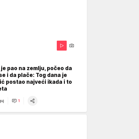
je pao na zemlju, počeo da
se i da plače: Tog dana je
ć postao najveći ikada i to
eta
uj
1