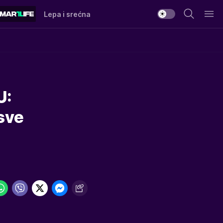
Lepa i srećna
U:
sve