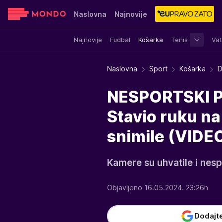
Naslovna
Najnovije
Najnovije
Fudbal
Košarka
Tenis
Vat
Sensa
Stvar ukusa
Yumama
Naslovna
Sport
Košarka
D
NESPORTSKI P
Stavio ruku na
snimile (VIDE
Kamere su uhvatile i nesp
Objavljeno 16.05.2024. 23:26h
Dodajt