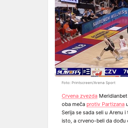
Foto: Printscreen/Arena Sport
Crvena zvezda
Meridianbet 
oba meča
protiv Partizana
u
Serija se sada seli u Arenu 
isto, a crveno-beli da dođu d