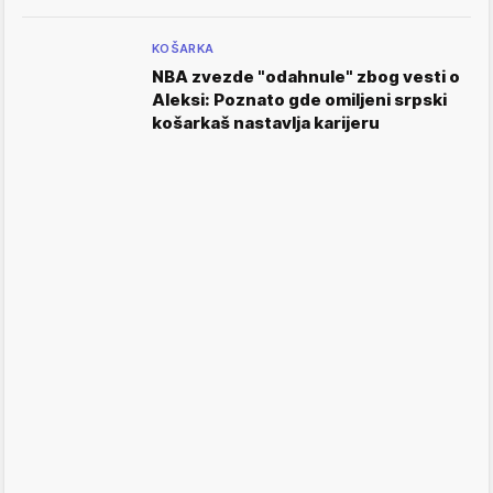
KOŠARKA
NBA zvezde "odahnule" zbog vesti o
Aleksi: Poznato gde omiljeni srpski
košarkaš nastavlja karijeru