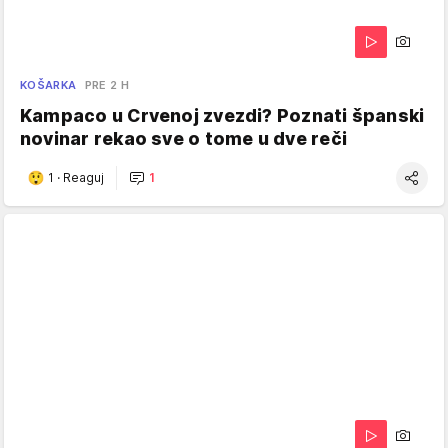
KOŠARKA
PRE 2 H
Kampaco u Crvenoj zvezdi? Poznati španski
novinar rekao sve o tome u dve reči
1
·
Reaguj
1