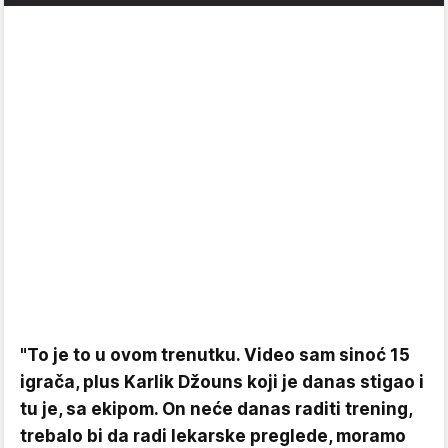
"To je to u ovom trenutku. Video sam sinoć 15
igrača, plus Karlik Džouns koji je danas stigao i
tu je, sa ekipom. On neće danas raditi trening,
trebalo bi da radi lekarske preglede, moramo