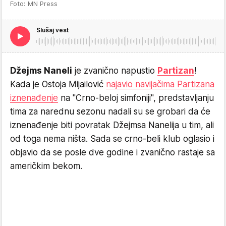
Foto: MN Press
Slušaj vest
Džejms Naneli
je zvanično napustio
Partizan
!
Kada je Ostoja Mijailović
najavio navijačima Partizana
iznenađenje
na "Crno-beloj simfoniji", predstavljanju
tima za narednu sezonu nadali su se grobari da će
iznenađenje biti povratak Džejmsa Nanelija u tim, ali
od toga nema ništa. Sada se crno-beli klub oglasio i
objavio da se posle dve godine i zvanično rastaje sa
američkim bekom.