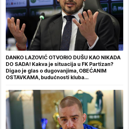
DANKO LAZOVIĆ OTVORIO DUŠU KAO NIKADA
DO SADA! Kakva je situacija u FK Partizan?
Digao je glas o dugovanjima, OBEĆANIM
OSTAVKAMA, budućnosti kluba...