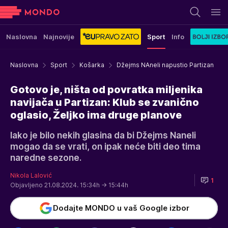
Naslovna
Najnovije
Sport
Info
Naslovna
Sport
Košarka
Džejms NAneli napustio Partizan
Gotovo je, ništa od povratka miljenika
navijača u Partizan: Klub se zvanično
oglasio, Željko ima druge planove
Iako je bilo nekih glasina da bi Džejms Naneli
mogao da se vrati, on ipak neće biti deo tima
naredne sezone.
Nikola Lalović
1
Objavljeno 21.08.2024. 15:34h
→ 15:44h
Dodajte MONDO u vaš Google izbor