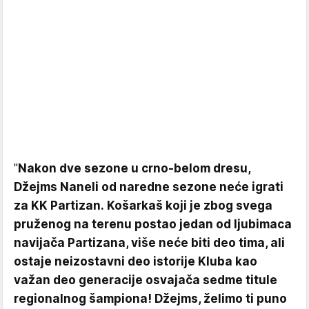
"
Nakon dve sezone u crno-belom dresu,
Džejms Naneli od naredne sezone neće igrati
za KK Partizan. Košarkaš koji je zbog svega
pruženog na terenu postao jedan od ljubimaca
navijača Partizana, više neće biti deo tima, ali
ostaje neizostavni deo istorije Kluba kao
važan deo generacije osvajača sedme titule
regionalnog šampiona! Džejms, želimo ti puno