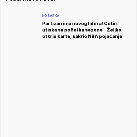
KOŠARKA
Partizan ima novog lidera! Četiri
utiska sa početka sezone - Željko
otkrio karte, sakrio NBA pojačanje