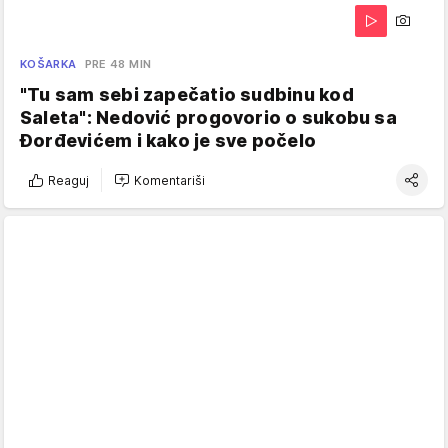
KOŠARKA
PRE 48 MIN
"Tu sam sebi zapečatio sudbinu kod
Saleta": Nedović progovorio o sukobu sa
Đorđevićem i kako je sve počelo
Reaguj
Komentariši