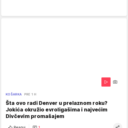
KOŠARKA
PRE 1 H
Šta ovo radi Denver u prelaznom roku?
Jokića okružio evroligašima i najvećim
Divčevim promašajem
Reaguj
1