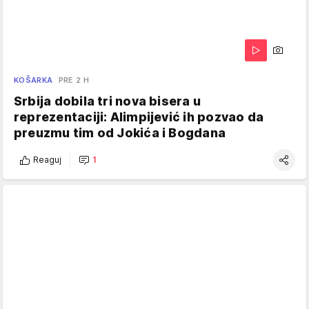
KOŠARKA
PRE 2 H
Srbija dobila tri nova bisera u
reprezentaciji: Alimpijević ih pozvao da
preuzmu tim od Jokića i Bogdana
Reaguj
1