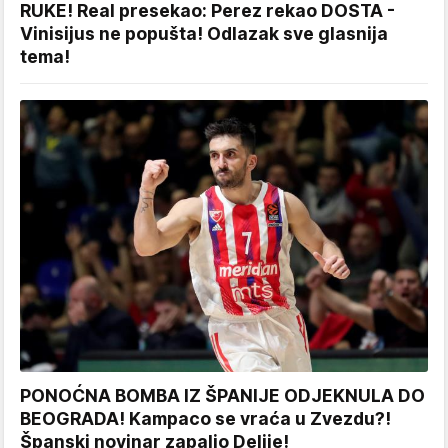
RUKE! Real presekao: Perez rekao DOSTA -
Vinisijus ne popušta! Odlazak sve glasnija
tema!
PONOĆNA BOMBA IZ ŠPANIJE ODJEKNULA DO
BEOGRADA! Kampaco se vraća u Zvezdu?!
Španski novinar zapalio Delije!