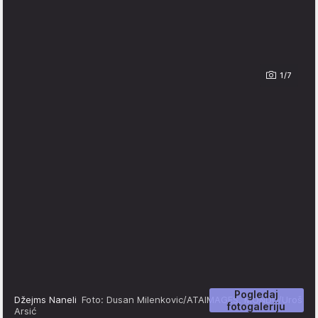
1/7
Pogledaj
Džejms Naneli
Foto: Dusan Milenkovic/ATAIMAGES, MONDO/Uroš
fotogaleriju
Arsić