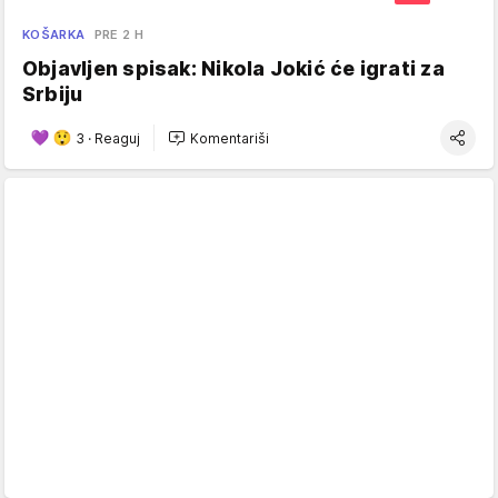
KOŠARKA
PRE 2 H
Objavljen spisak: Nikola Jokić će igrati za
Srbiju
3
·
Reaguj
Komentariši