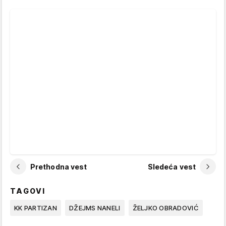
Prethodna vest
Sledeća vest
TAGOVI
KK PARTIZAN
DŽEJMS NANELI
ŽELJKO OBRADOVIĆ