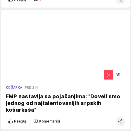
KOŠARKA
PRE 2 H
FMP nastavlja sa pojačanjima: "Doveli smo
jednog od najtalentovanijih srpskih
košarkaša"
Reaguj
Komentariši