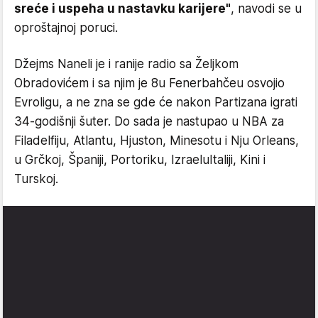
sreće i uspeha u nastavku karijere"
, navodi se u
oproštajnoj poruci.
Džejms Naneli je i ranije radio sa Željkom
Obradovićem i sa njim je 8u Fenerbahčeu osvojio
Evroligu, a ne zna se gde će nakon Partizana igrati
34-godišnji šuter. Do sada je nastupao u NBA za
Filadelfiju, Atlantu, Hjuston, Minesotu i Nju Orleans,
u Grčkoj, Španiji, Portoriku, IzraeluItaliji, Kini i
Turskoj.