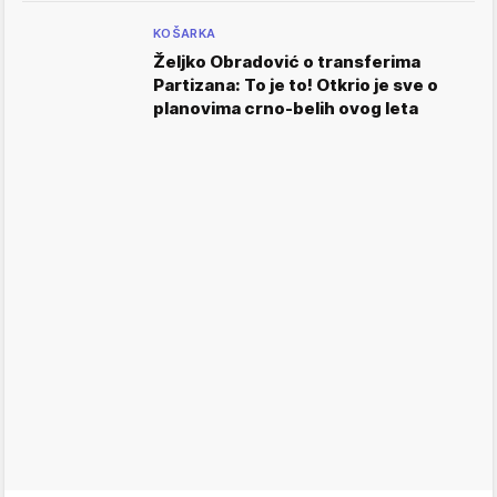
KOŠARKA
Željko Obradović o transferima
Partizana: To je to! Otkrio je sve o
planovima crno-belih ovog leta