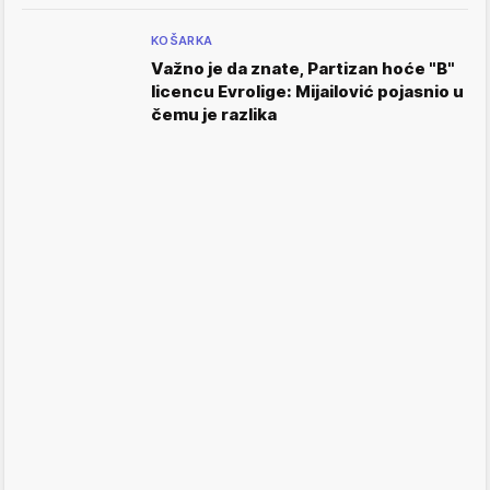
KOŠARKA
Važno je da znate, Partizan hoće "B"
licencu Evrolige: Mijailović pojasnio u
čemu je razlika