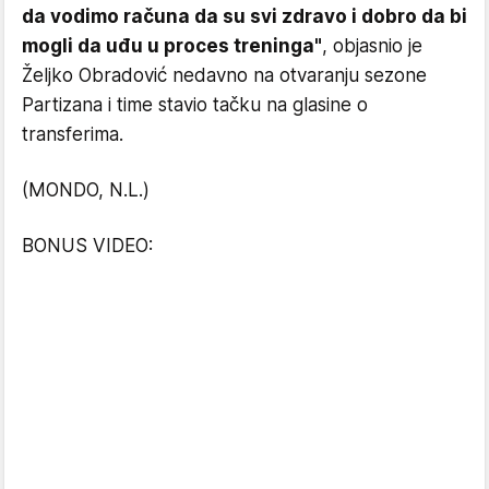
da vodimo računa da su svi zdravo i dobro da bi
mogli da uđu u proces treninga"
, objasnio je
Željko Obradović nedavno na otvaranju sezone
Partizana i time stavio tačku na glasine o
transferima.
(MONDO, N.L.)
BONUS VIDEO: