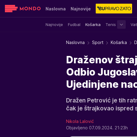
Naslovna
Najnovije
Najnovije
Fudbal
Košarka
Tenis
Vat
Sensa
Stvar ukusa
Yumama
Naslovna
Sport
Košarka
D
Draženov štraj
Odbio Jugoslav
Ujedinjene nac
Dražen Petrović je tih rat
čak je štrajkovao ispred s
Nikola Lalović
Objavljeno 07.09.2024. 21:23h