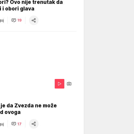
ri? Ovo nije trenutak da
i i obori glava
uj
19
 je da Zvezda ne može
od ovoga
uj
17