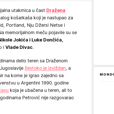
jalna utakmica u čast
Dražena
dalog košarkaša koji je nastupao za
d, Portland, Nju Džersi Netse i
 Na memorijalnom meču pojavile su se
Nikole Jokića i Luke Dončića,
o i
Vlade Divac
.
odinama delio teren sa Draženom
 Jugoslavije
žestoko je izviždan
, a
MOND
rnir na kome je igrao zajedno sa
enstvu u Argentini 1990. godine
tavu
koja je ubačena u teren, ali to
a godinama Petrović nije razgovarao