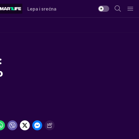
Lepa i srećna
:
o