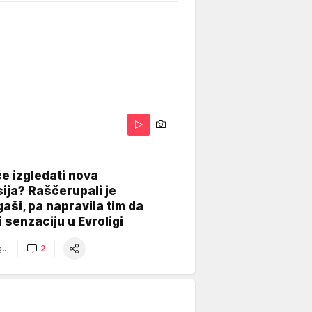
A
e izgledati nova
ija? Raščerupali je
gaši, pa napravila tim da
 senzaciju u Evroligi
uj
2