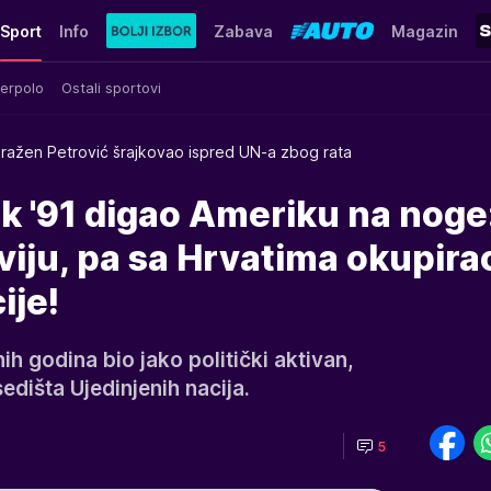
Sport
Info
Zabava
Magazin
erpolo
Ostali sportovi
ražen Petrović šrajkovao ispred UN-a zbog rata
k '91 digao Ameriku na noge
iju, pa sa Hrvatima okupira
ije!
nih godina bio jako politički aktivan,
edišta Ujedinjenih nacija.
5