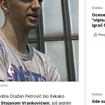
FUDBAL
Ocene 
"otpis
igrač 
Reag
enshot
FUDBAL
odina Dražen Petrović bio itekako
Gde su
a
Stojanom Vrankovićem
, još jednim