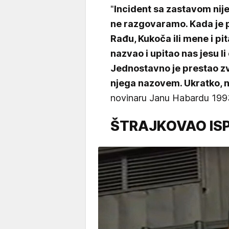
"
Incident sa zastavom nije 
ne razgovaramo. Kada je p
Rađu, Kukoča ili mene i pi
nazvao i upitao nas jesu l
Jednostavno je prestao zv
njega nazovem. Ukratko, n
novinaru Janu Habardu 1993
ŠTRAJKOVAO ISP