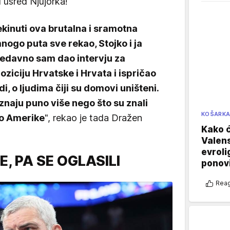
u usred Njujorka!
kinuti ova brutalna i sramotna
ogo puta sve rekao, Stojko i ja
Nedavno sam dao intervju za
oziciju Hrvatske i Hrvata i ispričao
di, o ljudima čiji su domovi uništeni.
naju puno više nego što su znali
KOŠARK
 do Amerike
", rekao je tada Dražen
Kako ć
Valens
evroli
E, PA SE OGLASILI
ponovi
Reag