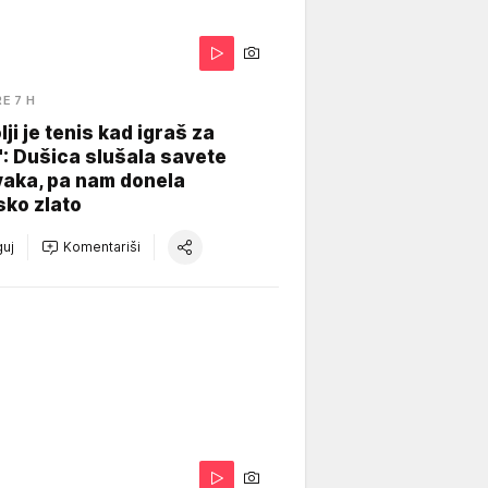
RE 7 H
lji je tenis kad igraš za
": Dušica slušala savete
vaka, pa nam donela
sko zlato
uj
Komentariši