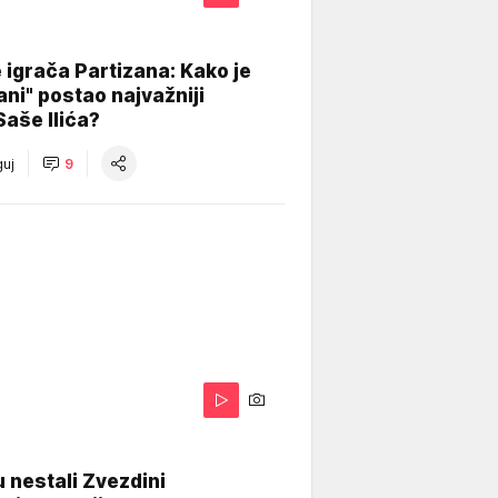
igrača Partizana: Kako je
ani" postao najvažniji
Saše Ilića?
uj
9
 nestali Zvezdini