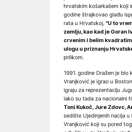
hrvatskim košarkašem koji im
godine štrajkovao glađu isp
rata u Hrvatskoj.
"U to vrem
zemlju, kao kad je Goran I
crvenim i belim kvadratim
ulogu u priznanju Hrvatsk
prilikom.
1991. godine Dražen je bio 
Vranjković je igrao u Boston
igraju za reprezentaciju Ju
iako su tada za nacionalni ti
Toni Kukoč, Jure Zdovc, A
sedište Ujedinjenih nacija u
Vranjković koji su pored toga