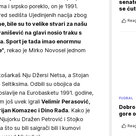
senato
a i srpsko poreklo, on je 1991.
se ćut
red sedišta Ujedinjenih nacija zbog
Reag
e, bile su to velike stvari za našu
vanišević na glavi nosio traku s
a. Sport je tada imao enormnu
e"
, rekao je Mirko Novosel jednom
košarkaš Nju Džersi Netsa, a Stojan
 Seltiksima. Odbili su obojica da
goslavije na Eurobasketu 1991. godine,
FUDBAL
m još uvek igrali
Velimir Perasović,
Dobro
rijan Komazec i Dino Rađa
. Kako je
gore 
 Njujorku Dražen Petrović i Stojko
Reag
 što su bili saigrači bili i kumovi