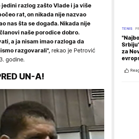
jedini razlog zašto Vlade i ja više
očeo rat, on nikada nije nazvao
tao nas šta se događa. Nikada nije
TENIS
P
i članovi naše porodice dobro.
"Najbo
ati, a ja nisam imao razloga da
Srbiju
ismo razgovarali",
rekao je Petrović
za No
evrop
. godine.
Reag
RED UN-A!