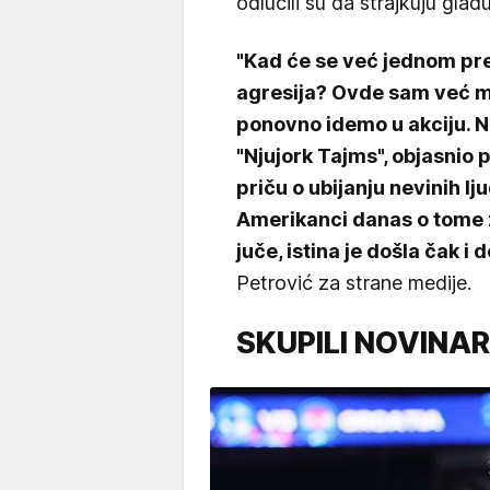
odlučili su da štrajkuju glađ
"Kad će se već jednom pre
agresija? Ovde sam već mn
ponovno idemo u akciju. 
"Njujork Tajms", objasnio p
priču o ubijanju nevinih lju
Amerikanci danas o tome z
juče, istina je došla čak i
Petrović za strane medije.
SKUPILI NOVINAR