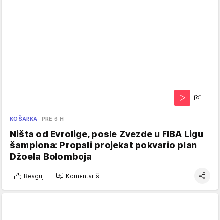
KOŠARKA
PRE 6 H
Ništa od Evrolige, posle Zvezde u FIBA Ligu
šampiona: Propali projekat pokvario plan
Džoela Bolomboja
Reaguj
Komentariši