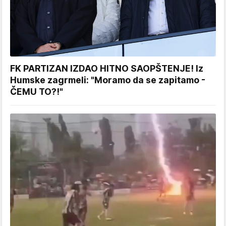
FK PARTIZAN IZDAO HITNO SAOPŠTENJE! Iz
Humske zagrmeli: "Moramo da se zapitamo -
ČEMU TO?!"