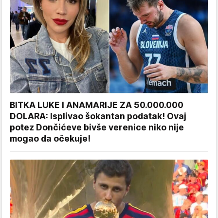
BITKA LUKE I ANAMARIJE ZA 50.000.000
DOLARA: Isplivao šokantan podatak! Ovaj
potez Dončićeve bivše verenice niko nije
mogao da očekuje!