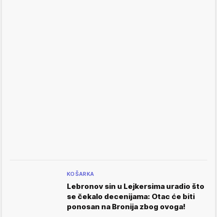
KOŠARKA
Lebronov sin u Lejkersima uradio što
se čekalo decenijama: Otac će biti
ponosan na Bronija zbog ovoga!