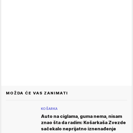
MOŽDA ĆE VAS ZANIMATI
KOŠARKA
Auto na ciglama, guma nema, nisam
znao šta da radim: Košarkaša Zvezde
sačekalo neprijatno iznenađenje