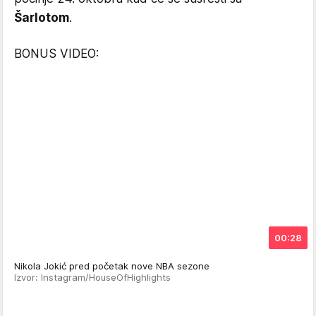
Šarlotom
.
BONUS VIDEO:
00:28
Nikola Jokić pred početak nove NBA sezone
Izvor: Instagram/HouseOfHighlights