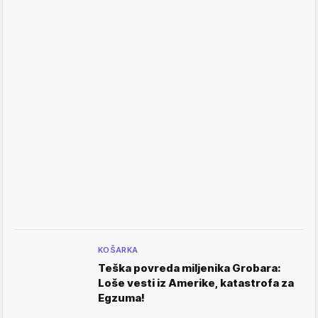
KOŠARKA
Teška povreda miljenika Grobara:
Loše vesti iz Amerike, katastrofa za
Egzuma!