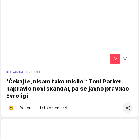
KOŠARKA
PRE 18 H
"Čekajte, nisam tako mislio": Toni Parker
napravio novi skandal, pa se javno pravdao
Evroligi
1
·
Reaguj
Komentariši