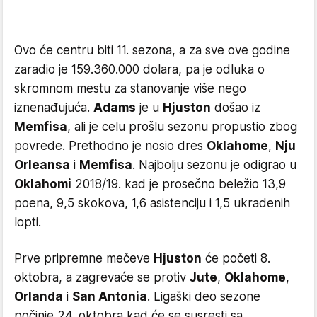
Ovo će centru biti 11. sezona, a za sve ove godine
zaradio je 159.360.000 dolara, pa je odluka o
skromnom mestu za stanovanje više nego
iznenađujuća.
Adams
je u
Hjuston
došao iz
Memfisa
, ali je celu prošlu sezonu propustio zbog
povrede. Prethodno je nosio dres
Oklahome
,
Nju
Orleansa
i
Memfisa
. Najbolju sezonu je odigrao u
Oklahomi
2018/19. kad je prosečno beležio 13,9
poena, 9,5 skokova, 1,6 asistenciju i 1,5 ukradenih
lopti.
Prve pripremne mečeve
Hjuston
će početi 8.
oktobra, a zagrevaće se protiv
Jute
,
Oklahome
,
Orlanda
i
San Antonia
. Ligaški deo sezone
počinje 24. oktobra kad će se susresti sa