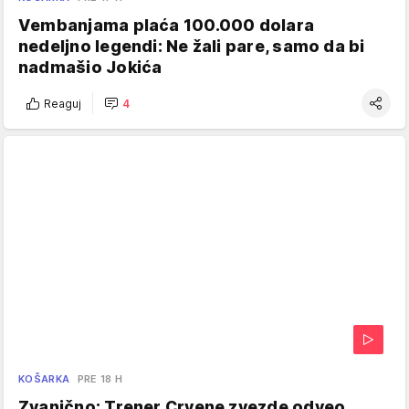
Vembanjama plaća 100.000 dolara
nedeljno legendi: Ne žali pare, samo da bi
nadmašio Jokića
Reaguj
4
KOŠARKA
PRE 18 H
Zvanično: Trener Crvene zvezde odveo