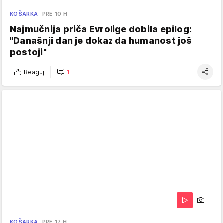
KOŠARKA
PRE 10 H
Najmučnija priča Evrolige dobila epilog:
"Današnji dan je dokaz da humanost još
postoji"
Reaguj
1
KOŠARKA
PRE 17 H