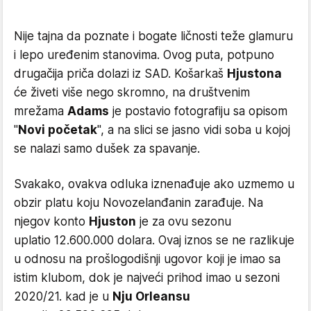
Nije tajna da poznate i bogate ličnosti teže glamuru
i lepo uređenim stanovima. Ovog puta, potpuno
drugačija priča dolazi iz SAD. Košarkaš
Hjustona
će živeti više nego skromno, na društvenim
mrežama
Adams
je postavio fotografiju sa opisom
"
Novi početak
", a na slici se jasno vidi soba u kojoj
se nalazi samo dušek za spavanje.
Svakako, ovakva odluka iznenađuje ako uzmemo u
obzir platu koju Novozelanđanin zarađuje. Na
njegov konto
Hjuston
je za ovu sezonu
uplatio 12.600.000 dolara. Ovaj iznos se ne razlikuje
u odnosu na prošlogodišnji ugovor koji je imao sa
istim klubom, dok je najveći prihod imao u sezoni
2020/21. kad je u
Nju Orleansu