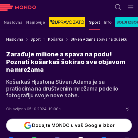
Naslovna
Najnovije
Sport
Info
Naslovna
Sport
Košarka
Stiven Adams spava na dušeku
Zarađuje milione a spava na podu!
Poznati košarkaš šokirao sve objavom
na mrežama
Košarkaš Hjustona Stiven Adams je sa
pratiocima na društvenim mrežama podelio
fotografiju svoje nove sobe.
Objavljeno 05.10.2024. 19:08h
Dodajte MONDO u vaš Google izbor