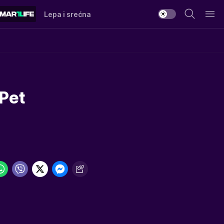
Lepa i srećna
 Pet