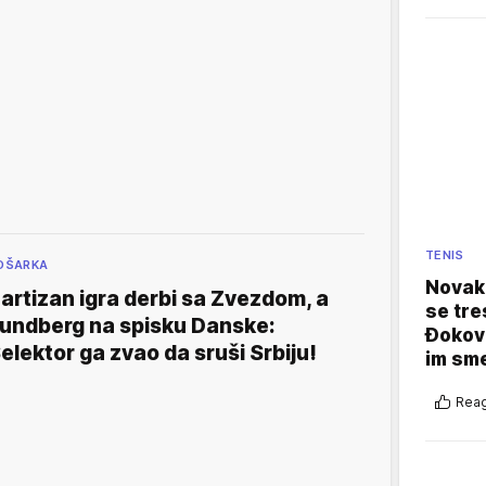
TENIS
OŠARKA
Novak 
artizan igra derbi sa Zvezdom, a
se tre
undberg na spisku Danske:
Đokovi
elektor ga zvao da sruši Srbiju!
im sm
Reag