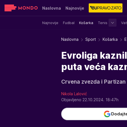
Naslovna
Najnovije
Najnovije
Fudbal
Košarka
Tenis
Vat
Sensa
Stvar ukusa
Yumama
Naslovna
Sport
Košarka
E
Evroliga kazni
puta veća kaz
Crvena zvezda i Partizan 
Nikola Lalović
Objavljeno 22.10.2024. 18:47h
Dodajt