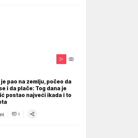
je pao na zemlju, počeo da
se i da plače: Tog dana je
ć postao najveći ikada i to
eta
uj
1