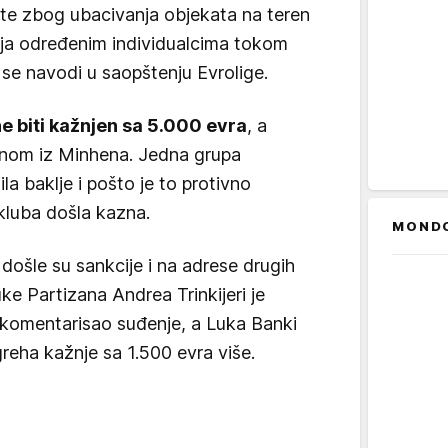
ate zbog ubacivanja objekata na teren
anja određenim individualcima tokom
se navodi u saopštenju Evrolige.
e biti kažnjen sa 5.000 evra
, a
ernom iz Minhena. Jedna grupa
ila baklje i pošto je to protivno
 kluba došla kazna.
MOND
 došle su sankcije i na adrese drugih
ke Partizana Andrea Trinkijeri je
e komentarisao suđenje, a Luka Banki
 greha kažnje sa 1.500 evra više.