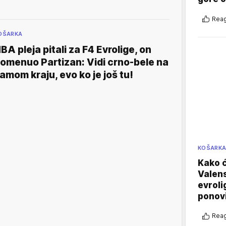
Reag
OŠARKA
BA pleja pitali za F4 Evrolige, on
omenuo Partizan: Vidi crno-bele na
amom kraju, evo ko je još tu!
KOŠARK
Kako ć
Valens
evroli
ponovi
Reag