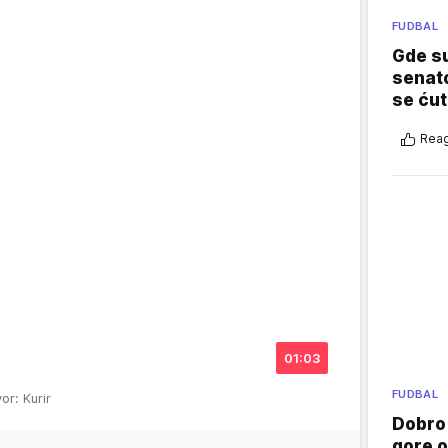
FUDBAL
Gde su
senato
se ćut
Reag
01:03
FUDBAL
vor: Kurir
Dobro
gore 