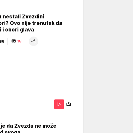
 nestali Zvezdini
ri? Ovo nije trenutak da
i i obori glava
uj
18
 je da Zvezda ne može
od ovoga