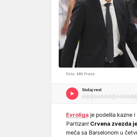
Foto: MN Press
Slušaj vest
Evroliga
je podelila kazne i
Partizan!
Crvena zvezda je
meča sa Barselonom u četvrt