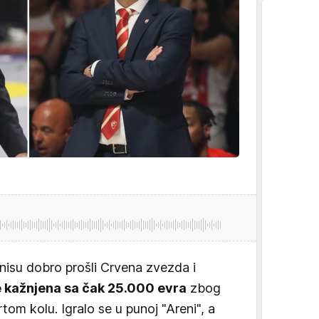
 nisu dobro prošli Crvena zvezda i
 kažnjena sa čak 25.000 evra
zbog
om kolu. Igralo se u punoj "Areni", a