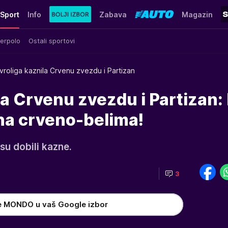
Sport
Info
Zabava
Magazin
erpolo
Ostali sportovi
vroliga kaznila Crvenu zvezdu i Partizan
la Crvenu zvezdu i Partizan:
na crveno-belima!
su dobili kazne.
3
e MONDO u vaš Google izbor