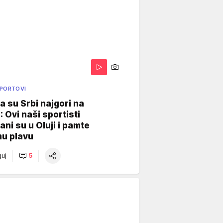
SPORTOVI
a su Srbi najgori na
: Ovi naši sportisti
ani su u Oluji i pamte
u plavu
uj
5