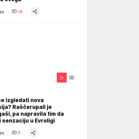
uj
16
A
e izgledati nova
ija? Raščerupali je
gaši, pa napravila tim da
 senzaciju u Evroligi
uj
2