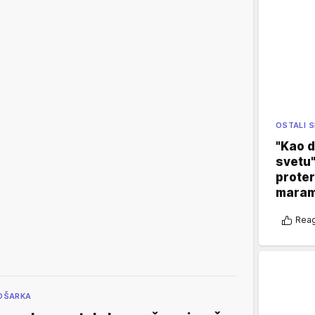
OSTALI 
"Kao d
svetu"
proter
maram
Reag
OŠARKA