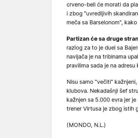
crveno-beli će morati da pl
i zbog "uvredljivih skandir
meča sa Barselonom", kako 
Partizan će sa druge stran
razlog za to je duel sa Baj
navijača je na tribinama upal
pravilima sada je na adresu
Nisu samo "večiti" kažnjeni,
klubova. Nekadašnji šef stru
kažnjen sa 5.000 evra jer j
trener Virtusa je zbog istih
(MONDO, N.L.)