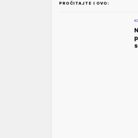
PROČITAJTE I OVO:
K
N
p
s