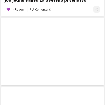
još jednu šansu za Svetsko prvenstvo
1
·
Reaguj
Komentariši