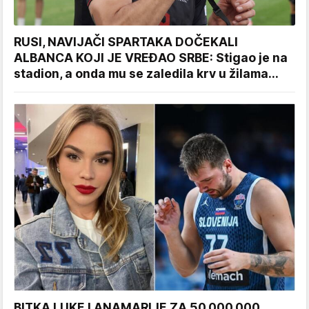
RUSI, NAVIJAČI SPARTAKA DOČEKALI
ALBANCA KOJI JE VREĐAO SRBE: Stigao je na
stadion, a onda mu se zaledila krv u žilama...
BITKA LUKE I ANAMARIJE ZA 50.000.000