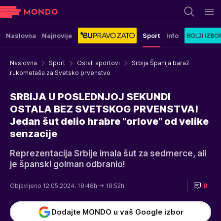
Naslovna
Najnovije
Sport
Info
Naslovna
Sport
Ostali sportovi
Srbija Španija baraž
rukometaša za Svetsko prvenstvo
SRBIJA U POSLEDNJOJ SEKUNDI
OSTALA BEZ SVETSKOG PRVENSTVA!
Jedan šut delio hrabre "orlove" od velike
senzacije
Reprezentacija Srbije imala šut za sedmerce, ali
je španski golman odbranio!
Objavljeno 12.05.2024. 18:48h
→ 18:52h
8
Dodajte MONDO u vaš Google izbor