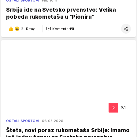
OSTALI SPORTOVI
PRE 10 H
Srbija ide na Svetsko prvenstvo: Velika
pobeda rukometaša u "Pioniru"
3
·
Reaguj
Komentariši
OSTALI SPORTOVI
06.08.2026.
Šteta, novi poraz rukometaša Srbije: Imamo