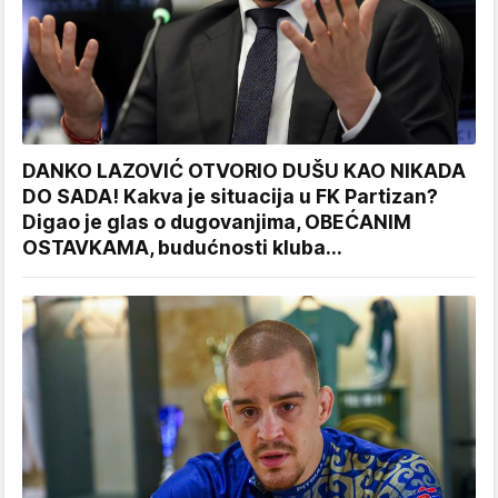
DANKO LAZOVIĆ OTVORIO DUŠU KAO NIKADA
DO SADA! Kakva je situacija u FK Partizan?
Digao je glas o dugovanjima, OBEĆANIM
OSTAVKAMA, budućnosti kluba...