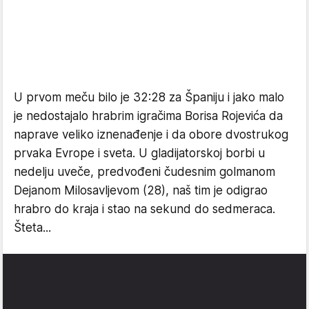
U prvom meču bilo je 32:28 za Španiju i jako malo
je nedostajalo hrabrim igračima Borisa Rojevića da
naprave veliko iznenađenje i da obore dvostrukog
prvaka Evrope i sveta. U gladijatorskoj borbi u
nedelju uveče, predvođeni čudesnim golmanom
Dejanom Milosavljevom (28), naš tim je odigrao
hrabro do kraja i stao na sekund do sedmeraca.
Šteta...