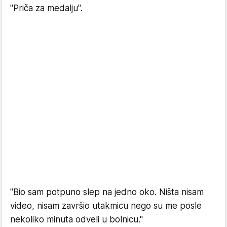
"Priča za medalju".
"Bio sam potpuno slep na jedno oko. Ništa nisam
video, nisam završio utakmicu nego su me posle
nekoliko minuta odveli u bolnicu."