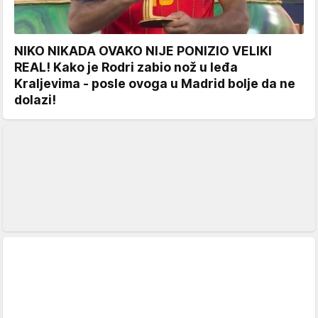
NIKO NIKADA OVAKO NIJE PONIZIO VELIKI
REAL! Kako je Rodri zabio nož u leđa
Kraljevima - posle ovoga u Madrid bolje da ne
dolazi!