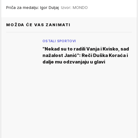
Priča za medalju: Igor Duljaj
Izvor: MONDO
MOŽDA ĆE VAS ZANIMATI
OSTALI SPORTOVI
"Nekad su to radili Vanja i Kvisko, sad
nažalost Janić": Reči Duška Koraća i
dalje mu odzvanjaju u glavi