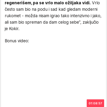
regenerišem, pa se vrlo malo ožiljaka vidi.
Vrlo
često sam bio na podu i sad kad gledam moderni
rukomet - možda nisam igrao tako intenzivno i jako,
ali sam bio spreman da dam celog sebe", zaključio
je Kokir.
Bonus video:
01:08:57