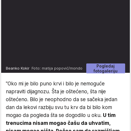
Pogledaj
Beanko Kokir
Foto: matija popović/mondo
fotogaleriju
"Oko mi je bilo puno krvi i bilo je nemoguće
napraviti dijagnozu. Šta je oštećeno, šta nije
oštećeno. Bilo je neophodno da se sačeka jedan
dan da lekovi razbiju svu tu krv da bi bilo kom
mogao da pogleda šta se dogodilo u oku.
U tim
trenucima nisam mogao čašu da uhvatim,