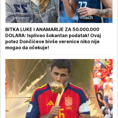
BITKA LUKE I ANAMARIJE ZA 50.000.000
DOLARA: Isplivao šokantan podatak! Ovaj
potez Dončićeve bivše verenice niko nije
mogao da očekuje!