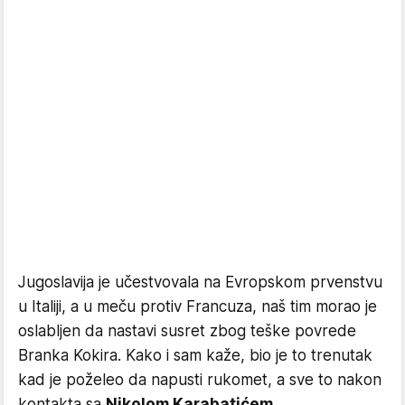
Jugoslavija je učestvovala na Evropskom prvenstvu
u Italiji, a u meču protiv Francuza, naš tim morao je
oslabljen da nastavi susret zbog teške povrede
Branka Kokira. Kako i sam kaže, bio je to trenutak
kad je poželeo da napusti rukomet, a sve to nakon
kontakta sa
Nikolom Karabatićem
.