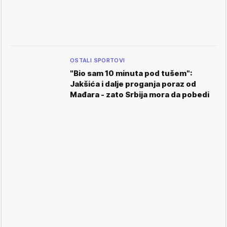
OSTALI SPORTOVI
"Bio sam 10 minuta pod tušem":
Jakšića i dalje proganja poraz od
Mađara - zato Srbija mora da pobedi