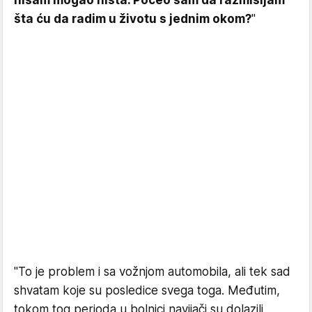
nisam mogao ništa. Počeo sam da razmišljam
šta ću da radim u životu s jednim okom?
"
"To je problem i sa vožnjom automobila, ali tek sad
shvatam koje su posledice svega toga. Međutim,
tokom tog perioda u bolnici navijači su dolazili,