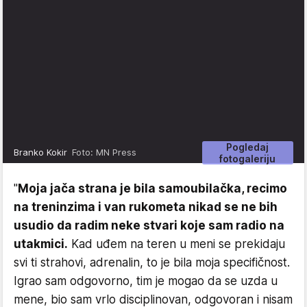
Pogledaj
Branko Kokir
Foto: MN Press
fotogaleriju
"
Moja jača strana je bila samoubilačka, recimo
na treninzima i van rukometa nikad se ne bih
usudio da radim neke stvari koje sam radio na
utakmici.
Kad uđem na teren u meni se prekidaju
svi ti strahovi, adrenalin, to je bila moja specifičnost.
Igrao sam odgovorno, tim je mogao da se uzda u
mene, bio sam vrlo disciplinovan, odgovoran i nisam