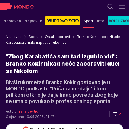
Naslovna
Najnovije
Sport
Info
Naslovna
Sport
Ostali sportovi
Branko Kokir zbog Nikole
Karabatića umalo napustio rukomet
"Zbog Karabatića sam tad izgubio vid":
Branko Kokir nikad neće zaboraviti duel
sa Nikolom
Bivši rukometaš Branko Kokir gostovao je u
MONDO podkastu "Priča za medalju" i tom
prilikom otkrio je da je imao povredu zbog koje
se umalo povukao iz profesionalnog sporta.
Autor:
Tijana Jevtić
2
Objavljeno 19.05.2026. 21:47h