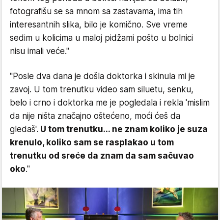
fotografišu se sa mnom sa zastavama, ima tih
interesantnih slika, bilo je komično. Sve vreme
sedim u kolicima u maloj pidžami pošto u bolnici
nisu imali veće."
"Posle dva dana je došla doktorka i skinula mi je
zavoj. U tom trenutku video sam siluetu, senku,
belo i crno i doktorka me je pogledala i rekla 'mislim
da nije ništa značajno oštećeno, moći ćeš da
gledaš'.
U tom trenutku... ne znam koliko je suza
krenulo, koliko sam se rasplakao u tom
trenutku od sreće da znam da sam sačuvao
oko
."