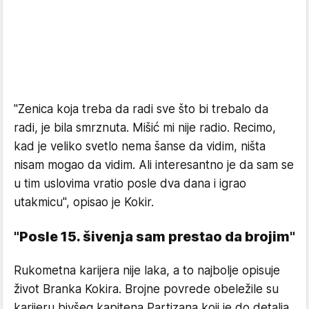
"Zenica koja treba da radi sve što bi trebalo da
radi, je bila smrznuta. Mišić mi nije radio. Recimo,
kad je veliko svetlo nema šanse da vidim, ništa
nisam mogao da vidim. Ali interesantno je da sam se
u tim uslovima vratio posle dva dana i igrao
utakmicu", opisao je Kokir.
"Posle 15. šivenja sam prestao da brojim"
Rukometna karijera nije laka, a to najbolje opisuje
život Branka Kokira. Brojne povrede obeležile su
karijeru bivšeg kapitena Partizana koji je do detalja