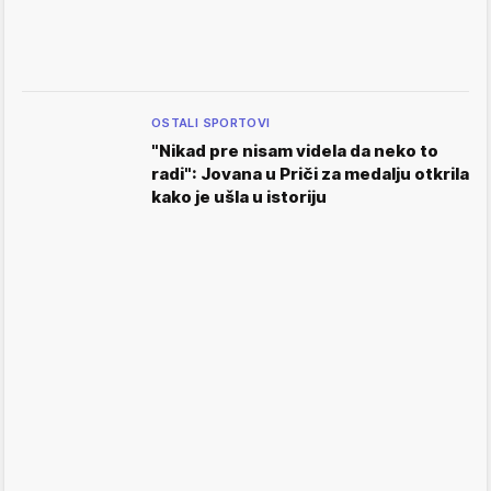
OSTALI SPORTOVI
"Nikad pre nisam videla da neko to
radi": Jovana u Priči za medalju otkrila
kako je ušla u istoriju