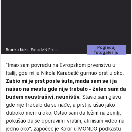
Pogledaj
Branko Kokir
Foto: MN Press
fotogaleriju
"Imao sam povredu na Evropskom prvenstvu u
Italiji, gde mi je Nikola Karabatić gurnuo prst u oko.
Zabio mi je prst posle šuta, mada sam se i ja
našao na mestu gde nije trebalo - želeo sam da
budem neustrašivi, neuništiv.
Stavio sam glavu
gde nije trebalo da se nađe, a prst je ušao jako
duboko meni u oko. Ostao sam da ležim na zemlji,
pokušao da se oporavim i vratim, ali nisam video na
jedno oko", započeo je Kokir u MONDO podkastu