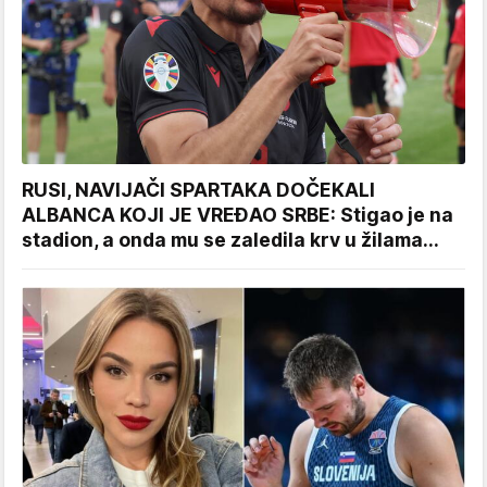
RUSI, NAVIJAČI SPARTAKA DOČEKALI
ALBANCA KOJI JE VREĐAO SRBE: Stigao je na
stadion, a onda mu se zaledila krv u žilama...