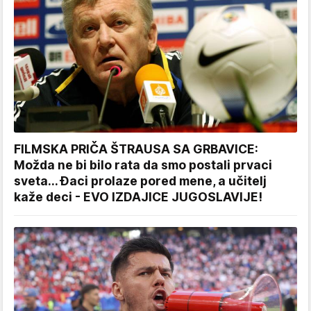
FILMSKA PRIČA ŠTRAUSA SA GRBAVICE:
Možda ne bi bilo rata da smo postali prvaci
sveta... Đaci prolaze pored mene, a učitelj
kaže deci - EVO IZDAJICE JUGOSLAVIJE!