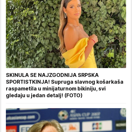
SKINULA SE NAJZGODNIJA SRPSKA
SPORTISTKINJA! Supruga slavnog košarkaša
raspametila u minijaturnom bikiniju, svi
gledaju u jedan detalj! (FOTO)