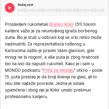
Slušaj vest
Proslavljeni rukometaš
Branko Kokir
(51) tokom
karijere važio je za neumoljivog igrača borbenog
duha. Bio je stub u odbrani koji se vrlo retko može
nadmudriti. Za reprezentativca rođenog u
Karlovcima važilo je pravilo 'idem glavnom, gde
mnogi ne bi nogom', a više puta je zbog hrabrosti
bio na ivici da napusti rukomet. Kako je i sam u
MONDO podkastu "
Priča za medalju
" otkrio - posle
15. puta prestao je da broji šivenja na glavi, ali to
nisu bile najteže povrede. Jedna je ostala
upamćena i zbog nje je Kokir umalo prekinuo
profesionalnu karijeru.