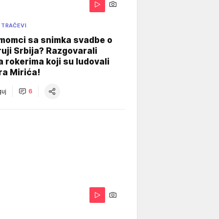
 TRAČEVI
 momci sa snimka svadbe o
uji Srbija? Razgovarali
 rokerima koji su ludovali
ra Mirića!
uj
6