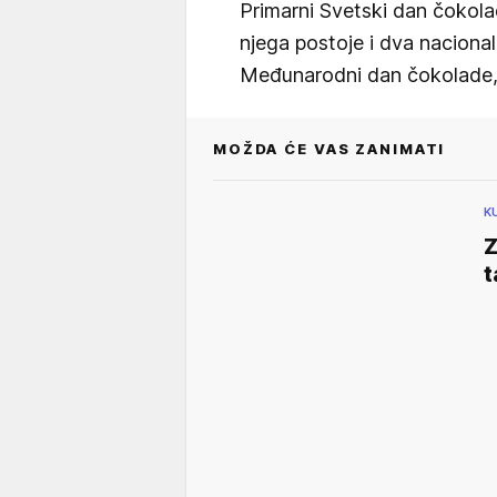
Primarni Svetski dan čokolad
njega postoje i dva nacional
Međunarodni dan čokolade, 
MOŽDA ĆE VAS ZANIMATI
K
Z
t