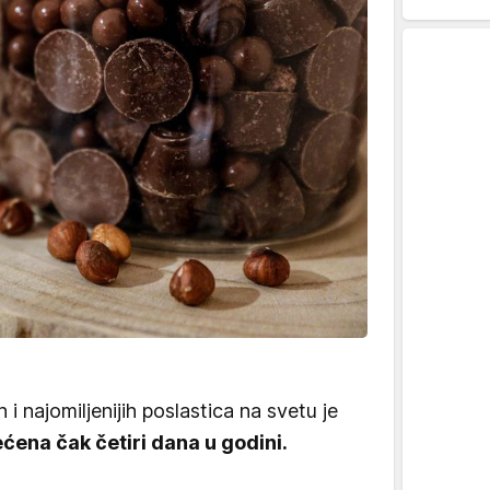
i najomiljenijih poslastica na svetu je
ena čak četiri dana u godini.