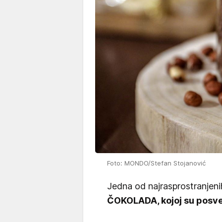
Foto: MONDO/Stefan Stojanović
Jedna od najrasprostranjenih 
ČOKOLADA, kojoj su posveć