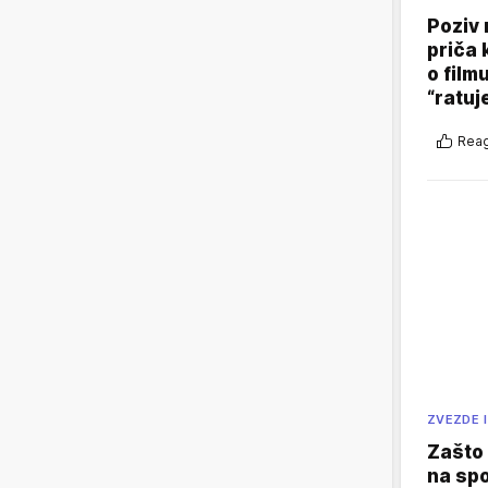
Poziv 
priča 
o film
“ratuj
Reag
ZVEZDE I
Zašto 
na sp