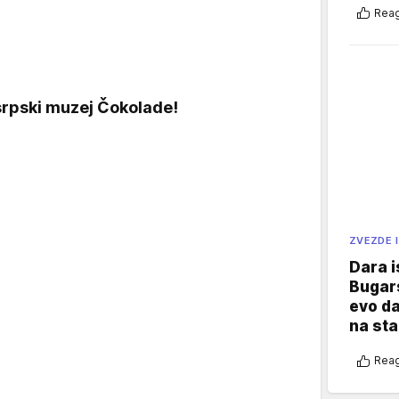
Reag
srpski muzej Čokolade!
ZVEZDE I
Dara i
Bugars
evo da
na sta
Reag