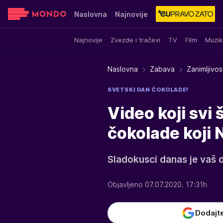
Naslovna
Najnovije
Najnovije
Zvezde i tračevi
TV
Film
Muzik
Sensa
Stvar ukusa
Yumama
Naslovna
Zabava
Zanimljivos
SVETSKI DAN ČOKOLADE!
Video koji svi
čokolade koji
Sladokusci danas je vaš 
Objavljeno 07.07.2020. 17:31h
Dodajt