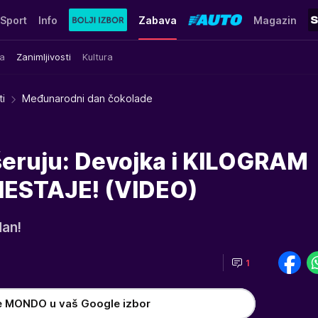
Sport
Info
Zabava
Magazin
a
Zanimljivosti
Kultura
ti
Međunarodni dan čokolade
 šeruju: Devojka i KILOGRAM
 NESTAJE! (VIDEO)
dan!
1
e MONDO u vaš Google izbor