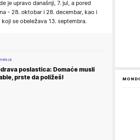
e je upravo današnji, 7. jul, a pored
na - 28. oktobar i 28. decembar, kao i
koji se obeležava 13. septembra.
UHINJA
drava poslastica: Domaće musli
able, prste da poližeš!
MOND