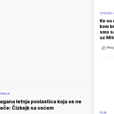
ZVEZDE I
Ko su
kom br
smo sa
uz Mit
Reag
UHINJA
agana letnja poslastica koja se ne
eče: Čizkejk sa voćem
FILM