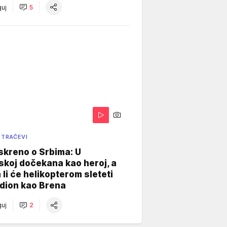
uj
5
 TRAČEVI
skreno o Srbima: U
koj dočekana kao heroj, a
 li će helikopterom sleteti
dion kao Brena
uj
2