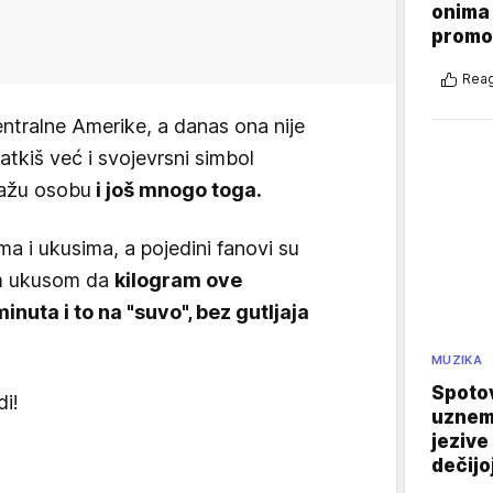
onima 
promo
Reag
ntralne Amerike, a danas ona nije
atkiš već i svojevrsni simbol
ražu osobu
i još mnogo toga.
cima i ukusima, a pojedini fanovi su
im ukusom da
kilogram ove
nuta i to na "suvo", bez gutljaja
MUZIKA
Spotov
i!
uznemi
jezive
dečijo