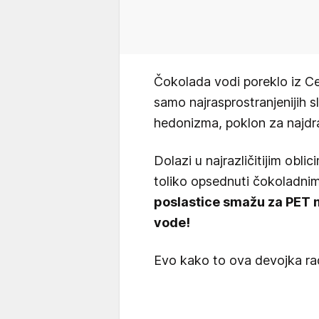
Čokolada vodi poreklo iz Ce
samo najrasprostranjenijih sl
hedonizma, poklon za najd
Dolazi u najrazličitijim obli
toliko opsednuti čokoladn
poslastice smažu za PET mi
vode!
Evo kako to ova devojka rad