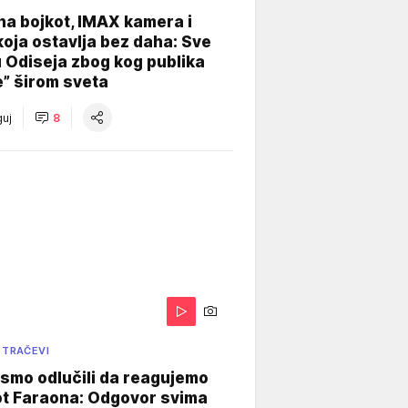
na bojkot, IMAX kamera i
koja ostavlja bez daha: Sve
u Odiseja zbog kog publika
e” širom sveta
uj
8
 TRAČEVI
smo odlučili da reagujemo
ot Faraona: Odgovor svima