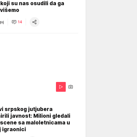
koji su nas osudili da ga
višemo
uj
14
i srpskog jutjubera
rili javnost: Milioni gledali
 scene sa maloletnicama u
j igraonici