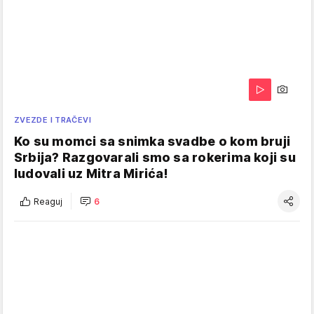
ZVEZDE I TRAČEVI
Ko su momci sa snimka svadbe o kom bruji
Srbija? Razgovarali smo sa rokerima koji su
ludovali uz Mitra Mirića!
Reaguj
6