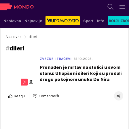
Naslovna
Najnovije
Sport
Info
Naslovna
dileri
#
dileri
ZVEZDE I TRAČEVI
31.10.2025.
Pronađen je mrtav na stolici u svom
stanu: Uhapšeni dileri koji su prodali
drogu pokojnom unuku De Nira
Reaguj
Komentariši