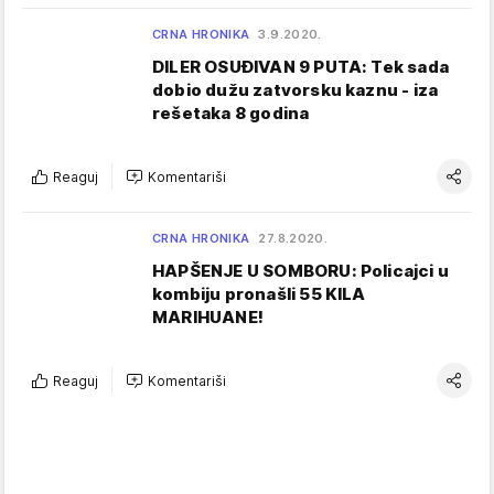
CRNA HRONIKA
3.9.2020.
DILER OSUĐIVAN 9 PUTA: Tek sada
dobio dužu zatvorsku kaznu - iza
rešetaka 8 godina
Reaguj
Komentariši
CRNA HRONIKA
27.8.2020.
HAPŠENJE U SOMBORU: Policajci u
kombiju pronašli 55 KILA
MARIHUANE!
Reaguj
Komentariši