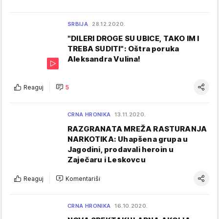
SRBIJA
28.12.2020.
"DILERI DROGE SU UBICE, TAKO IM I
TREBA SUDITI": Oštra poruka
Aleksandra Vulina!
Reaguj
5
CRNA HRONIKA
13.11.2020.
RAZGRANATA MREŽA RASTURANJA
NARKOTIKA: Uhapšena grupa u
Jagodini, prodavali heroin u
Zaječaru i Leskovcu
Reaguj
Komentariši
CRNA HRONIKA
16.10.2020.