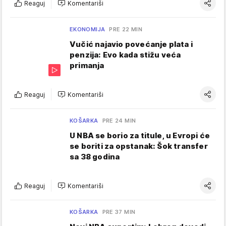
Reaguj
Komentariši
EKONOMIJA
PRE 22 MIN
Vučić najavio povećanje plata i
penzija: Evo kada stižu veća
primanja
Reaguj
Komentariši
KOŠARKA
PRE 24 MIN
U NBA se borio za titule, u Evropi će
se boriti za opstanak: Šok transfer
sa 38 godina
Reaguj
Komentariši
KOŠARKA
PRE 37 MIN