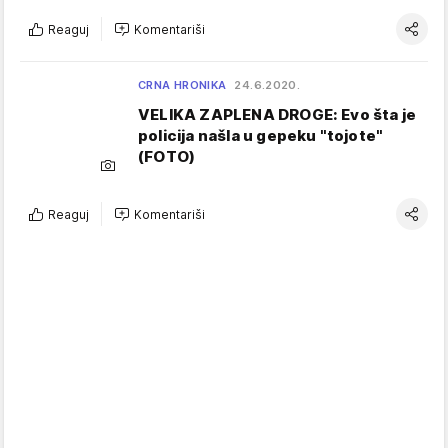
Reaguj
Komentariši
CRNA HRONIKA
24.6.2020.
VELIKA ZAPLENA DROGE: Evo šta je
policija našla u gepeku "tojote"
(FOTO)
Reaguj
Komentariši