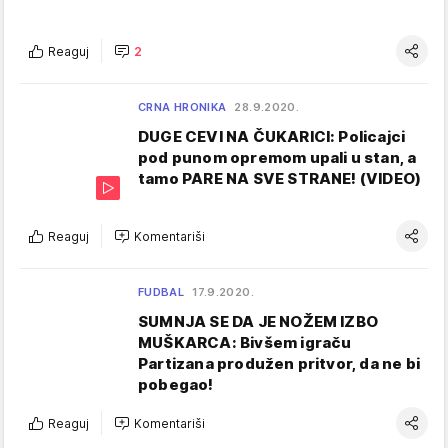
Reaguj
2
CRNA HRONIKA
28.9.2020.
DUGE CEVI NA ČUKARICI: Policajci
pod punom opremom upali u stan, a
tamo PARE NA SVE STRANE! (VIDEO)
Reaguj
Komentariši
FUDBAL
17.9.2020.
SUMNJA SE DA JE NOŽEM IZBO
MUŠKARCA: Bivšem igraču
Partizana produžen pritvor, da ne bi
pobegao!
Reaguj
Komentariši