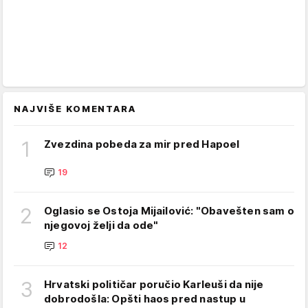
NAJVIŠE KOMENTARA
1
Zvezdina pobeda za mir pred Hapoel
19
2
Oglasio se Ostoja Mijailović: "Obavešten sam o
njegovoj želji da ode"
12
3
Hrvatski političar poručio Karleuši da nije
dobrodošla: Opšti haos pred nastup u