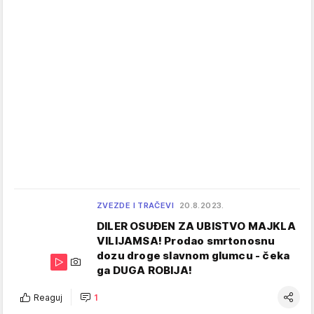
ZVEZDE I TRAČEVI
20.8.2023.
DILER OSUĐEN ZA UBISTVO MAJKLA
VILIJAMSA! Prodao smrtonosnu
dozu droge slavnom glumcu - čeka
ga DUGA ROBIJA!
Reaguj
1