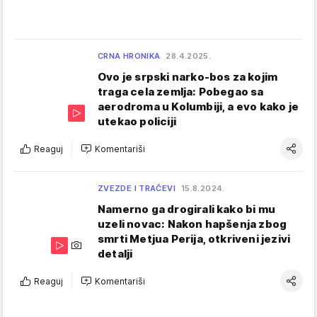
CRNA HRONIKA
28.4.2025.
Ovo je srpski narko-bos za kojim
traga cela zemlja: Pobegao sa
aerodroma u Kolumbiji, a evo kako je
utekao policiji
Reaguj
Komentariši
ZVEZDE I TRAČEVI
15.8.2024.
Namerno ga drogirali kako bi mu
uzeli novac: Nakon hapšenja zbog
smrti Metjua Perija, otkriveni jezivi
detalji
Reaguj
Komentariši