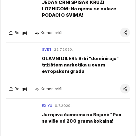
JEDAN CRNI SPISAK KRUŽI
LOZNICOM: Na njemu se nalaze
PODACI O SVIMA!
Reaguj
Komentariši
SVET
22.7.2020.
GLAVNI DILERI: Srbi "dominiraju"
tržištem narkotika u ovom
evropskom gradu
Reaguj
Komentariši
EX YU
8.7.2020.
Jurnjava čamcima na Bojani: "Pao"
sa više od 200 grama kokaina!