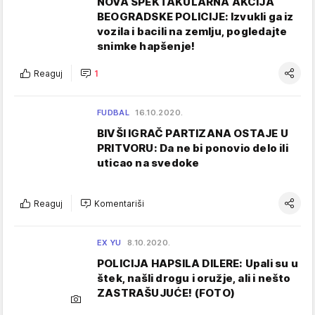
NOVA SPEKTAKULARNA AKCIJA
BEOGRADSKE POLICIJE: Izvukli ga iz
vozila i bacili na zemlju, pogledajte
snimke hapšenje!
Reaguj
1
FUDBAL
16.10.2020.
BIVŠI IGRAČ PARTIZANA OSTAJE U
PRITVORU: Da ne bi ponovio delo ili
uticao na svedoke
Reaguj
Komentariši
EX YU
8.10.2020.
POLICIJA HAPSILA DILERE: Upali su u
štek, našli drogu i oružje, ali i nešto
ZASTRAŠUJUĆE! (FOTO)