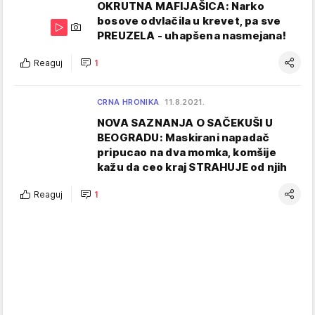
OKRUTNA MAFIJAŠICA: Narko
bosove odvlačila u krevet, pa sve
PREUZELA - uhapšena nasmejana!
Reaguj
1
CRNA HRONIKA
11.8.2021.
NOVA SAZNANJA O SAČEKUŠI U
BEOGRADU: Maskirani napadač
pripucao na dva momka, komšije
kažu da ceo kraj STRAHUJE od njih
Reaguj
1