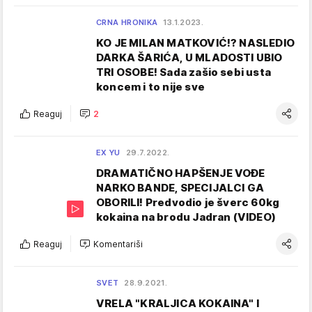
CRNA HRONIKA
13.1.2023.
KO JE MILAN MATKOVIĆ!? NASLEDIO
DARKA ŠARIĆA, U MLADOSTI UBIO
TRI OSOBE! Sada zašio sebi usta
koncem i to nije sve
Reaguj
2
EX YU
29.7.2022.
DRAMATIČNO HAPŠENJE VOĐE
NARKO BANDE, SPECIJALCI GA
OBORILI! Predvodio je šverc 60kg
kokaina na brodu Jadran (VIDEO)
Reaguj
Komentariši
SVET
28.9.2021.
VRELA "KRALJICA KOKAINA" I