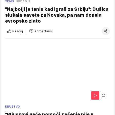
TENIS
PRE 20 H
"Najbolji je tenis kad igraš za Srbiju": Dušica
slušala savete za Novaka, pa nam donela
evropsko zlato
Reaguj
Komentariši
DRUŠTVO
"Pljuskovi neće pomoći, rešenje nije u