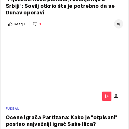
Srbiji": Sovilj otkrio šta je potrebno da se
Dunav oporavi
Reaguj
3
FUDBAL
Ocene igrača Partizana: Kako je "otpisani"
postao najvažniji igrač Saše Ilića?