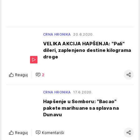
CRNA HRONIKA
20.6.2020.
VELIKA AKCIJA HAPŠENJA: "Pali"
dileri, zaplenjeno destine kilograma
droge
Reaguj
2
CRNA HRONIKA
17.6.2020.
Hapšenje u Somboru: "Bacao"
pakete marihuane sa splava na
Dunavu
Reaguj
Komentariši