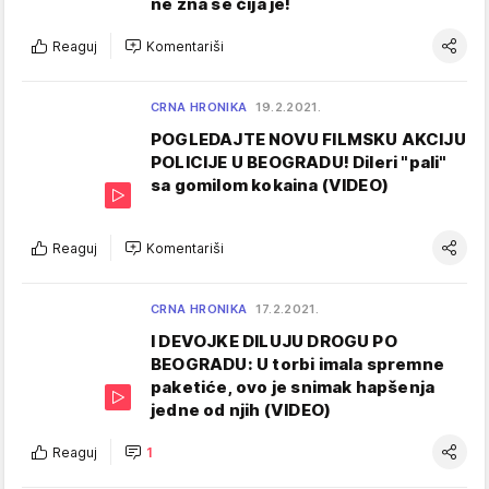
ne zna se čija je!
Reaguj
Komentariši
CRNA HRONIKA
19.2.2021.
POGLEDAJTE NOVU FILMSKU AKCIJU
POLICIJE U BEOGRADU! Dileri "pali"
sa gomilom kokaina (VIDEO)
Reaguj
Komentariši
CRNA HRONIKA
17.2.2021.
I DEVOJKE DILUJU DROGU PO
BEOGRADU: U torbi imala spremne
paketiće, ovo je snimak hapšenja
jedne od njih (VIDEO)
Reaguj
1