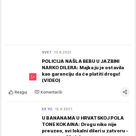
SVET
13.6.2021.
POLICIJA NAŠLA BEBU U JAZBINI
NARKO DILERA: Majka ju je ostavila
kao garanciju da će platiti drogu!
(VIDEO)
Reaguj
Komentariši
EX YU
13.4.2021.
U BANANAMA U HRVATSKOJ POLA
TONE KOKAINA: Drogu niko nije
preuzeo, svi lokalni dileri u zatvoru -