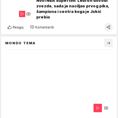
Novi NBA supertim: Lebron dovodi
zvezde, sada je naciljao prvog pika,
šampiona i centra koga je Jokić
prebio
Reaguj
Komentariši
MONDO TEMA