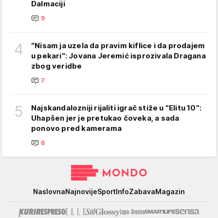
Dalmaciji
9
4
"Nisam ja uzela da pravim kiflice i da prodajem
u pekari": Jovana Jeremić isprozivala Dragana
zbog veridbe
7
5
Najskandalozniji rijaliti igrač stiže u "Elitu 10":
Uhapšen jer je pretukao čoveka, a sada
ponovo pred kamerama
6
Mondo
Naslovna
Najnovije
Sport
Info
Zabava
Magazin