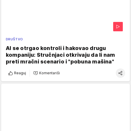
DRUŠTVO
AI se otrgao kontroli i hakovao drugu
kompaniju: Stručnjaci otkrivaju da li nam
preti mračni scenario i "pobuna mašina"
Reaguj
Komentariši