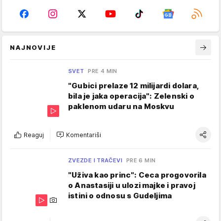
NAJNOVIJE
SVET
PRE 4 MIN
"Gubici prelaze 12 milijardi dolara,
bila je jaka operacija": Zelenski o
paklenom udaru na Moskvu
Reaguj
Komentariši
ZVEZDE I TRAČEVI
PRE 6 MIN
"Uživa kao princ": Ceca progovorila
o Anastasiji u ulozi majke i pravoj
istini o odnosu s Gudeljima