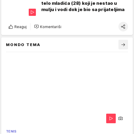
telo mladića (28) koji je nestao u
mulju i vodi dok je bio sa prijateljima
Reaguj
Komentariši
MONDO TEMA
TENIS