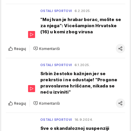
OSTALI SPORTOVI
6.2.2025.
"Moj Ivan je hrabar borac, molite se
za njega": Vicešampion Hrvatske
(16) u komi zbog virusa
Reaguj
Komentariši
OSTALI SPORTOVI
6.1.2025.
Srbin žestoko kažnjen jer se
prekrstio i ne odustaje! "Progone
pravoslavne hrišćane, nikada se
neću izviniti"
Reaguj
Komentariši
OSTALI SPORTOVI
16.9.2024.
Sve o skandaloznoj suspenziji