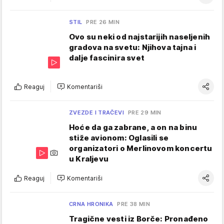
STIL
PRE 26 MIN
Ovo su neki od najstarijih naseljenih
gradova na svetu: Njihova tajna i
dalje fascinira svet
Reaguj
Komentariši
ZVEZDE I TRAČEVI
PRE 29 MIN
Hoće da ga zabrane, a on na binu
stiže avionom: Oglasili se
organizatori o Merlinovom koncertu
u Kraljevu
Reaguj
Komentariši
CRNA HRONIKA
PRE 38 MIN
Tragične vesti iz Borče: Pronađeno