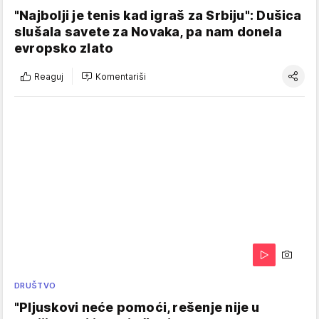
"Najbolji je tenis kad igraš za Srbiju": Dušica
slušala savete za Novaka, pa nam donela
evropsko zlato
Reaguj
Komentariši
DRUŠTVO
"Pljuskovi neće pomoći, rešenje nije u