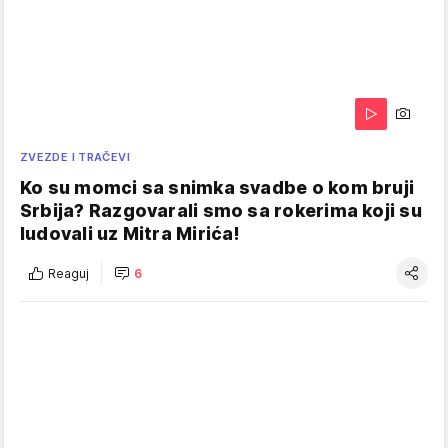
ZVEZDE I TRAČEVI
Ko su momci sa snimka svadbe o kom bruji
Srbija? Razgovarali smo sa rokerima koji su
ludovali uz Mitra Mirića!
Reaguj
6