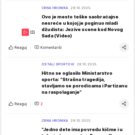
CRNA HRONIKA
29.10.2025.
Ovo je mesto teške saobraćajne
nesreće u kojoj je poginuo mladi
džudista: Jezive scene kod Novog
Sada (Video)
Reaguj
Komentariši
OSTALI SPORTOVI
29.10.2025.
Hitno se oglasilo Ministarstvo
sporta: "Strašna tragedija,
stavljamo se porodicama i Partizanu
na raspolaganje"
Reaguj
2
CRNA HRONIKA
29.10.2025.
"Jedno dete ima povredu kičme i u