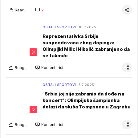
Reaguj
2
OSTALI SPORTOVI
10.7.2025.
Reprezentativka Srbije
suspendovana zbog dopinga:
Olimpijki Milici Nikolić zabranjeno da
se takmiči
Reaguj
Komentariši
OSTALI SPORTOVI
5.7.2025.
"Srbin joj nije zabranio da dođe na
koncert": Olimpijska šampionka
dolazi da sluša Tompsona u Zagrebu
Reaguj
Komentariši