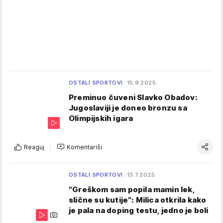
OSTALI SPORTOVI
15.9.2025.
Preminuo čuveni Slavko Obadov:
Jugoslaviji je doneo bronzu sa
Olimpijskih igara
Reaguj
Komentariši
OSTALI SPORTOVI
13.7.2025.
"Greškom sam popila mamin lek,
slične su kutije": Milica otkrila kako
je pala na doping testu, jedno je boli