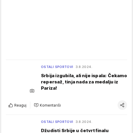
OSTALI SPORTOVI
3.8.2024.
Srbija izgubila, ali nije ispala: Čekamo
repersaž, tinja nada za medalju iz
Pariza!
Reaguj
Komentariši
OSTALI SPORTOVI
3.8.2024.
Džudisti Srbije u četvrtfinalu