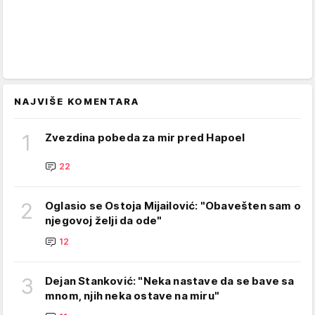
NAJVIŠE KOMENTARA
1
Zvezdina pobeda za mir pred Hapoel
22
2
Oglasio se Ostoja Mijailović: "Obavešten sam o
njegovoj želji da ode"
12
3
Dejan Stanković: "Neka nastave da se bave sa
mnom, njih neka ostave na miru"