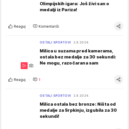
Olimpijskih igara: Još živi san o
medalji iz Pariza!
Reaguj
Komentariši
OSTALI SPORTOVI
2.8.2024.
Milica u suzama pred kamerama,
ostala bez medalje za 30 sekundi:
Ne mogu, razočarana sam
Reaguj
1
OSTALI SPORTOVI
2.8.2024.
Milica ostala bez bronze: Ništa od
medalje za Srpkinju, izgubila za 30
sekundi!