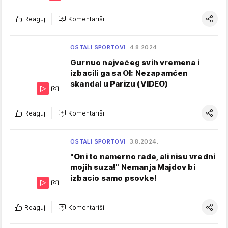
Reaguj
Komentariši
OSTALI SPORTOVI
4.8.2024.
Gurnuo najvećeg svih vremena i
izbacili ga sa OI: Nezapamćen
skandal u Parizu (VIDEO)
Reaguj
Komentariši
OSTALI SPORTOVI
3.8.2024.
"Oni to namerno rade, ali nisu vredni
mojih suza!" Nemanja Majdov bi
izbacio samo psovke!
Reaguj
Komentariši