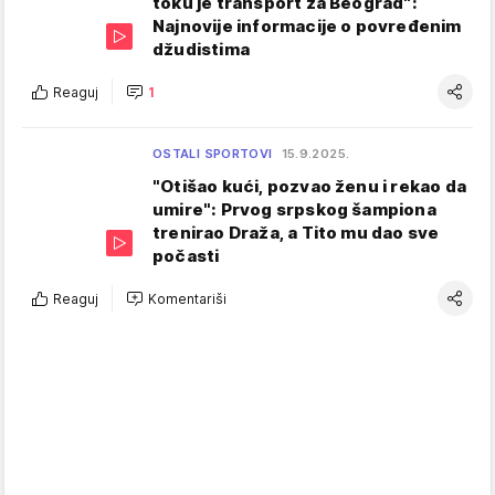
toku je transport za Beograd":
Najnovije informacije o povređenim
džudistima
Reaguj
1
OSTALI SPORTOVI
15.9.2025.
"Otišao kući, pozvao ženu i rekao da
umire": Prvog srpskog šampiona
trenirao Draža, a Tito mu dao sve
počasti
Reaguj
Komentariši