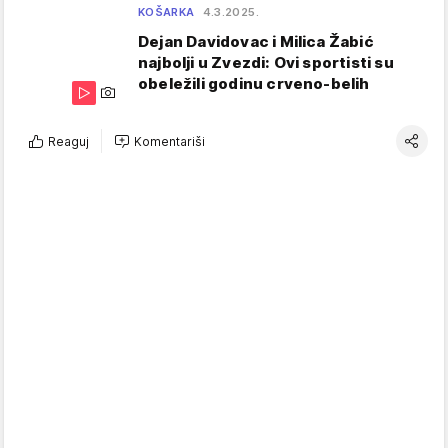
KOŠARKA
4.3.2025.
Dejan Davidovac i Milica Žabić
najbolji u Zvezdi: Ovi sportisti su
obeležili godinu crveno-belih
Reaguj
Komentariši