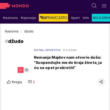
Naslovna
Najnovije
Sport
Info
Naslovna
džudo
#
džudo
OSTALI SPORTOVI
11.5.2026.
Nemanja Majdov nam otvorio dušu:
"Suspendujte me do kraja života, ja
ću se opet prekrstiti"
Reaguj
2