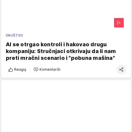
DRUŠTVO
AI se otrgao kontroli i hakovao drugu
kompaniju: Stručnjaci otkrivaju da li nam
preti mračni scenario i "pobuna mašina"
Reaguj
Komentariši