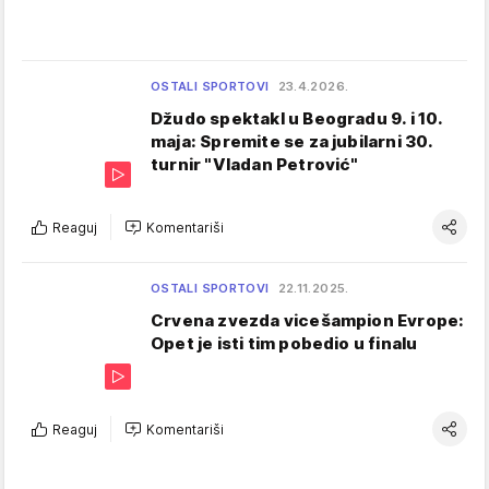
OSTALI SPORTOVI
23.4.2026.
Džudo spektakl u Beogradu 9. i 10.
maja: Spremite se za jubilarni 30.
turnir "Vladan Petrović"
Reaguj
Komentariši
OSTALI SPORTOVI
22.11.2025.
Crvena zvezda vicešampion Evrope:
Opet je isti tim pobedio u finalu
Reaguj
Komentariši