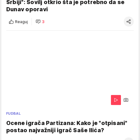
Srbiji": Sovilj otkrio šta je potrebno da se
Dunav oporavi
Reaguj
3
FUDBAL
Ocene igrača Partizana: Kako je "otpisani"
postao najvažniji igrač Saše Ilića?