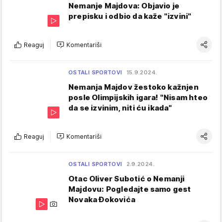
Nemanje Majdova: Objavio je
prepisku i odbio da kaže "izvini"
Reaguj
Komentariši
OSTALI SPORTOVI
15.9.2024.
Nemanja Majdov žestoko kažnjen
posle Olimpijskih igara! "Nisam hteo
da se izvinim, niti ću ikada"
Reaguj
Komentariši
OSTALI SPORTOVI
2.9.2024.
Otac Oliver Subotić o Nemanji
Majdovu: Pogledajte samo gest
Novaka Đokovića