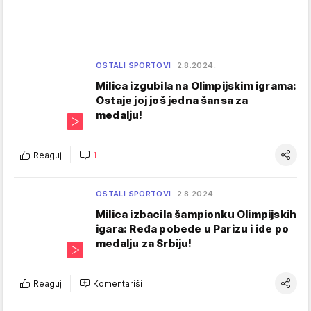
OSTALI SPORTOVI
2.8.2024.
Milica izgubila na Olimpijskim igrama:
Ostaje joj još jedna šansa za
medalju!
Reaguj
1
OSTALI SPORTOVI
2.8.2024.
Milica izbacila šampionku Olimpijskih
igara: Ređa pobede u Parizu i ide po
medalju za Srbiju!
Reaguj
Komentariši