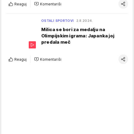
Reaguj
Komentariši
OSTALI SPORTOVI
2.8.2024.
Milica se bori za medalju na
Olimpijskim igrama: Japanka joj
predala meč
Reaguj
Komentariši