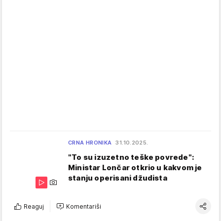
CRNA HRONIKA
31.10.2025.
"To su izuzetno teške povrede":
Ministar Lončar otkrio u kakvom je
stanju operisani džudista
Reaguj
Komentariši