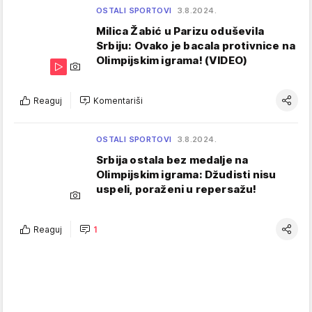
OSTALI SPORTOVI
3.8.2024.
Milica Žabić u Parizu oduševila
Srbiju: Ovako je bacala protivnice na
Olimpijskim igrama! (VIDEO)
Reaguj
Komentariši
OSTALI SPORTOVI
3.8.2024.
Srbija ostala bez medalje na
Olimpijskim igrama: Džudisti nisu
uspeli, poraženi u repersažu!
Reaguj
1