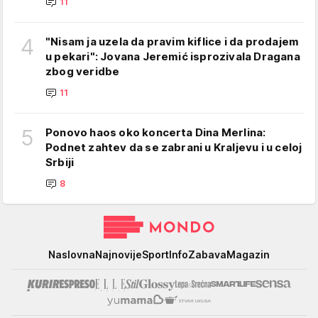
11
4
"Nisam ja uzela da pravim kiflice i da prodajem
u pekari": Jovana Jeremić isprozivala Dragana
zbog veridbe
11
5
Ponovo haos oko koncerta Dina Merlina:
Podnet zahtev da se zabrani u Kraljevu i u celoj
Srbiji
8
Mondo
Naslovna
Najnovije
Sport
Info
Zabava
Magazin