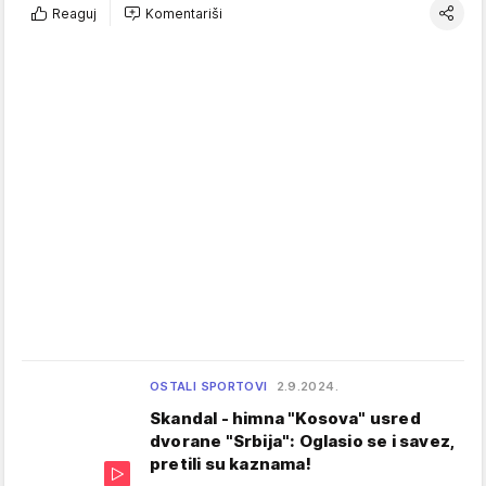
Reaguj
Komentariši
OSTALI SPORTOVI
2.9.2024.
Skandal - himna "Kosova" usred
dvorane "Srbija": Oglasio se i savez,
pretili su kaznama!