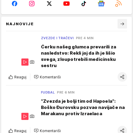
NAJNOVIJE
ZVEZDE I TRAČEVI
PRE 4 MIN
Ćerku našeg glumca prevarili za
nasledstvo: Rekli joj da ih je lišio
svega, zloupotrebili medicinsku
sestru
Reaguj
Komentariši
FUDBAL
PRE 6 MIN
"Zvezda je bolji tim od Hapoela":
Boško Đurovsku pozvao navijače na
Marakanu protiv Izraelaca
Reaguj
Komentariši