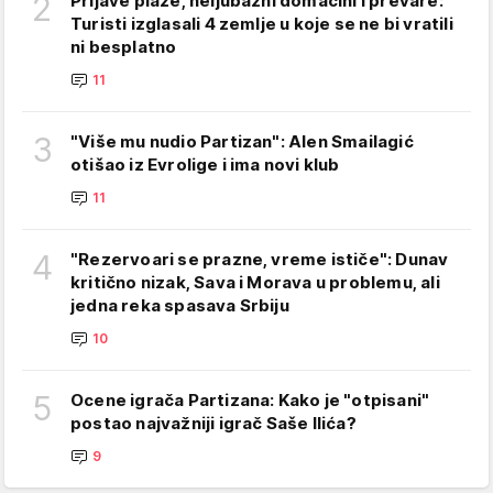
2
Prljave plaže, neljubazni domaćini i prevare:
Turisti izglasali 4 zemlje u koje se ne bi vratili
ni besplatno
11
3
"Više mu nudio Partizan": Alen Smailagić
otišao iz Evrolige i ima novi klub
11
4
"Rezervoari se prazne, vreme ističe": Dunav
kritično nizak, Sava i Morava u problemu, ali
jedna reka spasava Srbiju
10
5
Ocene igrača Partizana: Kako je "otpisani"
postao najvažniji igrač Saše Ilića?
9