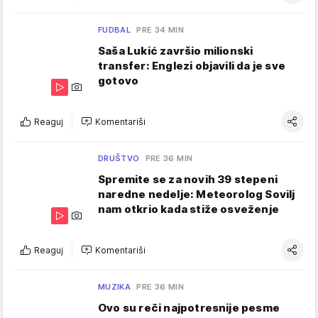
FUDBAL
PRE 34 MIN
Saša Lukić završio milionski
transfer: Englezi objavili da je sve
gotovo
Reaguj
Komentariši
DRUŠTVO
PRE 36 MIN
Spremite se za novih 39 stepeni
naredne nedelje: Meteorolog Sovilj
nam otkrio kada stiže osveženje
Reaguj
Komentariši
MUZIKA
PRE 36 MIN
Ovo su reči najpotresnije pesme