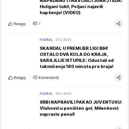
NAPADANUTI NAVIJAČI JUNAJTEDA:
Huligani tukli, Poljaci najavili
hapšenja! (VIDEO)
Reaguj
1
FUDBAL
21.5.2021.
SKANDAL U PREMIJER LIGI BIH!
OSTALO DVA KOLA DO KRAJA,
SARAJLIJE ISTUPILE: Odustali od
takmičenja 180 minuta pre kraja!
Reaguj
Komentariši
FUDBAL
16.5.2021.
SRBI NAPRAVILI PAKAO JUVENTUSU:
Vlahoviću poništen gol, Milenković
napravio penal!