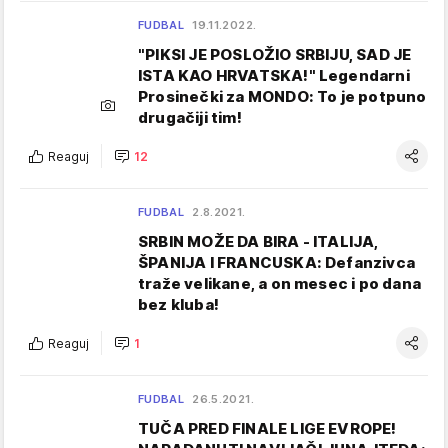
FUDBAL
19.11.2022.
"PIKSI JE POSLOŽIO SRBIJU, SAD JE
ISTA KAO HRVATSKA!" Legendarni
Prosinečki za MONDO: To je potpuno
drugačiji tim!
Reaguj
12
FUDBAL
2.8.2021.
SRBIN MOŽE DA BIRA - ITALIJA,
ŠPANIJA I FRANCUSKA: Defanzivca
traže velikane, a on mesec i po dana
bez kluba!
Reaguj
1
FUDBAL
26.5.2021.
TUČA PRED FINALE LIGE EVROPE!