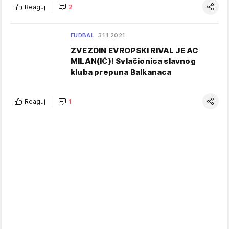
Reaguj
2
FUDBAL
31.1.2021.
ZVEZDIN EVROPSKI RIVAL JE AC
MILAN(IĆ)! Svlačionica slavnog
kluba prepuna Balkanaca
Reaguj
1