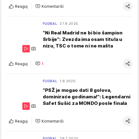
Reaguj
Komentariši
FUDBAL
27.9.2025.
"Ni Real Madrid ne bi bio šampion
Srbije": Zvezda ima osam titula u
nizu, TSC o tome ni ne mašta
Reaguj
1
FUDBAL
1.6.2025.
"PSŽ je mogao dati 8 golova,
dominiraće godinama!": Legendarni
Safet Sušić za MONDO posle finala
Reaguj
Komentariši
FUDBAL
29.7.2023.