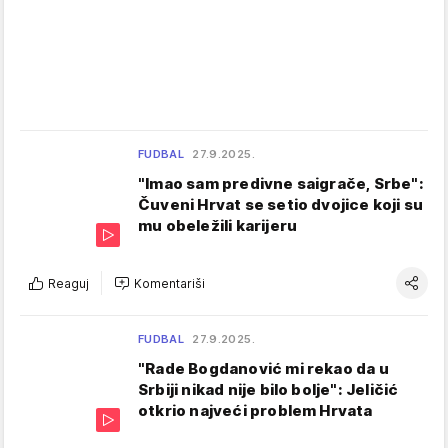
FUDBAL
27.9.2025.
"Imao sam predivne saigrače, Srbe":
Čuveni Hrvat se setio dvojice koji su
mu obeležili karijeru
Reaguj
Komentariši
FUDBAL
27.9.2025.
"Rade Bogdanović mi rekao da u
Srbiji nikad nije bilo bolje": Jeličić
otkrio najveći problem Hrvata