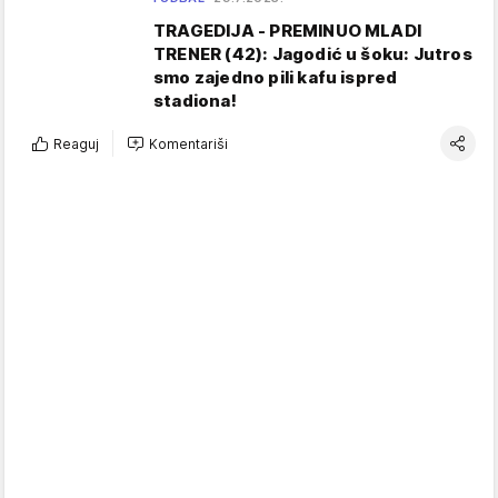
TRAGEDIJA - PREMINUO MLADI
TRENER (42): Jagodić u šoku: Jutros
smo zajedno pili kafu ispred
stadiona!
Reaguj
Komentariši