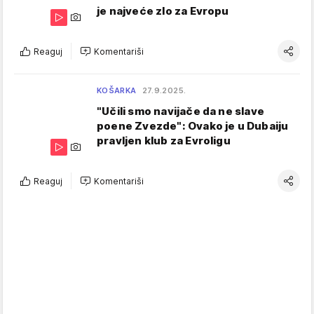
je najveće zlo za Evropu
Reaguj
Komentariši
KOŠARKA
27.9.2025.
"Učili smo navijače da ne slave
poene Zvezde": Ovako je u Dubaiju
pravljen klub za Evroligu
Reaguj
Komentariši