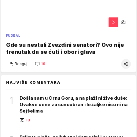
FUDBAL
Gde su nestali Zvezdini senatori? Ovo nije
trenutak da se ćuti i obori glava
Reaguj
19
NAJVIŠE KOMENTARA
1
Došla sam u Crnu Goru, a na plaži ni žive duše:
Ovakve cene za suncobran i ležaljke nisu ni na
Sejšelima
13