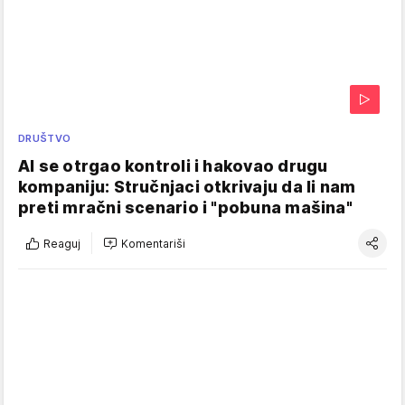
DRUŠTVO
AI se otrgao kontroli i hakovao drugu
kompaniju: Stručnjaci otkrivaju da li nam
preti mračni scenario i "pobuna mašina"
Reaguj
Komentariši