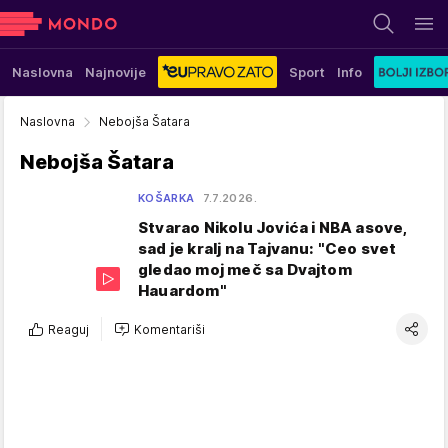
Naslovna
Najnovije
Sport
Info
Naslovna
Nebojša Šatara
Nebojša Šatara
KOŠARKA
7.7.2026.
Stvarao Nikolu Jovića i NBA asove,
sad je kralj na Tajvanu: "Ceo svet
gledao moj meč sa Dvajtom
Hauardom"
Reaguj
Komentariši