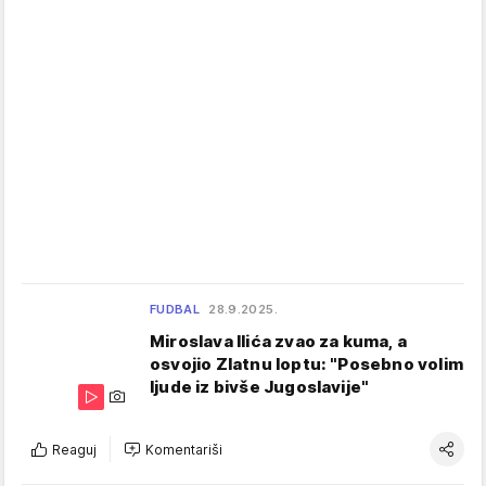
FUDBAL
28.9.2025.
Miroslava Ilića zvao za kuma, a
osvojio Zlatnu loptu: "Posebno volim
ljude iz bivše Jugoslavije"
Reaguj
Komentariši