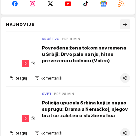
NAJNOVIJE
DRUŠTVO
PRE 4 MIN
Povređena žena tokom nevremena
u Srbiji: Drvo palo na nju, hitno
prevezena u bolnicu (Video)
Reaguj
Komentariši
SVET
PRE 28 MIN
Policija upucala Srbina koji je napao
suprugu: Drama u Nemačkoj, njegov
brat se zaleteo u službena lica
Reaguj
Komentariši