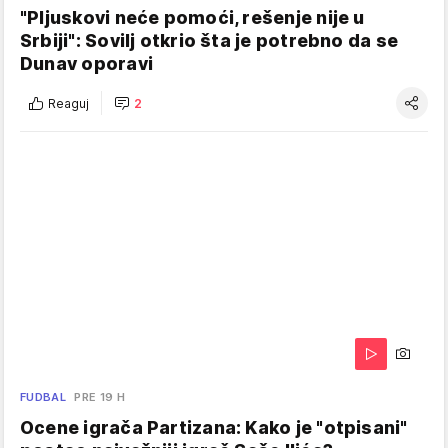
"Pljuskovi neće pomoći, rešenje nije u
Srbiji": Sovilj otkrio šta je potrebno da se
Dunav oporavi
Reaguj
2
FUDBAL
PRE 19 H
Ocene igrača Partizana: Kako je "otpisani"