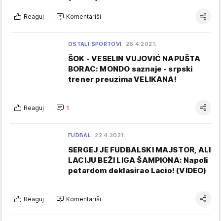
Reaguj
Komentariši
OSTALI SPORTOVI
26.4.2021.
ŠOK - VESELIN VUJOVIĆ NAPUŠTA
BORAC: MONDO saznaje - srpski
trener preuzima VELIKANA!
Reaguj
1
FUDBAL
22.4.2021.
SERGEJ JE FUDBALSKI MAJSTOR, ALI
LACIJU BEŽI LIGA ŠAMPIONA: Napoli
petardom deklasirao Lacio! (VIDEO)
Reaguj
Komentariši