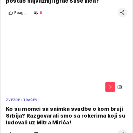
postao najvažniji igrač Saše Ilića?
Reaguj
9
ZVEZDE I TRAČEVI
Ko su momci sa snimka svadbe o kom bruji
Srbija? Razgovarali smo sa rokerima koji su
ludovali uz Mitra Mirića!