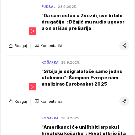
FUDBAL
28.9.2025.
"Da sam ostao u Zvezdi, sve bi bilo
drugačije": Džajić mu nudio ugovor,
a on otišao pre Barija
Reaguj
Komentariši
KOŠARKA
28.9.2025.
"Srbija je odigrala loše samo jednu
utakmicu": Šampion Evrope nam
analizirao Eurobasket 2025
Reaguj
Komentariši
KOŠARKA
28.9.2025.
"Amerikanci će uništititi srpsku i
hrvatsku košarku": Hrvat otkrio šta