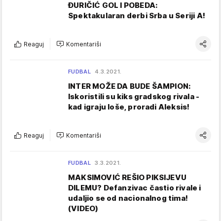
ĐURIČIĆ GOL I POBEDA:
Spektakularan derbi Srba u Seriji A!
Reaguj
Komentariši
FUDBAL
4.3.2021.
INTER MOŽE DA BUDE ŠAMPION:
Iskoristili su kiks gradskog rivala -
kad igraju loše, proradi Aleksis!
Reaguj
Komentariši
FUDBAL
3.3.2021.
MAKSIMOVIĆ REŠIO PIKSIJEVU
DILEMU? Defanzivac častio rivale i
udaljio se od nacionalnog tima!
(VIDEO)