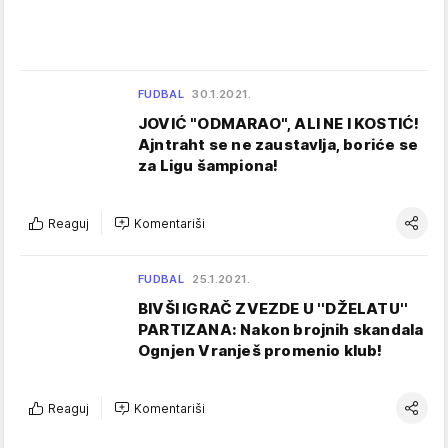
FUDBAL
30.1.2021.
JOVIĆ "ODMARAO", ALI NE I KOSTIĆ!
Ajntraht se ne zaustavlja, boriće se
za Ligu šampiona!
Reaguj
Komentariši
FUDBAL
25.1.2021.
BIVŠI IGRAČ ZVEZDE U ''DŽELATU''
PARTIZANA: Nakon brojnih skandala
Ognjen Vranješ promenio klub!
Reaguj
Komentariši