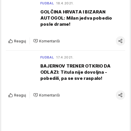
FUDBAL
18.4.2021.
GOLČINA HRVATA I BIZARAN
AUTOGOL: Milan jedva pobedio
posle drame!
Reaguj
Komentariši
FUDBAL
17.4.2021.
BAJERNOV TRENER OTKRIO DA
ODLAZI: Titula nije dovoljna -
pobedili, pa se sve raspalo!
Reaguj
Komentariši