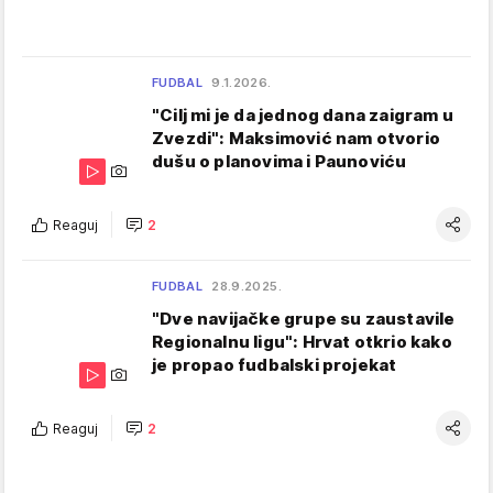
FUDBAL
9.1.2026.
"Cilj mi je da jednog dana zaigram u
Zvezdi": Maksimović nam otvorio
dušu o planovima i Paunoviću
Reaguj
2
FUDBAL
28.9.2025.
"Dve navijačke grupe su zaustavile
Regionalnu ligu": Hrvat otkrio kako
je propao fudbalski projekat
Reaguj
2