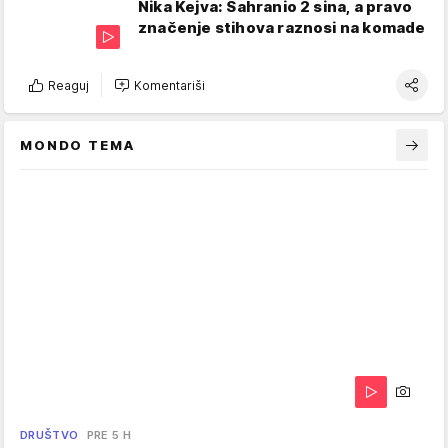
Nika Kejva: Sahranio 2 sina, a pravo
značenje stihova raznosi na komade
Reaguj
Komentariši
MONDO TEMA
DRUŠTVO
PRE 5 H