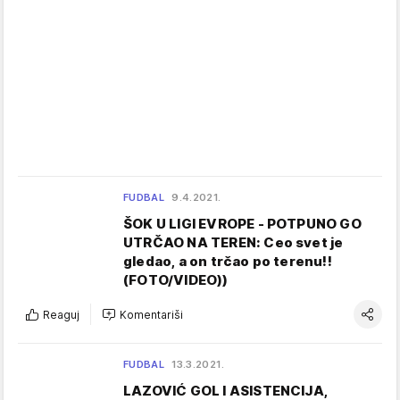
FUDBAL
9.4.2021.
ŠOK U LIGI EVROPE - POTPUNO GO
UTRČAO NA TEREN: Ceo svet je
gledao, a on trčao po terenu!!
(FOTO/VIDEO))
Reaguj
Komentariši
FUDBAL
13.3.2021.
LAZOVIĆ GOL I ASISTENCIJA,