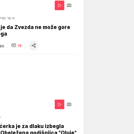
PRE 16 H
 je da Zvezda ne može gore
oga
uj
16
O
ćerka je za dlaku izbegla
 Obeležena godišnjica "Oluje"