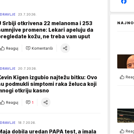
DRAVLJE
23.7.2026.
U Srbiji otkrivena 22 melanoma i 253
NAJNO
sumnjive promene: Lekari apeluju da
pregledate kožu, ne treba vam uput
Reaguj
Komentariši
DRAVLJE
20.7.2026.
Kevin Kigen izgubio najtežu bitku: Ovo
Reag
su podmukli simptomi raka želuca koji
mnogi otkriju kasno
Reaguj
1
DRAVLJE
18.7.2026.
Maja dobila uredan PAPA test, a imala
Reag