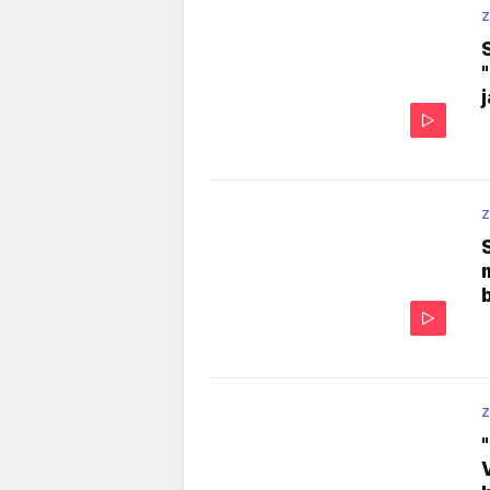
Z
Z
Z