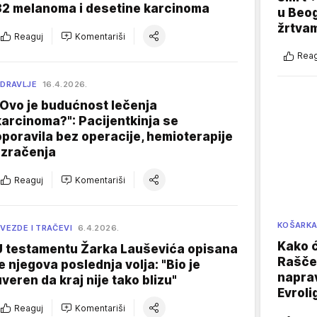
32 melanoma i desetine karcinoma
u Beog
žrtva
Reaguj
Komentariši
Reag
DRAVLJE
16.4.2026.
"Ovo je budućnost lečenja
karcinoma?": Pacijentkinja se
oporavila bez operacije, hemioterapije
i zračenja
Reaguj
Komentariši
KOŠARK
VEZDE I TRAČEVI
6.4.2026.
Kako ć
U testamentu Žarka Lauševića opisana
Raščer
je njegova poslednja volja: "Bio je
naprav
uveren da kraj nije tako blizu"
Evroli
Reaguj
Komentariši