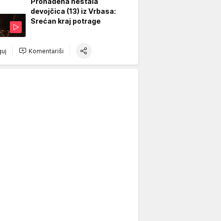
Pronađena nestala
devojčica (13) iz Vrbasa:
Srećan kraj potrage
uj
Komentariši