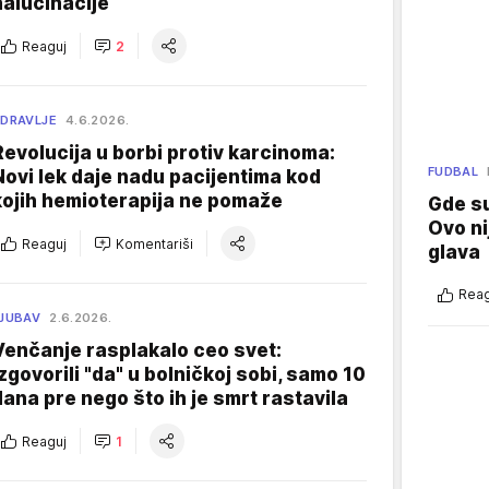
halucinacije
Reaguj
2
DRAVLJE
4.6.2026.
Revolucija u borbi protiv karcinoma:
FUDBAL
Novi lek daje nadu pacijentima kod
kojih hemioterapija ne pomaže
Gde su
Ovo ni
Reaguj
Komentariši
glava
Reag
JUBAV
2.6.2026.
Venčanje rasplakalo ceo svet:
Izgovorili "da" u bolničkoj sobi, samo 10
dana pre nego što ih je smrt rastavila
Reaguj
1