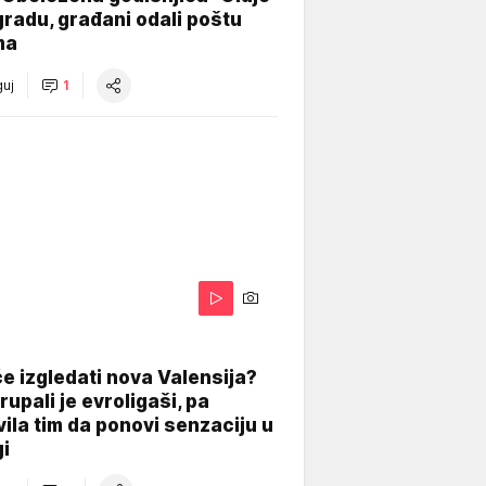
radu, građani odali poštu
ma
uj
1
A
e izgledati nova Valensija?
upali je evroligaši, pa
ila tim da ponovi senzaciju u
gi