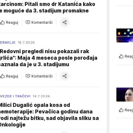
karcinom: Pitali smo dr Katanića kako
je moguće da 3. stadijum promakne
Reaguj
Komentariši
DRAVLJE
18.7.2026.
"Redovni pregledi nisu pokazali rak
Reag
grlića": Maja 4 meseca posle porođaja
saznala da je u 3. stadijumu
Reaguj
Komentariši
VEZDE I TRAČEVI
14.7.2026.
Milici Dugalić opala kosa od
Reag
hemoterapije: Pevačica godinu dana
vodi najtežu bitku, sad objavila sliku sa
Onkologije