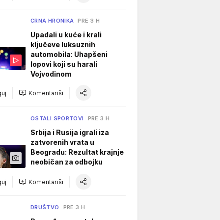
CRNA HRONIKA
PRE 3 H
Upadali u kuće i krali
ključeve luksuznih
automobila: Uhapšeni
lopovi koji su harali
Vojvodinom
uj
Komentariši
OSTALI SPORTOVI
PRE 3 H
Srbija i Rusija igrali iza
zatvorenih vrata u
Beogradu: Rezultat krajnje
neobičan za odbojku
uj
Komentariši
DRUŠTVO
PRE 3 H