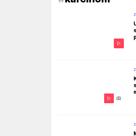
Z
Z
Z