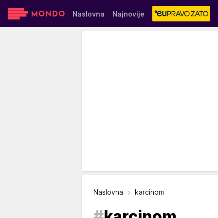
Naslovna
Najnovije
Sensa
Stvar ukusa
Yumama
Naslovna
karcinom
#
karcinom