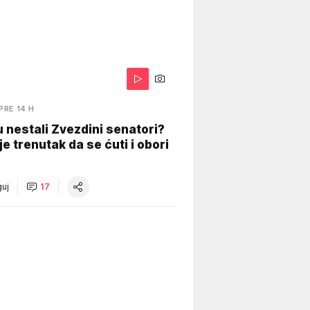
PRE 14 H
 nestali Zvezdini senatori?
je trenutak da se ćuti i obori
uj
17