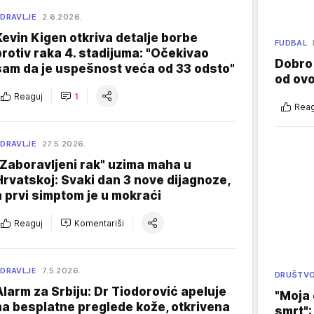
DRAVLJE
2.6.2026.
Kevin Kigen otkriva detalje borbe
FUDBAL
protiv raka 4. stadijuma: "Očekivao
Dobro
sam da je uspešnost veća od 33 odsto"
od ov
Reaguj
1
Reag
DRAVLJE
27.5.2026.
"Zaboravljeni rak" uzima maha u
Hrvatskoj: Svaki dan 3 nove dijagnoze,
a prvi simptom je u mokraći
Reaguj
Komentariši
DRAVLJE
7.5.2026.
DRUŠTV
Alarm za Srbiju: Dr Tiodorović apeluje
"Moja 
na besplatne preglede kože, otkrivena
smrt":