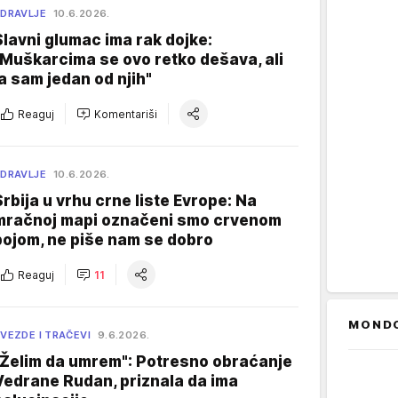
DRAVLJE
10.6.2026.
Slavni glumac ima rak dojke:
"Muškarcima se ovo retko dešava, ali
ja sam jedan od njih"
Reaguj
Komentariši
DRAVLJE
10.6.2026.
Srbija u vrhu crne liste Evrope: Na
mračnoj mapi označeni smo crvenom
bojom, ne piše nam se dobro
Reaguj
11
MOND
VEZDE I TRAČEVI
9.6.2026.
"Želim da umrem": Potresno obraćanje
Vedrane Rudan, priznala da ima