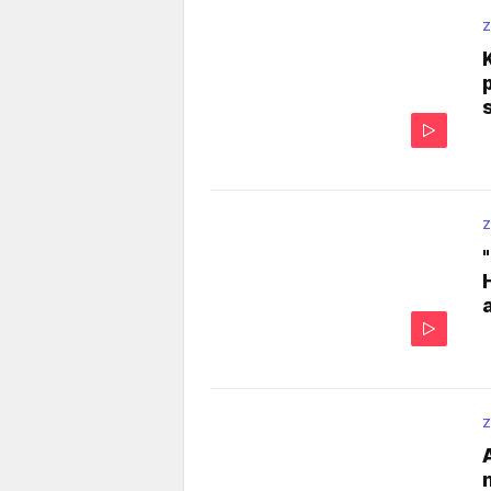
Z
Z
Z