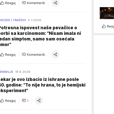
Reaguj
Komentariši
VEZDE I TRAČEVI
5.7.2026.
Reag
Potresna ispovest naše pevačice o
borbi sa karcinomom: "Nisam imala ni
jedan simptom, samo sam osećala
umor"
Reaguj
Komentariši
DRAVLJE
18.6.2026.
Lekar je ovo izbacio iz ishrane posle
40. godine: "To nije hrana, to je hemijski
eksperiment"
Reaguj
1