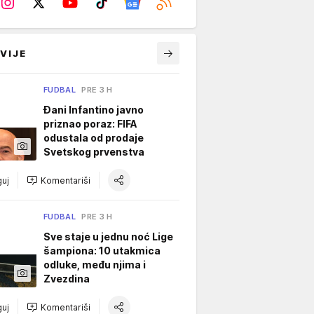
VIJE
FUDBAL
PRE 3 H
Đani Infantino javno
priznao poraz: FIFA
odustala od prodaje
Svetskog prvenstva
uj
Komentariši
FUDBAL
PRE 3 H
Sve staje u jednu noć Lige
šampiona: 10 utakmica
odluke, među njima i
Zvezdina
uj
Komentariši