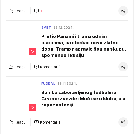
Reaguj
1
SVET
23.12.2024.
Pretio Panami i transrodnim
osobama, pa obećao novo zlatno
doba! Tramp napravio šou na skupu,
spomenuo i Rusiju
Reaguj
Komentariši
FUDBAL
19.11.2024.
Bomba zaboravljenog fudbalera
Crvene zvezde: Muči se u klubu, a u
repezentaciji...
Reaguj
Komentariši