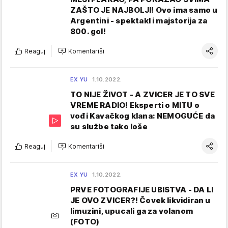
ZAŠTO JE NAJBOLJI! Ovo ima samo u
Argentini - spektakl i majstorija za
800. gol!
Reaguj
Komentariši
EX YU
1.10.2022.
TO NIJE ŽIVOT - A ZVICER JE TO SVE
VREME RADIO! Eksperti o MITU o
vođi Kavačkog klana: NEMOGUĆE da
su službe tako loše
Reaguj
Komentariši
EX YU
1.10.2022.
PRVE FOTOGRAFIJE UBISTVA - DA LI
JE OVO ZVICER?! Čovek likvidiran u
limuzini, upucali ga za volanom
(FOTO)