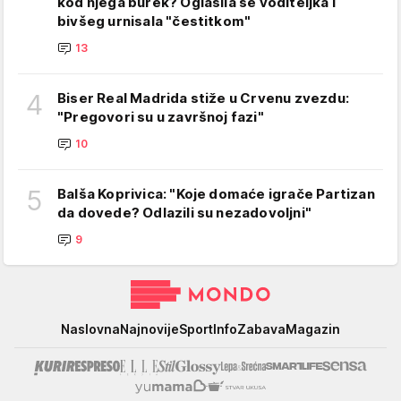
kod njega burek? Oglasila se voditeljka i
bivšeg urnisala "čestitkom"
13
4
Biser Real Madrida stiže u Crvenu zvezdu:
"Pregovori su u završnoj fazi"
10
5
Balša Koprivica: "Koje domaće igrače Partizan
da dovede? Odlazili su nezadovoljni"
9
Mondo
Naslovna
Najnovije
Sport
Info
Zabava
Magazin