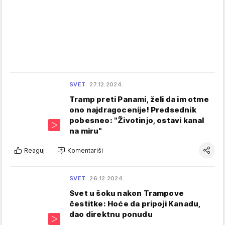
SVET
27.12.2024.
Tramp preti Panami, želi da im otme
ono najdragocenije! Predsednik
pobesneo: "Životinjo, ostavi kanal
na miru"
Reaguj
Komentariši
SVET
26.12.2024.
Svet u šoku nakon Trampove
čestitke: Hoće da pripoji Kanadu,
dao direktnu ponudu