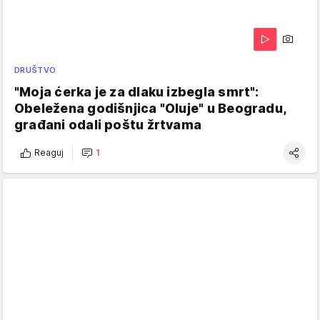
DRUŠTVO
"Moja ćerka je za dlaku izbegla smrt":
Obeležena godišnjica "Oluje" u Beogradu,
građani odali poštu žrtvama
Reaguj
1