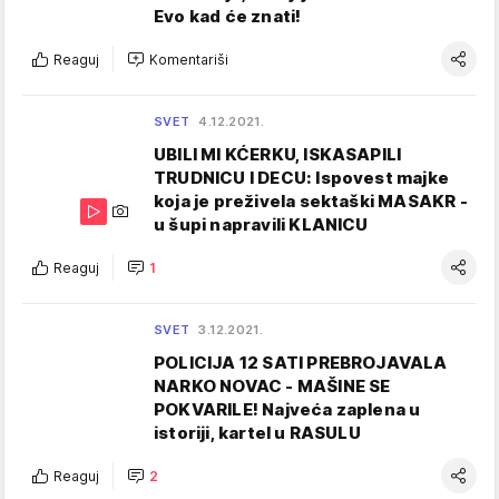
Evo kad će znati!
Reaguj
Komentariši
SVET
4.12.2021.
UBILI MI KĆERKU, ISKASAPILI
TRUDNICU I DECU: Ispovest majke
koja je preživela sektaški MASAKR -
u šupi napravili KLANICU
Reaguj
1
SVET
3.12.2021.
POLICIJA 12 SATI PREBROJAVALA
NARKO NOVAC - MAŠINE SE
POKVARILE! Najveća zaplena u
istoriji, kartel u RASULU
Reaguj
2