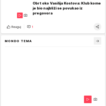
Obrt oko Vasilija Kostova: Klub kome
je bio najbliži se povukao iz
pregovora
Reaguj
1
MONDO TEMA