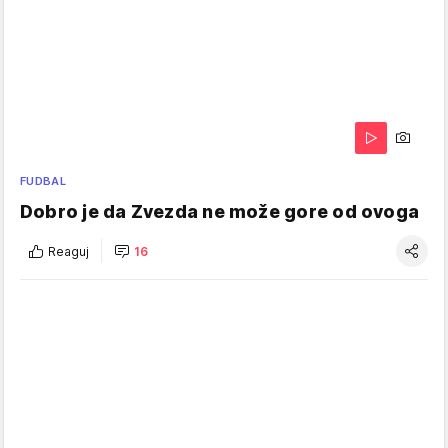
FUDBAL
Dobro je da Zvezda ne može gore od ovoga
Reaguj
16