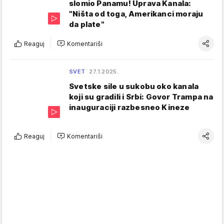
slomio Panamu! Uprava Kanala:
"Ništa od toga, Amerikanci moraju
da plate"
Reaguj
Komentariši
SVET
27.1.2025.
Svetske sile u sukobu oko kanala
koji su gradili i Srbi: Govor Trampa na
inauguraciji razbesneo Kineze
Reaguj
Komentariši