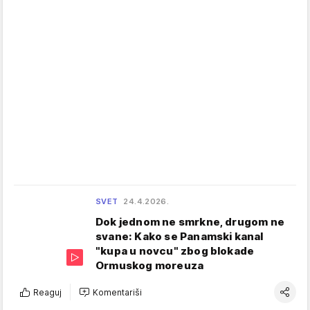
SVET
24.4.2026.
Dok jednom ne smrkne, drugom ne
svane: Kako se Panamski kanal
"kupa u novcu" zbog blokade
Ormuskog moreuza
Reaguj
Komentariši