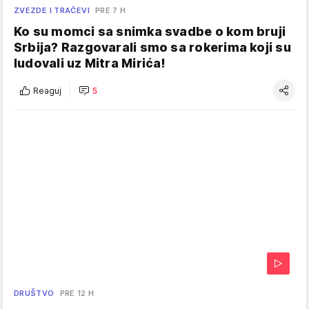
ZVEZDE I TRAČEVI
PRE 7 H
Ko su momci sa snimka svadbe o kom bruji
Srbija? Razgovarali smo sa rokerima koji su
ludovali uz Mitra Mirića!
Reaguj
5
DRUŠTVO
PRE 12 H