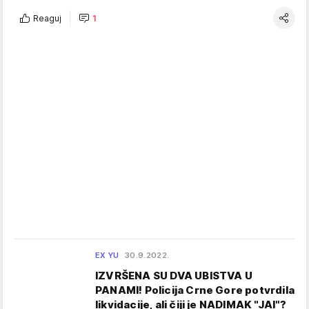
Reaguj
1
EX YU
30.9.2022.
IZVRŠENA SU DVA UBISTVA U
PANAMI! Policija Crne Gore potvrdila
likvidacije, ali čiji je NADIMAK "JAI"?