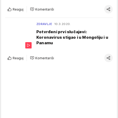
Reaguj
Komentariši
ZDRAVLJE
10.3.2020.
Potvrđeni prvi slučajevi:
Koronavirus stigao i u Mongoliju i u
Panamu
Reaguj
Komentariši