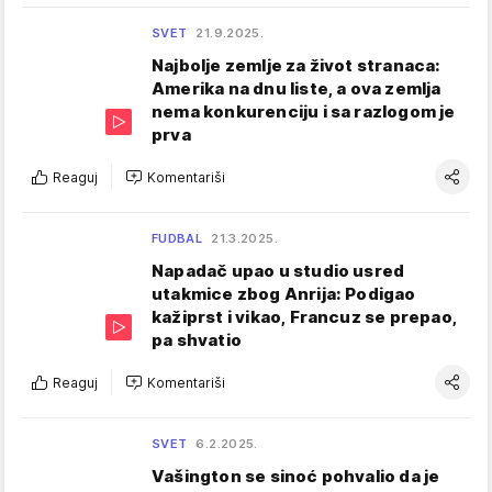
SVET
21.9.2025.
Najbolje zemlje za život stranaca:
Amerika na dnu liste, a ova zemlja
nema konkurenciju i sa razlogom je
prva
Reaguj
Komentariši
FUDBAL
21.3.2025.
Napadač upao u studio usred
utakmice zbog Anrija: Podigao
kažiprst i vikao, Francuz se prepao,
pa shvatio
Reaguj
Komentariši
SVET
6.2.2025.
Vašington se sinoć pohvalio da je