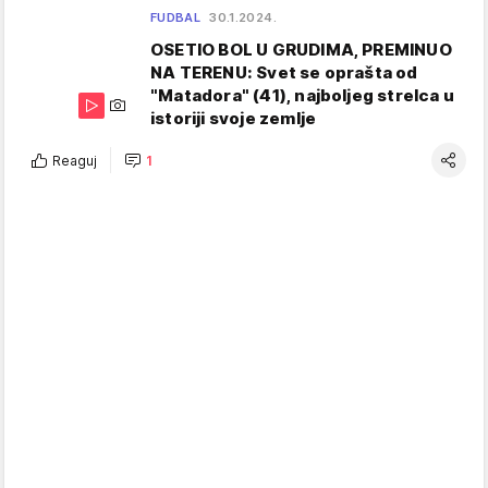
FUDBAL
30.1.2024.
OSETIO BOL U GRUDIMA, PREMINUO
NA TERENU: Svet se oprašta od
"Matadora" (41), najboljeg strelca u
istoriji svoje zemlje
Reaguj
1