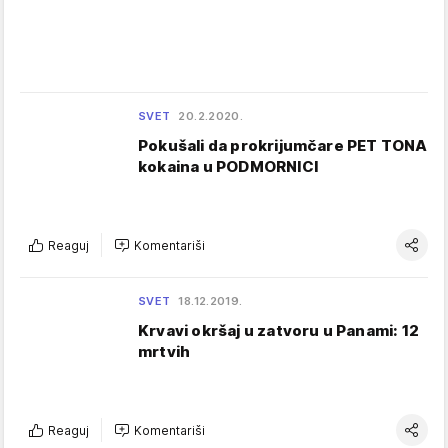
SVET
20.2.2020.
Pokušali da prokrijumčare PET TONA
kokaina u PODMORNICI
Reaguj
Komentariši
SVET
18.12.2019.
Krvavi okršaj u zatvoru u Panami: 12
mrtvih
Reaguj
Komentariši