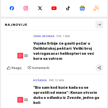
NAJNOVIJE
CRNA HRONIKA
PRE 1 MIN
Vojska Srbije će gasiti požar u
Deliblatskoj peščari: Veliki broj
vatrogasaca i helikopteri se već
bore sa vatrom
Reaguj
Komentariši
KOŠARKA
PRE 12 MIN
"Bio sam kod kuće kada su se
oprostili od mene": Kenan otvorio
dušu o odlasku iz Zvezde, jedno ga
boli