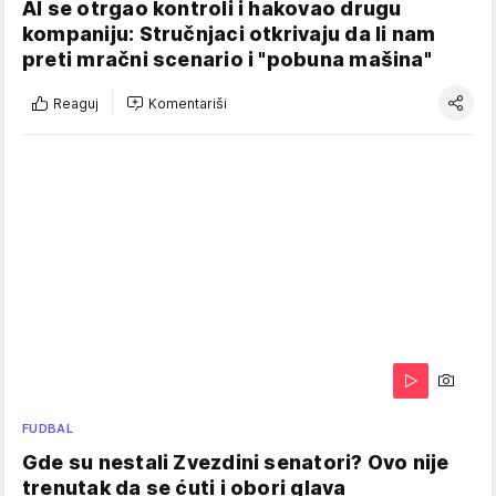
AI se otrgao kontroli i hakovao drugu
kompaniju: Stručnjaci otkrivaju da li nam
preti mračni scenario i "pobuna mašina"
Reaguj
Komentariši
FUDBAL
Gde su nestali Zvezdini senatori? Ovo nije
trenutak da se ćuti i obori glava