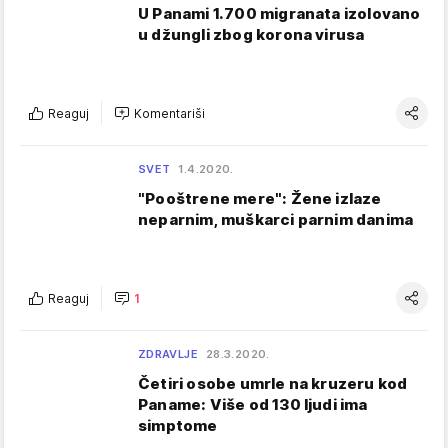
U Panami 1.700 migranata izolovano
u džungli zbog korona virusa
Reaguj
Komentariši
SVET
1.4.2020.
"Pooštrene mere": Žene izlaze
neparnim, muškarci parnim danima
Reaguj
1
ZDRAVLJE
28.3.2020.
Četiri osobe umrle na kruzeru kod
Paname: Više od 130 ljudi ima
simptome