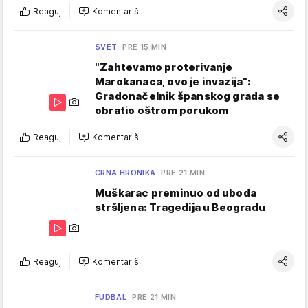
Reaguj
Komentariši
SVET
PRE 15 MIN
"Zahtevamo proterivanje
Marokanaca, ovo je invazija":
Gradonačelnik španskog grada se
obratio oštrom porukom
Reaguj
Komentariši
CRNA HRONIKA
PRE 21 MIN
Muškarac preminuo od uboda
stršljena: Tragedija u Beogradu
Reaguj
Komentariši
FUDBAL
PRE 21 MIN