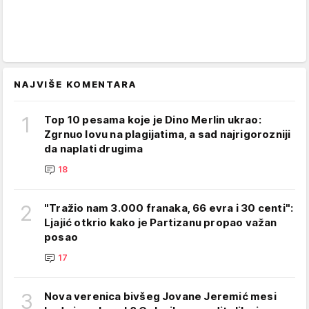
NAJVIŠE KOMENTARA
1
Top 10 pesama koje je Dino Merlin ukrao:
Zgrnuo lovu na plagijatima, a sad najrigorozniji
da naplati drugima
18
2
"Tražio nam 3.000 franaka, 66 evra i 30 centi":
Ljajić otkrio kako je Partizanu propao važan
posao
17
3
Nova verenica bivšeg Jovane Jeremić mesi