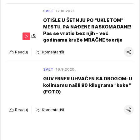
SVET
17.10.2021.
OTIŠLE U ŠETNJU PO "UKLETOM"
MESTU, PA NAĐENE RASKOMADANE!
Pas se vratio bez njih - već
godinama kruže MRAČNE teorije
Reaguj
Komentariši
SVET
16.9.2020.
GUVERNER UHVAĆEN SA DROGOM: U
kolima mu našli 80 kilograma "koke"
(FOTO)
Reaguj
Komentariši