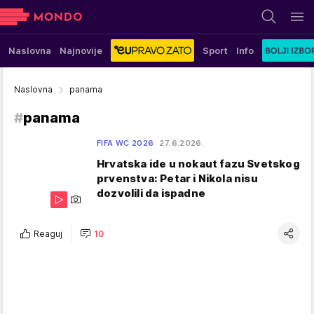
Naslovna
Najnovije
Sport
Info
Naslovna
panama
#
panama
FIFA WC 2026
27.6.2026.
Hrvatska ide u nokaut fazu Svetskog
prvenstva: Petar i Nikola nisu
dozvolili da ispadne
Reaguj
10