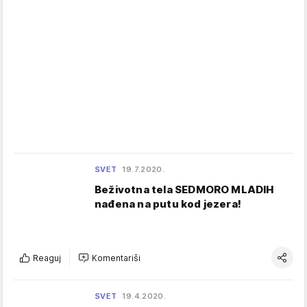
SVET
19.7.2020.
Beživotna tela SEDMORO MLADIH
nađena na putu kod jezera!
Reaguj
Komentariši
SVET
19.4.2020.