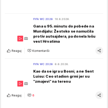
FIFA WC 2026
18.6.2026.
Gana u 95. minutu do pobede na
Mundijalu: Žestoko se namučila
protiv autsajdera, pa donela lošu
vest Hrvatima
Reaguj
Komentariši
FIFA WC 2026
6.6.2026.
Kao da se igra u Bosni, a ne Sent
Luisu: Ceo stadion grmi jer su
"zmajevi" na terenu
Reaguj
6