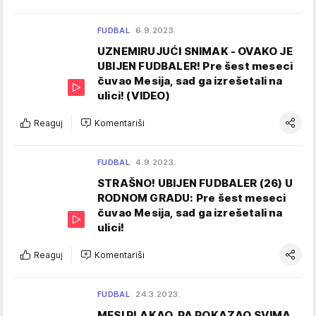
FUDBAL
6.9.2023.
UZNEMIRUJUĆI SNIMAK - OVAKO JE
UBIJEN FUDBALER! Pre šest meseci
čuvao Mesija, sad ga izrešetali na
ulici! (VIDEO)
Reaguj
Komentariši
FUDBAL
4.9.2023.
STRAŠNO! UBIJEN FUDBALER (26) U
RODNOM GRADU: Pre šest meseci
čuvao Mesija, sad ga izrešetali na
ulici!
Reaguj
Komentariši
FUDBAL
24.3.2023.
MESI PLAKAO, PA POKAZAO SVIMA