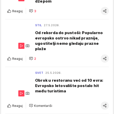
džepom
Reaguj
3
STIL
27.5.2026.
Od rekorda do pustoši: Popularno
evropsko ostrvo nikad praznije,
ugostitelji nemo gledaju prazne
plaže
Reaguj
2
SVET
25.5.2026.
Obrok u restoranu već od 10 evra:
Evropsko letovalište postalo hit
među turistima
Reaguj
Komentariši