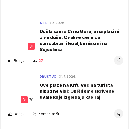
STIL
7.8.2026.
Došla sam u Crnu Goru, a na plaži ni
žive duše: Ovakve cene za
suncobran i ležaljke nisu ni na
Sejšelima
Reaguj
27
DRUŠTVO
31.7.2026.
Ove plaže na Krfu većina turista
nikad ne vidi: Obišli smo skrivene
uvale koje izgledaju kao raj
Reaguj
Komentariši