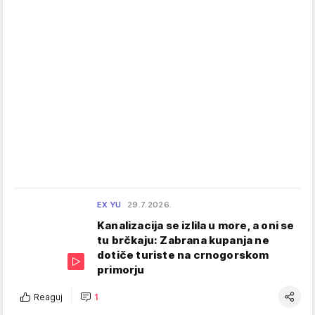
EX YU
29.7.2026.
Kanalizacija se izlila u more, a oni se
tu brčkaju: Zabrana kupanja ne
dotiče turiste na crnogorskom
primorju
Reaguj
1