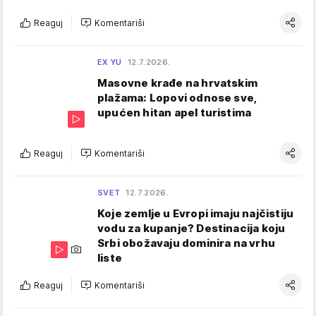
Reaguj
Komentariši
EX YU
12.7.2026.
Masovne krađe na hrvatskim
plažama: Lopovi odnose sve,
upućen hitan apel turistima
Reaguj
Komentariši
SVET
12.7.2026.
Koje zemlje u Evropi imaju najčistiju
vodu za kupanje? Destinacija koju
Srbi obožavaju dominira na vrhu
liste
Reaguj
Komentariši