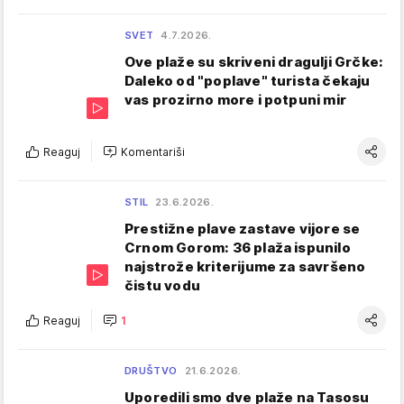
SVET
4.7.2026.
Ove plaže su skriveni dragulji Grčke:
Daleko od "poplave" turista čekaju
vas prozirno more i potpuni mir
Reaguj
Komentariši
STIL
23.6.2026.
Prestižne plave zastave vijore se
Crnom Gorom: 36 plaža ispunilo
najstrože kriterijume za savršeno
čistu vodu
Reaguj
1
DRUŠTVO
21.6.2026.
Uporedili smo dve plaže na Tasosu