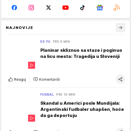
NAJNOVIJE
EX YU
PRE 8 MIN
Planinar skliznuo sa staze i poginuo
na licu mesta: Tragedija u Sloveniji
Reaguj
Komentariši
FUDBAL
PRE 10 MIN
Skandal u Americi posle Mundijala:
Argentinski fudbaler uhapšen, hoće
da ga deportuju