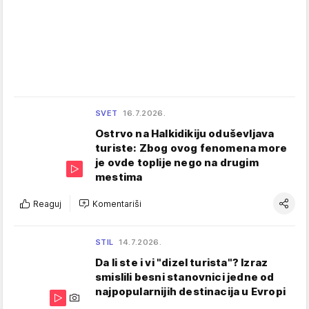
SVET
16.7.2026.
Ostrvo na Halkidikiju oduševljava
turiste: Zbog ovog fenomena more
je ovde toplije nego na drugim
mestima
Reaguj
Komentariši
STIL
14.7.2026.
Da li ste i vi "dizel turista"? Izraz
smislili besni stanovnici jedne od
najpopularnijih destinacija u Evropi