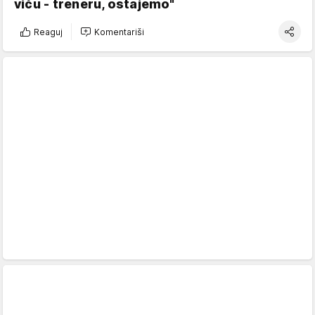
viču - treneru, ostajemo"
Reaguj
Komentariši