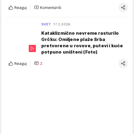
Reaguj
Komentariši
SVET
17.2.2026.
Kataklizmično nevreme rasturilo
Grčku: Omiljene plaže Srba
pretvorene u rovove, putevi i kuće
potpuno uništeni (Foto)
Reaguj
2