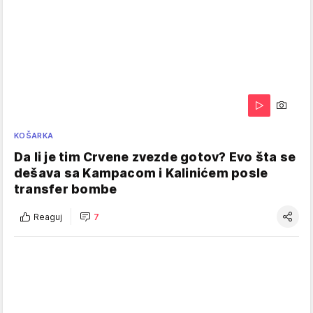
KOŠARKA
Da li je tim Crvene zvezde gotov? Evo šta se
dešava sa Kampacom i Kalinićem posle
transfer bombe
Reaguj
7