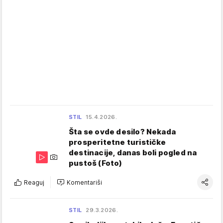
STIL
15.4.2026.
Šta se ovde desilo? Nekada
prosperitetne turističke
destinacije, danas boli pogled na
pustoš (Foto)
Reaguj
Komentariši
STIL
29.3.2026.