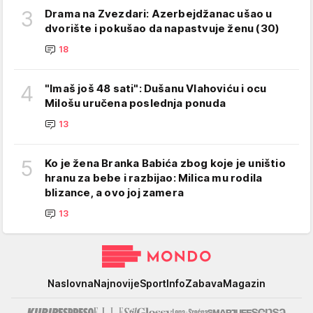
3
Drama na Zvezdari: Azerbejdžanac ušao u
dvorište i pokušao da napastvuje ženu (30)
18
4
"Imaš još 48 sati": Dušanu Vlahoviću i ocu
Milošu uručena poslednja ponuda
13
5
Ko je žena Branka Babića zbog koje je uništio
hranu za bebe i razbijao: Milica mu rodila
blizance, a ovo joj zamera
13
Mondo
Naslovna
Najnovije
Sport
Info
Zabava
Magazin