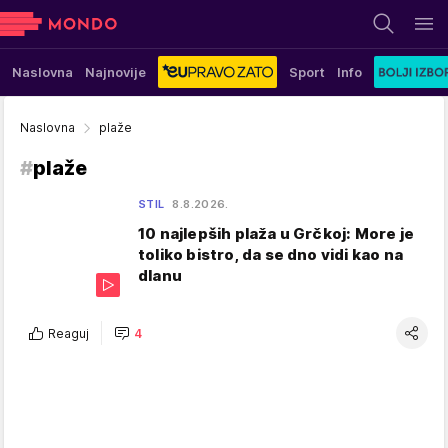
Naslovna
Najnovije
Sport
Info
Naslovna
plaže
#
plaže
STIL
8.8.2026.
10 najlepših plaža u Grčkoj: More je
toliko bistro, da se dno vidi kao na
dlanu
Reaguj
4