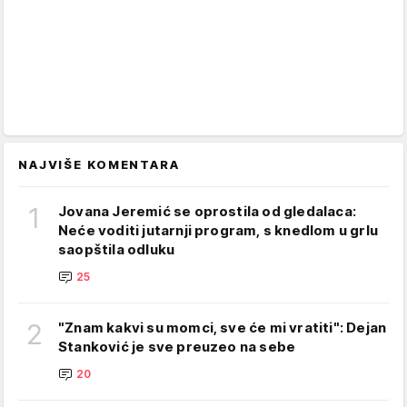
NAJVIŠE KOMENTARA
1
Jovana Jeremić se oprostila od gledalaca:
Neće voditi jutarnji program, s knedlom u grlu
saopštila odluku
25
2
"Znam kakvi su momci, sve će mi vratiti": Dejan
Stanković je sve preuzeo na sebe
20