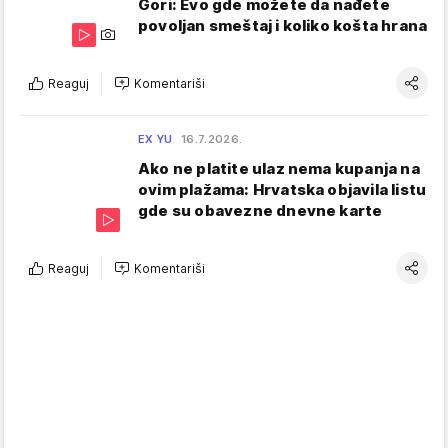
Gori: Evo gde možete da nađete
povoljan smeštaj i koliko košta hrana
Reaguj
Komentariši
EX YU
16.7.2026.
Ako ne platite ulaz nema kupanja na
ovim plažama: Hrvatska objavila listu
gde su obavezne dnevne karte
Reaguj
Komentariši