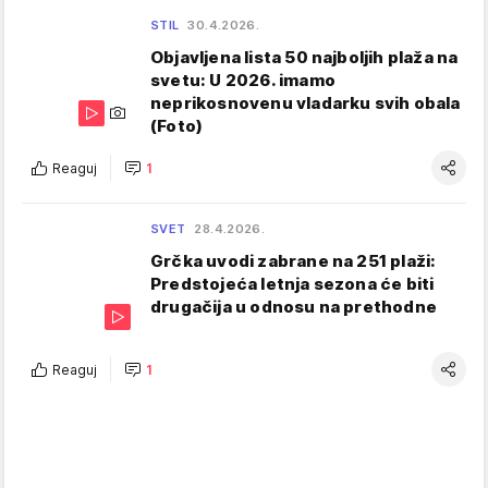
STIL
30.4.2026.
Objavljena lista 50 najboljih plaža na
svetu: U 2026. imamo
neprikosnovenu vladarku svih obala
(Foto)
Reaguj
1
SVET
28.4.2026.
Grčka uvodi zabrane na 251 plaži:
Predstojeća letnja sezona će biti
drugačija u odnosu na prethodne
Reaguj
1