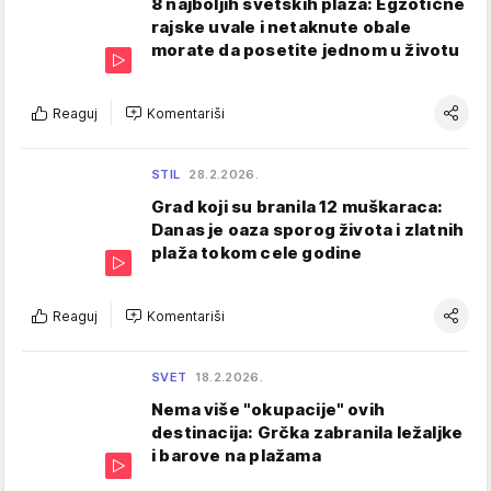
8 najboljih svetskih plaža: Egzotične
rajske uvale i netaknute obale
morate da posetite jednom u životu
Reaguj
Komentariši
STIL
28.2.2026.
Grad koji su branila 12 muškaraca:
Danas je oaza sporog života i zlatnih
plaža tokom cele godine
Reaguj
Komentariši
SVET
18.2.2026.
Nema više "okupacije" ovih
destinacija: Grčka zabranila ležaljke
i barove na plažama