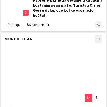
Paprene kazne za šetanje u kupaćim
kostimima van plaže: Turisti u Crnoj
Gori u šoku, evo koliko vas može
koštati
Reaguj
Komentariši
MONDO TEMA