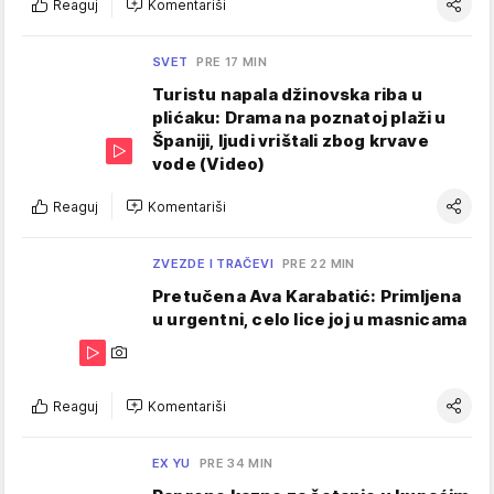
Reaguj
Komentariši
SVET
PRE 17 MIN
Turistu napala džinovska riba u
plićaku: Drama na poznatoj plaži u
Španiji, ljudi vrištali zbog krvave
vode (Video)
Reaguj
Komentariši
ZVEZDE I TRAČEVI
PRE 22 MIN
Pretučena Ava Karabatić: Primljena
u urgentni, celo lice joj u masnicama
Reaguj
Komentariši
EX YU
PRE 34 MIN