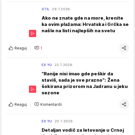
STIL
29.7.2026.
Ako ne znate gde na more, krenite
ka ovim plažama: Hrvatska i Grčka se
našle na listi najlepših na svetu
Reaguj
1
EX YU
22.7.2026.
"Ranije nisi imao gde peškir da
staviš, sada je sve prazno": Žena
šokirana prizorom na Jadranu u jeku
sezone
Reaguj
Komentariši
EX YU
20.7.2026.
Detaljan vodič za letovanje u Crnoj