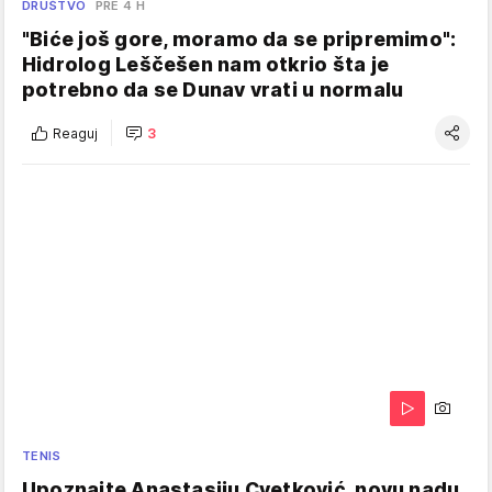
DRUŠTVO
PRE 4 H
"Biće još gore, moramo da se pripremimo":
Hidrolog Leščešen nam otkrio šta je
potrebno da se Dunav vrati u normalu
Reaguj
3
TENIS
Upoznajte Anastasiju Cvetković, novu nadu