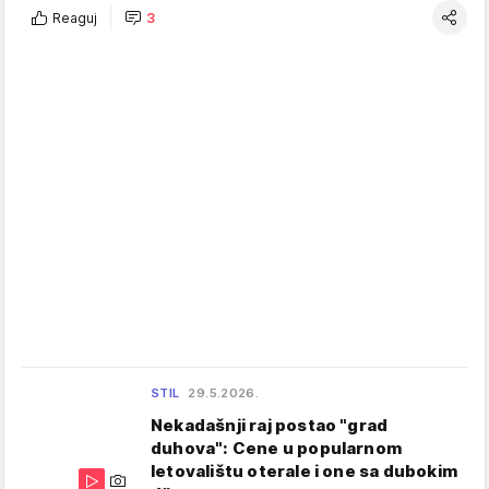
Reaguj
3
STIL
29.5.2026.
Nekadašnji raj postao "grad
duhova": Cene u popularnom
letovalištu oterale i one sa dubokim