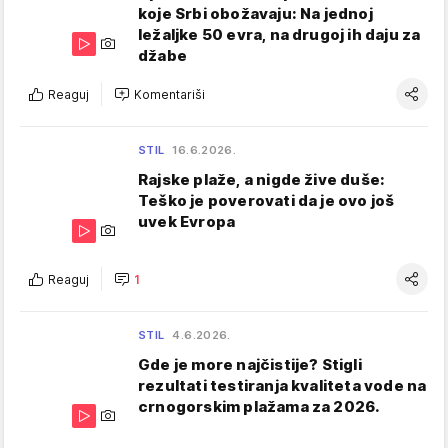
koje Srbi obožavaju: Na jednoj
ležaljke 50 evra, na drugoj ih daju za
džabe
Reaguj
Komentariši
STIL
16.6.2026.
Rajske plaže, a nigde žive duše:
Teško je poverovati da je ovo još
uvek Evropa
Reaguj
1
STIL
4.6.2026.
Gde je more najčistije? Stigli
rezultati testiranja kvaliteta vode na
crnogorskim plažama za 2026.