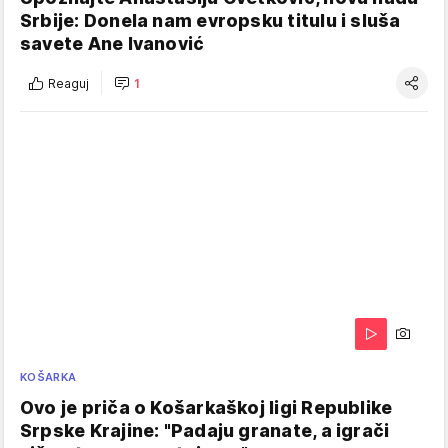
Srbije: Donela nam evropsku titulu i sluša
savete Ane Ivanović
Reaguj
1
KOŠARKA
Ovo je priča o Košarkaškoj ligi Republike
Srpske Krajine: "Padaju granate, a igrači