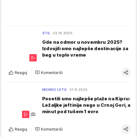
STIL
23.10.2025.
Gde na odmor u novembru 2025?
Izdvojili smo najlepše destinacije za
beg u toplo vreme
Reaguj
Komentariši
MONDO LETO
27.9.2025.
Posetili smo najlepše plaže na Kipru:
Ležaljke jeftinije nego u Crnoj Gori, a
minut pod tušem 1 evro
Reaguj
Komentariši