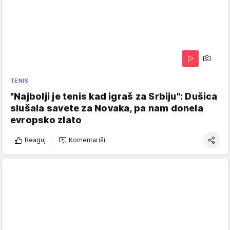
TENIS
"Najbolji je tenis kad igraš za Srbiju": Dušica
slušala savete za Novaka, pa nam donela
evropsko zlato
Reaguj
Komentariši