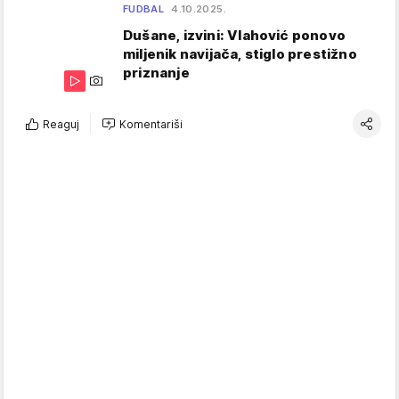
FUDBAL
4.10.2025.
Dušane, izvini: Vlahović ponovo
miljenik navijača, stiglo prestižno
priznanje
Reaguj
Komentariši