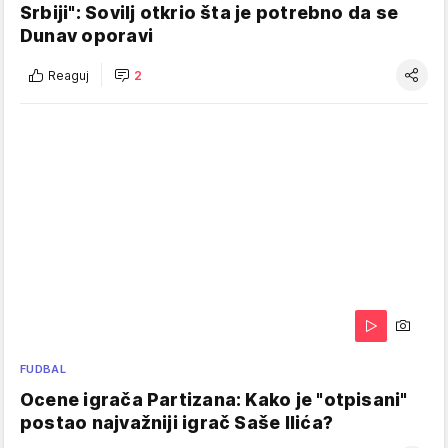
Srbiji": Sovilj otkrio šta je potrebno da se
Dunav oporavi
Reaguj
2
FUDBAL
Ocene igrača Partizana: Kako je "otpisani"
postao najvažniji igrač Saše Ilića?