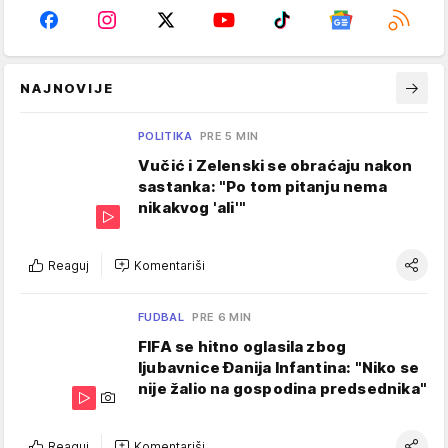
NAJNOVIJE
POLITIKA
PRE 5 MIN
Vučić i Zelenski se obraćaju nakon
sastanka: "Po tom pitanju nema
nikakvog 'ali'"
Reaguj
Komentariši
FUDBAL
PRE 6 MIN
FIFA se hitno oglasila zbog
ljubavnice Đanija Infantina: "Niko se
nije žalio na gospodina predsednika"
Reaguj
Komentariši