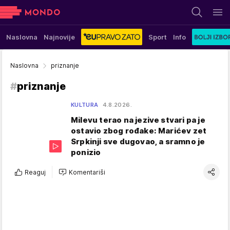
Naslovna
Najnovije
Sport
Info
Naslovna
priznanje
#
priznanje
KULTURA
4.8.2026.
Milevu terao na jezive stvari pa je
ostavio zbog rođake: Marićev zet
Srpkinji sve dugovao, a sramno je
ponizio
Reaguj
Komentariši