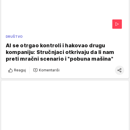
DRUŠTVO
AI se otrgao kontroli i hakovao drugu
kompaniju: Stručnjaci otkrivaju da li nam
preti mračni scenario i "pobuna mašina"
Reaguj
Komentariši