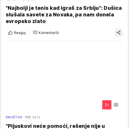
"Najbolji je tenis kad igraš za Srbiju": Dušica
slušala savete za Novaka, pa nam donela
evropsko zlato
Reaguj
Komentariši
DRUŠTVO
PRE 22 H
"Pljuskovi neće pomoći, rešenje nije u