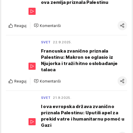
ova zemlja priznala Palestinu
Reaguj
Komentariši
SVET
22.9.2025.
Francuska zvanično priznala
Palestinu: Makron se oglasio iz
Njujorka i traži hitno oslobađanje
talaca
Reaguj
Komentariši
SVET
21.9.2025.
I ova evropska država zvanično
priznala Palestinu: Uputili apel za
prekid vatre i humanitarnu pomoć u
Gazi