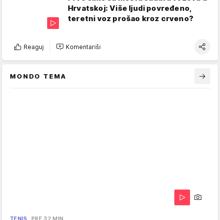
Hrvatskoj: Više ljudi povređeno,
teretni voz prošao kroz crveno?
Reaguj
Komentariši
MONDO TEMA
TENIS
PRE 32 MIN