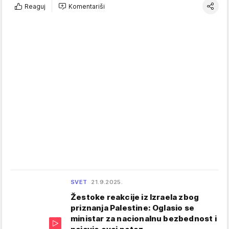
Reaguj
Komentariši
SVET
21.9.2025.
Žestoke reakcije iz Izraela zbog
priznanja Palestine: Oglasio se
ministar za nacionalnu bezbednost i