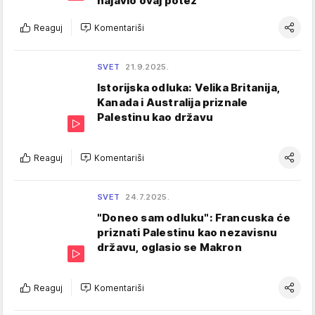
najavio ovaj potez
Reaguj
Komentariši
SVET
21.9.2025.
Istorijska odluka: Velika Britanija,
Kanada i Australija priznale
Palestinu kao državu
Reaguj
Komentariši
SVET
24.7.2025.
"Doneo sam odluku": Francuska će
priznati Palestinu kao nezavisnu
državu, oglasio se Makron
Reaguj
Komentariši