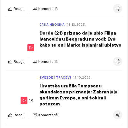
Reaguj
Komentariši
CRNA HRONIKA
18.10.2025.
Đorđe (21) priznao da je ubio Filipa
Ivanovića u Beogradu na vodi: Evo
kako su on i Marko isplanirali ubistvo
Reaguj
Komentariši
ZVEZDE I TRAČEVI
17.10.2025.
Hrvatska uručila Tompsonu
skandalozno priznanje: Zabranjuju
ga širom Evrope, a oni šokirali
potezom
Reaguj
Komentariši