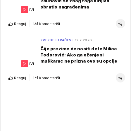
Paunović se zbog toga dirljivo
obratio nagrađenima
Reaguj
Komentariši
ZVEZDE I TRAČEVI
12.2.2026.
Čije prezime će nositi dete Milice
Todorović: Ako ga oženjeni
muškarac ne prizna ovo su opcije
Reaguj
Komentariši