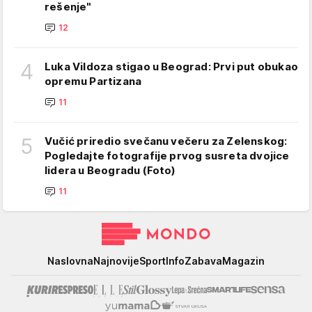
rešenje"
12
4
Luka Vildoza stigao u Beograd: Prvi put obukao
opremu Partizana
11
5
Vučić priredio svečanu večeru za Zelenskog:
Pogledajte fotografije prvog susreta dvojice
lidera u Beogradu (Foto)
11
Mondo
Naslovna
Najnovije
Sport
Info
Zabava
Magazin