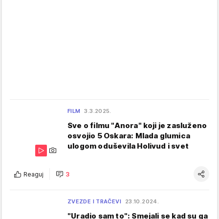
FILM
3.3.2025.
Sve o filmu "Anora" koji je zasluženo
osvojio 5 Oskara: Mlada glumica
ulogom oduševila Holivud i svet
Reaguj
3
ZVEZDE I TRAČEVI
23.10.2024.
"Uradio sam to": Smejali se kad su ga