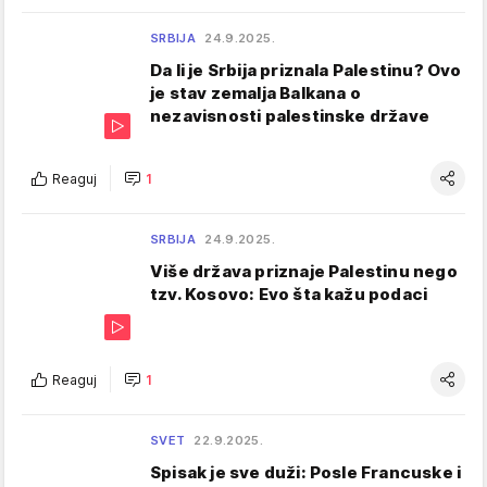
SRBIJA
24.9.2025.
Da li je Srbija priznala Palestinu? Ovo
je stav zemalja Balkana o
nezavisnosti palestinske države
Reaguj
1
SRBIJA
24.9.2025.
Više država priznaje Palestinu nego
tzv. Kosovo: Evo šta kažu podaci
Reaguj
1
SVET
22.9.2025.
Spisak je sve duži: Posle Francuske i