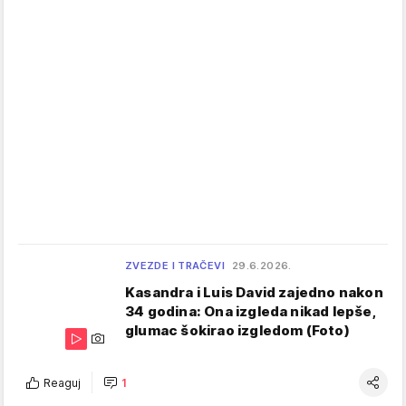
ZVEZDE I TRAČEVI
29.6.2026.
Kasandra i Luis David zajedno nakon
34 godina: Ona izgleda nikad lepše,
glumac šokirao izgledom (Foto)
Reaguj
1