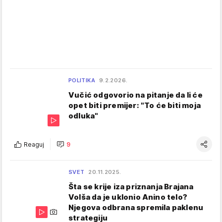
POLITIKA
9.2.2026.
Vučić odgovorio na pitanje da li će
opet biti premijer: "To će biti moja
odluka"
Reaguj
9
SVET
20.11.2025.
Šta se krije iza priznanja Brajana
Volša da je uklonio Anino telo?
Njegova odbrana spremila paklenu
strategiju