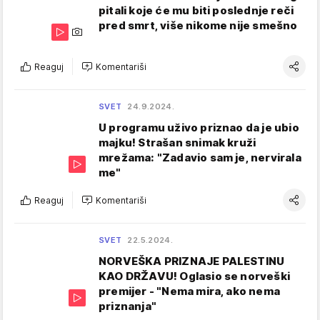
pitali koje će mu biti poslednje reči
pred smrt, više nikome nije smešno
Reaguj
Komentariši
SVET
24.9.2024.
U programu uživo priznao da je ubio
majku! Strašan snimak kruži
mrežama: "Zadavio sam je, nervirala
me"
Reaguj
Komentariši
SVET
22.5.2024.
NORVEŠKA PRIZNAJE PALESTINU
KAO DRŽAVU! Oglasio se norveški
premijer - "Nema mira, ako nema
priznanja"