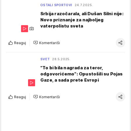
OSTALI SPORTOVI
24.7.2025.
Srbija razočarala, ali Dušan Silni nije:
Novo priznanje za najboljeg
vaterpolistu sveta
Reaguj
Komentariši
SVET
28.5.2025.
"To bi bila nagrada za teror,
odgovorićemo": Opustošili su Pojas
Gaze, a sada prete Evropi
Reaguj
Komentariši