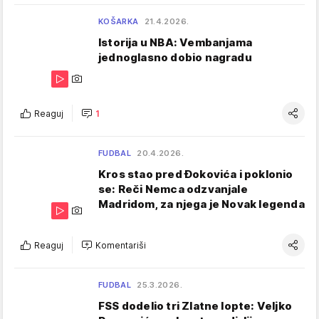
KOŠARKA
21.4.2026.
Istorija u NBA: Vembanjama
jednoglasno dobio nagradu
Reaguj
1
FUDBAL
20.4.2026.
Kros stao pred Đokovića i poklonio
se: Reči Nemca odzvanjale
Madridom, za njega je Novak legenda
Reaguj
Komentariši
FUDBAL
25.3.2026.
FSS dodelio tri Zlatne lopte: Veljko