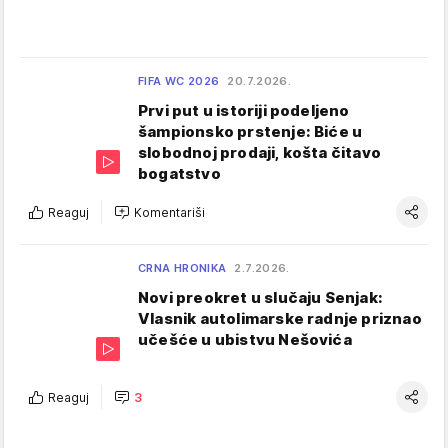
FIFA WC 2026
20.7.2026.
Prvi put u istoriji podeljeno
šampionsko prstenje: Biće u
slobodnoj prodaji, košta čitavo
bogatstvo
Reaguj
Komentariši
CRNA HRONIKA
2.7.2026.
Novi preokret u slučaju Senjak:
Vlasnik autolimarske radnje priznao
učešće u ubistvu Nešovića
Reaguj
3