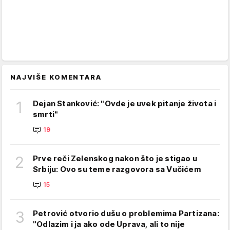
NAJVIŠE KOMENTARA
1
Dejan Stanković: "Ovde je uvek pitanje života i
smrti"
19
2
Prve reči Zelenskog nakon što je stigao u
Srbiju: Ovo su teme razgovora sa Vučićem
15
3
Petrović otvorio dušu o problemima Partizana:
"Odlazim i ja ako ode Uprava, ali to nije