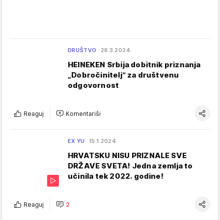
DRUŠTVO
28.3.2024.
HEINEKEN Srbija dobitnik priznanja
„Dobročinitelj“ za društvenu
odgovornost
Reaguj
Komentariši
EX YU
15.1.2024.
HRVATSKU NISU PRIZNALE SVE
DRŽAVE SVETA! Jedna zemlja to
učinila tek 2022. godine!
Reaguj
2