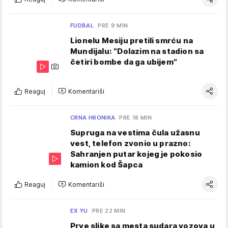
FUDBAL
PRE 9 MIN
Lionelu Mesiju pretili smrću na
Mundijalu: "Dolazim na stadion sa
četiri bombe da ga ubijem"
Reaguj
Komentariši
CRNA HRONIKA
PRE 18 MIN
Supruga na vestima čula užasnu
vest, telefon zvonio u prazno:
Sahranjen putar kojeg je pokosio
kamion kod Šapca
Reaguj
Komentariši
EX YU
PRE 22 MIN
Prve slike sa mesta sudara vozova u