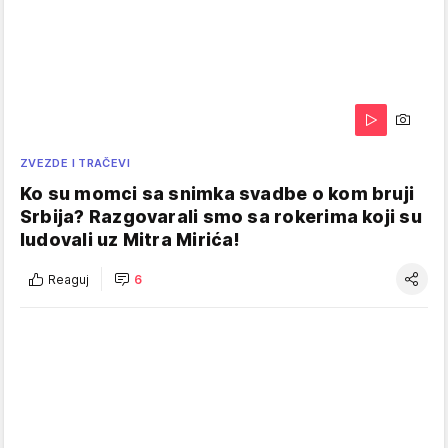
ZVEZDE I TRAČEVI
Ko su momci sa snimka svadbe o kom bruji
Srbija? Razgovarali smo sa rokerima koji su
ludovali uz Mitra Mirića!
Reaguj
6