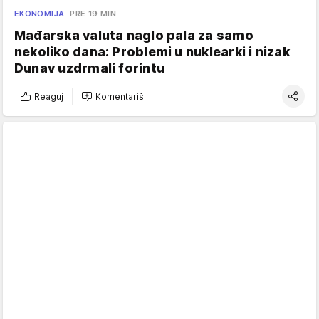
EKONOMIJA
PRE 19 MIN
Mađarska valuta naglo pala za samo
nekoliko dana: Problemi u nuklearki i nizak
Dunav uzdrmali forintu
Reaguj
Komentariši