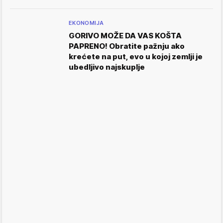
EKONOMIJA
GORIVO MOŽE DA VAS KOŠTA
PAPRENO! Obratite pažnju ako
krećete na put, evo u kojoj zemlji je
ubedljivo najskuplje