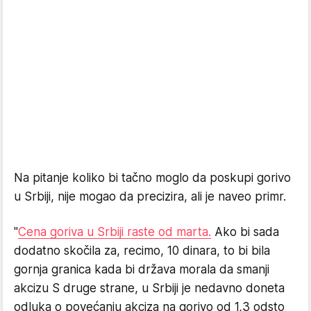
Na pitanje koliko bi tačno moglo da poskupi gorivo
u Srbiji, nije mogao da precizira, ali je naveo primr.
"
Cena goriva u Srbiji raste od marta.
Ako bi sada
dodatno skočila za, recimo, 10 dinara, to bi bila
gornja granica kada bi država morala da smanji
akcizu S druge strane, u Srbiji je nedavno doneta
odluka o povećanju akciza na gorivo od 1,3 odsto