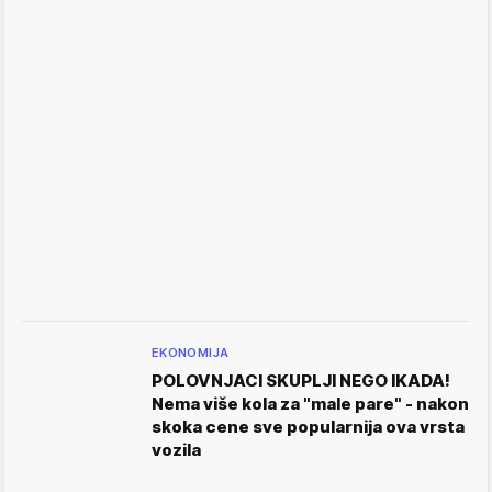
EKONOMIJA
POLOVNJACI SKUPLJI NEGO IKADA!
Nema više kola za "male pare" - nakon
skoka cene sve popularnija ova vrsta
vozila