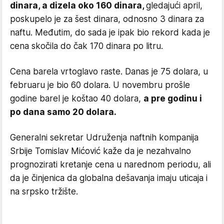
dinara, a dizela oko 160 dinara,
gledajući april,
poskupelo je za šest dinara, odnosno 3 dinara za
naftu. Međutim, do sada je ipak bio rekord kada je
cena skočila do čak 170 dinara po litru.
Cena barela vrtoglavo raste. Danas je 75 dolara, u
februaru je bio 60 dolara. U novembru prošle
godine barel je koštao 40 dolara,
a pre godinu i
po dana samo 20 dolara.
Generalni sekretar Udruženja naftnih kompanija
Srbije Tomislav Mićović kaže da je nezahvalno
prognozirati kretanje cena u narednom periodu, ali
da je činjenica da globalna dešavanja imaju uticaja i
na srpsko tržište.