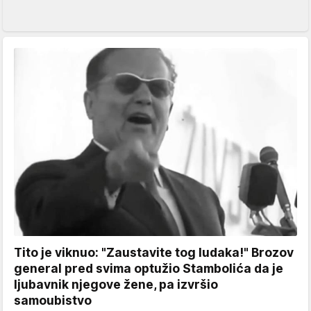
Tito je viknuo: "Zaustavite tog ludaka!" Brozov
general pred svima optužio Stambolića da je
ljubavnik njegove žene, pa izvršio
samoubistvo