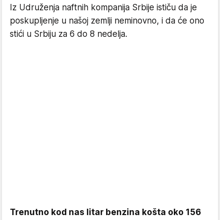
Iz Udruženja naftnih kompanija Srbije ističu da je
poskupljenje u našoj zemlji neminovno, i da će ono
stići u Srbiju za 6 do 8 nedelja.
Trenutno kod nas litar benzina košta oko 156