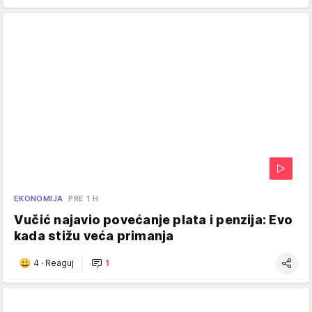
EKONOMIJA
PRE 1 H
Vučić najavio povećanje plata i penzija: Evo
kada stižu veća primanja
4
·
Reaguj
1