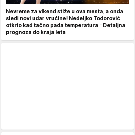
Nevreme za vikend stiže u ova mesta, a onda
sledi novi udar vrućine! Nedeljko Todorović
otkrio kad tačno pada temperatura - Detaljna
prognoza do kraja leta