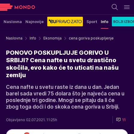
Naslovna
Najnovije
Sport
Info
Naslovna
Info
Ekonomija
cena goriva poskupljenje
PONOVO POSKUPLJUJE GORIVO U
SRBIJI? Cena nafte u svetu drastično
skočila, evo kako će to uticati na našu
zemlju
Cena nafte u svetu raste iz dana u dan. Jedan
barel sada vredi 75 dolara što je najveća cena u
poslednje tri godine. Mnogi se pitaju da li će
zbog toga doći i do skoka cena goriva u Srbiji.
Objavljeno 02.07.2021. 11:25h
11