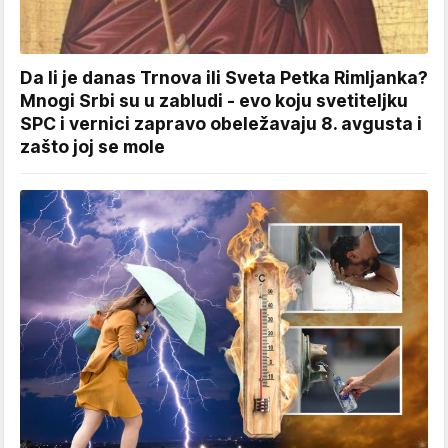
Da li je danas Trnova ili Sveta Petka Rimljanka?
Mnogi Srbi su u zabludi - evo koju svetiteljku
SPC i vernici zapravo obeležavaju 8. avgusta i
zašto joj se mole