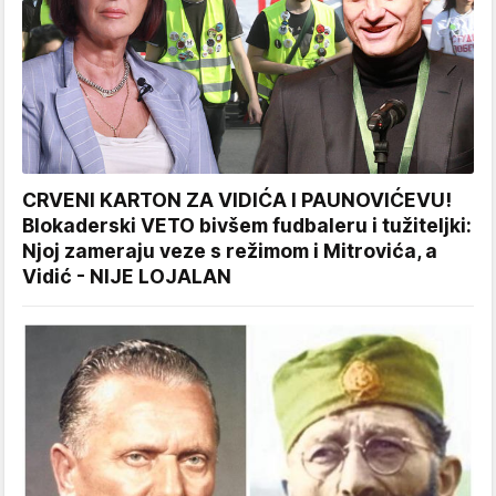
CRVENI KARTON ZA VIDIĆA I PAUNOVIĆEVU!
Blokaderski VETO bivšem fudbaleru i tužiteljki:
Njoj zameraju veze s režimom i Mitrovića, a
Vidić - NIJE LOJALAN