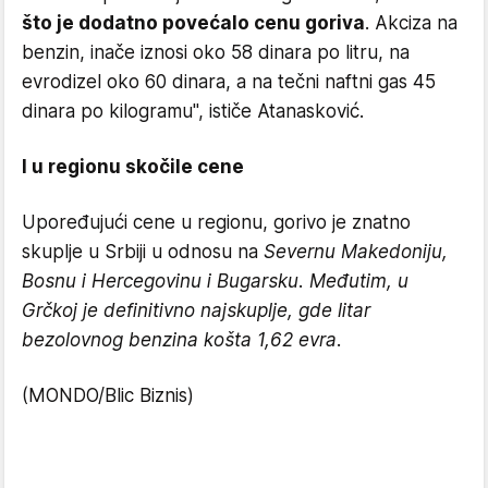
što je dodatno povećalo cenu goriva
. Akciza na
benzin, inače iznosi oko 58 dinara po litru, na
evrodizel oko 60 dinara, a na tečni naftni gas 45
dinara po kilogramu", ističe Atanasković.
I u regionu skočile cene
Upoređujući cene u regionu, gorivo je znatno
skuplje u Srbiji u odnosu na
Severnu Makedoniju,
Bosnu i Hercegovinu i Bugarsku. Međutim, u
Grčkoj je definitivno najskuplje,
gde litar
bezolovnog benzina košta 1,62 evra.
(MONDO/Blic Biznis)