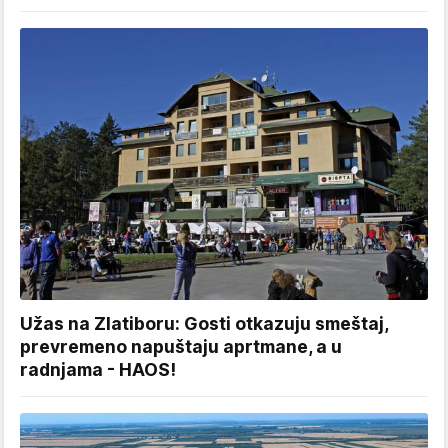
Užas na Zlatiboru: Gosti otkazuju smeštaj,
prevremeno napuštaju aprtmane, a u
radnjama - HAOS!