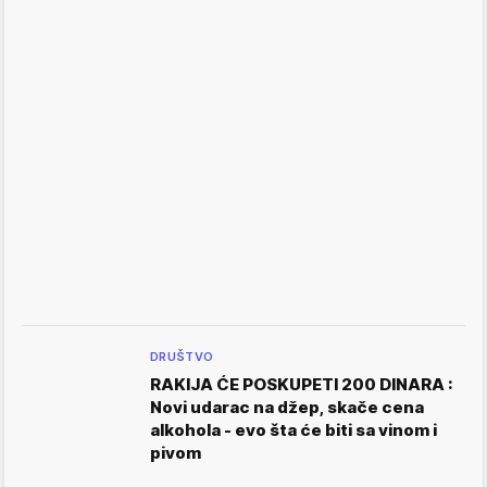
DRUŠTVO
RAKIJA ĆE POSKUPETI 200 DINARA :
Novi udarac na džep, skače cena
alkohola - evo šta će biti sa vinom i
pivom