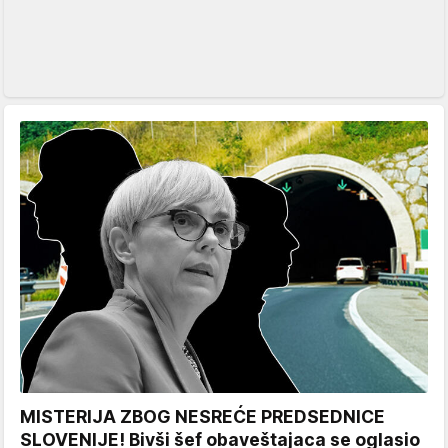
MISTERIJA ZBOG NESREĆE PREDSEDNICE
SLOVENIJE! Bivši šef obaveštajaca se oglasio