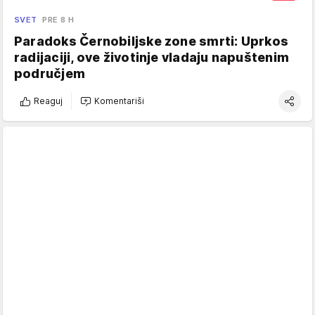
SVET
PRE 8 H
Paradoks Černobiljske zone smrti: Uprkos
radijaciji, ove životinje vladaju napuštenim
područjem
Reaguj
Komentariši