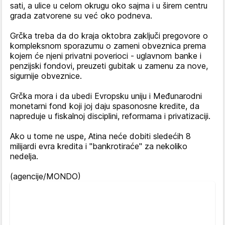
sati, a ulice u celom okrugu oko sajma i u širem centru
grada zatvorene su već oko podneva.
Grčka treba da do kraja oktobra zaključi pregovore o
kompleksnom sporazumu o zameni obveznica prema
kojem će njeni privatni poverioci - uglavnom banke i
penzijski fondovi, preuzeti gubitak u zamenu za nove,
sigurnije obveznice.
Grčka mora i da ubedi Evropsku uniju i Međunarodni
monetarni fond koji joj daju spasonosne kredite, da
napreduje u fiskalnoj disciplini, reformama i privatizaciji.
Ako u tome ne uspe, Atina neće dobiti sledećih 8
milijardi evra kredita i "bankrotiraće" za nekoliko
nedelja.
(agencije/MONDO)