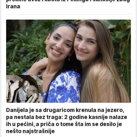
Irana
Danijela je sa drugaricom krenula na jezero,
pa nestala bez traga: 2 godine kasnije nalaze
ih u pećini, a priča o tome šta im se desilo je
nešto najstrašnije