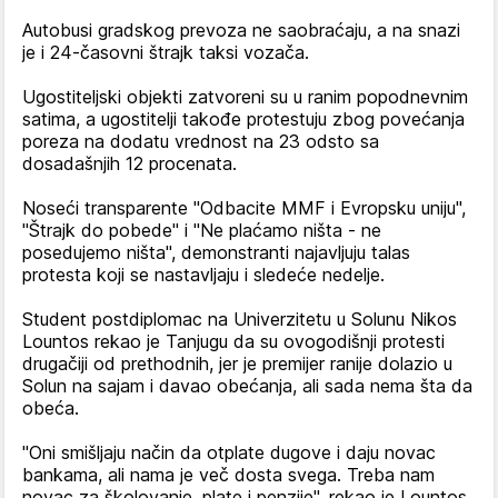
Autobusi gradskog prevoza ne saobraćaju, a na snazi
je i 24-časovni štrajk taksi vozača.
Ugostiteljski objekti zatvoreni su u ranim popodnevnim
satima, a ugostitelji takođe protestuju zbog povećanja
poreza na dodatu vrednost na 23 odsto sa
dosadašnjih 12 procenata.
Noseći transparente "Odbacite MMF i Evropsku uniju",
"Štrajk do pobede" i "Ne plaćamo ništa - ne
posedujemo ništa", demonstranti najavljuju talas
protesta koji se nastavljaju i sledeće nedelje.
Student postdiplomac na Univerzitetu u Solunu Nikos
Lountos rekao je Tanjugu da su ovogodišnji protesti
drugačiji od prethodnih, jer je premijer ranije dolazio u
Solun na sajam i davao obećanja, ali sada nema šta da
obeća.
"Oni smišljaju način da otplate dugove i daju novac
bankama, ali nama je več dosta svega. Treba nam
novac za školovanje, plate i penzije", rekao je Lountos.