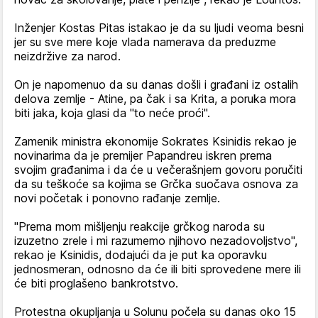
Inženjer Kostas Pitas istakao je da su ljudi veoma besni
jer su sve mere koje vlada namerava da preduzme
neizdržive za narod.
On je napomenuo da su danas došli i građani iz ostalih
delova zemlje - Atine, pa čak i sa Krita, a poruka mora
biti jaka, koja glasi da "to neće proći".
Zamenik ministra ekonomije Sokrates Ksinidis rekao je
novinarima da je premijer Papandreu iskren prema
svojim građanima i da će u večerašnjem govoru poručiti
da su teškoće sa kojima se Grčka suočava osnova za
novi početak i ponovno rađanje zemlje.
"Prema mom mišljenju reakcije grčkog naroda su
izuzetno zrele i mi razumemo njihovo nezadovoljstvo",
rekao je Ksinidis, dodajući da je put ka oporavku
jednosmeran, odnosno da će ili biti sprovedene mere ili
će biti proglašeno bankrotstvo.
Protestna okupljanja u Solunu počela su danas oko 15