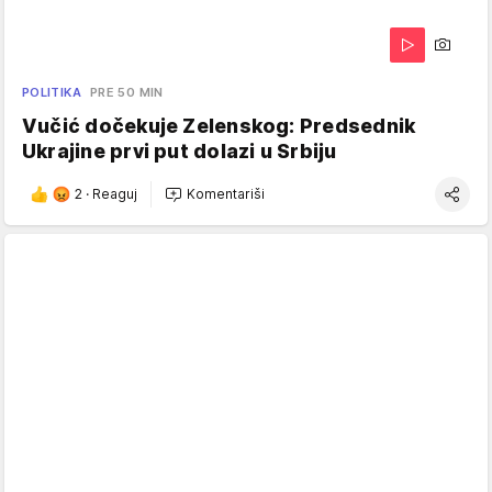
POLITIKA
PRE 50 MIN
Vučić dočekuje Zelenskog: Predsednik
Ukrajine prvi put dolazi u Srbiju
2
·
Reaguj
Komentariši