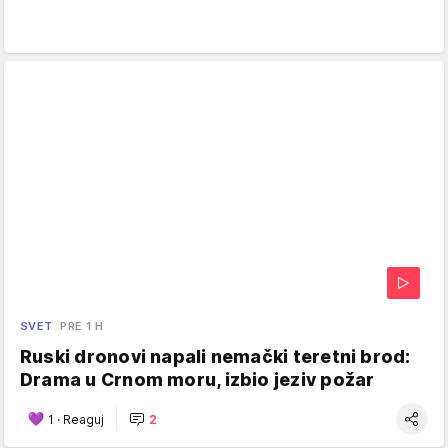
SVET
PRE 1 H
Ruski dronovi napali nemački teretni brod:
Drama u Crnom moru, izbio jeziv požar
1
·
Reaguj
2