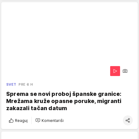
SVET
PRE 6 H
Sprema se novi proboj španske granice:
Mrežama kruže opasne poruke, migranti
zakazali tačan datum
Reaguj
Komentariši