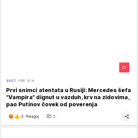
SVET
PRE 10 H
Prvi snimci atentata u Rusiji: Mercedes šefa
"Vampira" dignut u vazduh, krv na zidovima,
pao Putinov čovek od poverenja
3
·
Reaguj
3