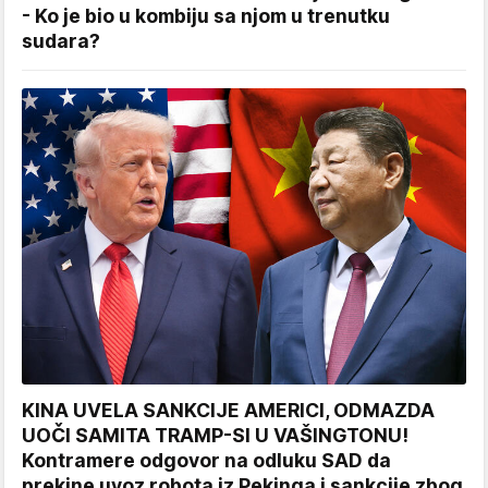
- Ko je bio u kombiju sa njom u trenutku
sudara?
KINA UVELA SANKCIJE AMERICI, ODMAZDA
UOČI SAMITA TRAMP-SI U VAŠINGTONU!
Kontramere odgovor na odluku SAD da
prekine uvoz robota iz Pekinga i sankcije zbog