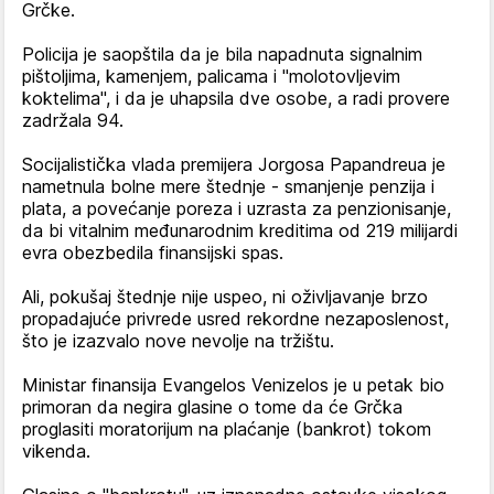
Grčke.
Policija je saopštila da je bila napadnuta signalnim
pištoljima, kamenjem, palicama i "molotovljevim
koktelima", i da je uhapsila dve osobe, a radi provere
zadržala 94.
Socijalistička vlada premijera Jorgosa Papandreua je
nametnula bolne mere štednje - smanjenje penzija i
plata, a povećanje poreza i uzrasta za penzionisanje,
da bi vitalnim međunarodnim kreditima od 219 milijardi
evra obezbedila finansijski spas.
Ali, pokušaj štednje nije uspeo, ni oživljavanje brzo
propadajuće privrede usred rekordne nezaposlenost,
što je izazvalo nove nevolje na tržištu.
Ministar finansija Evangelos Venizelos je u petak bio
primoran da negira glasine o tome da će Grčka
proglasiti moratorijum na plaćanje (bankrot) tokom
vikenda.