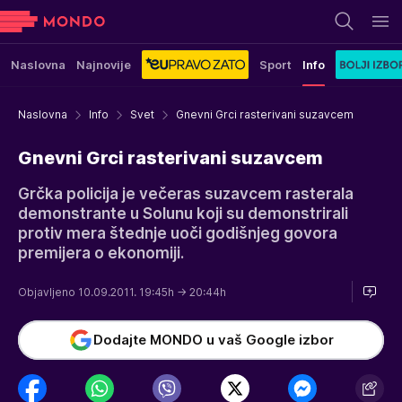
Naslovna
Najnovije
Sport
Info
Naslovna
Info
Svet
Gnevni Grci rasterivani suzavcem
Gnevni Grci rasterivani suzavcem
Grčka policija je večeras suzavcem rasterala
demonstrante u Solunu koji su demonstrirali
protiv mera štednje uoči godišnjeg govora
premijera o ekonomiji.
Objavljeno 10.09.2011. 19:45h
→ 20:44h
Dodajte MONDO u vaš Google izbor