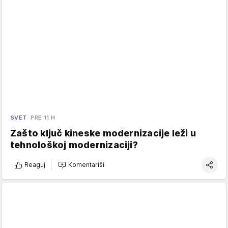
SVET
PRE 11 H
Zašto ključ kineske modernizacije leži u
tehnološkoj modernizaciji?
Reaguj
Komentariši