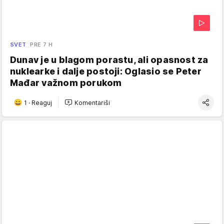
SVET
PRE 7 H
Dunav je u blagom porastu, ali opasnost za
nuklearke i dalje postoji: Oglasio se Peter
Mađar važnom porukom
1
·
Reaguj
Komentariši