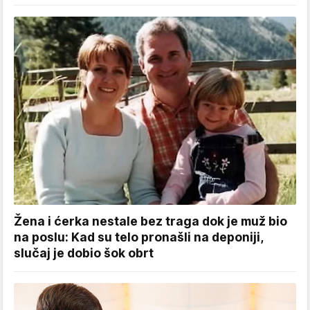
Žena i ćerka nestale bez traga dok je muž bio
na poslu: Kad su telo pronašli na deponiji,
slučaj je dobio šok obrt