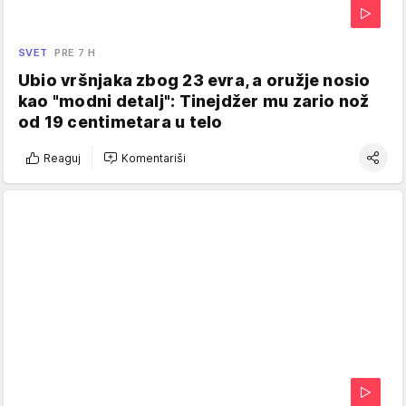
SVET
PRE 7 H
Ubio vršnjaka zbog 23 evra, a oružje nosio
kao "modni detalj": Tinejdžer mu zario nož
od 19 centimetara u telo
Reaguj
Komentariši