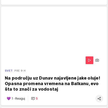
SVET
PRE 9 H
Na području uz Dunav najavljene jake oluje!
Opasna promena vremena na Balkanu, evo
šta to znači za vodostaj
1
·
Reaguj
5