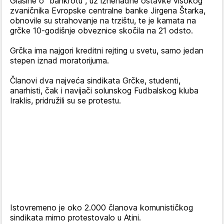
Glasine o "bankrotu", uz iznenadne ostavke visokog
zvaničnika Evropske centralne banke Jirgena Štarka,
obnovile su strahovanje na trzištu, te je kamata na
grčke 10-godišnje obveznice skočila na 21 odsto.
Grčka ima najgori kreditni rejting u svetu, samo jedan
stepen iznad moratorijuma.
Članovi dva najveća sindikata Grčke, studenti,
anarhisti, čak i navijači solunskog Fudbalskog kluba
Iraklis, pridružili su se protestu.
Istovremeno je oko 2.000 članova komunističkog
sindikata mirno protestovalo u Atini.