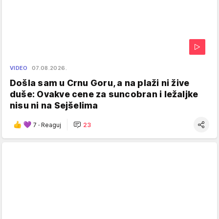
VIDEO
07.08.2026.
Došla sam u Crnu Goru, a na plaži ni žive
duše: Ovakve cene za suncobran i ležaljke
nisu ni na Sejšelima
7
·
Reaguj
23