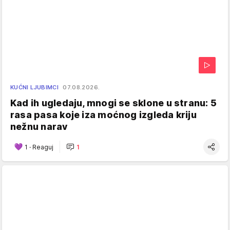
KUĆNI LJUBIMCI
07.08.2026.
Kad ih ugledaju, mnogi se sklone u stranu: 5
rasa pasa koje iza moćnog izgleda kriju
nežnu narav
1
·
Reaguj
1