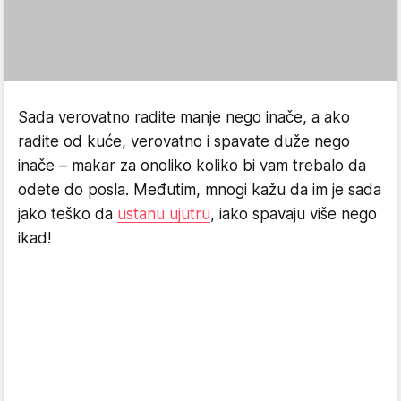
Sada verovatno radite manje nego inače, a ako
radite od kuće, verovatno i spavate duže nego
inače – makar za onoliko koliko bi vam trebalo da
odete do posla. Međutim, mnogi kažu da im je sada
jako teško da
ustanu ujutru
, iako spavaju više nego
ikad!