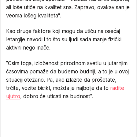
ali loše utiče na kvalitet sna. Zapravo, ovakav san je
veoma lošeg kvaliteta".
Kao druge faktore koji mogu da utiču na osećaj
letargije navodi i to što su ljudi sada manje fizički
aktivni nego inače.
"Osim toga, izloženost prirodnom svetlu u jutarnjim
časovima pomaže da budemo budniji, a to je u ovoj
situaciji otežano. Pa, ako izlazite da prošetate,
trčite, vozite bicikl, možda je najbolje da to
radite
ujutro
, dobro će uticati na budnost".