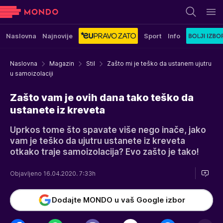
Naslovna
Najnovije
Sport
Info
Naslovna
Magazin
Stil
Zašto mi je teško da ustanem ujutru
u samoizolaciji
Zašto vam je ovih dana tako teško da
ustanete iz kreveta
Uprkos tome što spavate više nego inače, jako
vam je teško da ujutru ustanete iz kreveta
otkako traje samoizolacija? Evo zašto je tako!
Objavljeno 16.04.2020. 7:33h
Dodajte MONDO u vaš Google izbor