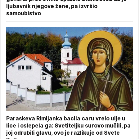
ljubavnik njegove žene, pa izvršio
samoubistvo
Paraskeva Rimljanka bacila caru vrelo ulje u
lice i oslepela ga: Svetiteljku surovo mučili, pa
joj odrubili glavu, ovo je razlikuje od Svete