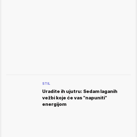
STIL
Uradite ih ujutru: Sedam laganih
vežbi koje će vas "napuniti"
energijom