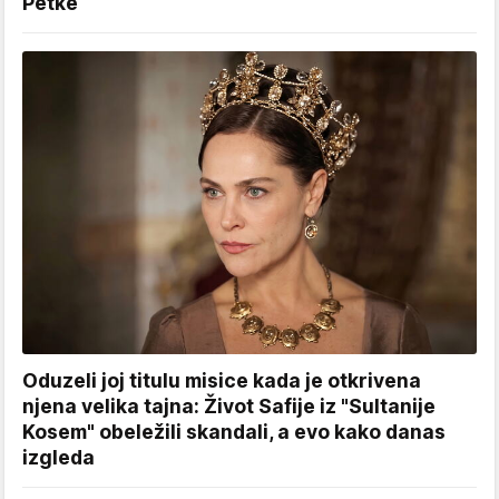
Petke
Oduzeli joj titulu misice kada je otkrivena
njena velika tajna: Život Safije iz "Sultanije
Kosem" obeležili skandali, a evo kako danas
izgleda