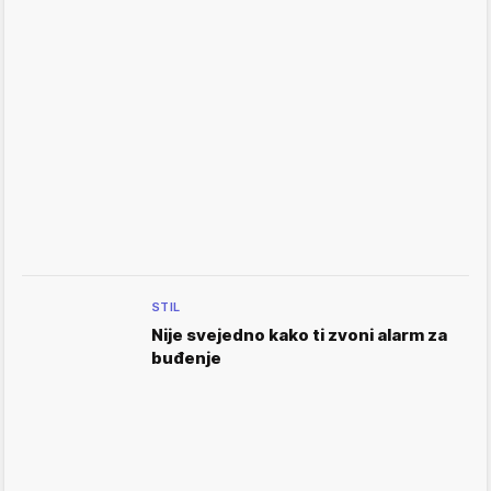
STIL
Nije svejedno kako ti zvoni alarm za
buđenje