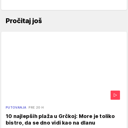
Pročitaj još
PUTOVANJA
PRE 20 H
10 najlepših plaža u Grčkoj: More je toliko
bistro, da se dno vidi kao na dlanu