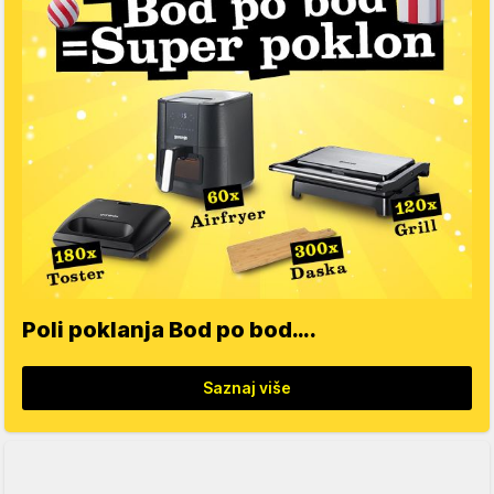
Poli poklanja Bod po bod….
Saznaj više