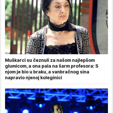
Muškarci su čeznuli za našom najlepšom
glumicom, a ona pala na šarm profesora: S
njom je bio u braku, a vanbračnog sina
napravio njenoj koleginici