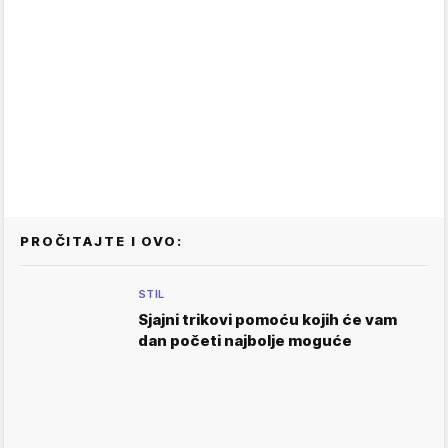
PROČITAJTE I OVO:
STIL
Sjajni trikovi pomoću kojih će vam
dan početi najbolje moguće