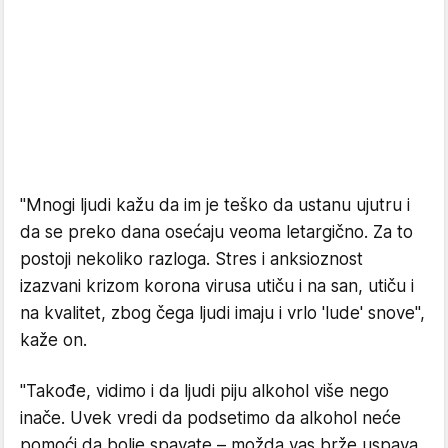
"Mnogi ljudi kažu da im je teško da ustanu ujutru i
da se preko dana osećaju veoma letargično. Za to
postoji nekoliko razloga. Stres i anksioznost
izazvani krizom korona virusa utiču i na san, utiču i
na kvalitet, zbog čega ljudi imaju i vrlo 'lude' snove",
kaže on.
"Takođe, vidimo i da ljudi piju alkohol više nego
inače. Uvek vredi da podsetimo da alkohol neće
pomoći da bolje spavate – možda vas brže uspava,