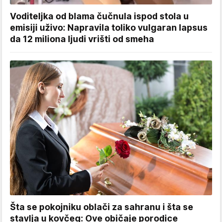
Voditeljka od blama čučnula ispod stola u
emisiji uživo: Napravila toliko vulgaran lapsus
da 12 miliona ljudi vrišti od smeha
Šta se pokojniku oblači za sahranu i šta se
stavlja u kovčeg: Ove običaje porodice