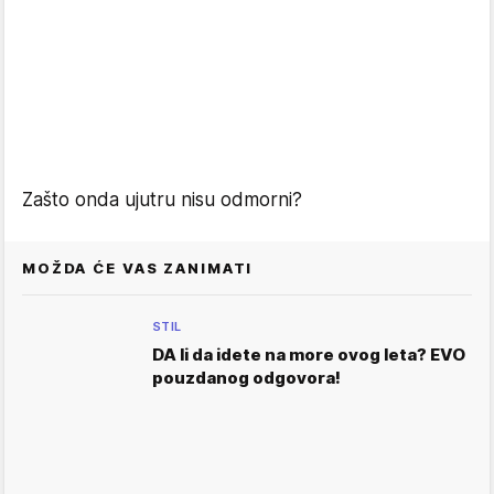
Zašto onda ujutru nisu odmorni?
MOŽDA ĆE VAS ZANIMATI
STIL
DA li da idete na more ovog leta? EVO
pouzdanog odgovora!