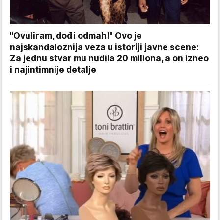
"Ovuliram, dođi odmah!" Ovo je
najskandaloznija veza u istoriji javne scene:
Za jednu stvar mu nudila 20 miliona, a on izneo
i najintimnije detalje