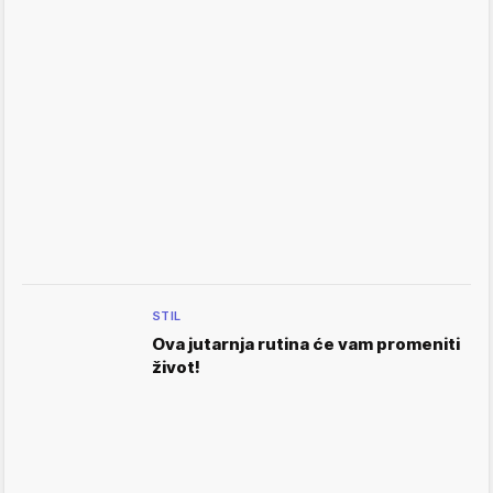
STIL
Ova jutarnja rutina će vam promeniti
život!