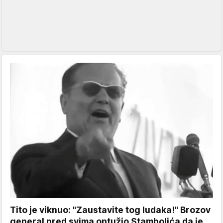
Tito je viknuo: "Zaustavite tog ludaka!" Brozov
general pred svima optužio Stambolića da je