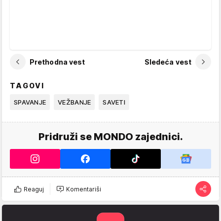
Prethodna vest
Sledeća vest
TAGOVI
SPAVANJE
VEŽBANJE
SAVETI
Pridruži se MONDO zajednici.
Reaguj
Komentariši