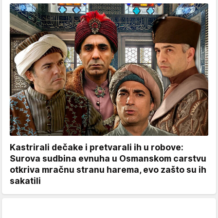
Kastrirali dečake i pretvarali ih u robove:
Surova sudbina evnuha u Osmanskom carstvu
otkriva mračnu stranu harema, evo zašto su ih
sakatili