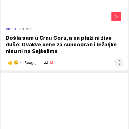
VIDEO
PRE 9 H
Došla sam u Crnu Goru, a na plaži ni žive
duše: Ovakve cene za suncobran i ležaljke
nisu ni na Sejšelima
4
·
Reaguj
13