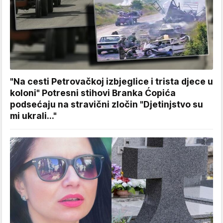
"Na cesti Petrovačkoj izbjeglice i trista djece u
koloni" Potresni stihovi Branka Ćopića
podsećaju na stravični zločin "Djetinjstvo su
mi ukrali..."