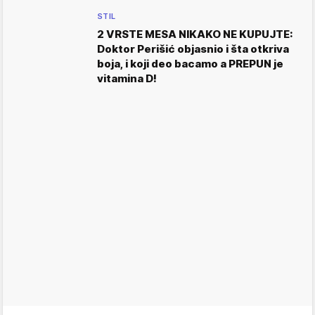
STIL
2 VRSTE MESA NIKAKO NE KUPUJTE:
Doktor Perišić objasnio i šta otkriva
boja, i koji deo bacamo a PREPUN je
vitamina D!