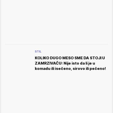
STIL
KOLIKO DUGO MESO SME DA STOJI U
ZAMRZIVAČU: Nije isto da li je u
komadu ili isečeno, sirovo ili pečeno!