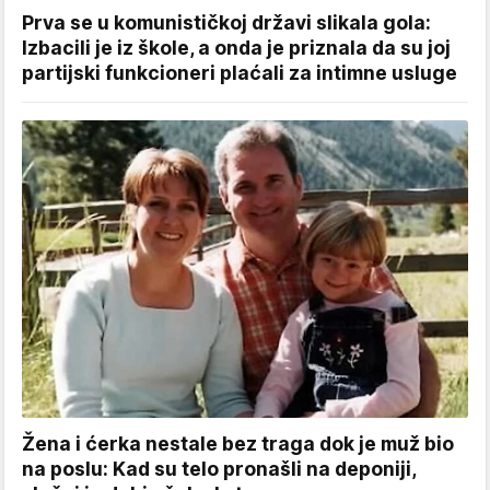
Prva se u komunističkoj državi slikala gola:
Izbacili je iz škole, a onda je priznala da su joj
partijski funkcioneri plaćali za intimne usluge
Žena i ćerka nestale bez traga dok je muž bio
na poslu: Kad su telo pronašli na deponiji,