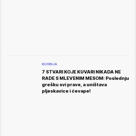
KUHINJA
7 STVARI KOJE KUVARI NIKADA NE
RADE S MLEVENIM MESOM: Poslednju
grešku svi prave, a uništava
pljeskavice i ćevape!