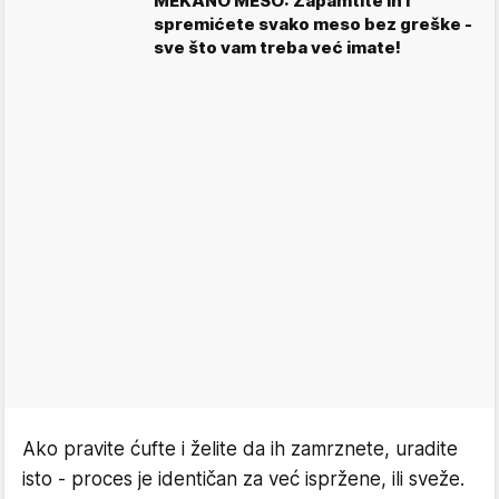
MEKANO MESO: Zapamtite ih i
spremićete svako meso bez greške -
sve što vam treba već imate!
Ako pravite ćufte i želite da ih zamrznete, uradite
isto - proces je identičan za već ispržene, ili sveže.