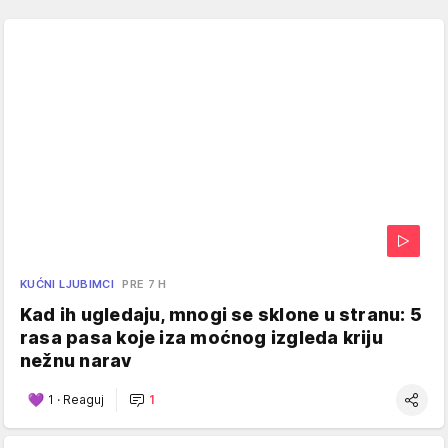
KUĆNI LJUBIMCI
PRE 7 H
Kad ih ugledaju, mnogi se sklone u stranu: 5
rasa pasa koje iza moćnog izgleda kriju
nežnu narav
1
·
Reaguj
1