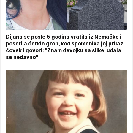
Dijana se posle 5 godina vratila iz Nemačke i
posetila ćerkin grob, kod spomenika joj prilazi
čovek i govori: "Znam devojku sa slike, udala
se nedavno"