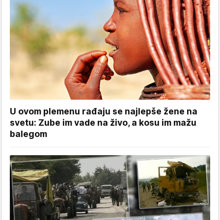
U ovom plemenu rađaju se najlepše žene na
svetu: Zube im vade na živo, a kosu im mažu
balegom