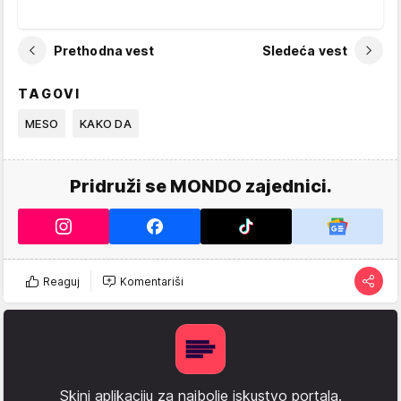
Prethodna vest
Sledeća vest
TAGOVI
MESO
KAKO DA
Pridruži se MONDO zajednici.
Reaguj
Komentariši
Skini aplikaciju za najbolje iskustvo portala.