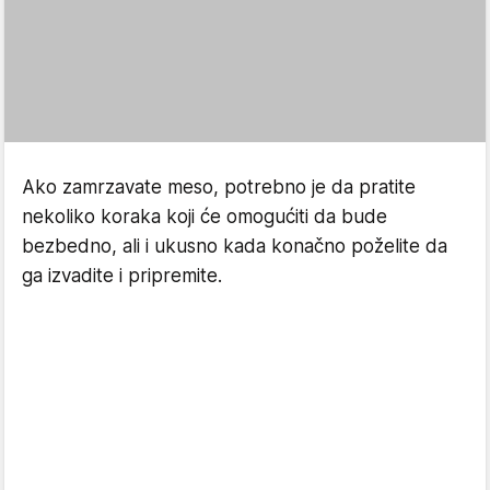
Ako zamrzavate meso, potrebno je da pratite
nekoliko koraka koji će omogućiti da bude
bezbedno, ali i ukusno kada konačno poželite da
ga izvadite i pripremite.