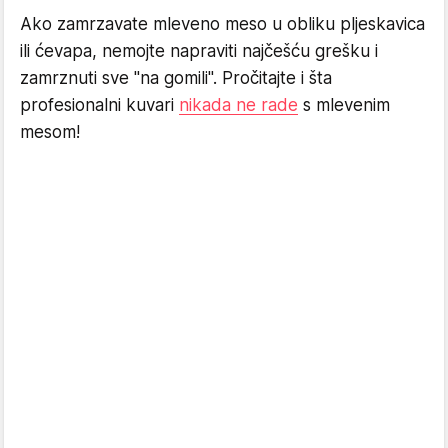
Ako zamrzavate mleveno meso u obliku pljeskavica
ili ćevapa, nemojte napraviti najčešću grešku i
zamrznuti sve "na gomili". Pročitajte i šta
profesionalni kuvari
nikada ne rade
s mlevenim
mesom!