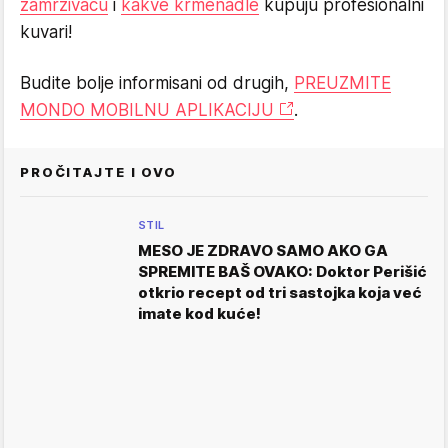
zamrzivaču
i
kakve krmenadle
kupuju profesionalni
kuvari!
Budite bolje informisani od drugih,
PREUZMITE
MONDO MOBILNU APLIKACIJU
.
PROČITAJTE I OVO
STIL
MESO JE ZDRAVO SAMO AKO GA
SPREMITE BAŠ OVAKO: Doktor Perišić
otkrio recept od tri sastojka koja već
imate kod kuće!