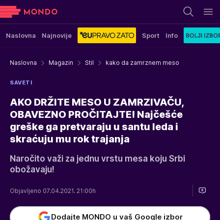
Naslovna
Najnovije
Sport
Info
Naslovna
Magazin
Stil
kako da zamrznem meso
SAVETI
AKO DRŽITE MESO U ZAMRZIVAČU,
OBAVEZNO PROČITAJTE! Najčešće
greške ga pretvaraju u santu leda i
skraćuju mu rok trajanja
Naročito važi za jednu vrstu mesa koju Srbi
obožavaju!
Objavljeno 07.04.2021. 21:00h
Dodajte MONDO u vaš Google izbor