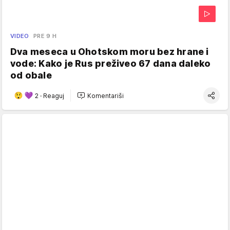
VIDEO
PRE 9 H
Dva meseca u Ohotskom moru bez hrane i
vode: Kako je Rus preživeo 67 dana daleko
od obale
2
·
Reaguj
Komentariši