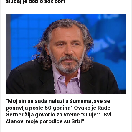
slučaj je dobio šok obrt
"Moj sin se sada nalazi u šumama, sve se
ponavlja posle 50 godina" Ovako je Rade
Šerbedžija govorio za vreme "Oluje": "Svi
članovi moje porodice su Srbi"