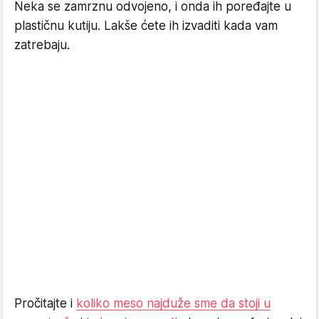
Neka se zamrznu odvojeno, i onda ih poređajte u
plastičnu kutiju. Lakše ćete ih izvaditi kada vam
zatrebaju.
Pročitajte i
koliko meso najduže sme da stoji u