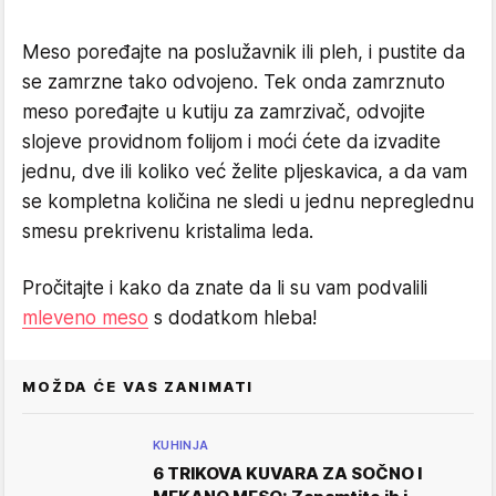
Meso poređajte na poslužavnik ili pleh, i pustite da
se zamrzne tako odvojeno. Tek onda zamrznuto
meso poređajte u kutiju za zamrzivač, odvojite
slojeve providnom folijom i moći ćete da izvadite
jednu, dve ili koliko već želite pljeskavica, a da vam
se kompletna količina ne sledi u jednu nepreglednu
smesu prekrivenu kristalima leda.
Pročitajte i kako da znate da li su vam podvalili
mleveno meso
s dodatkom hleba!
MOŽDA ĆE VAS ZANIMATI
KUHINJA
6 TRIKOVA KUVARA ZA SOČNO I