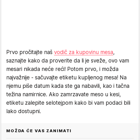
Prvo pročitajte naš
vodič za kupovinu mesa
,
saznajte kako da proverite da li je sveže, ovo vam
mesari nikada neće reći! Potom prvo, i možda
najvažnije - sačuvajte etiketu kupljenog mesa! Na
njemu piše datum kada ste ga nabavili, kao i tačna
težina namirnice. Ako zamrzavate meso u kesi,
etiketu zalepite selotejpom kako bi vam podaci bili
lako dostupni.
MOŽDA ĆE VAS ZANIMATI