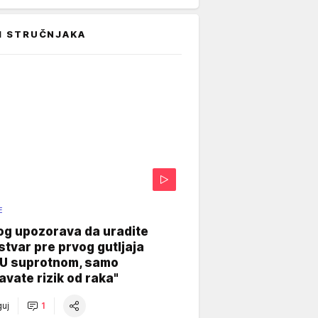
I STRUČNJAKA
E
og upozorava da uradite
stvar pre prvog gutljaja
"U suprotnom, samo
vate rizik od raka"
uj
1