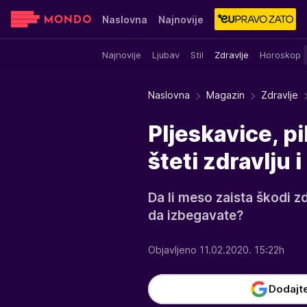
Naslovna
Najnovije
Najnovije
Ljubav
Stil
Zdravlje
Horoskop
Sensa
Stvar ukusa
Yumama
Naslovna
Magazin
Zdravlje
Pljeskavice, p
šteti zdravlju 
Da li meso zaista škodi z
da izbegavate?
Objavljeno 11.02.2020. 15:22h
Dodajt