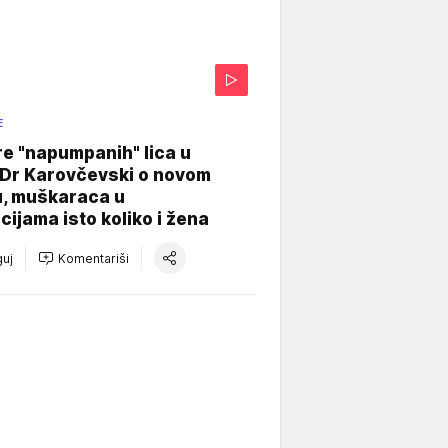
E
re "napumpanih" lica u
: Dr Karovčevski o novom
u, muškaraca u
cijama isto koliko i žena
uj
Komentariši