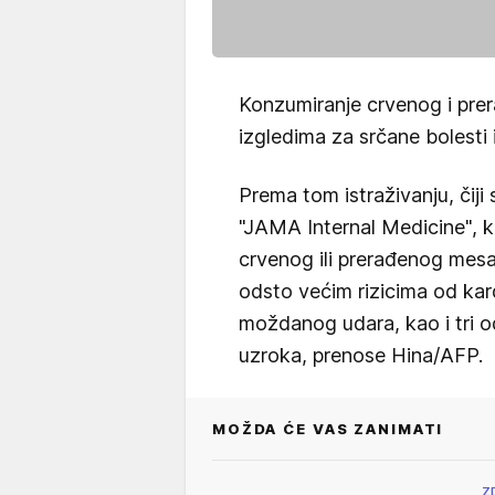
Konzumiranje crvenog i pre
izgledima za srčane bolesti 
Prema tom istraživanju, čiji 
"JAMA Internal Medicine", 
crvenog ili prerađenog mesa
odsto većim rizicima od kar
moždanog udara, kao i tri o
uzroka, prenose Hina/AFP.
MOŽDA ĆE VAS ZANIMATI
Z