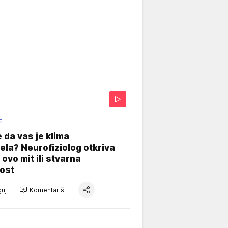
E
e da vas je klima
ela? Neurofiziolog otkriva
e ovo mit ili stvarna
ost
uj
Komentariši