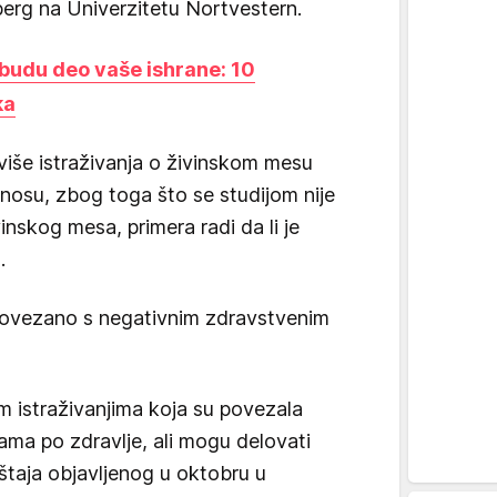
erg na Univerzitetu Nortvestern.
budu deo vaše ishrane: 10
ka
 više istraživanja o živinskom mesu
nosu, zbog toga što se studijom nije
inskog mesa, primera radi da li je
.
 povezano s negativnim zdravstvenim
jim istraživanjima koja su povezala
ma po zdravlje, ali mogu delovati
taja objavljenog u oktobru u