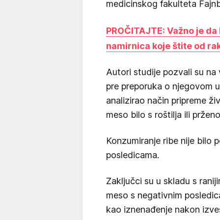
medicinskog fakulteta Fajnb
PROČITAJTE: Važno je da 
namirnica koje štite od ra
Autori studije pozvali su na
pre preporuka o njegovom u
analizirao način pripreme živ
meso bilo s roštilja ili prženo
Konzumiranje ribe nije bilo
posledicama.
Zaključci su u skladu s rani
meso s negativnim posledica
kao iznenađenje nakon izveš