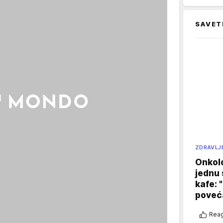
SAVET
ZDRAVLJ
Onkol
jednu 
kafe: 
poveća
Reag