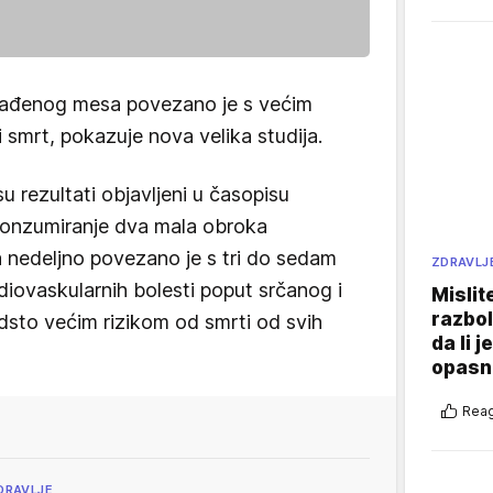
rađenog mesa povezano je s većim
i smrt, pokazuje nova velika studija.
su rezultati objavljeni u časopisu
konzumiranje dva mala obroka
 nedeljno povezano je s tri do sedam
ZDRAVLJ
diovaskularnih bolesti poput srčanog i
Mislit
razbol
dsto većim rizikom od smrti od svih
da li j
opasn
Reag
DRAVLJE