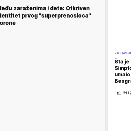
eđu zaraženima i dete: Otkriven
dentitet prvog "superprenosioca"
orone
ZDRAVLJ
Šta je
Simpto
umalo 
Beogr
Reag