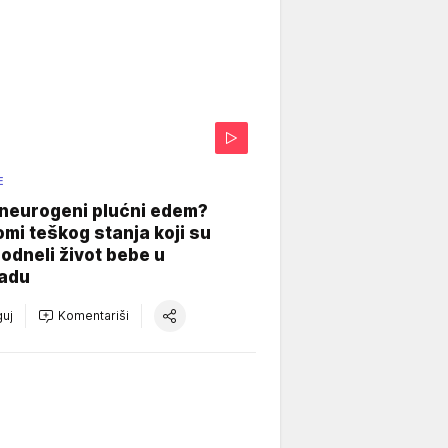
E
 neurogeni plućni edem?
mi teškog stanja koji su
odneli život bebe u
adu
uj
Komentariši