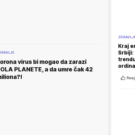
ZDRAVLJ
Kraj e
Srbiji
DRAVLJE
trend
orona virus bi mogao da zarazi
ordina
OLA PLANETE, a da umre čak 42
iliona?!
Reag