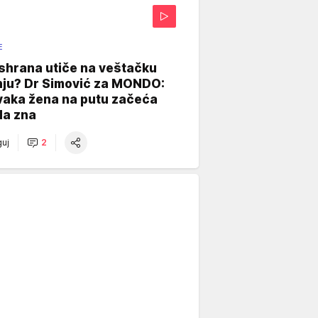
E
shrana utiče na veštačku
nju? Dr Simović za MONDO:
vaka žena na putu začeća
da zna
uj
2