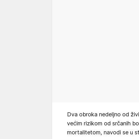
Dva obroka nedeljno od ži
većim rizikom od srčanih bol
mortalitetom, navodi se u stu