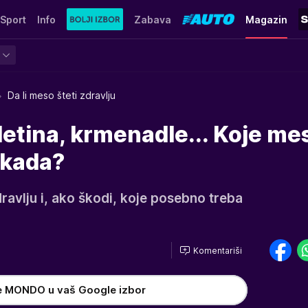
Sport
Info
Zabava
Magazin
Da li meso šteti zdravlju
iletina, krmenadle... Koje me
i kada?
dravlju i, ako škodi, koje posebno treba
Komentariši
e MONDO u vaš Google izbor