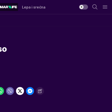
Lepa i srećna
so