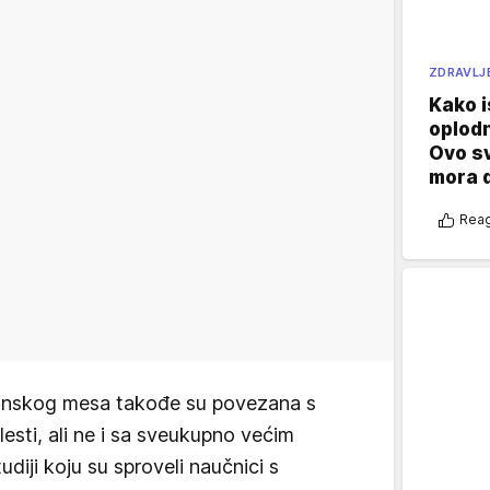
ZDRAVLJ
Kako i
oplod
Ovo s
mora 
Reag
vinskog mesa takođe su povezana s
esti, ali ne i sa sveukupno većim
diji koju su sproveli naučnici s