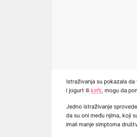
Istraživanja su pokazala da 
i jogurt ili
kefir
, mogu da po
Jedno istraživanje sprovede
da su oni među njima, koji s
imali manje simptoma društ