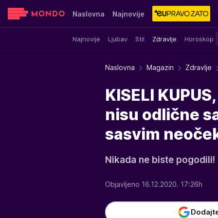
Naslovna
Najnovije
Najnovije
Ljubav
Stil
Zdravlje
Horoskop
Sensa
Stvar ukusa
Yumama
Naslovna
Magazin
Zdravlje
KISELI KUPUS,
nisu odlične s
sasvim neoček
Nikada ne biste pogodili!
Objavljeno 16.12.2020. 17:26h
Dodajt