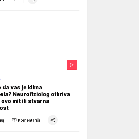
E
e da vas je klima
ela? Neurofiziolog otkriva
e ovo mit ili stvarna
ost
uj
Komentariši