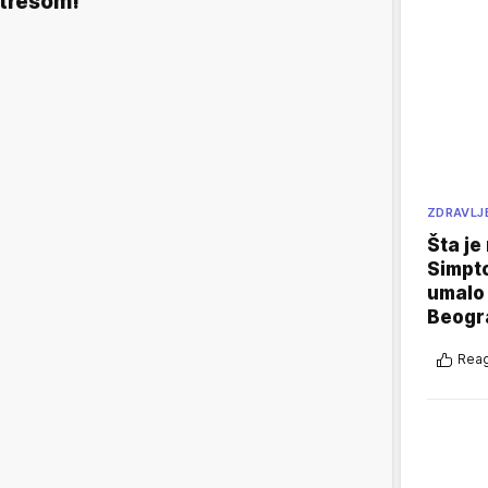
tresom!
ZDRAVLJ
Šta je
Simpto
umalo 
Beogr
Reag