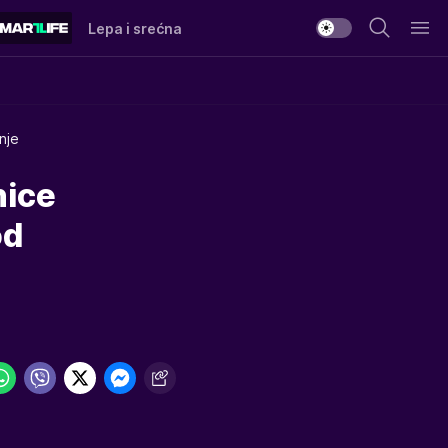
Lepa i srećna
nje
nice
od