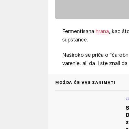
Fermentisana
hrana
, kao št
supstance.
Naširoko se priča o "čarobn
varenje, ali da li ste znali 
MOŽDA ĆE VAS ZANIMATI
Z
S
D
z