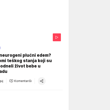
E
 neurogeni plućni edem?
mi teškog stanja koji su
odneli život bebe u
adu
uj
Komentariši