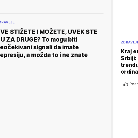
DRAVLJE
VE STIŽETE I MOŽETE, UVEK STE
U ZA DRUGE? To mogu biti
ZDRAVLJ
eočekivani signali da imate
Kraj e
epresiju, a možda to i ne znate
Srbiji
trend
ordina
Reag