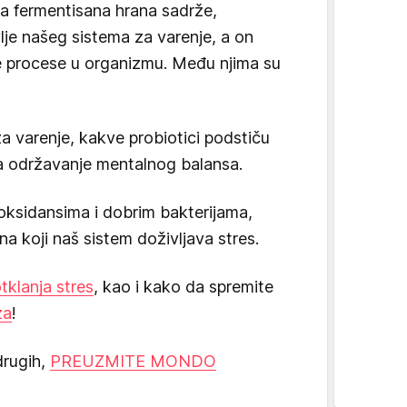
uga fermentisana hrana sadrže,
lje našeg sistema za varenje, a on
ge procese u organizmu. Među njima su
a varenje, kakve probiotici podstiču
 za održavanje mentalnog balansa.
ioksidansima i dobrim bakterijama,
na koji naš sistem doživljava stres.
tklanja stres
, kao i kako da spremite
za
!
drugih,
PREUZMITE MONDO