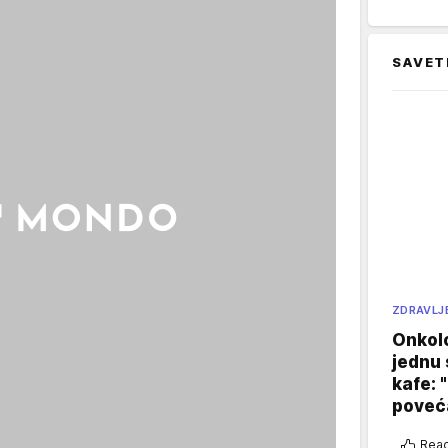
SAVET
ZDRAVLJ
Onkol
jednu 
kafe: 
poveća
Reag