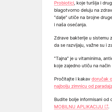
Probiotici
, koje turšija i dr
blagotvorno deluju na zdrav
"dalje" utiče na brojne dru
i naša osećanja.
Zdrave bakterije u sistemu z
da se razvijaju, važne su i
"Tajna" je u vitaminima, ant
koje zajedno utiču na način 
Pročitajte i kakav
doručak o
najbolju zimnicu od paradaj
Budite bolje informisani od 
MOBILNU APLIKACIJU
.