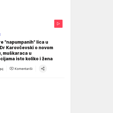
E
re "napumpanih" lica u
: Dr Karovčevski o novom
u, muškaraca u
cijama isto koliko i žena
uj
Komentariši