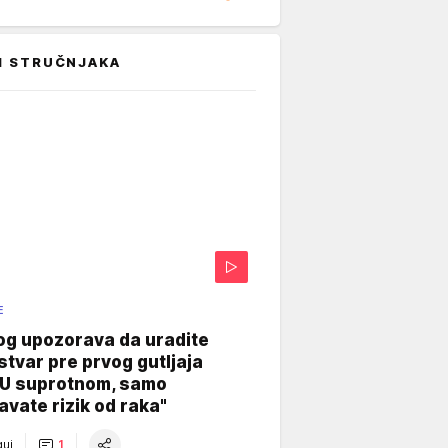
I STRUČNJAKA
E
og upozorava da uradite
stvar pre prvog gutljaja
"U suprotnom, samo
vate rizik od raka"
uj
1