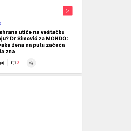
E
shrana utiče na veštačku
nju? Dr Simović za MONDO:
vaka žena na putu začeća
da zna
uj
2