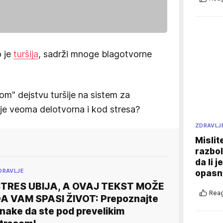
o je
turšija
, sadrži mnoge blagotvorne
om" dejstvu turšije na sistem za
da je veoma delotvorna i kod stresa?
ZDRAVLJ
Mislit
razbol
da li j
DRAVLJE
opasn
TRES UBIJA, A OVAJ TEKST MOŽE
Reag
A VAM SPASI ŽIVOT: Prepoznajte
nake da ste pod prevelikim