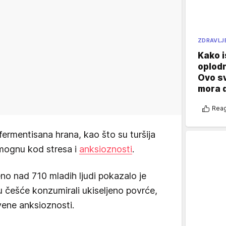
ZDRAVLJ
Kako i
oplod
Ovo s
mora 
Reag
fermentisana hrana, kao što su turšija
mognu kod stresa i
anksioznosti
.
no nad 710 mladih ljudi pokazalo je
u češće konzumirali ukiseljeno povrće,
vene anksioznosti.