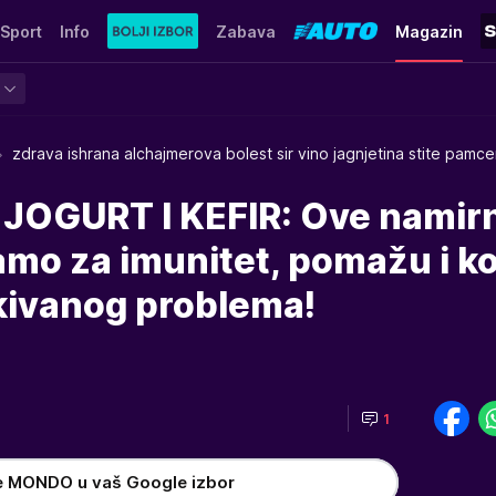
Sport
Info
Zabava
Magazin
zdrava ishrana alchajmerova bolest sir vino jagnjetina stite pamce
 JOGURT I KEFIR: Ove namir
amo za imunitet, pomažu i k
ivanog problema!
1
e MONDO u vaš Google izbor