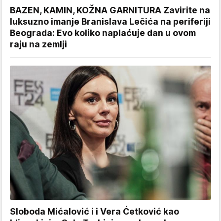
BAZEN, KAMIN, KOŽNA GARNITURA Zavirite na
luksuzno imanje Branislava Lečića na periferiji
Beograda: Evo koliko naplaćuje dan u ovom
raju na zemlji
Sloboda Mićalović i i Vera Ćetković kao