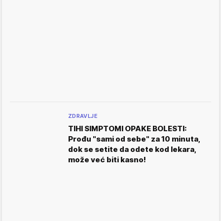
ZDRAVLJE
TIHI SIMPTOMI OPAKE BOLESTI:
Prođu "sami od sebe" za 10 minuta,
dok se setite da odete kod lekara,
može već biti kasno!