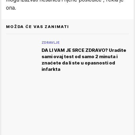
ona.
MOŽDA ĆE VAS ZANIMATI
ZDRAVLJE
DA LI VAM JE SRCE ZDRAVO? Uradite
sami ovaj test od samo 2 minuta i
znaćete da li ste u opasnosti od
infarkta