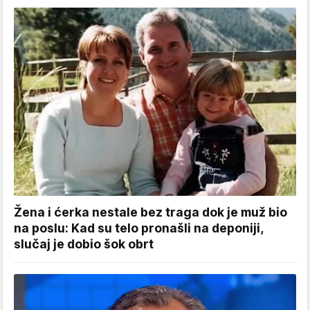
Žena i ćerka nestale bez traga dok je muž bio
na poslu: Kad su telo pronašli na deponiji,
slučaj je dobio šok obrt