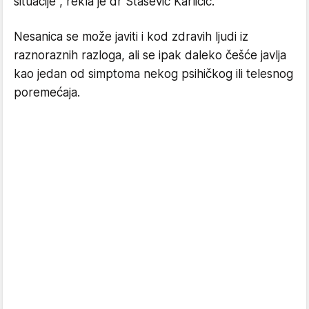
situacije", rekla je dr Stašević Karličić.
Nesanica se može javiti i kod zdravih ljudi iz
raznoraznih razloga, ali se ipak daleko češće javlja
kao jedan od simptoma nekog psihičkog ili telesnog
poremećaja.