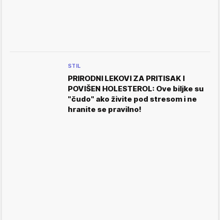
STIL
PRIRODNI LEKOVI ZA PRITISAK I
POVIŠEN HOLESTEROL: Ove biljke su
"čudo" ako živite pod stresom i ne
hranite se pravilno!