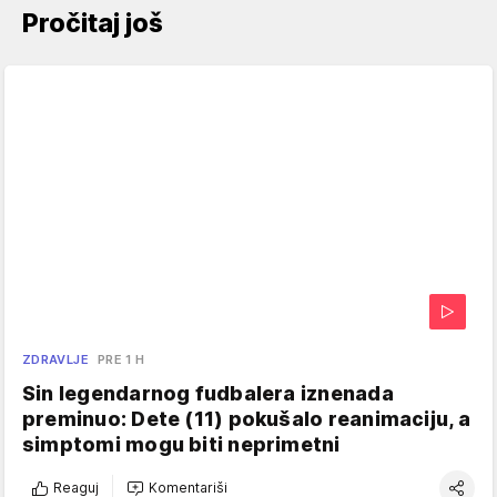
Pročitaj još
ZDRAVLJE
PRE 1 H
Sin legendarnog fudbalera iznenada
preminuo: Dete (11) pokušalo reanimaciju, a
simptomi mogu biti neprimetni
Reaguj
Komentariši