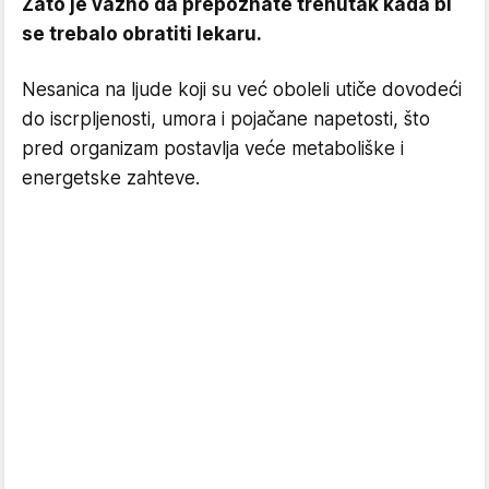
Zato je važno da prepoznate trenutak kada bi
se trebalo obratiti lekaru.
Nesanica na ljude koji su već oboleli utiče dovodeći
do iscrpljenosti, umora i pojačane napetosti, što
pred organizam postavlja veće metaboliške i
energetske zahteve.