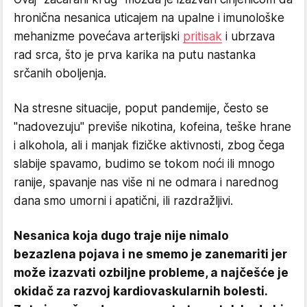
hronična nesanica uticajem na upalne i imunološke
mehanizme povećava arterijski
pritisak
i ubrzava
rad srca, što je prva karika na putu nastanka
srčanih oboljenja.
Na stresne situacije, poput pandemije, često se
"nadovezuju" previše nikotina, kofeina, teške hrane
i alkohola, ali i manjak fizičke aktivnosti, zbog čega
slabije spavamo, budimo se tokom noći ili mnogo
ranije, spavanje nas više ni ne odmara i narednog
dana smo umorni i apatični, ili razdražljivi.
Nesanica koja dugo traje nije nimalo
bezazlena pojava i ne smemo je zanemariti jer
može izazvati ozbiljne probleme, a najčešće je
okidač za razvoj kardiovaskularnih bolesti.