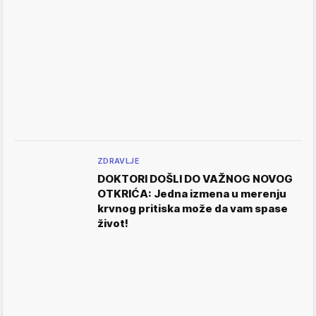
ZDRAVLJE
DOKTORI DOŠLI DO VAŽNOG NOVOG
OTKRIĆA: Jedna izmena u merenju
krvnog pritiska može da vam spase
život!