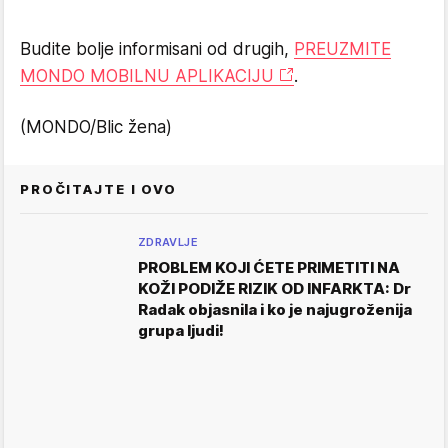
Budite bolje informisani od drugih,
PREUZMITE
MONDO MOBILNU APLIKACIJU
.
(MONDO/Blic žena)
PROČITAJTE I OVO
ZDRAVLJE
PROBLEM KOJI ĆETE PRIMETITI NA
KOŽI PODIŽE RIZIK OD INFARKTA: Dr
Radak objasnila i ko je najugroženija
grupa ljudi!