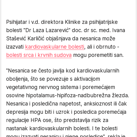
Psihijatar i v.d. direktora Klinike za psihijatrijske
bolesti "Dr Laza Lazarević" doc. dr sc. med. Ivana
Stašević Karličić objašnjava da nesanica može
izazvati
kardiovaskularne bolesti
, ali i obrnuto -
bolesti srca i krvnih sudova
mogu poremetiti san.
"Nesanica se često javlja kod kardiovaskularnih
oboljenja, što se povezuje s aktivacijom
vegetativnog nervnog sistema i poremećajem
osovine hipotalamus-hipifoza-nadbubrežna žlezda.
Nesanica i posledična napetost, anksioznost ili čak
depresija mogu biti i uzrok i posledica poremećaja
regulacije HPA ose, što predstavlja rizik za
nastanak kardiovaskularnih bolesti. I te bolesti
mogu izazvati nesanicu i njene posledice", rekla je