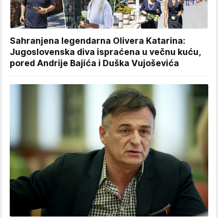
Sahranjena legendarna Olivera Katarina:
Jugoslovenska diva ispraćena u večnu kuću,
pored Andrije Bajića i Duška Vujoševića