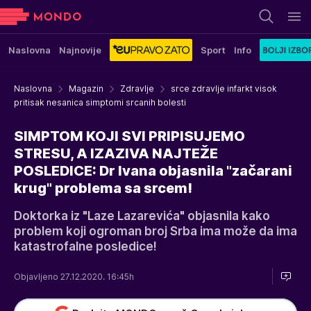
Naslovna
Najnovije
Sport
Info
Naslovna
Magazin
Zdravlje
srce zdravlje infarkt visok
pritisak nesanica simptomi srcanih bolesti
SIMPTOM KOJI SVI PRIPISUJEMO
STRESU, A IZAZIVA NAJTEŽE
POSLEDICE: Dr Ivana objasnila "začarani
krug" problema sa srcem!
Doktorka iz "Laze Lazarevića" objasnila kako
problem koji ogroman broj Srba ima može da ima
katastrofalne posledice!
Objavljeno 27.12.2020. 16:45h