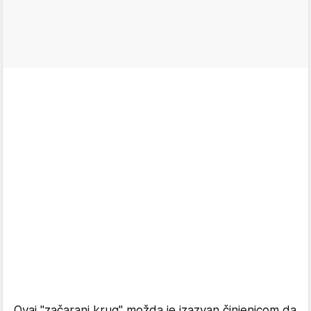
Ovaj "začarani krug" možda je izazvan činjenicom da