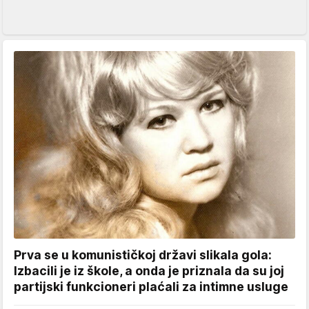
Prva se u komunističkoj državi slikala gola:
Izbacili je iz škole, a onda je priznala da su joj
partijski funkcioneri plaćali za intimne usluge