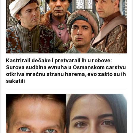
Kastrirali dečake i pretvarali ih u robove:
Surova sudbina evnuha u Osmanskom carstvu
otkriva mračnu stranu harema, evo zašto su ih
sakatili