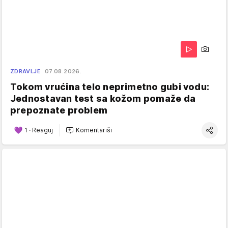
ZDRAVLJE
07.08.2026.
Tokom vrućina telo neprimetno gubi vodu:
Jednostavan test sa kožom pomaže da
prepoznate problem
1
·
Reaguj
Komentariši