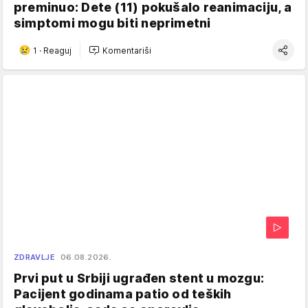
preminuo: Dete (11) pokušalo reanimaciju, a
simptomi mogu biti neprimetni
1
·
Reaguj
Komentariši
ZDRAVLJE
06.08.2026.
Prvi put u Srbiji ugrađen stent u mozgu:
Pacijent godinama patio od teških