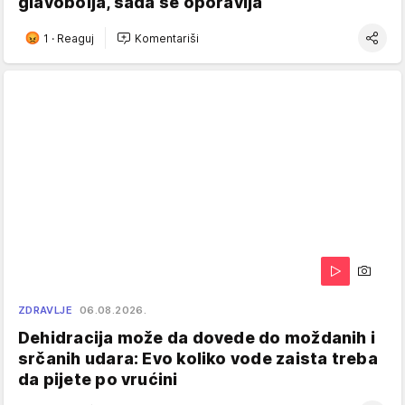
glavobolja, sada se oporavlja
1
·
Reaguj
Komentariši
ZDRAVLJE
06.08.2026.
Dehidracija može da dovede do moždanih i
srčanih udara: Evo koliko vode zaista treba
da pijete po vrućini