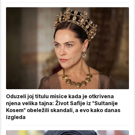
Oduzeli joj titulu misice kada je otkrivena
njena velika tajna: Život Safije iz "Sultanije
Kosem" obeležili skandali, a evo kako danas
izgleda