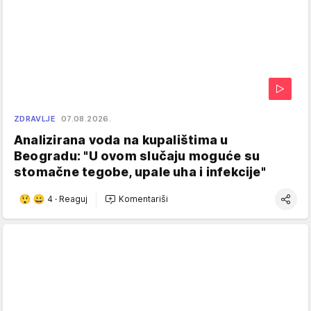
ZDRAVLJE
07.08.2026.
Analizirana voda na kupalištima u
Beogradu: "U ovom slučaju moguće su
stomačne tegobe, upale uha i infekcije"
4
·
Reaguj
Komentariši