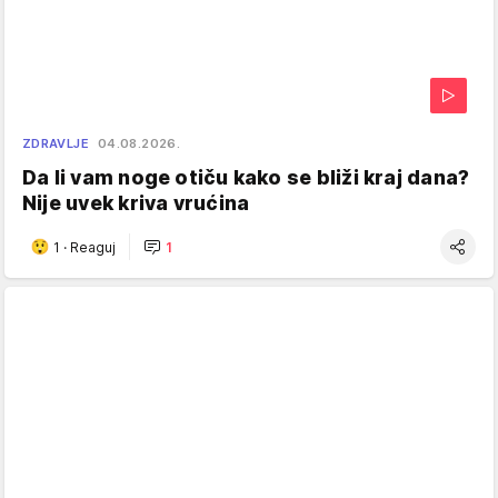
ZDRAVLJE
04.08.2026.
Da li vam noge otiču kako se bliži kraj dana?
Nije uvek kriva vrućina
1
·
Reaguj
1