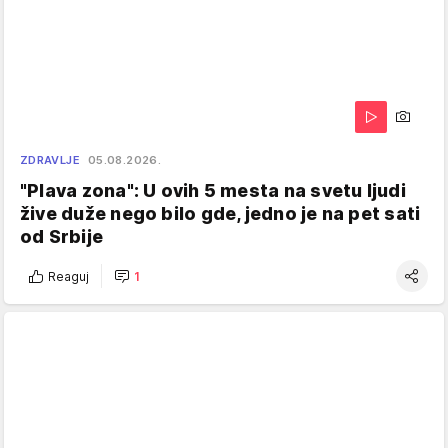
ZDRAVLJE
05.08.2026.
"Plava zona": U ovih 5 mesta na svetu ljudi
žive duže nego bilo gde, jedno je na pet sati
od Srbije
Reaguj
1