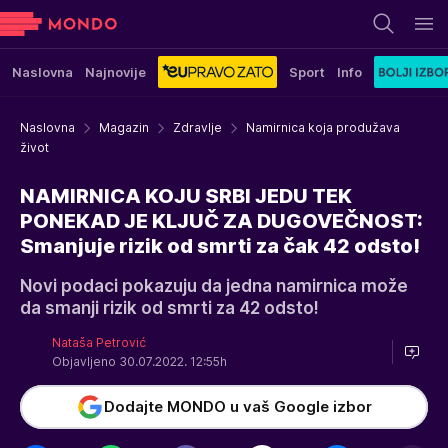
Naslovna
Najnovije
Sport
Info
Naslovna
Magazin
Zdravlje
Namirnica koja produžava
život
NAMIRNICA KOJU SRBI JEDU TEK
PONEKAD JE KLJUČ ZA DUGOVEČNOST:
Smanjuje rizik od smrti za čak 42 odsto!
Novi podaci pokazuju da jedna namirnica može
da smanji rizik od smrti za 42 odsto!
Nataša Petrović
Objavljeno 30.07.2022. 12:55h
Dodajte MONDO u vaš Google izbor