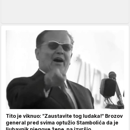
Tito je viknuo: "Zaustavite tog ludaka!" Brozov
general pred svima optužio Stambolića da je
ljubavnik njegove žene, pa izvršio