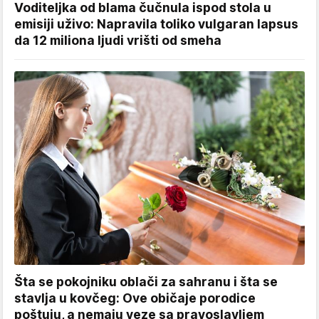
Voditeljka od blama čučnula ispod stola u
emisiji uživo: Napravila toliko vulgaran lapsus
da 12 miliona ljudi vrišti od smeha
Šta se pokojniku oblači za sahranu i šta se
stavlja u kovčeg: Ove običaje porodice
poštuju, a nemaju veze sa pravoslavljem