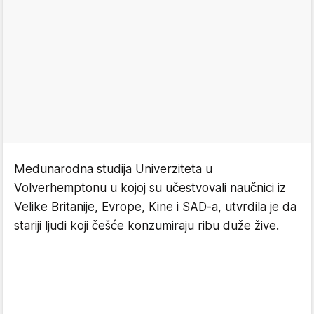
Međunarodna studija Univerziteta u
Volverhemptonu u kojoj su učestvovali naučnici iz
Velike Britanije, Evrope, Kine i SAD-a, utvrdila je da
stariji ljudi koji češće konzumiraju ribu duže žive.