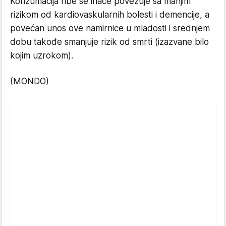
Konzumacija ribe se inače povezuje sa manjim
rizikom od kardiovaskularnih bolesti i demencije, a
povećan unos ove namirnice u mladosti i srednjem
dobu takođe smanjuje rizik od smrti (izazvane bilo
kojim uzrokom).
(MONDO)