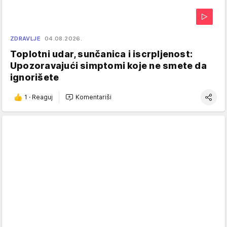
ZDRAVLJE
04.08.2026.
Toplotni udar, sunčanica i iscrpljenost:
Upozoravajući simptomi koje ne smete da
ignorišete
1
·
Reaguj
Komentariši