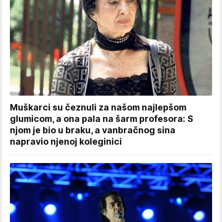
Muškarci su čeznuli za našom najlepšom
glumicom, a ona pala na šarm profesora: S
njom je bio u braku, a vanbračnog sina
napravio njenoj koleginici