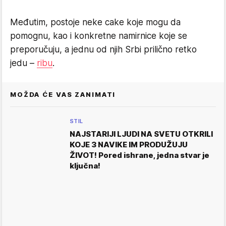
Međutim, postoje neke cake koje mogu da
pomognu, kao i konkretne namirnice koje se
preporučuju, a jednu od njih Srbi prilično retko
jedu –
ribu
.
MOŽDA ĆE VAS ZANIMATI
STIL
NAJSTARIJI LJUDI NA SVETU OTKRILI
KOJE 3 NAVIKE IM PRODUŽUJU
ŽIVOT! Pored ishrane, jedna stvar je
ključna!