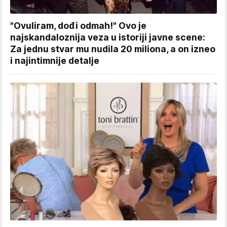
"Ovuliram, dođi odmah!" Ovo je
najskandaloznija veza u istoriji javne scene:
Za jednu stvar mu nudila 20 miliona, a on izneo
i najintimnije detalje