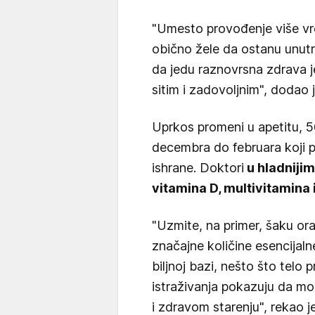
"Umesto provođenje više v
obično žele da ostanu unutra
da jedu raznovrsna zdrava je
sitim i zadovoljnim", dodao j
Uprkos promeni u apetitu,
decembra do februara koji
ishrane. Doktori
u hladniji
vitamina D, multivitamina
"Uzmite, na primer, šaku orah
značajne količine esencijaln
biljnoj bazi, nešto što telo
istraživanja pokazuju da mo
i zdravom starenju", rekao je