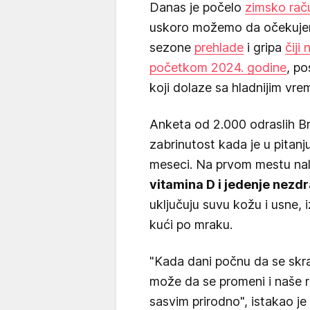
Danas je počelo
zimsko rač
uskoro možemo da očekujemo
sezone
prehlade
i gripa
čiji
početkom 2024. godine
, po
koji dolaze sa hladnijim vr
Anketa od 2.000 odraslih B
zabrinutost kada je u pitanj
meseci. Na prvom mestu na
vitamina D i jedenje nezd
uključuju suvu kožu i usne, 
kući po mraku.
"Kada dani počnu da se skra
može da se promeni i naše r
sasvim prirodno", istakao je