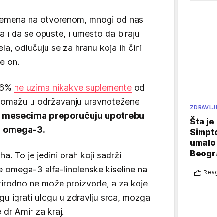
remena na otvorenom, mnogi od nas
 i da se opuste, i umesto da biraju
la, odlučuju se za hranu koja ih čini
e on.
 56%
ne uzima nikakve suplemente
od
 pomažu u održavanju uravnotežene
ZDRAVLJ
m mesecima preporučuju upotrebu
Šta je
 i omega-3.
Simpto
umalo 
Beogr
a. To je jedini orah koji sadrži
e omega-3 alfa-linolenske kiseline na
Reag
 prirodno ne može proizvode, a za koje
gu igrati ulogu u zdravlju srca, mozga
 dr Amir za kraj.