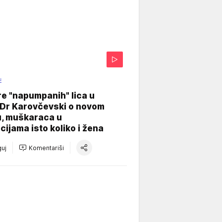
E
re "napumpanih" lica u
: Dr Karovčevski o novom
u, muškaraca u
cijama isto koliko i žena
uj
Komentariši