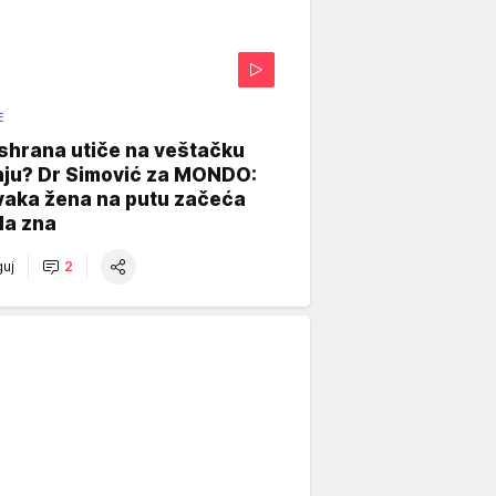
E
shrana utiče na veštačku
nju? Dr Simović za MONDO:
vaka žena na putu začeća
da zna
uj
2