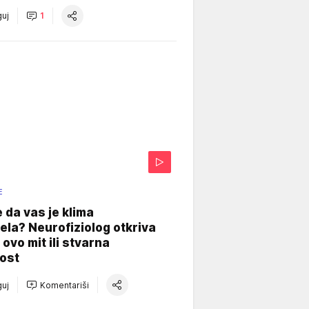
uj
1
E
e da vas je klima
ela? Neurofiziolog otkriva
e ovo mit ili stvarna
ost
uj
Komentariši