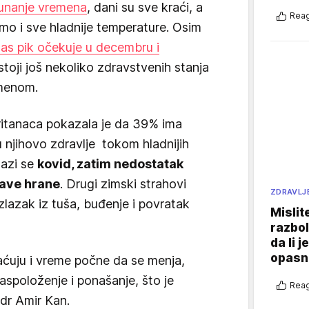
unanje vremena
, dani su sve kraći, a
Reag
 i sve hladnije temperature. Osim
 nas pik očekuje u decembru i
stoji još nekoliko zdravstvenih stanja
emenom.
ritanaca pokazala je da 39% ima
u njihovo zdravlje tokom hladnijih
lazi se
kovid, zatim nedostatak
rave hrane
. Drugi zimski strahovi
ZDRAVLJ
izlazak iz tuša, buđenje i povratak
Mislit
razbol
da li j
opasn
ćuju i vreme počne da se menja,
aspoloženje i ponašanje, što je
Reag
 dr Amir Kan.