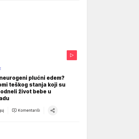
E
 neurogeni plućni edem?
mi teškog stanja koji su
odneli život bebe u
adu
uj
Komentariši