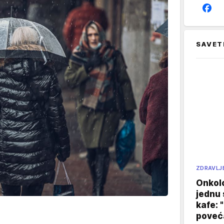
SAVET
ZDRAVLJ
Onkol
jednu 
kafe: 
poveća