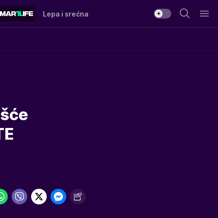
Lepa i srećna
ešće
TE