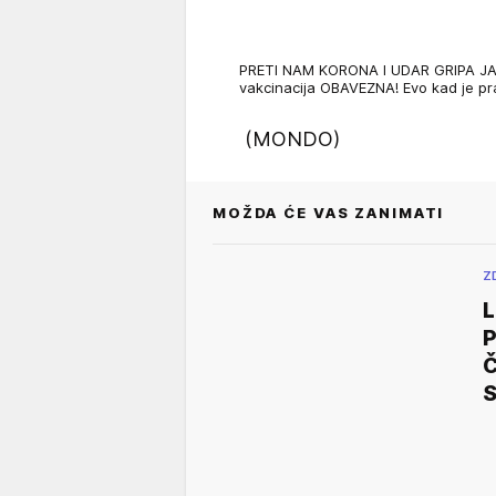
PRETI NAM KORONA I UDAR GRIPA JAČ
vakcinacija OBAVEZNA! Evo kad je 
(MONDO)
MOŽDA ĆE VAS ZANIMATI
Z
L
Č
S