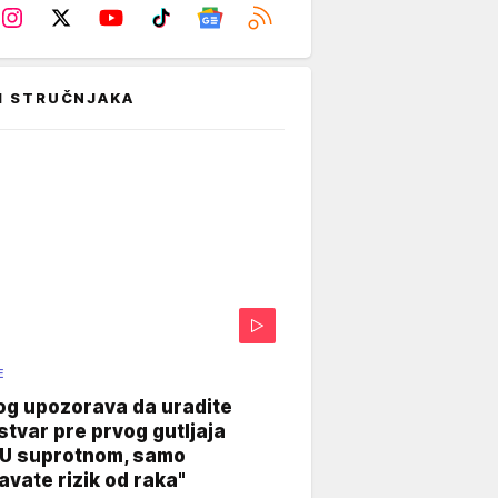
I STRUČNJAKA
E
og upozorava da uradite
stvar pre prvog gutljaja
"U suprotnom, samo
vate rizik od raka"