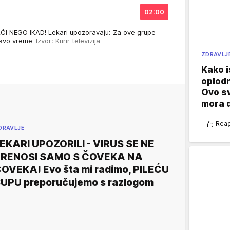
02:00
I NEGO IKAD! Lekari upozoravaju: Za ove grupe
pravo vreme
Izvor: Kurir televizija
ZDRAVLJ
Kako i
oplod
Ovo s
mora 
Reag
DRAVLJE
EKARI UPOZORILI - VIRUS SE NE
PRENOSI SAMO S ČOVEKA NA
OVEKA! Evo šta mi radimo, PILEĆU
UPU preporučujemo s razlogom