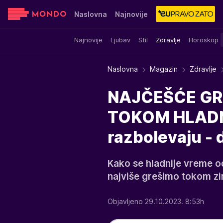
Naslovna
Najnovije
Najnovije
Ljubav
Stil
Zdravlje
Horoskop
Sensa
Stvar ukusa
Yumama
Naslovna
Magazin
Zdravlje
NAJČEŠĆE GR
TOKOM HLADNI
razbolevaju - 
Kako se hladnije vreme o
najviše grešimo tokom z
Objavljeno 29.10.2023. 8:53h