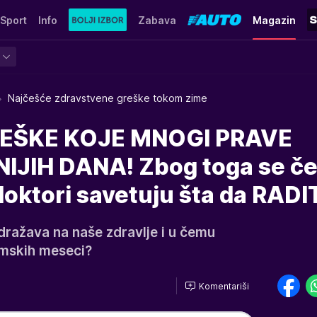
Sport
Info
Zabava
Magazin
Najčešće zdravstvene greške tokom zime
EŠKE KOJE MNOGI PRAVE
JIH DANA! Zbog toga se č
doktori savetuju šta da RADI
dražava na naše zdravlje i u čemu
imskih meseci?
Komentariši