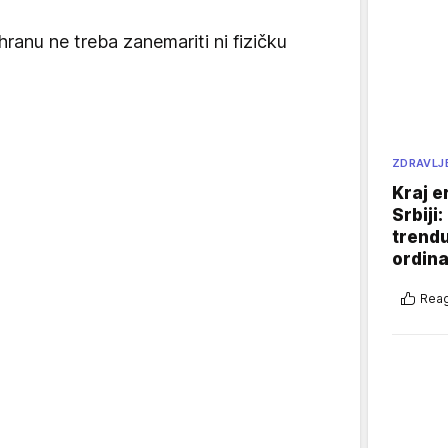
ranu ne treba zanemariti ni fizičku
ZDRAVLJ
Kraj e
Srbiji
trend
ordina
Reag