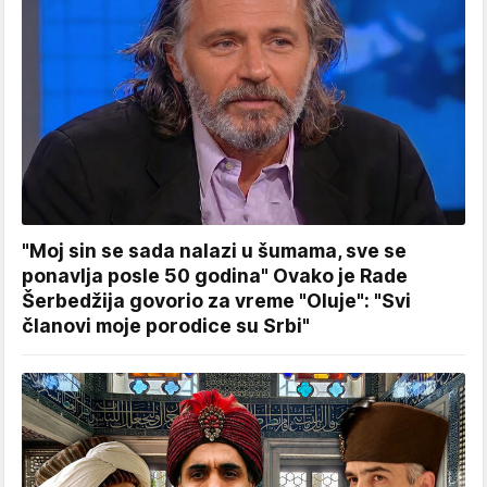
"Moj sin se sada nalazi u šumama, sve se
ponavlja posle 50 godina" Ovako je Rade
Šerbedžija govorio za vreme "Oluje": "Svi
članovi moje porodice su Srbi"