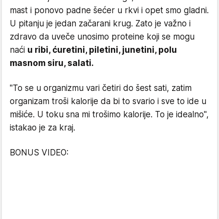
mast i ponovo padne šećer u rkvi i opet smo gladni.
U pitanju je jedan začarani krug. Zato je važno i
zdravo da uveče unosimo proteine koji se mogu
naći
u ribi, ćuretini, piletini, junetini, polu
masnom siru, salati.
"To se u organizmu vari četiri do šest sati, zatim
organizam troši kalorije da bi to svario i sve to ide u
mišiće. U toku sna mi trošimo kalorije. To je idealno",
istakao je za kraj.
BONUS VIDEO: