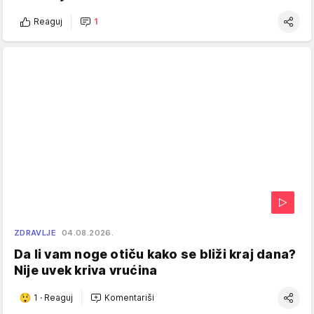
Reaguj
1
ZDRAVLJE
04.08.2026.
Da li vam noge otiču kako se bliži kraj dana?
Nije uvek kriva vrućina
1
·
Reaguj
Komentariši