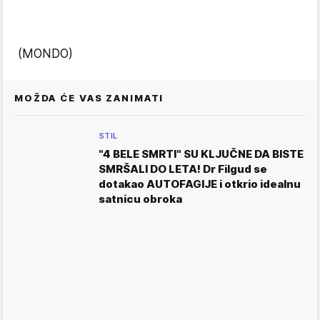
(MONDO)
MOŽDA ĆE VAS ZANIMATI
STIL
"4 BELE SMRTI" SU KLJUČNE DA BISTE
SMRŠALI DO LETA! Dr Filgud se
dotakao AUTOFAGIJE i otkrio idealnu
satnicu obroka