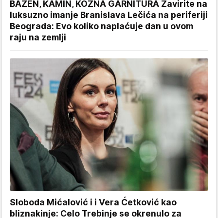
BAZEN, KAMIN, KOŽNA GARNITURA Zavirite na
luksuzno imanje Branislava Lečića na periferiji
Beograda: Evo koliko naplaćuje dan u ovom
raju na zemlji
Sloboda Mićalović i i Vera Ćetković kao
bliznakinje: Celo Trebinje se okrenulo za