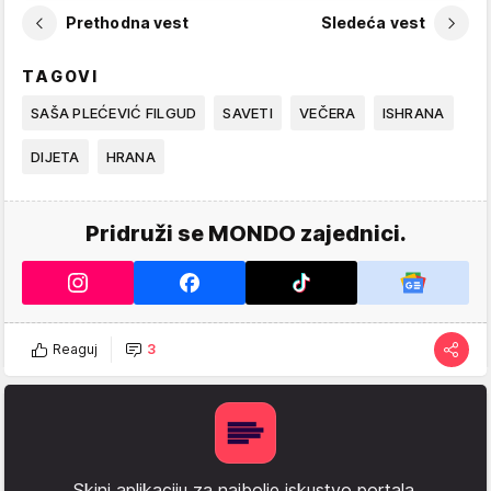
Prethodna vest
Sledeća vest
TAGOVI
SAŠA PLEĆEVIĆ FILGUD
SAVETI
VEČERA
ISHRANA
DIJETA
HRANA
Pridruži se MONDO zajednici.
Reaguj
3
Skini aplikaciju za najbolje iskustvo portala.