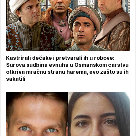
Kastrirali dečake i pretvarali ih u robove:
Surova sudbina evnuha u Osmanskom carstvu
otkriva mračnu stranu harema, evo zašto su ih
sakatili