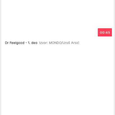
00:45
Dr Feelgood - 1. deo
Izvor: MONDO/Uroš Arsić