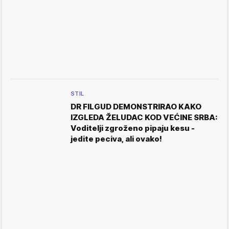
STIL
DR FILGUD DEMONSTRIRAO KAKO
IZGLEDA ŽELUDAC KOD VEĆINE SRBA:
Voditelji zgroženo pipaju kesu -
jedite peciva, ali ovako!