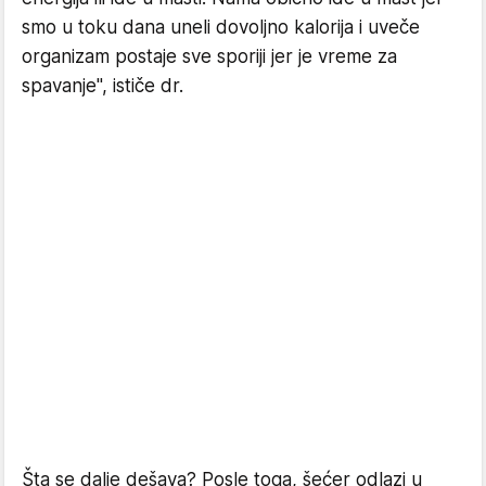
smo u toku dana uneli dovoljno kalorija i uveče
organizam postaje sve sporiji jer je vreme za
spavanje", ističe dr.
Šta se dalje dešava? Posle toga, šećer odlazi u