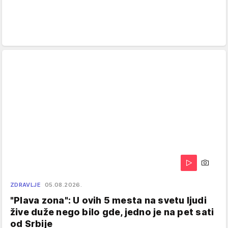
ZDRAVLJE
05.08.2026.
"Plava zona": U ovih 5 mesta na svetu ljudi
žive duže nego bilo gde, jedno je na pet sati
od Srbije