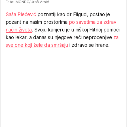
Foto: MONDO/Uroš Arsić
Saša Plećević
poznatiji kao dr Filgud, postao je
pozant na našim prostorima
po savetima za zdrav
način života
. Svoju karijeru je u niškoj Hitnoj pomoći
kao lekar, a danas su njegove reči neprocenjive
za
sve one koji žele da smršaju
i zdravo se hrane.