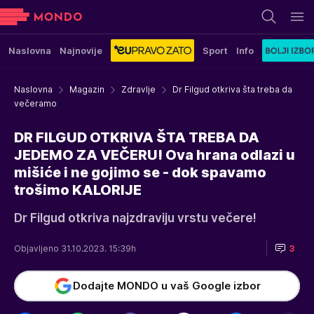
Naslovna
Najnovije
Sport
Info
Naslovna
Magazin
Zdravlje
Dr Filgud otkriva šta treba da
večeramo
DR FILGUD OTKRIVA ŠTA TREBA DA
JEDEMO ZA VEČERU! Ova hrana odlazi u
mišiće i ne gojimo se - dok spavamo
trošimo KALORIJE
Dr Filgud otkriva najzdraviju vrstu večere!
Objavljeno 31.10.2023. 15:39h
3
Dodajte MONDO u vaš Google izbor