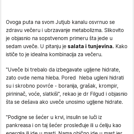
Ovoga puta na svom Jutjub kanalu osvrnuo se
zdravu večeru i ubrzavanje metabolizma. Slikovito
je objasnio na sopstvenom primeru šta jede u
sedam uveče. U pitanju je
salata i tunjevina.
Kako
ističe to je idealna kombinacija za večeru.
"Uveče bi trebalo da izbegavate ugljene hidrate,
zato ovde nema hleba. Pored hleba ugleni hidrati
su i skrobno povrće - boranija, grašak, krompir,
pirininač, voće, slatkiši", rekao je dr Filgud i objasnio
šta se dešava ako uveče unosimo ugljene hidrate.
"Podigne se šećer u krvi, insulin se luči iz
pankreasa i on taj šećer prosleđuje ili u ćeliju kao
energija ili ide u masti. Nama obično ide u mast jer