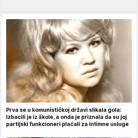
Prva se u komunističkoj državi slikala gola:
Izbacili je iz škole, a onda je priznala da su joj
partijski funkcioneri plaćali za intimne usluge