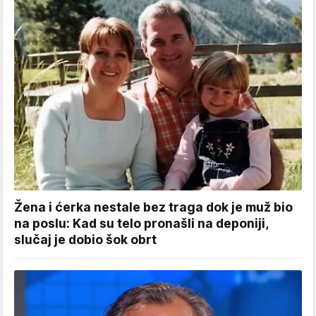
Žena i ćerka nestale bez traga dok je muž bio
na poslu: Kad su telo pronašli na deponiji,
slučaj je dobio šok obrt