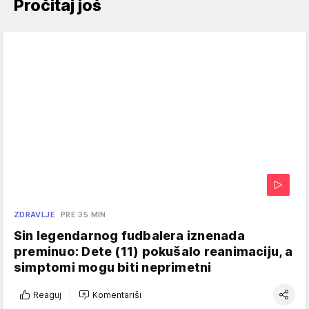
Pročitaj još
ZDRAVLJE
PRE 35 MIN
Sin legendarnog fudbalera iznenada
preminuo: Dete (11) pokušalo reanimaciju, a
simptomi mogu biti neprimetni
Reaguj
Komentariši