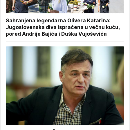
Sahranjena legendarna Olivera Katarina:
Jugoslovenska diva ispraćena u večnu kuću,
pored Andrije Bajića i Duška Vujoševića