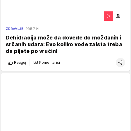
ZDRAVLJE
PRE 7 H
Dehidracija može da dovede do moždanih i
srčanih udara: Evo koliko vode zaista treba
da pijete po vrućini
Reaguj
Komentariši