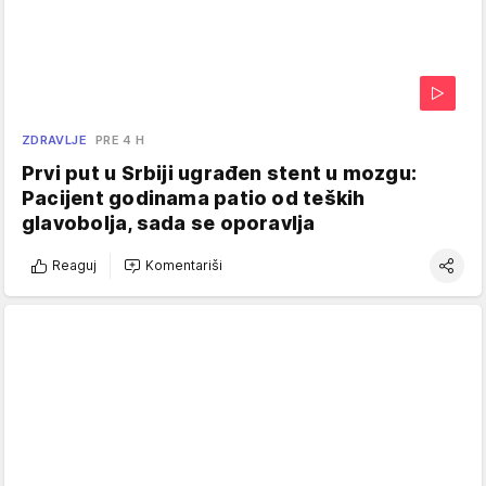
ZDRAVLJE
PRE 4 H
Prvi put u Srbiji ugrađen stent u mozgu:
Pacijent godinama patio od teških
glavobolja, sada se oporavlja
Reaguj
Komentariši