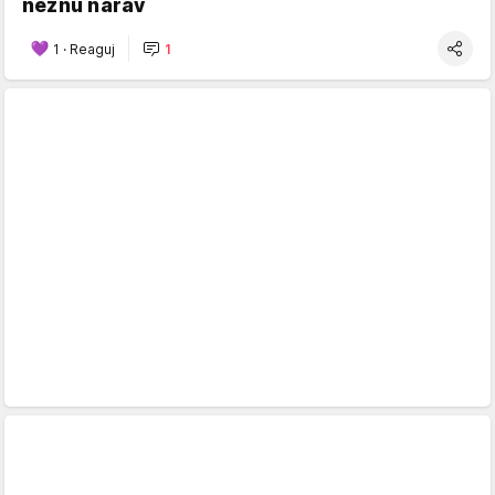
nežnu narav
1
·
Reaguj
1