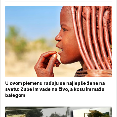
U ovom plemenu rađaju se najlepše žene na
svetu: Zube im vade na živo, a kosu im mažu
balegom