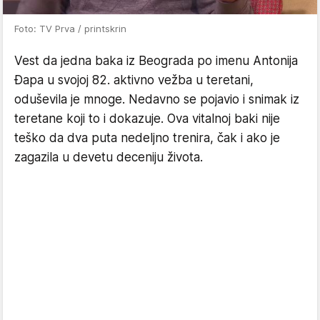
Foto: TV Prva / printskrin
Vest da jedna baka iz Beograda po imenu Antonija
Đapa u svojoj 82. aktivno vežba u teretani,
oduševila je mnoge. Nedavno se pojavio i snimak iz
teretane koji to i dokazuje. Ova vitalnoj baki nije
teško da dva puta nedeljno trenira, čak i ako je
zagazila u devetu deceniju života.