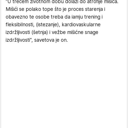
"U trećem životnom dobu dolazi do atrofije mišića.
Mišići se polako tope što je proces starenja i
obavezno te osobe treba da iamju trening i
fleksibilnosti, (istezanje), kardiovaskularne
izdržljivosti (šetnja) i vežbe mišićne snage
izdržljivosti", savetova je on.