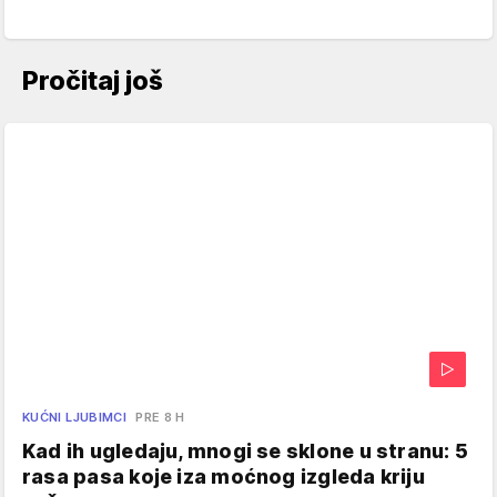
Pročitaj još
KUĆNI LJUBIMCI
PRE 8 H
Kad ih ugledaju, mnogi se sklone u stranu: 5
rasa pasa koje iza moćnog izgleda kriju