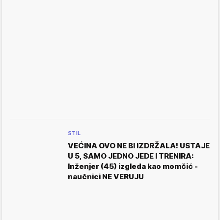
STIL
VEĆINA OVO NE BI IZDRŽALA! USTAJE
U 5, SAMO JEDNO JEDE I TRENIRA:
Inženjer (45) izgleda kao momčić -
naučnici NE VERUJU