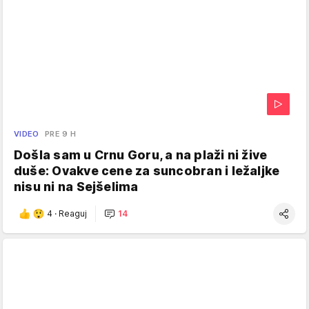
VIDEO
PRE 9 H
Došla sam u Crnu Goru, a na plaži ni žive
duše: Ovakve cene za suncobran i ležaljke
nisu ni na Sejšelima
4
·
Reaguj
14