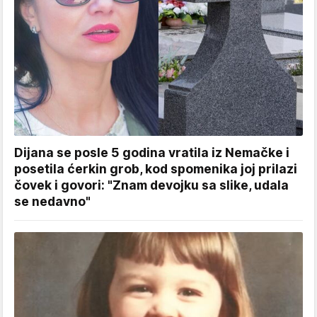
Dijana se posle 5 godina vratila iz Nemačke i
posetila ćerkin grob, kod spomenika joj prilazi
čovek i govori: "Znam devojku sa slike, udala
se nedavno"