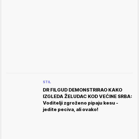
STIL
DR FILGUD DEMONSTRIRAO KAKO
IZGLEDA ŽELUDAC KOD VEĆINE SRBA:
Voditelji zgroženo pipaju kesu -
jedite peciva, ali ovako!