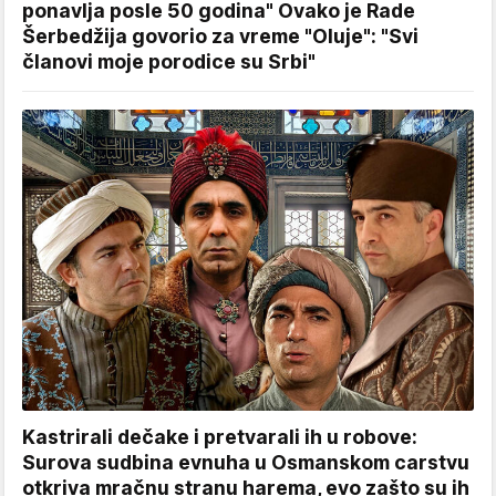
ponavlja posle 50 godina" Ovako je Rade
Šerbedžija govorio za vreme "Oluje": "Svi
članovi moje porodice su Srbi"
Kastrirali dečake i pretvarali ih u robove:
Surova sudbina evnuha u Osmanskom carstvu
otkriva mračnu stranu harema, evo zašto su ih