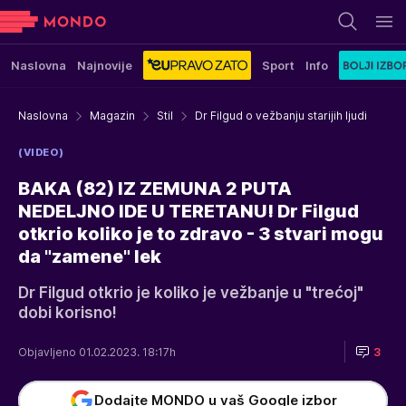
Naslovna
Najnovije
Sport
Info
Naslovna
Magazin
Stil
Dr Filgud o vežbanju starijih ljudi
(VIDEO)
BAKA (82) IZ ZEMUNA 2 PUTA
NEDELJNO IDE U TERETANU! Dr Filgud
otkrio koliko je to zdravo - 3 stvari mogu
da "zamene" lek
Dr Filgud otkrio je koliko je vežbanje u "trećoj"
dobi korisno!
Objavljeno 01.02.2023. 18:17h
3
Dodajte MONDO u vaš Google izbor