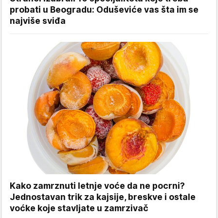
probati u Beogradu: Oduševiće vas šta im se
najviše sviđa
Kako zamrznuti letnje voće da ne pocrni?
Jednostavan trik za kajsije, breskve i ostale
voćke koje stavljate u zamrzivač