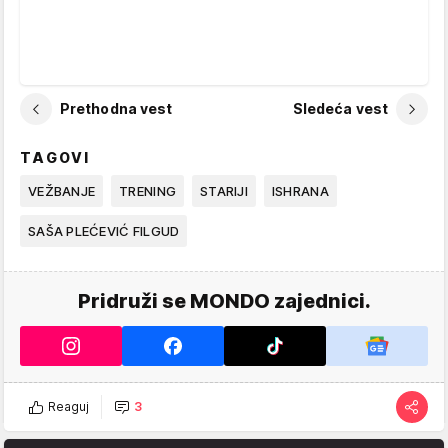
Prethodna vest
Sledeća vest
TAGOVI
VEŽBANJE
TRENING
STARIJI
ISHRANA
SAŠA PLEĆEVIĆ FILGUD
Pridruži se MONDO zajednici.
Reaguj
3