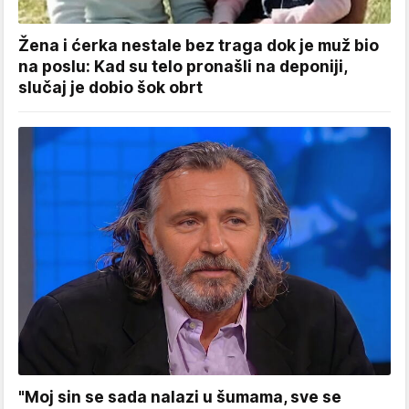
Žena i ćerka nestale bez traga dok je muž bio
na poslu: Kad su telo pronašli na deponiji,
slučaj je dobio šok obrt
"Moj sin se sada nalazi u šumama, sve se