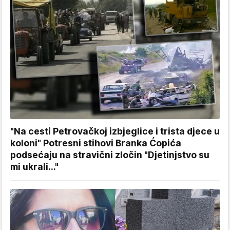
"Na cesti Petrovačkoj izbjeglice i trista djece u
koloni" Potresni stihovi Branka Ćopića
podsećaju na stravični zločin "Djetinjstvo su
mi ukrali..."