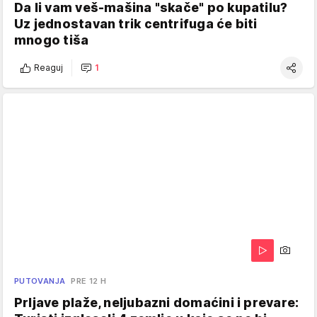
Da li vam veš-mašina "skače" po kupatilu?
Uz jednostavan trik centrifuga će biti
mnogo tiša
Reaguj
1
PUTOVANJA
PRE 12 H
Prljave plaže, neljubazni domaćini i prevare: