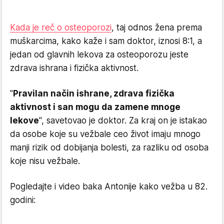
Kada je reč o osteoporozi
, taj odnos žena prema
muškarcima, kako kaže i sam doktor, iznosi 8:1, a
jedan od glavnih lekova za osteoporozu jeste
zdrava ishrana i fizička aktivnost.
"
Pravilan način ishrane, zdrava fizička
aktivnost i san mogu da zamene mnoge
lekove
", savetovao je doktor. Za kraj on je istakao
da osobe koje su vežbale ceo život imaju mnogo
manji rizik od dobijanja bolesti, za razliku od osoba
koje nisu vežbale.
Pogledajte i video baka Antonije kako vežba u 82.
godini: