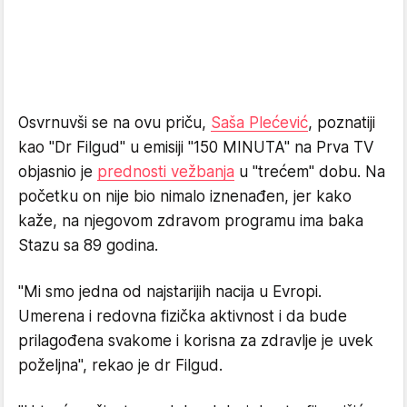
Osvrnuvši se na ovu priču,
Saša Plećević
, poznatiji
kao "Dr Filgud" u emisiji "150 MINUTA" na Prva TV
objasnio je
prednosti vežbanja
u "trećem" dobu. Na
početku on nije bio nimalo iznenađen, jer kako
kaže, na njegovom zdravom programu ima baka
Stazu sa 89 godina.
"Mi smo jedna od najstarijih nacija u Evropi.
Umerena i redovna fizička aktivnost i da bude
prilagođena svakome i korisna za zdravlje je uvek
poželjna", rekao je dr Filgud.