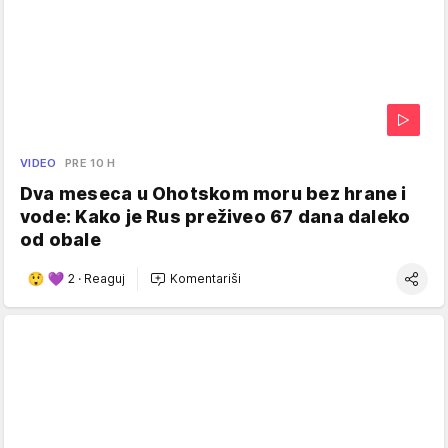
VIDEO
PRE 10 H
Dva meseca u Ohotskom moru bez hrane i
vode: Kako je Rus preživeo 67 dana daleko
od obale
2
·
Reaguj
Komentariši