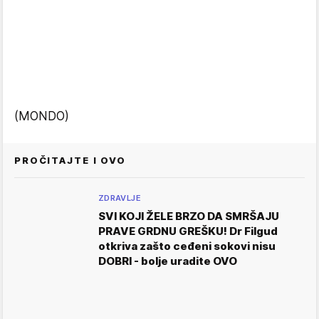
(MONDO)
PROČITAJTE I OVO
ZDRAVLJE
SVI KOJI ŽELE BRZO DA SMRŠAJU
PRAVE GRDNU GREŠKU! Dr Filgud
otkriva zašto ceđeni sokovi nisu
DOBRI - bolje uradite OVO