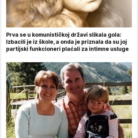
Prva se u komunističkoj državi slikala gola:
Izbacili je iz škole, a onda je priznala da su joj
partijski funkcioneri plaćali za intimne usluge